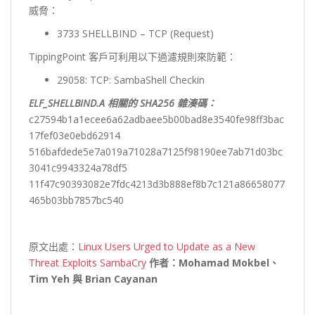
威脅：
3733 SHELLBIND – TCP (Request)
TippingPoint 客戶可利用以下過濾規則來防範：
29058: TCP: SambaShell Checkin
ELF_SHELLBIND.A 相關的 SHA256 雜湊碼：
c27594b1a1ecee6a62adbaee5b00bad8e3540fe98ff3bac
17fef03e0ebd62914
516bafdede5e7a019a71028a7125f98190ee7ab71d03bc
3041c9943324a78df5
11f47c90393082e7fdc4213d3b888ef8b7c121a86658077
465b03bb7857bc540
原文出處：
Linux Users Urged to Update as a New
Threat Exploits SambaCry
作者：Mohamad Mokbel、
Tim Yeh 與 Brian Cayanan