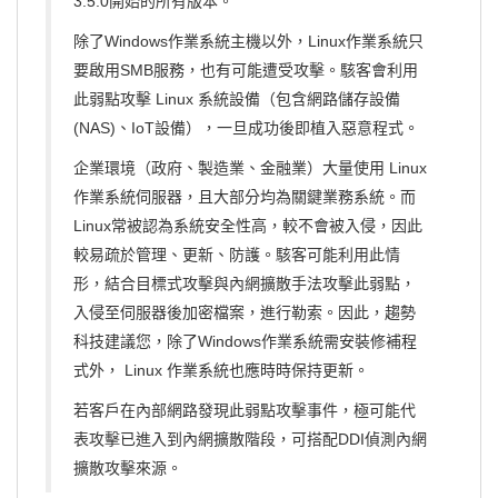
3.5.0
開始的所有版本。
除了
Windows
作業系統主機以外，
Linux
作業系統只
要啟用
SMB
服務，也有可能遭受攻擊。駭客會利用
此弱點攻擊
Linux
系統設備（包含網路儲存設備
(NAS)
、
IoT
設備），一旦成功後即植入惡意程式。
企業環境（政府、製造業、金融業）大量使用
Linux
作業系統伺服器，且大部分均為關鍵業務系統。而
Linux
常被認為系統安全性高，較不會被入侵，因此
較易疏於管理、更新、防護。駭客可能利用此情
形，結合目標式攻擊與內網擴散手法攻擊此弱點，
入侵至伺服器後加密檔案，進行勒索。因此，趨勢
科技建議您，除了
Windows
作業系統需安裝修補程
式外，
Linux
作業系統也應時時保持更新。
若客戶在內部網路發現此弱點攻擊事件，極可能代
表攻擊已進入到內網擴散階段，可搭配
DDI
偵測內網
擴散攻擊來源。