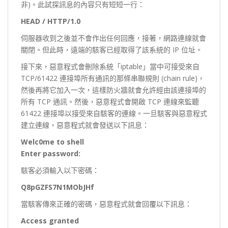
非)。此試探訊息的內容只有短短一行：
HEAD / HTTP/1.0
伺服器收到之後並不會作出任何回應，接著，網路連線就會
關閉。但此時，遠端的駭客已經取得了該系統的 IP 位址。
接下來，惡意程式會刪除系統「iptable」當中可接受來自
TCP/61422 連接埠所有通訊的那條串聯規則 (chain rule)，
然後再將它加入一次，這樣防火牆就會允許經由該連接埠的
所有 TCP 通訊。然後，惡意程式會開啟 TCP 連線來監聽
61422 連接埠以接受來自駭客的連線。一旦駭客與惡意程式
建立連線，惡意程式就會發送以下訊息：
Welc0me to shell
Enter password:
駭客必須輸入以下密碼：
Q8pGZFS7N1MObJHf
當駭客傳來正確的密碼，惡意程式就會回覆以下訊息：
Access granted