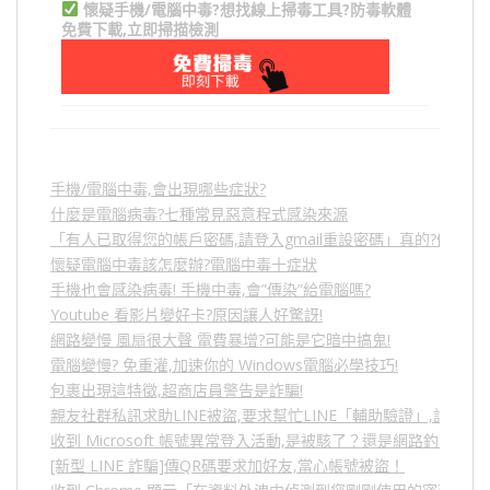
懷疑手機/電腦中毒?想找線上掃毒工具?防毒軟體
免費下載,立即掃描檢測
手機/電腦中毒,會出現哪些症狀?
什麼是電腦病毒?七種常見惡意程式感染來源
「有人已取得您的帳戶密碼,請登入gmail重設密碼」真的?假的?
懷疑電腦中毒該怎麼辦?電腦中毒十症狀
手機也會感染病毒! 手機中毒,會”傳染”給電腦嗎?
Youtube 看影片變好卡?原因讓人好驚訝!
網路變慢 風扇很大聲 電費暴增?可能是它暗中搞鬼!
電腦變慢? 免重灌,加速你的 Windows電腦必學技巧!
包裹出現這特徵,超商店員警告是詐騙!
親友社群私訊求助LINE被盜,要求幫忙LINE「輔助驗證」,詐騙
收到 Microsoft 帳號異常登入活動,是被駭了？還是網路釣魚？
[新型 LINE 詐騙]傳QR碼要求加好友,當心帳號被盜！