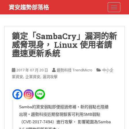
S
資安趨勢部落格
TOGGLE
k
i
p
t
鎖定「SambaCry」漏洞的新
o
威脅現身， Linux 使用者請
m
a
盡速更新系統
i
n
c
2017 年 07 月 20 日
趨勢科技 TrendMicro
中小企
o
,
,
業資安
企業資安
漏洞攻擊
n
t
e
n
Samba
的資安弱點即便經過修補，新的弱點也陸續
t
出現。趨勢科技近期發現駭客可利用
SMB
弱點
（
CVE-2017-7494
）進行攻擊， 影響範圍為
Samba