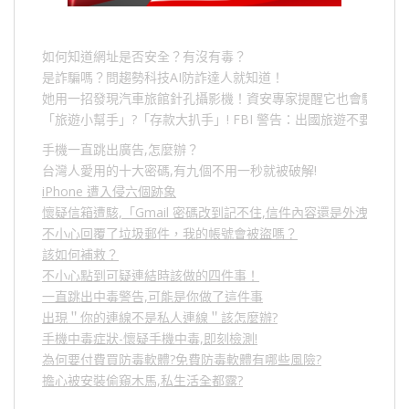
如何知道網址是否安全？有沒有毒？
是詐騙嗎？問趨勢科技AI防詐達人就知道！
她用一招發現汽車旅館針孔攝影機！資安專家提醒它也會駭人成
「旅遊小幫手」
?
「存款大扒手」
! FBI
警告：出國旅遊不要做的
手機一直跳出廣告,怎麼辦？
台灣人愛用的十大密碼,有九個不用一秒就被破解!
iPhone 遭入侵六個跡象
懷疑信箱遭駭,「Gmail 密碼改到記不住,信件內容還是外洩？」
不小心回覆了垃圾郵件，我的帳號會被盜嗎？
該如何補救？
不小心點到可疑連結時該做的四件事！
一直跳出中毒警告,可能是你做了這件事
出現＂你的連線不是私人連線＂該怎麼辦?
手機中毒症狀-懷疑手機中毒,即刻檢測!
為何要付費買防毒軟體?免費防毒軟體有哪些風險?
擔心被安裝偷窺木馬,私生活全都露?