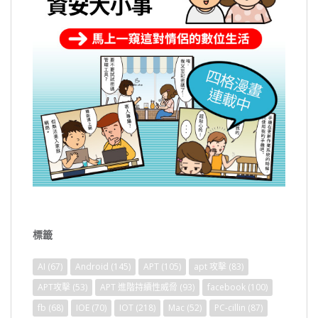
標籤
AI
(67)
Android
(145)
APT
(105)
apt 攻擊
(83)
APT攻擊
(53)
APT 進階持續性威脅
(93)
facebook
(100)
fb
(68)
IOE
(70)
IOT
(218)
Mac
(52)
PC-cillin
(87)