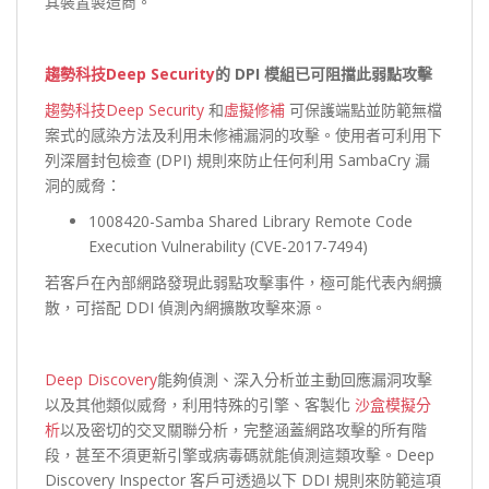
其裝置製造商。
趨勢科技Deep Security
的 DPI
模組已可阻擋此弱點攻擊
趨勢科技Deep Security
和
虛擬修補
可保護端點並防範無檔
案式的感染方法及利用未修補漏洞的攻擊。使用者可利用下
列深層封包檢查 (DPI) 規則來防止任何利用 SambaCry 漏
洞的威脅：
1008420-Samba Shared Library Remote Code
Execution Vulnerability (CVE-2017-7494)
若客戶在內部網路發現此弱點攻擊事件，極可能代表內網擴
散，可搭配 DDI 偵測內網擴散攻擊來源。
Deep Discovery
能夠偵測、深入分析並主動回應漏洞攻擊
以及其他類似威脅，利用特殊的引擎、客製化
沙盒模擬分
析
以及密切的交叉關聯分析，完整涵蓋網路攻擊的所有階
段，甚至不須更新引擎或病毒碼就能偵測這類攻擊。Deep
Discovery Inspector 客戶可透過以下 DDI 規則來防範這項