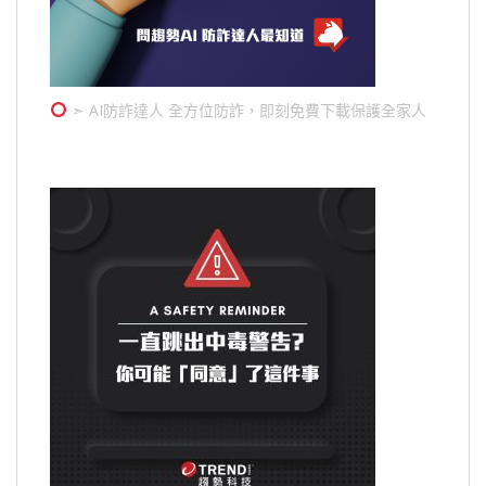
➣ AI防詐達人 全方位防詐，即刻免費下載保護全家人