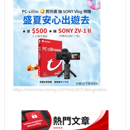
https://trend-tw.com/qccDP/06Q30724blogsidebn