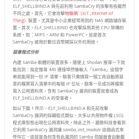
ELF_SHELLBIND.A 與先前利用 SambaCry 的攻擊有些截然
不同之處。首先，它會攻擊
物聯網（IoT ,Internet of
Thing）
裝置，尤其是中小企業經常用到的 NAS 網路儲存裝
置。其次，ELF_SHELLBIND 也攻擊採用其他 CPU 架構的
系統，如：MIPS、ARM 和 PowerPC。這是首次
SambaCry 被用於數位貨幣開採以外的用途。
惡意程式分析
內建 Samba 軟體的裝置很多，隨便上 Shodan 搜尋一下就
能找到：指定搜尋 445 連接埠然後輸入「samba」這個字
串就能得到一份 IP 清單。駭客只需撰寫一個工具自動將惡
意的檔案寫入清單中的每個 IP 位址。駭客一旦成功將檔案
寫入公用資料夾，含有 SambaCry 漏洞的裝置就會成為
ELF_SHELLBIND.A 的受害者。
如以下圖 1 所示，ELF_SHELLBIND.A 和先前攻擊
SambaCry 漏洞的採礦程式類似，大多以共用物件檔 (.SO)
程式庫型態出現在公用資料夾。除此之外，趨勢科技會看到
它利用 SambaCry 漏洞讓
samba_init_module
這個函式來
呼叫它，這就是為何含有此漏洞的 Samba 伺服器會自動載