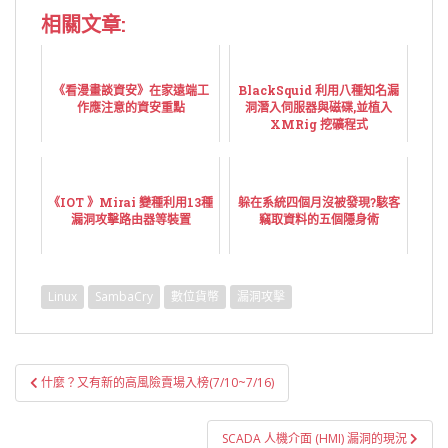
相關文章:
《看漫畫談資安》在家遠端工
BlackSquid 利用八種知名漏
作應注意的資安重點
洞潛入伺服器與磁碟,並植入
XMRig 挖礦程式
《IOT 》Mirai 變種利用13種
躲在系統四個月沒被發現?駭客
漏洞攻擊路由器等裝置
竊取資料的五個隱身術
Linux
SambaCry
數位貨幣
漏洞攻擊
文
什麼？又有新的高風險賣場入榜(7/10~7/16)
章
導
SCADA 人機介面 (HMI) 漏洞的現況