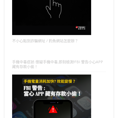
不小心點到詐騙網址 / 釣魚網站怎麼辦？
手機中毒症狀-懷疑手機中毒,即刻檢測!FBI 警告小心APP
藏有存款小偷！