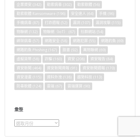
企業資安
(342)
勒索病毒
(302)
勒索軟體
(56)
勒索軟體 Ransomware
(196)
安全達人
(64)
手機
(96)
手機病毒
(87)
打詐週報
(52)
漏洞
(107)
漏洞攻擊
(115)
物聯網
(132)
物聯網（IoT）
(67)
社群網站
(54)
綁架病毒
(57)
網路安全
(58)
網路犯罪
(55)
網路釣魚
(69)
網路釣魚 Phishing
(167)
臉書
(92)
萬物聯網
(69)
虛擬貨幣
(58)
詐騙
(160)
資安
(208)
資安報告
(84)
資安新聞
(464)
資安新聞周報
(91)
資安新聞週報
(170)
資安漫畫
(115)
資料外洩
(138)
趨勢科技
(113)
防毒軟體
(124)
雲端
(67)
雲端運算
(90)
彙整
彙
整