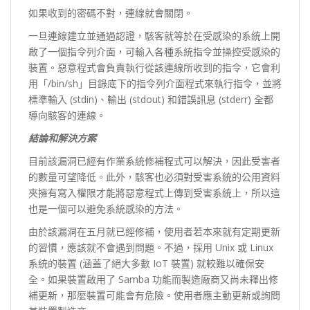
如果收到的密碼不對，連線就會關閉。
一旦連線建立並通過認證，駭客就等於在受感染的系統上開
啟了一個指令列介面，可輸入各種系統指令並操控受感染的
裝置。惡意程式會負責執行從該連線所收到的指令，它會利
用「/bin/sh」目錄底下的指令列介面程式來執行指令，並將
標準輸入 (stdin)、輸出 (stdout) 和錯誤訊息 (stderr) 全都
導向駭客的連線。
結論和解決方案
目前該漏洞已經有作業系統修補程式可以解決，因此受害者
的數量可望降低。此外，駭客也必須對受害系統的公用資料
夾擁有寫入權限才能將惡意程式上傳到受害系統上，所以這
也是一個可以避免系統感染的方法。
由於該漏洞在五月就已經修補，使用者若本來就有定期更新
的習慣，應該就不會遇到問題。不過，採用 Unix 或 Linux
系統的裝置 (涵蓋了絕大多數 IoT 裝置) 就較難以確保安
全。如果裝置啟用了 Samba 功能而製造廠商又尚未釋出修
補更新，那麼裝置可能會有危險。使用者應主動更新或詢問