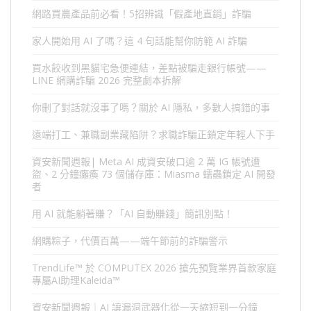
網路買農產品前必看！5招辨識「假產地直銷」詐騙
家人開始用 AI 了嗎？這 4 句話能幫你防範 AI 詐騙
買水餃收到黑貓宅急便連結，差點被騙走銀行帳號——
LINE 網購詐騙 2026 完整劇本拆解
你刪了對話就沒事了嗎？關於 AI 隱私，多數人搞錯的事
遠端打工、兼職副業藏陷阱？求職詐騙正鎖定年輕人下手
資安新聞週報| Meta AI 成資安破口逾 2 萬 IG 帳號遭
盜、2 分鐘癱瘓 73 個儲存庫：Miasma 蠕蟲鎖定 AI 開發
者
用 AI 就能躺著賺？「AI 自動賺錢」簡訊別點！
網購粽子，代價百萬——端午節前的詐騙警示
TrendLife™ 於 COMPUTEX 2026 搶先預覽業界首款家庭
專屬AI助理Kaleida™
資安新聞週報｜AI 讓漏洞武器化從一天縮短到一分鐘