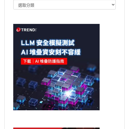
文
章
類
別