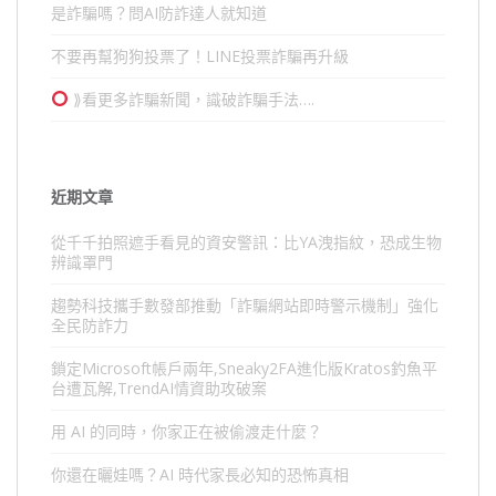
是詐騙嗎？問AI防詐達人就知道
不要再幫狗狗投票了！LINE投票詐騙再升級
⟫看更多詐騙新聞，識破詐騙手法….
近期文章
從千千拍照遮手看見的資安警訊：比YA洩指紋，恐成生物
辨識罩門
趨勢科技攜手數發部推動「詐騙網站即時警示機制」強化
全民防詐力
鎖定Microsoft帳戶兩年,Sneaky2FA進化版Kratos釣魚平
台遭瓦解,TrendAI情資助攻破案
用 AI 的同時，你家正在被偷渡走什麼？
你還在曬娃嗎？AI 時代家長必知的恐怖真相