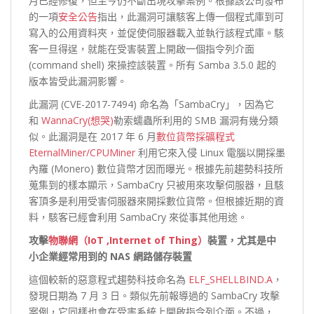
月已經修復，但至今仍不斷出現攻擊案例。根據該公司發布
的一項
安全公告
指出，此漏洞可讓駭客上傳一個程式庫到可
寫入的公用資料夾，並促使伺服器載入並執行該程式庫。駭
客一旦得逞，就能在受害裝置上開啟一個指令列介面
(command shell) 來操控該裝置。所有 Samba 3.5.0 起的
版本皆受此漏洞影響。
此漏洞 (CVE-2017-7494) 命名為「SambaCry」，因為它
和
WannaCry(想哭)
勒索蠕蟲所利用的 SMB 漏洞有幾分類
似。此漏洞是在 2017 年 6 月
數位貨幣採礦程式
EternalMiner/CPUMiner
利用它來入侵 Linux 電腦以開採墨
內羅 (Monero) 數位貨幣才因而曝光。根據先前趨勢科技所
蒐集到的樣本顯示，SambaCry 只被用來攻擊伺服器，且駭
客頂多是利用受害伺服器來開採數位貨幣。但根據近期的資
料，駭客已經會利用 SambaCry 來從事其他用途。
攻擊
物聯網（IoT ,Internet of Thing）
裝置，尤其是中
小企業經常用到的 NAS 網路儲存裝置
這個較新的惡意程式趨勢科技命名為
ELF_SHELLBIND.A
，
發現日期為 7 月 3 日。類似先前報導過的 SambaCry 攻擊
案例，它同樣也會在受害系統上開啟指令列介面。不過，