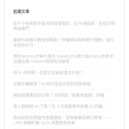
近期文章
從千千拍照遮手看見的資安警訊：比YA洩指紋，恐成生物
辨識罩門
趨勢科技攜手數發部推動「詐騙網站即時警示機制」強化
全民防詐力
鎖定Microsoft帳戶兩年,Sneaky2FA進化版Kratos釣魚平
台遭瓦解,TrendAI情資助攻破案
用 AI 的同時，你家正在被偷渡走什麼？
你還在曬娃嗎？AI 時代家長必知的恐怖真相
網路買農產品前必看！5招辨識「假產地直銷」詐騙
家人開始用 AI 了嗎？這 4 句話能幫你防範 AI 詐騙
買水餃收到黑貓宅急便連結，差點被騙走銀行帳號——
LINE 網購詐騙 2026 完整劇本拆解