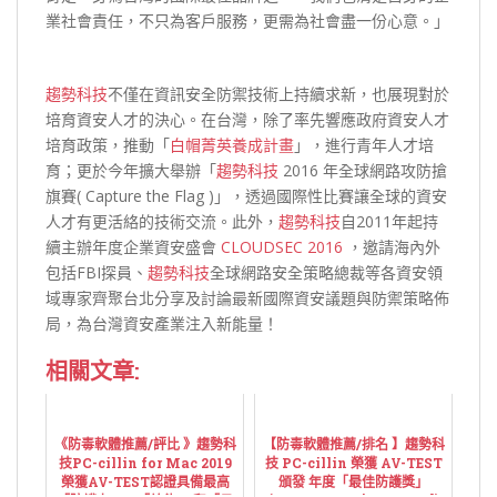
業社會責任，不只為客戶服務，更需為社會盡一份心意。」
趨勢科技
不僅在資訊安全防禦技術上持續求新，也展現對於
培育資安人才的決心。在台灣，除了率先響應政府資安人才
培育政策，推動「
白帽菁英養成計畫
」，進行青年人才培
育；更於今年擴大舉辦「
趨勢科技
2016 年全球網路攻防搶
旗賽( Capture the Flag )」，透過國際性比賽讓全球的資安
人才有更活絡的技術交流。此外，
趨勢科技
自2011年起持
續主辦年度企業資安盛會
CLOUDSEC 2016
，邀請海內外
包括FBI探員、
趨勢科技
全球網路安全策略總裁等各資安領
域專家齊聚台北分享及討論最新國際資安議題與防禦策略佈
局，為台灣資安產業注入新能量！
相關文章:
《防毒軟體推薦/評比 》趨勢科
【防毒軟體推薦/排名 】趨勢科
技PC-cillin for Mac 2019
技 PC-cillin 榮獲 AV-TEST
榮獲AV-TEST認證具備最高
頒發 年度「最佳防護獎」