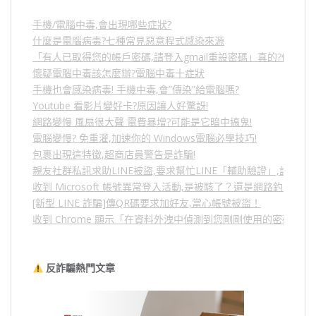
手機/電腦中毒,會出現哪些症狀?
什麼是電腦病毒?七種常見惡意程式感染來源
「有人已取得您的帳戶密碼,請登入gmail重設密碼」真的?假的?
懷疑電腦中毒該怎麼辦?電腦中毒十症狀
手機也會感染病毒! 手機中毒,會”傳染”給電腦嗎?
Youtube 看影片變好卡?原因讓人好驚訝!
網路變慢 風扇很大聲 電費暴增?可能是它暗中搞鬼!
電腦變慢? 免重灌,加速你的 Windows電腦必學技巧!
包裹出現這特徵,超商店員警告是詐騙!
親友社群私訊求助LINE被盜,要求幫忙LINE「輔助驗證」,詐騙
收到 Microsoft 帳號異常登入活動,是被駭了？還是網路釣魚？
[新型 LINE 詐騙]傳QR碼要求加好友,當心帳號被盜！
收到 Chrome 顯示「在資料外洩中偵測到您剛剛使用的密碼」
反詐騙熱門文章