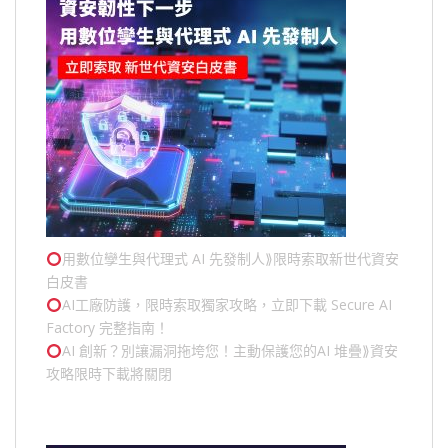
用數位孿生與代理式 AI 先發制人⟫限時索取新世代資安
白皮書
AI工廠防護，限時索取獨家攻略，立即下載 Secure AI
Factory 完整指南！
AI 創新？別讓漏洞拖垮您！主動保護您的
AI 堆疊
⟫資安
攻略限時下載將關閉