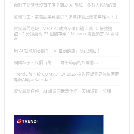
你刪了對話就沒事了嗎？關於 AI 隱私，多數人搞錯的事
遠端打工、兼職副業藏陷阱？求職詐騙正鎖定年輕人下手
資安新聞週報| Meta AI 成資安破口逾 2 萬 IG 帳號遭
盜、2 分鐘癱瘓 73 個儲存庫：Miasma 蠕蟲鎖定 AI 開發
者
用 AI 就能躺著賺？「AI 自動賺錢」簡訊別點！
網購粽子，代價百萬——端午節前的詐騙警示
TrendLife™ 於 COMPUTEX 2026 搶先預覽業界首款家庭
專屬AI助理Kaleida™
資安新聞週報｜AI 讓漏洞武器化從一天縮短到一分鐘