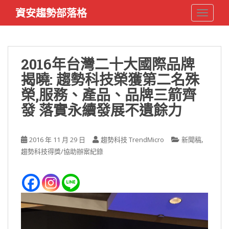
S
資安趨勢部落格
TOGGLE
k
i
p
t
2016年台灣二十大國際品牌
o
揭曉: 趨勢科技榮獲第二名殊
m
a
榮,服務、產品、品牌三箭齊
i
發 落實永續發展不遺餘力
n
c
o
,
2016 年 11 月 29 日
趨勢科技 TrendMicro
新聞稿
n
趨勢科技得獎/協助辦案紀錄
t
e
n
t