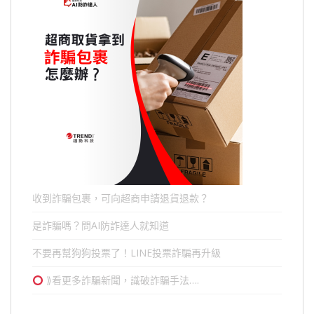
收到詐騙包裹，可向超商申請退貨退款？
是詐騙嗎？問AI防詐達人就知道
不要再幫狗狗投票了！LINE投票詐騙再升級
⟫看更多詐騙新聞，識破詐騙手法….