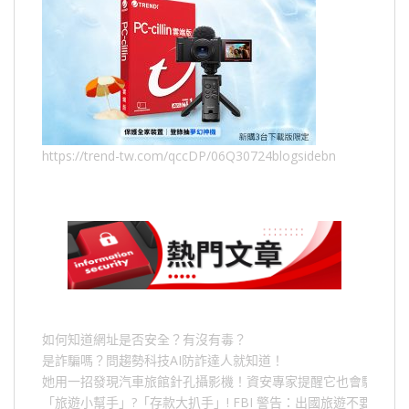
https://trend-tw.com/qccDP/06Q30724blogsidebn
如何知道網址是否安全？有沒有毒？
是詐騙嗎？問趨勢科技AI防詐達人就知道！
她用一招發現汽車旅館針孔攝影機！資安專家提醒它也會駭人成
「旅遊小幫手」
?
「存款大扒手」
! FBI
警告：出國旅遊不要做的