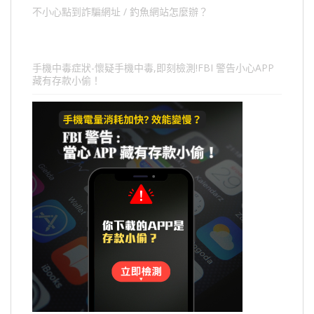
不小心點到詐騙網址 / 釣魚網站怎麼辦？
手機中毒症狀-懷疑手機中毒,即刻檢測!FBI 警告小心APP
藏有存款小偷！