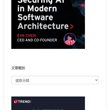
文章類別
文
章
類
別