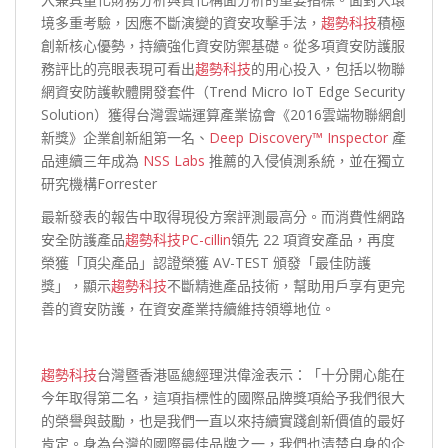
境多重考驗，因應不斷演變的資安攻擊手法，
趨勢科技
積極
創新核心優勢，持續強化資安防禦基礎。從多項資安防護服
務評比的亮眼表現可看出
趨勢科技
的用心投入，包括以物聯
網資安防護軟體開發套件（Trend Micro IoT Edge Security
Solution）獲得台灣雲端運算產業協會《2016雲端物聯網創
新獎》企業創新組第一名、
Deep Discovery™ Inspector
產
品連續三年成為
NSS Labs
推薦的入侵偵測系統，並在獨立
研究機構Forrester
最新發表的報告中取得現役方案評測最高分。而消費性網路
安全防護產品
趨勢科技
PC-cillin
領先 22 項資安產品，再度
榮獲「頂尖產品」認證榮獲 AV-TEST 頒發「最佳防護
獎」，顯示
趨勢科技
不斷精進產品技術，幫助用戶享有更完
善的資安防護，在資安產業持續維持領導地位。
趨勢科技
台灣暨香港區總經理洪偉淦表示：「十分開心能在
今年取得第二名，這項指標性的國際品牌獎項給予我們很大
的榮譽與鼓勵，也是我們一直以來持續實踐創新價值的最好
肯定。身為台灣的國際最佳品牌之一，我們也清楚自身的企