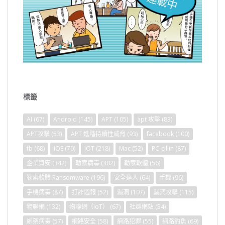
標籤
AI
(67)
Android
(145)
APT
(105)
apt 攻擊
(83)
APT攻擊
(53)
APT 進階持續性威脅
(93)
facebook
(100)
fb
(68)
IOE
(70)
IOT
(218)
Mac
(52)
PC-cillin
(87)
企業資安
(342)
勒索病毒
(302)
勒索軟體
(56)
勒索軟體 Ransomware
(196)
安全達人
(64)
手機
(96)
手機病毒
(87)
打詐週報
(52)
漏洞
(107)
漏洞攻擊
(115)
物聯網
(132)
物聯網（IoT）
(67)
社群網站
(54)
綁架病毒
(57)
網路安全
(58)
網路犯罪
(55)
網路釣魚
(69)