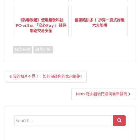
(Best Protection Award)
「防護力」、「效能 」和「易
用性 」
《防毒軟體》使用趨勢科技
優惠陷阱多！ 拆穿一頁式詐騙
PC-cillin 「安心Pay」 確保
六大陷阱
網路交易安全
國際品牌
趨勢科技
文
我的相片不見了：如何保護你的家用網路?
章
導
Netis 路由器後門漏洞最新發展
覽
Search
for: