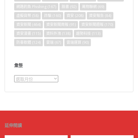
網路釣魚 Phishing
(167)
臉書
(92)
萬物聯網
(69)
虛擬貨幣
(58)
詐騙
(160)
資安
(208)
資安報告
(84)
資安新聞
(464)
資安新聞周報
(91)
資安新聞週報
(170)
資安漫畫
(115)
資料外洩
(138)
趨勢科技
(113)
防毒軟體
(124)
雲端
(67)
雲端運算
(90)
彙整
彙
整
延伸閱讀