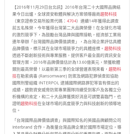
【2016年11月29日台北訊】2016年台灣二十大國際品牌結
果今日出爐，全球資安軟體與解決方案領導廠商
趨勢科技
（東京證券交易所股票代碼：
4704
）連續14年獲得此調查
前五名殊榮，今年獲得台灣第二大品牌榮譽！在全球化市場
的激烈競爭下，為鼓勵台灣品牌與國際接軌，經濟部工業局
連年舉辦「台灣國際品牌價值調查」，為台灣企業評估具體
品牌價值，標示其在全球市場競爭力的具體座標。
趨勢科技
透過不斷創新技術與專業服務，提供客戶最全面的資訊安全
管理方案，2016年品牌價值估計為13.60億美元，榮獲軟體
類別最高榮譽！以最新第三季的全球營運表現來看，
趨勢科
技
在勒索病毒 (Ransomware) 防禦及網路犯罪偵查如協助
國際刑警組織 INTERPOL 逮捕國際網路罪犯等皆有傑出的
成績，趨勢資安威脅防禦專業團隊持續受到客戶及各獨立分
析機構的肯定，和二十大品牌獲獎好消息可謂雙喜臨門，也
證明
趨勢科技
在全球市場的高度競爭力與科技創新的領導地
位。
「台灣國際品牌價值調查」與國際知名的英國品牌顧問公司
Interbrand 合作，為衡量台灣品牌企業於國際市場定位，導
入兼具量化財務分析與質化構面分析的重要指標。面對大環