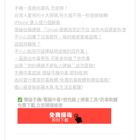
手機一直跳出廣告,怎麼辦？
台灣人愛用的十大密碼,有九個不用一秒就被破解!
iPhone 遭入侵六個跡象
懷疑信箱遭駭,「Gmail 密碼改到記不住,信件內容還是外洩？」
不小心回覆了垃圾郵件，我的帳號會被盜嗎？
該如何補救？
不小心點到可疑連結時該做的四件事！
一直跳出中毒警告,可能是你做了這件事
出現＂你的連線不是私人連線＂該怎麼辦?
手機中毒症狀-懷疑手機中毒,即刻檢測!
為何要付費買防毒軟體?免費防毒軟體有哪些風險?
擔心被安裝偷窺木馬,私生活全都露?
懷疑手機/電腦中毒?想找線上掃毒工具?防毒軟體
免費下載,立即掃描檢測