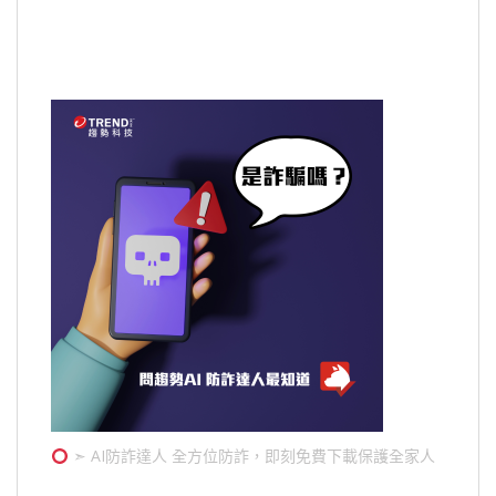
➣ AI防詐達人 全方位防詐，即刻免費下載保護全家人