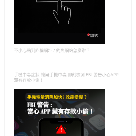
不小心點到詐騙網址 / 釣魚網站怎麼辦？
手機中毒症狀-懷疑手機中毒,即刻檢測!FBI 警告小心APP
藏有存款小偷！