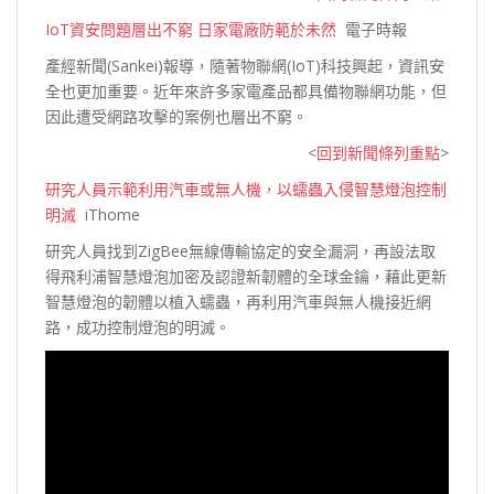
IoT資安問題層出不窮 日家電廠防範於未然
電子時報
產經新聞(Sankei)報導，隨著物聯網(IoT)科技興起，資訊安
全也更加重要。近年來許多家電產品都具備物聯網功能，但
因此遭受網路攻擊的案例也層
出不窮。
<
回到新聞條列重點
>
研究人員示範利用汽車或無人機，以蠕蟲入侵智慧燈泡控制
明滅
iThome
研究人員找到ZigBee無線傳輸協定的安全漏洞，再設法取
得飛利浦智慧燈泡加密及認證新韌體的全球金鑰，藉此更新
智慧燈泡的韌體以植入蠕蟲，再利用汽車與無人機接近網
路，成功控制燈泡
的明滅。