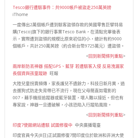
Tesco銀行遭駭事件：共9000帳戶被盜走250萬英鎊
iThome
一度傳出2萬個帳戶遭到駭客盜領存款的英國零售巨擘特易
購(Tesco)旗下的銀行事業Tesco Bank，在清點完畢後表
示，實際遭到盜領的規模比原來初估的小，總計有約9000
個帳戶，共計250萬英鎊（約合新台幣9725萬元）
遭盜領。
<
回到新聞條列重點
>
兩岸新防丟神器 搭配GPS、藍芽 若遭駭客入侵 反易洩漏家
長個資與孩童蹤跡
旺報
大陸兒童拐賣頻傳，家長護兒不遺餘力，科技日新月異，過
去遛狗式防走失背帶已不流行，現在父母簡直如電影的
007，藉手機搭追蹤器或藍牙裝置，壞人難以接近。但也有
專家說，神器一旦遭破解，小孩恐陷入行蹤
陷風險。
<
回到新聞條列重點
>
印度7使館網站遭駭 試圖修復中
中央廣播電臺
印度官員今天(8日)正試圖修復7間印度位於歐洲和非洲大使