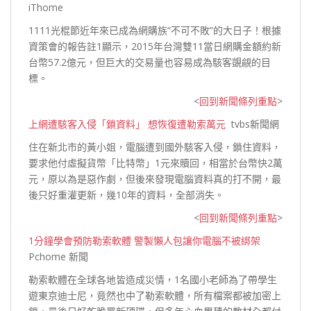
iThome
1111光棍節近年來已成為網購族“不可不敗”的大日子！根據
資策會的報告註1顯示，2015年台灣雙11當日網購金額約新
台幣57.2億元，但巨大的交易量也容易成為駭客覬覦
的目
標。
<
回到新聞條列重點
>
上網遭駭客入侵「鎖資料」 想恢復遭勒索萬元
tvbs新聞網
住在新北市的黃小姐，電腦遭到國外駭客入侵，鎖住資料，
要求他付虛擬貨幣「比特幣」1元來贖回，相當於台幣快2萬
元，原以為是惡作劇，但後來發現電腦資料真的打不開，最
後只好重灌更新，幾10年的資料，全
部消失。
<
回到新聞條列重點
>
1分鐘學會預防勒索軟體 警製懶人包讓你電腦不被綁架
Pchome 新聞
勒索軟體在全球各地皆造成災情，1名國小老師為了帶學生
遊東京迪士尼，竟然也中了勒索軟體，所有檔案都被加密上