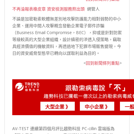
不再淪報表橡皮章 資安檢測服務熬出頭
網管人
不論是加密勒索軟體無差別地攻擊防護能力相對弱勢的中小
企業、運用中間人攻擊概念發動企業電子郵件詐騙
（Business Email Compromise，BEC），抑或是針對防禦
等級較高的大型企業組織，設計縝密的滲透入侵策略，竊取
具經濟價值的機敏資料，再透過地下犯罪市場販售變現，今
日的資安威脅型態早已轉向以謀取利
益為目的。
<
回到新聞條列重點
>
大型企業 》
中小企業 》
一般
AV-TEST 連續第四個月評比趨勢科技 PC-cillin 雲端版為