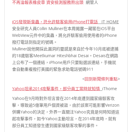
不再淪報表橡皮章 資安檢測服務熬出頭
網
管
人
iOS發現新臭蟲，恐允許駭客偷用iPhone打電話
IT HOME
安全研究人員Collin Mulliner在本周揭露一藏匿在iOS平台
WebView元件中的臭蟲，將允許駭客偷用使用者的iPhone
撥打電話到指定的號碼。
Mulliner說他開採此漏洞的靈感是來自於今年10月底被逮捕
的18歲駭客Meetkumar Hiteshbhai Desai。Desais在網路
上公布了一個連結，iPhone用戶只要點選該連結，手機就
會自動重複撥打美國的緊急求助電話號碼
911
<
回到新聞條列重點
>
Yahoo坦承2014攻擊事件，部分員工當時就知情
iThome
Yahoo在9月時對外坦言曾在2014年底遭到國家級駭客攻
擊，導致逾5億筆用戶個資被盜，由於該案可能影響Verizon
併購Yahoo的決定，外界一直關注Yahoo究竟是何時知道這
起攻擊事件，如今Yahoo主動坦言，在2014年底時，就有
部分員工知道發生遭到國家級駭客攻擊的
事件。