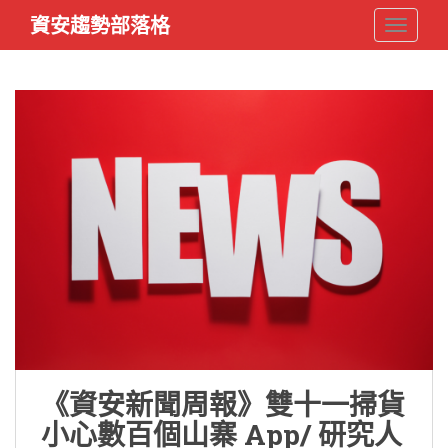
S
資安趨勢部落格
TOGGLE
k
i
p
t
o
m
a
i
n
c
o
n
t
e
n
t
《資安新聞周報》雙十一掃貨
小心數百個山寨 App/ 研究人