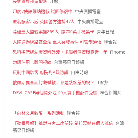
長個資與孩童蹤跡
旺報
印度7使館網站遭駭 試圖修復中
中央廣播電臺
匿名駭客示威 英國警方逮捕47人
中央廣播電臺
陸破最大盜號案抓869人 繳700萬手機黑卡
青年日報
大陸通過網路安全法 重大突發事件 可管制通信
聯合報
思科招聘網站爆資料外洩，求職者個資曝露近一年
iThome
勿讓信用卡離開視線
台灣蘋果日報網
反制中國駭客 府院列A級防護
自由時報
俄羅斯要全面封殺微軟，都是駭客惹的禍？
T客邦
DEVILCASE疑個資外洩 40人買手機配件受騙
聯合新聞網
「向林文月致敬」系列活動
聯合報
【動畫晨報】挑戰白宮二度夢碎 希拉蕊輸在個人誠信
台灣
蘋果日報網