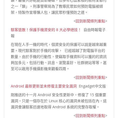
鎖，最後只好乾脆買新硬碟，但多年心血累積的教材全都付
之一「鎖」。刑事警察局為了教導民眾如何預防電腦被綁
架，特製作宣導懶人包，讓民眾秒懂預防
之道。
<
回到新聞條列重點
>
駭客退散！保護手機資安的 8 大必學絕技！
自由時報電子
報
在現在人手一機的時代，個資安全的保護可以說是越來越重
要。現代駭客對於手機的攻擊， 已經超越了對電腦平台的
數量，由於手機的行動性，使竊取手機資料可以獲的的資訊
夠加多元，包括行動、訊息、瀏覽喜好、社群網站等等，甚
至可以啟用手機攝影機來
觀看四周。
<
回到新聞條列重點
>
Android 最新更新並未修復主要安全漏洞
Engadget中文版
剛推送的十一月 Android 安全性更新中，修復了 15 個重要
漏洞。只是一個存在於 Linux 核心的漏洞未被包括在內，這
漏洞會讓駭客迅速地取得 Android 系統的完
整存取權。
<
回到新聞條列重點
>