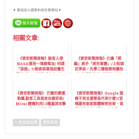
▼ 歡迎加入趨勢科技社群網站▼
相關文章:
《資安新聞周報》駭客入侵
《資安新聞周報》它讓「照
NASA僅用一塊樹莓派/ 何謂
騙」高手「原形畢露」/上街頭
「容器」?/勒索病毒強迫醫生
抗爭前，先學三種個資保護技
罷工! 佛州市政遭「癱瘓3周」
巧 /新手駭客用“軍事級”工具,
付1800萬贖金救資料
攻擊使用過時系統的企業
《資安新聞周報》 巴爾的摩遭
《資安新聞周報》Google 服
勒贖,駭客工具竟來自國安局/
務不再支援華為代表什麼?/宣
Mirai 變種利用13種漏洞攻擊
稱握有勒索軟體解密技術，竟
路由器等裝置
是瞞著客戶付贖金 / 工研院：
台灣是網攻熱點，造就資安人
才經實戰演練素質高
一周資安新聞
資安新聞