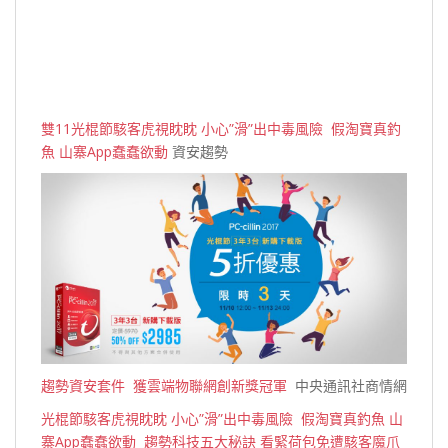
雙11光棍節駭客虎視眈眈 小心”滑”出中毒風險 假淘寶真釣
魚 山寨App蠢蠢欲動
資安趨勢
趨勢資安套件 獲雲端物聯網創新獎冠軍
中央通訊社商情網
光棍節駭客虎視眈眈 小心”滑”出中毒風險 假淘寶真釣魚 山
寨App蠢蠢欲動 趨勢科技五大秘訣 看緊荷包免遭駭客魔爪