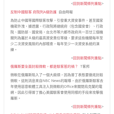
<
回到新聞條列重點
>
反制中國駭客 府院列A級防護
自由時報
為防止中國等國際駭客攻擊，引發重大資安事件，甚至國家
機密外洩，據透露，行政院將總統府（包含國安會）、行政
院、國防部、國安局，台北市等六都市政府共一百廿三個機
關列為屬於Ａ級的最高資安責任等級，要求這些機關每年至
少二次資安風險的內部稽查，每年至少一次資安系統
的演
練。
<
回到新聞條列重點
>
俄羅斯要全面封殺微軟，都是駭客惹的禍？
T客邦
微軟在俄羅斯陷入了一個大麻煩，因為普丁表態要徹底封殺
微軟。這則消息來自NBC News的報導，由於俄羅斯駭客去
年使用惡意軟體工具注入到微軟的Office來關閉烏克蘭的電
網，因此引得普丁擔心美國駭客會使用同樣的手段來攻擊
俄
羅斯。
<
回到新聞條列重點
>