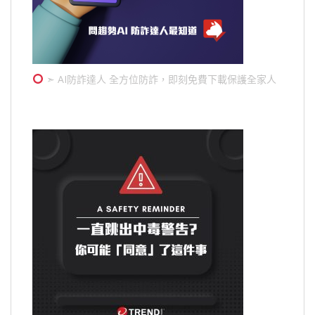
➣ AI防詐達人 全方位防詐，即刻免費下載保護全家人