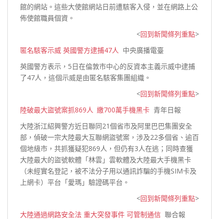
館的網站。這些大使館網站日前遭駭客入侵，並在網路上公
佈使館
職員個資。
<
回到新聞條列重點
>
匿名駭客示威 英國警方逮捕47人
中央廣播電臺
英國警方表示，5日在倫敦市中心的反資本主義示威中逮捕
了47人，這個示威是由匿名駭客集團
組織。
<
回到新聞條列重點
>
陸破最大盜號案抓869人 繳700萬手機黑卡
青年日報
大陸浙江紹興警方近日聯同21個省市及阿里巴巴集團安全
部，偵破一宗大陸最大互聯網盜號案，涉及22多個省、逾百
個地級市，共抓獲疑犯869人，但仍有3人在逃；同時查獲
大陸最大的盜號軟體「林雲」雲軟體及大陸最大手機黑卡
（未經實名登記，被不法分子用以通訊詐騙的手機SIM卡及
上網卡）平台「愛瑪」驗
證碼平台。
<
回到新聞條列重點
>
大陸通過網路安全法 重大突發事件 可管制通信
聯合報