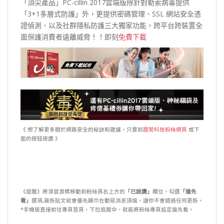
「頂尖產品」PC-cillin 2017雲端版除
針對勒索病毒提供
「3+1多層式防護」外，更提供密碼管理、SSL 網站安全憑
證偵測、以及社群隱私防護三大獨家功能，跨平台跨裝置全
面保護消費者遠離威脅！！即刻
免費下載
《 想了解更多關於網路安全的秘訣和建議，只要到
趨勢科技粉絲網頁
或下
面的按鈕按讚 》
《提醒》將滑鼠游標移動到粉絲頁右上方的
「已說讚」
欄位，勾選
「搶先
看」
選項
,
最新貼文就會優先顯示在動態消息頂端，讓你不會錯過任何更新。
*手機版直接前往專頁首頁，下拉追蹤中，就能將粉絲專頁設定搶先看。