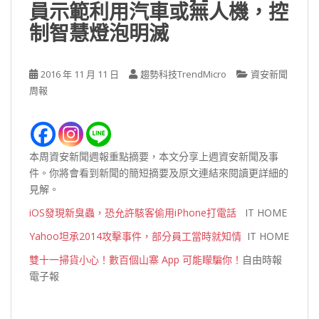
員示範利用汽車或無人機，控
制智慧燈泡明滅
2016 年 11 月 11 日
趨勢科技TrendMicro
資安新聞
周報
本周資安新聞週報重點摘要，本文分享上週資安新聞及事
件。你將會看到新聞的簡短摘要及原文連結來閱讀更詳細的
見解。
iOS發現新臭蟲，恐允許駭客偷用iPhone打電話
IT HOME
Yahoo坦承2014攻擊事件，部分員工當時就知情
IT HOME
雙十一掃貨小心！數百個山寨 App 可能矇騙你！
自由時報
電子報