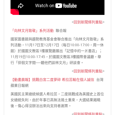
<
回到新聞條列重點
>
「向林文月致敬」系列活動
聯合報
國家圖書館與趨勢教育基金會聯合推出「向林文月致敬」系
列活動，11月17日至12月17日（每日10:00-17:00，周一休
館）於國圖文教區1樓展覽廳展出「記憶中的一爿書店」；
11月19日10:00-17:45，於國圖文教區3樓國際會議廳，舉
行「徘徊文字間──聽他們談林文月」
研談會。
<
回到新聞條列重點
>
【動畫晨報】挑戰白宮二度夢碎 希拉蕊輸在個人誠信
台灣
蘋果日報網
美國民主黨總統候選人希拉蕊，二度挑戰成為美國史上首位
女總統失利，由於年事已高無法捲土重來，大選結果揭曉
後，傷心得沒辦法出來向
支持者謝票。
<
回到新聞條列重點
>