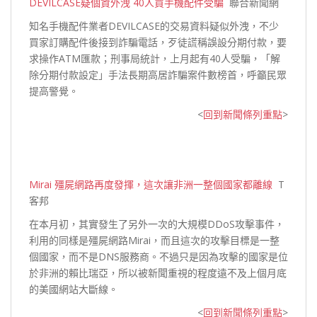
DEVILCASE疑個資外洩 40人買手機配件受騙
聯合新聞網
知名手機配件業者DEVILCASE的交易資料疑似外洩，不少
買家訂購配件後接到詐騙電話，歹徒謊稱誤設分期付款，要
求操作ATM匯款；刑事局統計，上月起有40人受騙，「解
除分期付款設定」手法長期高居詐騙案件數榜首，呼籲民眾
提
高警覺。
<
回到新聞條列重點
>
Mirai 殭屍網路再度發揮，這次讓非洲一整個國家都離線
T
客邦
在本月初，其實發生了另外一次的大規模DDoS攻擊事件，
利用的同樣是殭屍網路Mirai，而且這次的攻擊目標是一整
個國家，而不是DNS服務商。不過只是因為攻擊的國家是位
於非洲的賴比瑞亞，所以被新聞重視的程度遠不及上個月底
的美國網站
大斷線。
<
回到新聞條列重點
>