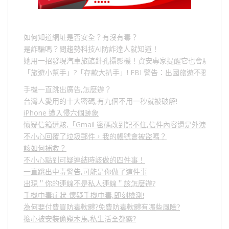
如何知道網址是否安全？有沒有毒？
是詐騙嗎？問趨勢科技AI防詐達人就知道！
她用一招發現汽車旅館針孔攝影機！資安專家提醒它也會駭人成
「旅遊小幫手」
?
「存款大扒手」
! FBI
警告：出國旅遊不要做的
手機一直跳出廣告,怎麼辦？
台灣人愛用的十大密碼,有九個不用一秒就被破解!
iPhone 遭入侵六個跡象
懷疑信箱遭駭,「Gmail 密碼改到記不住,信件內容還是外洩？」
不小心回覆了垃圾郵件，我的帳號會被盜嗎？
該如何補救？
不小心點到可疑連結時該做的四件事！
一直跳出中毒警告,可能是你做了這件事
出現＂你的連線不是私人連線＂該怎麼辦?
手機中毒症狀-懷疑手機中毒,即刻檢測!
為何要付費買防毒軟體?免費防毒軟體有哪些風險?
擔心被安裝偷窺木馬,私生活全都露?