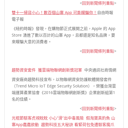
<
回到新聞條列重點
>
雙十一掃貨小心！數百個山寨 App 可能矇騙你！
自由時報
電子報
《紐約時報》發現，在購物節正式展開之前，Apple 的 App
Store 湧進了數以百計的山寨 App，且都還是知名品牌，要
來矇騙大意的消費者。
<
回到新聞條列重點
>
趨勢資安套件 獲雲端物聯網創新獎冠軍
中央通訊社商情網
資安廠商趨勢科技宣布，以物聯網資安防護軟體開發套件
（Trend Micro IoT Edge Security Solution），榮獲台灣雲
端運算產業協會《2016雲端物聯網創新獎》企業創新組第1
名
的佳績。
<
回到新聞條列重點
>
光棍節駭客虎視眈眈 小心”滑”出中毒風險 假淘寶真釣魚 山
寨App蠢蠢欲動 趨勢科技五大秘訣 看緊荷包免遭駭客魔爪