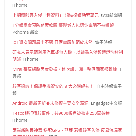
iThome
上網遭駭客入侵「鎖資料」 想恢復遭勒索萬元
tvbs新聞網
1分鐘學會預防勒索軟體 警製懶人包讓你電腦不被綁架
Pchome 新聞
IoT資安問題層出不窮 日家電廠防範於未然
電子時報
研究人員示範利用汽車或無人機，以蠕蟲入侵智慧燈泡控制
明滅
iThome
Mirai 殭屍網路再度發揮，這次讓非洲一整個國家都離線
T
客邦
駭客退散！保護手機資安的 8 大必學絕技！
自由時報電子
報
Android 最新更新並未修復主要安全漏洞
Engadget中文版
Tesco銀行遭駭事件：共9000帳戶被盜走250萬英鎊
iThome
兩岸新防丟神器 搭配GPS、藍芽 若遭駭客入侵 反易洩漏家