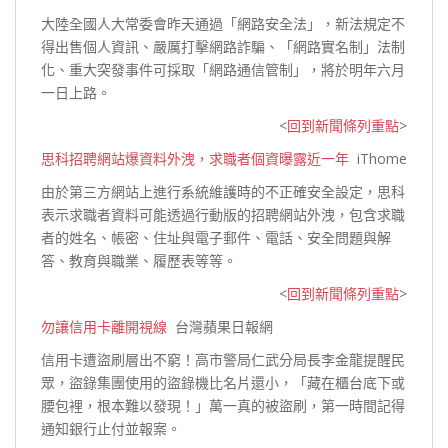
大陸全國人大常委會昨天通過「網路安全法」，新法規定不
得出售個人資訊、嚴厲打擊網路詐騙、「網路實名制」法制
化、重大突發事件可採取「網路通信管制」，將於明年六月
一日上路。
<
回到新聞條列重點
>
思科招聘網站爆資料外洩，求職者個資曝露近一年
iThome
由於第三方網站上進行系統維護時的不正確安全設定，思科
表示求職者資料可能透過行動版的招聘網站外洩，包含求職
者的姓名、帳密、住址與電子郵件、電話、安全問題與解
答、教育與職業、履歷
表等等。
<
回到新聞條列重點
>
勿讓信用卡離開視線
台灣蘋果日報網
信用卡遭盜刷層出不窮！高市警局仁武分局長李金龍提醒民
眾，盜錄集團使用的盜錄機比名片還小，「藏在櫃台底下或
腰包裡，根本難以發現！」萬一真的被盜刷，第一時間記得
通知銀行止付
並報案。