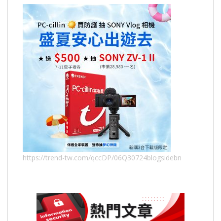
https://trend-tw.com/qccDP/06Q30724blogsidebn