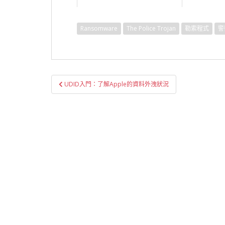
Ransomware
The Police Trojan
勒索程式
警
文
UDID入門：了解Apple的資料外洩狀況
章
導
覽