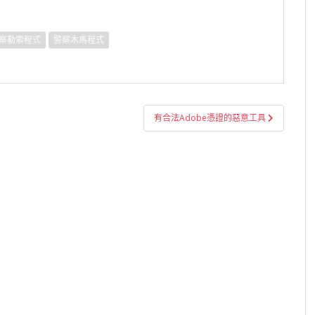
察勒索程式
警察木馬程式
有合法Adobe憑證的惡意工具