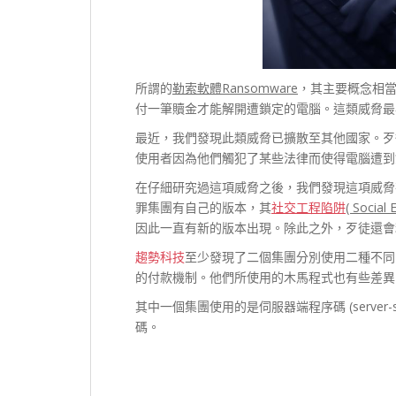
所謂的
勒索軟體
Ransomware
，其主要概念相
付一筆贖金才能解開遭鎖定的電腦。這類威脅最早在 
最近，我們發現此類威脅已擴散至其他國家。歹
使用者因為他們觸犯了某些法律而使得電腦遭到
在仔細研究過這項威脅之後，我們發現這項威脅
罪集團有自己的版本，其
社交工程陷阱
( Social 
因此一直有新的版本出現。除此之外，歹徒還會
趨勢科技
至少發現了二個集團分別使用二種不同
的付款機制。他們所使用的木馬程式也有些差異
其中一個集團使用的是伺服器端程序碼 (server-
碼。