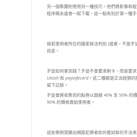
另一個集團則使用另一種技巧。他們將影像和程序碼內
程序碼永遠會一起下載，這一點有別於第一種手
倘若使用者所在的國家無法判別 (或者，不是歹
訊息。
歹徒如何拿到錢？歹徒不會要求刷卡，而是要求
Ukash
和
paysafecard
。這二種都是正派經營的
留下記錄。
歹徒會將收集到的點券以面額 40% 至 50%
90% 的價格賣給使用者。
這些案例突顯出網路犯罪者如何嘗試新的手法來