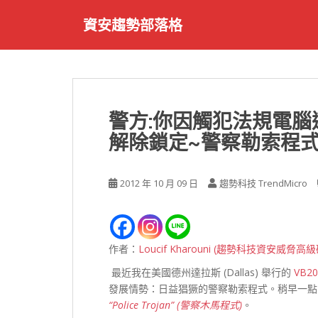
S
資安趨勢部落格
k
i
p
t
o
m
警方:你因觸犯法規電
a
解除鎖定~警察勒索程式
i
n
c
2012 年 10 月 09 日
趨勢科技 TrendMicro
o
n
t
e
作者：
Loucif Kharouni (趨勢科技資安威脅高
n
t
最近我在美國德州達拉斯 (Dallas) 舉行的
VB20
發展情勢：日益猖獗的警察勒索程式。稍早一點
“Police Trojan” (警察木馬程式)
。