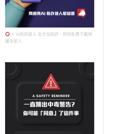
➣ AI防詐達人 全方位防詐，即刻免費下載保
護全家人