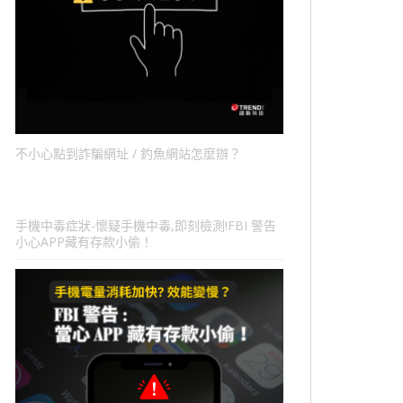
不小心點到詐騙網址 / 釣魚網站怎麼辦？
手機中毒症狀-懷疑手機中毒,即刻檢測!FBI 警告
小心APP藏有存款小偷！