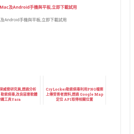
Mac及Android手機與平板,立即下載試用
深威脅研究員,透過分析
CryLocker勒索病毒利用PNG檔案
do 勒索病毒,改良惡意軟體
上傳受害者資料,透過 Google Map
識工具Yara
定位 API取得相關位置