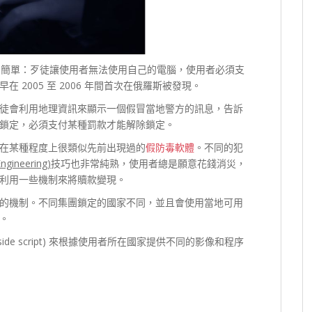
當簡單：歹徒讓使用者無法使用自己的電腦，使用者必須支
2005 至 2006 年間首次在俄羅斯被發現。
徒會利用地理資訊來顯示一個假冒當地警方的訊息，告訴
鎖定，必須支付某種罰款才能解除鎖定。
在某種程度上很類似先前出現過的
假防毒軟體
。不同的犯
Engineering)
技巧也非常純熟，使用者總是願意花錢消災，
利用一些機制來將贖款變現。
的機制。不同集團鎖定的國家不同，並且會使用當地可用
。
side script) 來根據使用者所在國家提供不同的影像和程序