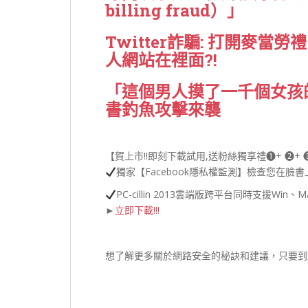
billing fraud）」
Twitter詐騙: 打開麥當勞禮品卡
人網站在裡面?!
「這個男人摸了一千個女孩
書釣魚攻擊來襲
【賀上市!!即刻下載試用,送粉絲獨享禮❶+ ❷+ 
獨家【Facebook隱私權監測】檢查您在
PC-cillin 2013雲端版跨平台同時支援Win、
►
立即下載!!!
想了解更多關於網路安全的秘訣和建議，只要到