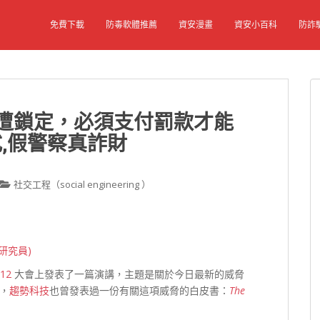
免費下載
防毒軟體推薦
資安漫畫
資安小百科
防詐
腦遭鎖定，必須支付罰款才能
,假警察真詐財
社交工程（social engineering ）
級研究員)
12
大會上發表了一篇演講，主題是關於今日最新的威脅
，
趨勢科技
也曾發表過一份有關這項威脅的白皮書：
The