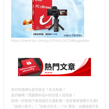
https://trend-tw.com/qccDP/06Q30724blogsidebn
如何知道網址是否安全？有沒有毒？
是詐騙嗎？問趨勢科技AI防詐達人就知道！
她用一招發現汽車旅館針孔攝影機！資安專家提醒它也會駭人成
「旅遊小幫手」
?
「存款大扒手」
! FBI
警告：出國旅遊不要做的