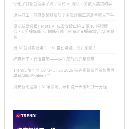
你刪了對話就沒事了嗎？關於 AI 隱私，多數人搞錯的事
遠端打工、兼職副業藏陷阱？求職詐騙正鎖定年輕人下手
資安新聞週報| Meta AI 成資安破口逾 2 萬 IG 帳號遭
盜、2 分鐘癱瘓 73 個儲存庫：Miasma 蠕蟲鎖定 AI 開發
者
用 AI 就能躺著賺？「AI 自動賺錢」簡訊別點！
網購粽子，代價百萬——端午節前的詐騙警示
TrendLife™ 於 COMPUTEX 2026 搶先預覽業界首款家庭
專屬AI助理Kaleida™
資安新聞週報｜AI 讓漏洞武器化從一天縮短到一分鐘