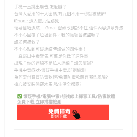
手機一直跳出廣告,怎麼辦？
台灣人愛用的十大密碼,有九個不用一秒就被破解!
iPhone 遭入侵六個跡象
懷疑信箱遭駭,「Gmail 密碼改到記不住,信件內容還是外洩？」
不小心回覆了垃圾郵件，我的帳號會被盜嗎？
該如何補救？
不小心點到可疑連結時該做的四件事！
一直跳出中毒警告,可能是你做了這件事
出現＂你的連線不是私人連線＂該怎麼辦?
手機中毒症狀-懷疑手機中毒,即刻檢測!
為何要付費買防毒軟體?免費防毒軟體有哪些風險?
擔心被安裝偷窺木馬,私生活全都露?
懷疑手機/電腦中毒?想找線上掃毒工具?防毒軟體
免費下載,立即掃描檢測