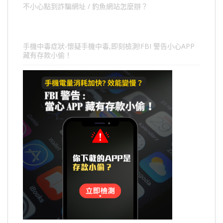
不小心點到詐騙網址 / 釣魚網站怎麼辦？
手機中毒症狀-懷疑手機中毒,即刻檢測!FBI 警告小心APP
藏有存款小偷！