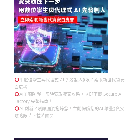
用數位孿生與代理式 AI 先發制人⟫限時索取新世代資安
白皮書
AI工廠防護，限時索取獨家攻略，立即下載 Secure AI
Factory 完整指南！
AI 創新？別讓漏洞拖垮您！主動保護您的
AI 堆疊
⟫資安
攻略限時下載將關閉