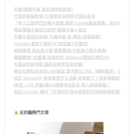
手機/電腦中毒,會出現哪些症狀?
什麼是電腦病毒?七種常見惡意程式感染來源
「有人已取得您的帳戶密碼,請登入gmail重設密碼」真的?假的?
懷疑電腦中毒該怎麼辦?電腦中毒十症狀
手機也會感染病毒! 手機中毒,會”傳染”給電腦嗎?
Youtube 看影片變好卡?原因讓人好驚訝!
網路變慢 風扇很大聲 電費暴增?可能是它暗中搞鬼!
電腦變慢? 免重灌,加速你的 Windows電腦必學技巧!
包裹出現這特徵,超商店員警告是詐騙!
親友社群私訊求助LINE被盜,要求幫忙LINE「輔助驗證」,詐騙
收到 Microsoft 帳號異常登入活動,是被駭了？還是網路釣魚？
[新型 LINE 詐騙]傳QR碼要求加好友,當心帳號被盜！
收到 Chrome 顯示「在資料外洩中偵測到您剛剛使用的密碼」
反詐騙熱門文章