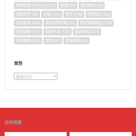
網路釣魚 Phishing
(167)
臉書
(92)
萬物聯網
(69)
虛擬貨幣
(58)
詐騙
(160)
資安
(208)
資安報告
(84)
資安新聞
(464)
資安新聞周報
(91)
資安新聞週報
(170)
資安漫畫
(115)
資料外洩
(138)
趨勢科技
(113)
防毒軟體
(124)
雲端
(67)
雲端運算
(90)
彙整
彙
整
延伸閱讀