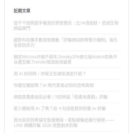
近期文章
從千千拍照遮手看見的資安警訊：比YA洩指紋，恐成生物
辨識罩門
趨勢科技攜手數發部推動「詐騙網站即時警示機制」強化
全民防詐力
鎖定Microsoft帳戶兩年,Sneaky2FA進化版Kratos釣魚平
台遭瓦解,TrendAI情資助攻破案
用 AI 的同時，你家正在被偷渡走什麼？
你還在曬娃嗎？AI 時代家長必知的恐怖真相
網路買農產品前必看！5招辨識「假產地直銷」詐騙
家人開始用 AI 了嗎？這 4 句話能幫你防範 AI 詐騙
買水餃收到黑貓宅急便連結，差點被騙走銀行帳號——
LINE 網購詐騙 2026 完整劇本拆解