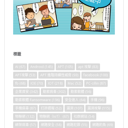
標籤
AI
(67)
Android
(145)
APT
(105)
apt 攻擊
(83)
APT攻擊
(53)
APT 進階持續性威脅
(93)
facebook
(100)
fb
(68)
IOE
(70)
IOT
(218)
Mac
(52)
PC-cillin
(87)
企業資安
(342)
勒索病毒
(302)
勒索軟體
(56)
勒索軟體 Ransomware
(196)
安全達人
(64)
手機
(96)
手機病毒
(87)
打詐週報
(52)
漏洞
(107)
漏洞攻擊
(115)
物聯網
(132)
物聯網（IoT）
(67)
社群網站
(54)
綁架病毒
(57)
網路安全
(58)
網路犯罪
(55)
網路釣魚
(69)