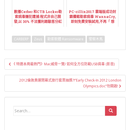
散播Cerber 和CTB Locker勒
PC-cillin2017 雲端版成功封
索病毒嫌犯遭捕:程式非自己開
鎖攔截勒索病毒 WannaCry,
發,以 30% 不法獲利跟駭客分紅
即刻免費安裝試用,不再「 想
哭」!
CARBERP
Zeus
勒索軟體 Ransomware
警察木馬
文
《 特選本周最熱門》Mac威脅一覽/ 如何全方位防範USB病毒 (影音)
章
導
2012倫敦奧運閉幕式旅行套票抽獎?!”Early Check-In 2012 London
覽
Olympics.doc”勿開啟!
Search
for: