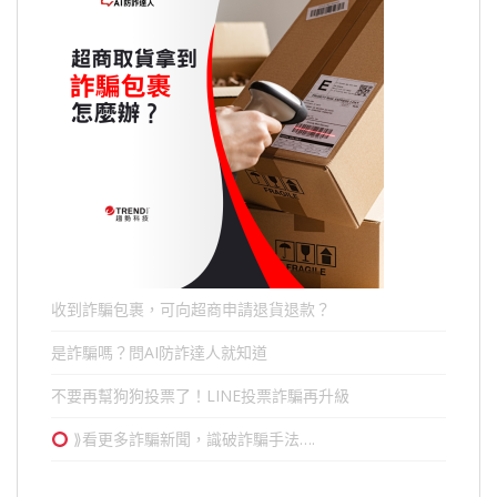
收到詐騙包裹，可向超商申請退貨退款？
是詐騙嗎？問AI防詐達人就知道
不要再幫狗狗投票了！LINE投票詐騙再升級
⟫看更多詐騙新聞，識破詐騙手法….