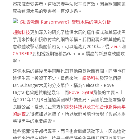
察來威脅受害者。這種恐嚇手法似乎很有效，因為歐洲國家
感染這類木馬的受害者一直沒少過。
趨勢科技
更加深入的研究了這個木馬的運作模式和其幕後黑
手用來控制和接收付款的網路架構。我們發現它跟其他的惡
意軟體攻擊活動關係密切，可以追溯到2010年，從
Zeus
和
CARBERP
到相當近期被稱為Gamarue蠕蟲的新惡意軟體攻
擊。
這個木馬的幕後黑手同時也跟其他惡意軟體有關，同時也在
這個生意上投資了不少。舉例來說，
趨勢科技
發現他們是
DNSChanger木馬的分支單位，稱為Nelicash，Rove
Digital也曾經贊助過幾年。而
Rove Digital
背後的主要人士
在2011年11月8日經過美國聯邦調查局、美國航空總署監察
長辦公室、愛沙尼亞警方和
趨勢科技以及其他合作夥伴兩年
的調查
之後被加以逮捕了。所以我們可能也發現了警察木馬
幕後黑手的重要線索。
這些犯罪份子都很專業，而且也會繼續活動下去，因為這對
他們來說很有錢途。這是一個很好的例子讓我們可以看到這