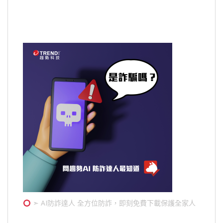
➣ AI防詐達人 全方位防詐，即刻免費下載保護全家人