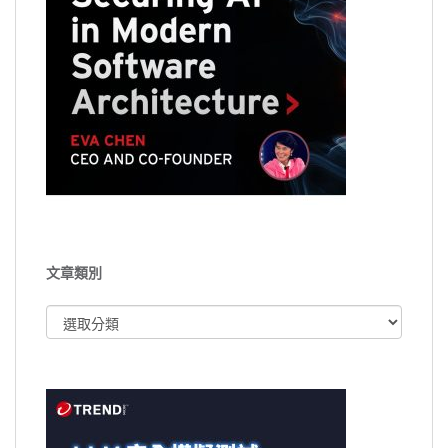
文章類別
文
章
類
別