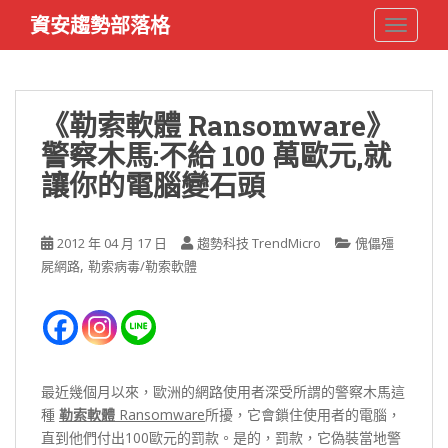
S
資安趨勢部落格
TOGGLE
k
i
p
t
《勒索軟體 Ransomware》
o
警察木馬:不給 100 萬歐元,就
m
a
讓你的電腦變石頭
i
n
c
2012 年 04 月 17 日
趨勢科技 TrendMicro
傀儡殭
o
,
屍網路
勒索病毒/勒索軟體
n
t
e
n
t
最近幾個月以來，歐洲的網路使用者深受所謂的警察木馬這
種
勒索軟體
Ransomware
所擾，它會鎖住使用者的電腦，
直到他們付出100歐元的罰款。是的，罰款，它偽裝當地警