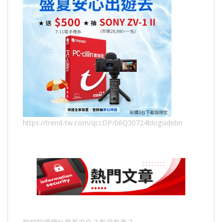
https://trend-tw.com/qccDP/06Q30724blogsidebn