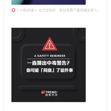
➣ AI防詐達人 全方位防詐，即刻免費下載保護全家人