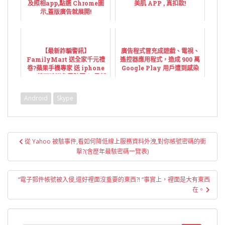
及照相app,點選 Chrome圖
美肌 APP , 真扣款!
示,蓋版廣告就展開!
【最新詐騙警訊】
廣告程式冒充成遊戲、電視、
FamilyMart 送全家千元禮
遙控器應用程式，造成 900 萬
卷?蘋果手機專家 送 iphone
Google Play 用戶遭到感染
xs? 韓國瑜送免費貼圖？(最新
LINE詐騙 /網路詐騙一覽表！)
Android
Skype
文
從 Yahoo 被駭事件,看如何降低線上服務資料外洩,對你帳號密碼的衝
章
擊?(含歷年最駭密碼一覽表)
導
覽
“電子郵件帳號被入侵,還好裡面沒重要的東西?! “事實上，裡面是大有東西
在。