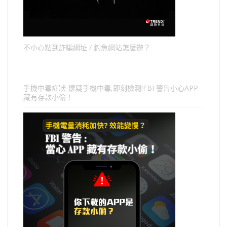
不小心點到詐騙網址 / 釣魚網站怎麼辦？
手機中毒症狀-懷疑手機中毒,即刻檢測!FBI 警告小心APP
藏有存款小偷！