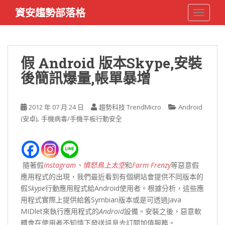
S
資安趨勢部落格
TOGGLE
k
i
p
t
假 Android 版本Skype,安裝
o
後簡訊爆量,帳單暴增
m
a
i
2012 年 07 月 24 日
趨勢科技 TrendMicro
Android
n
,
(安卓)
手機病毒/手機平板行動安全
c
o
n
t
隨著假
Instagram
、憤怒鳥上太空
和
Farm Frenzy
等惡意假
e
應用程式的出現，我們最近看到有個網站會提供不同版本的
n
假
Skype
行動應用程式給Android使用者。根據分析，這些應
t
用程式實際上提供給舊Symbian版本或是可透過Java
MIDlet來執行應用程式的
Android
設備。安裝之後，惡意軟
體會在使用者不知情下發送訊息去訂閱加值服務。