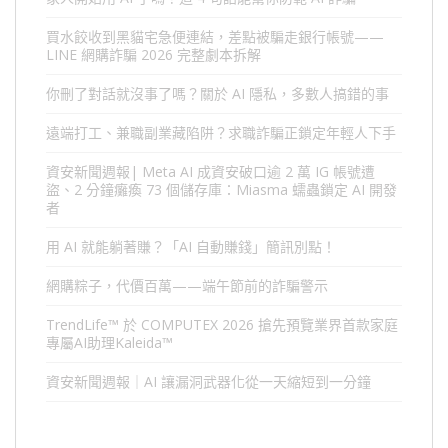
買水餃收到黑貓宅急便連結，差點被騙走銀行帳號——
LINE 網購詐騙 2026 完整劇本拆解
你刪了對話就沒事了嗎？關於 AI 隱私，多數人搞錯的事
遠端打工、兼職副業藏陷阱？求職詐騙正鎖定年輕人下手
資安新聞週報| Meta AI 成資安破口逾 2 萬 IG 帳號遭
盜、2 分鐘癱瘓 73 個儲存庫：Miasma 蠕蟲鎖定 AI 開發
者
用 AI 就能躺著賺？「AI 自動賺錢」簡訊別點！
網購粽子，代價百萬——端午節前的詐騙警示
TrendLife™ 於 COMPUTEX 2026 搶先預覽業界首款家庭
專屬AI助理Kaleida™
資安新聞週報｜AI 讓漏洞武器化從一天縮短到一分鐘