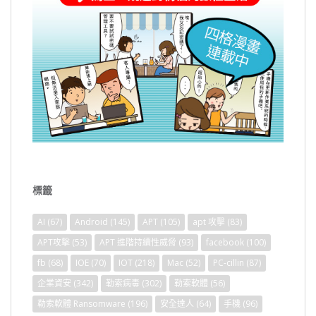
標籤
AI
(67)
Android
(145)
APT
(105)
apt 攻擊
(83)
APT攻擊
(53)
APT 進階持續性威脅
(93)
facebook
(100)
fb
(68)
IOE
(70)
IOT
(218)
Mac
(52)
PC-cillin
(87)
企業資安
(342)
勒索病毒
(302)
勒索軟體
(56)
勒索軟體 Ransomware
(196)
安全達人
(64)
手機
(96)