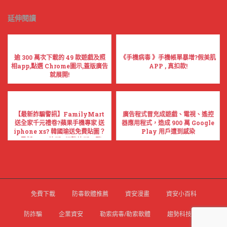
延伸閱讀
逾 300 萬次下載的 49 款遊戲及照
《手機病毒 》手機帳單暴增?假美肌
相app,點選 Chrome圖示,蓋版廣告
APP , 真扣款!
就展開!
【最新詐騙警訊】FamilyMart
廣告程式冒充成遊戲、電視、遙控
送全家千元禮卷?蘋果手機專家 送
器應用程式，造成 900 萬 Google
iphone xs? 韓國瑜送免費貼圖？
Play 用戶遭到感染
(最新LINE詐騙 /網路詐騙一覽
表！)
免費下載
防毒軟體推薦
資安漫畫
資安小百科
防詐騙
企業資安
勒索病毒/勒索軟體
趨勢科技官網