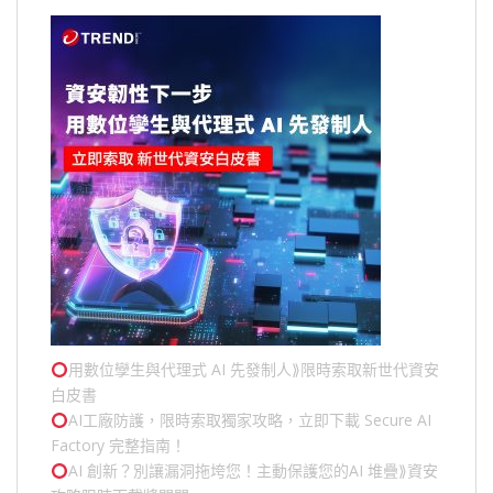
用數位孿生與代理式 AI 先發制人⟫限時索取新世代資安
白皮書
AI工廠防護，限時索取獨家攻略，立即下載 Secure AI
Factory 完整指南！
AI 創新？別讓漏洞拖垮您！主動保護您的
AI 堆疊
⟫資安