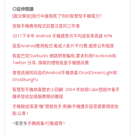
◎
延伸閱讀
[圖文解說]旅行中誰吸乾了你的智慧型手機電力?
安裝手機應用程式前要注意的三件事
2011下半年 Android 手機威脅月平均成長率高達 60%
惡意Android應用程式:看成人影片不付費,威脅公布個資
假星巴克Starbucks 網路問卷騙局,要求利用Facebook和
Twitter 分享, 換取的禮物竟是手機簡訊費
會發送通知訊息的Android手機病毒:DroidDreamLight和
DroidKungFu
智慧型手機病毒歷史小回顧: 2004 年始祖Cabir透過中毒手
機來發送加值服務簡訊賺錢
手機變成落湯”機”頭號兇手:馬桶!手機遭非惡意遺棄頭號地
點:公車 !
<看更多
手機病毒/行動威脅
>