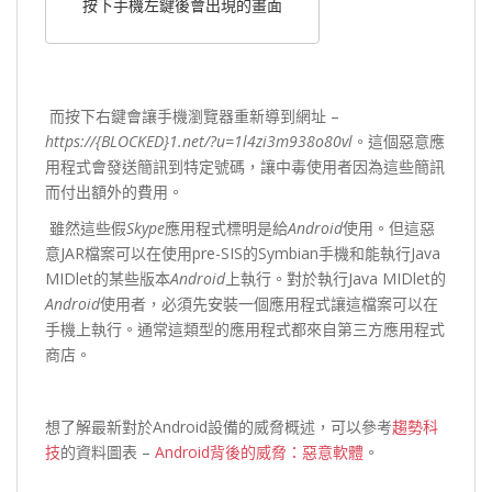
按下手機左鍵後會出現的畫面
而按下右鍵會讓手機瀏覽器重新導到網址 –
https://{BLOCKED}1.net/?u=1l4zi3m938o80vl
。這個惡意應
用程式會發送簡訊到特定號碼，讓中毒使用者因為這些簡訊
而付出額外的費用。
雖然這些假
Skype
應用程式標明是給
Android
使用。但這惡
意JAR檔案可以在使用pre-SIS的Symbian手機和能執行Java
MIDlet的某些版本
Android
上執行。對於執行Java MIDlet的
Android
使用者，必須先安裝一個應用程式讓這檔案可以在
手機上執行。通常這類型的應用程式都來自第三方應用程式
商店。
想了解最新對於Android設備的威脅概述，可以參考
趨勢科
技
的資料圖表 –
Android背後的威脅：惡意軟體
。