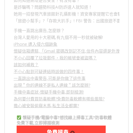
如何知道網址是否安全？有沒有毒？
是詐騙嗎？問趨勢科技AI防詐達人就知道！
她用一招發現汽車旅館針孔攝影機！資安專家提醒它也會駭人成
「旅遊小幫手」
?
「存款大扒手」
! FBI
警告：出國旅遊不要做的
手機一直跳出廣告,怎麼辦？
台灣人愛用的十大密碼,有九個不用一秒就被破解!
iPhone 遭入侵六個跡象
懷疑信箱遭駭,「Gmail 密碼改到記不住,信件內容還是外洩？」
不小心回覆了垃圾郵件，我的帳號會被盜嗎？
該如何補救？
不小心點到可疑連結時該做的四件事！
一直跳出中毒警告,可能是你做了這件事
出現＂你的連線不是私人連線＂該怎麼辦?
手機中毒症狀-懷疑手機中毒,即刻檢測!
為何要付費買防毒軟體?免費防毒軟體有哪些風險?
擔心被安裝偷窺木馬,私生活全都露?
懷疑手機/電腦中毒?想找線上掃毒工具?防毒軟體
免費下載,立即掃描檢測