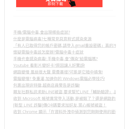
手機/電腦中毒,會出現哪些症狀?
什麼是電腦病毒?七種常見惡意程式感染來源
「有人已取得您的帳戶密碼,請登入gmail重設密碼」真的?假的?
懷疑電腦中毒該怎麼辦?電腦中毒十症狀
手機也會感染病毒! 手機中毒,會”傳染”給電腦嗎?
Youtube 看影片變好卡?原因讓人好驚訝!
網路變慢 風扇很大聲 電費暴增?可能是它暗中搞鬼!
電腦變慢? 免重灌,加速你的 Windows電腦必學技巧!
包裹出現這特徵,超商店員警告是詐騙!
親友社群私訊求助LINE被盜,要求幫忙LINE「輔助驗證」,詐騙
收到 Microsoft 帳號異常登入活動,是被駭了？還是網路釣魚？
[新型 LINE 詐騙]傳QR碼要求加好友,當心帳號被盜！
收到 Chrome 顯示「在資料外洩中偵測到您剛剛使用的密碼」