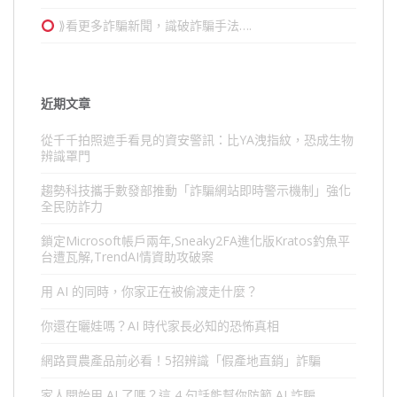
⟫看更多詐騙新聞，識破詐騙手法….
近期文章
從千千拍照遮手看見的資安警訊：比YA洩指紋，恐成生物
辨識罩門
趨勢科技攜手數發部推動「詐騙網站即時警示機制」強化
全民防詐力
鎖定Microsoft帳戶兩年,Sneaky2FA進化版Kratos釣魚平
台遭瓦解,TrendAI情資助攻破案
用 AI 的同時，你家正在被偷渡走什麼？
你還在曬娃嗎？AI 時代家長必知的恐怖真相
網路買農產品前必看！5招辨識「假產地直銷」詐騙
家人開始用 AI 了嗎？這 4 句話能幫你防範 AI 詐騙