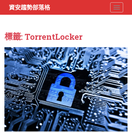
S
資安趨勢部落格
TOGGLE
k
i
p
t
標籤:
TorrentLocker
o
m
a
i
n
c
o
n
t
e
n
t