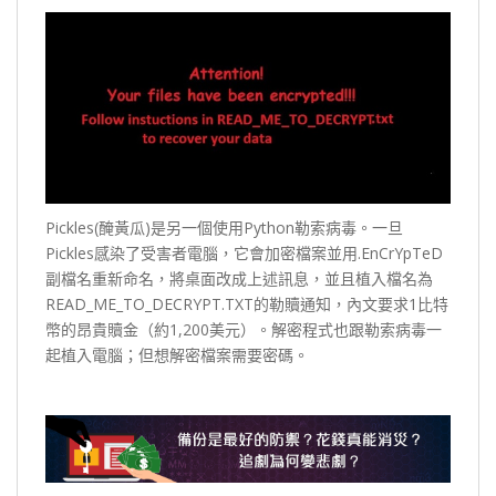
Pickles(醃黃瓜)是另一個使用Python勒索病毒。一旦
Pickles感染了受害者電腦，它會加密檔案並用.EnCrYpTeD
副檔名重新命名，將桌面改成上述訊息，並且植入檔名為
READ_ME_TO_DECRYPT.TXT的勒贖通知，內文要求1比特
幣的昂貴贖金（約1,200美元）。解密程式也跟勒索病毒一
起植入電腦；但想解密檔案需要密碼。