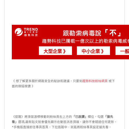
大型企業 》
中小企業 》
一般
《 想了解更多關於網路安全的秘訣和建議，只要到
趨勢科技粉絲網頁
或下
面的按鈕按讚 》
《提醒》將滑鼠游標移動到粉絲頁右上方的
「已說讚」
欄位，勾選
「搶先
看」
選項
,
最新貼文就會優先顯示在動態消息頂端，讓你不會錯過任何更新。
*手機版直接前往專頁首頁，下拉追蹤中，就能將粉絲專頁設定搶先看。