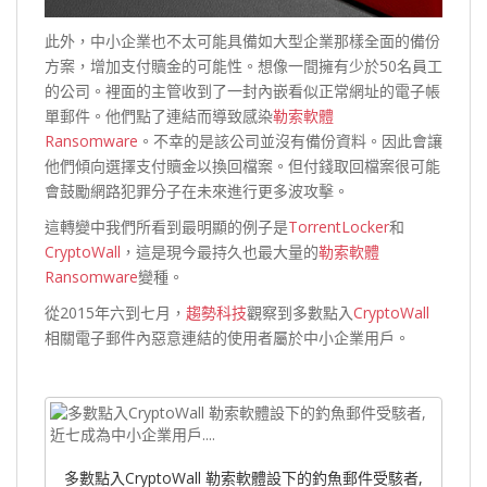
此外，中小企業也不太可能具備如大型企業那樣全面的備份
方案，增加支付贖金的可能性。想像一間擁有少於50名員工
的公司。裡面的主管收到了一封內嵌看似正常網址的電子帳
單郵件。他們點了連結而導致感染
勒索軟體
Ransomware
。不幸的是該公司並沒有備份資料。因此會讓
他們傾向選擇支付贖金以換回檔案。但付錢取回檔案很可能
會鼓勵網路犯罪分子在未來進行更多波攻擊。
這轉變中我們所看到最明顯的例子是
TorrentLocker
和
CryptoWall
，這是現今最持久也最大量的
勒索軟體
Ransomware
變種。
從2015年六到七月，
趨勢科技
觀察到多數點入
CryptoWall
相關電子郵件內惡意連結的使用者屬於中小企業用戶。
多數點入CryptoWall 勒索軟體設下的釣魚郵件受駭者,