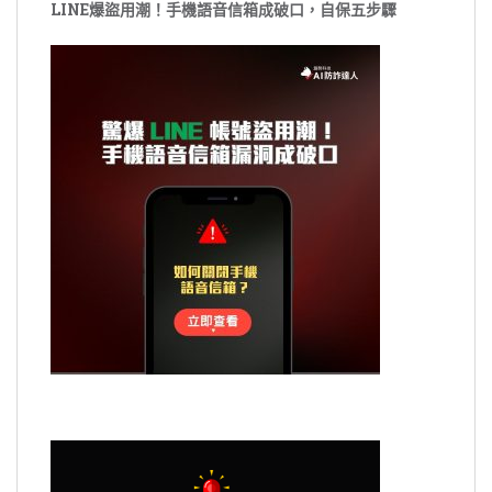
LINE爆盜用潮！手機語音信箱成破口，自保五步驟