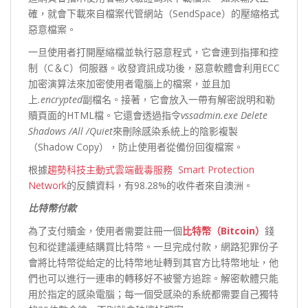
確，就會下載來自檔案代管網站（SendSpace）的壓縮格式
惡意檔案。
一旦使用者打開壓縮檔並執行惡意程式，它會連到指揮和控
制（C＆C）伺服器。收發資訊成功後，惡意軟體會利用ECC
加密演算法來加密使用者電腦上的檔案，並且加
上
.encrypted
副檔名。接著，它會放入一帶有解密說明和勒
贖頁面的HTML檔。它還會透過指令
vssadmin.exe Delete
Shadows /All /Quiet
來刪除感染系統上的陰影複製
（Shadow Copy），防止使用者從備份回復檔案。
根據
趨勢科技
主動式雲端截毒服務 Smart Protection
Network
的反饋資料，有98.28%的收件者來自澳洲。
比特幣付款
為了支付贖金，使用者需要註冊一個
比特幣
（
Bitcoin
）
錢
包和從建議連結購買比特幣。一旦完成付款，網路犯罪份子
會將比特幣從給定的比特幣地址轉到其官方比特幣地址，他
們也可以進行一連串的轉移好不被警方追踪。解密軟體只能
用於指定的感染電腦；每一個受感染的系統都需要自己獨特