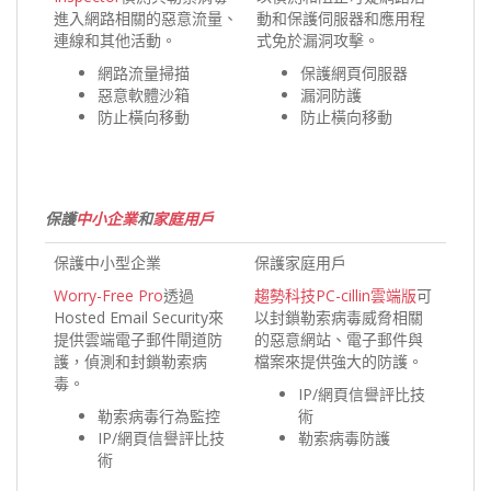
進入網路相關的惡意流量、
動和保護伺服器和應用程
連線和其他活動。
式免於漏洞攻擊。
網路流量掃描
保護網頁伺服器
惡意軟體沙箱
漏洞防護
防止橫向移動
防止橫向移動
保護
中小企業
和
家庭用戶
保護中小型企業
保護家庭用戶
Worry-Free Pro
透過
趨勢科技PC-cillin雲端版
可
Hosted Email Security來
以封鎖勒索病毒威脅相關
提供雲端電子郵件閘道防
的惡意網站、電子郵件與
護，偵測和封鎖勒索病
檔案來提供強大的防護。
毒。
IP/網頁信譽評比技
勒索病毒行為監控
術
IP/網頁信譽評比技
勒索病毒防護
術