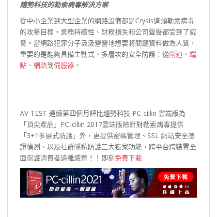
趨勢科技的勒索病毒解決方案
從中小企業到大型企業的網路設備都是Crysis這類勒索病毒
的攻擊目標，業務持續性、財務損失和公司聲譽都受到了威
脅。當網路犯罪分子汲汲營營地想要將關鍵資料做為人質，
重要的是能夠具備主動式、多層次的安全防護：從
閘道
、
端
點
、
網路
到
伺服器
。
AV-TEST 連續第四個月評比趨勢科技 PC-cillin 雲端版為
「頂尖產品」PC-cillin 2017雲端版除針對勒索病毒提供
「3+1多層式防護」外，更提供密碼管理、SSL 網站安全憑
證偵測、以及社群隱私防護三大獨家功能，跨平台跨裝置全
面保護消費者遠離威脅！！即刻
免費下載