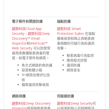
電子郵件和閘道防護
端點防護
趨勢科技Cloud App
趨勢科技 Smart
Security
、
趨勢科技Deep
Protection Suites
在端點
Discovery™ Email
層級偵測和阻止與勒索病
Inspector
和
InterScan™
毒相關的可疑行為和漏洞
Web Security
可以防禦常
攻擊。
被用來散播勒索病毒的管
勒索病毒行為監控
道，如電子郵件和網頁。
應用程式控管
魚叉式網路釣魚防護
漏洞防護
惡意軟體沙箱
網頁安全
IP/網頁信譽評比技
術
檔案漏洞攻擊偵測
網路保護
伺服器防護
趨勢科技Deep Discovery
趨勢科技Deep Security
可
Inspector
偵測與勒索病毒
以偵測和阻止可疑網路活