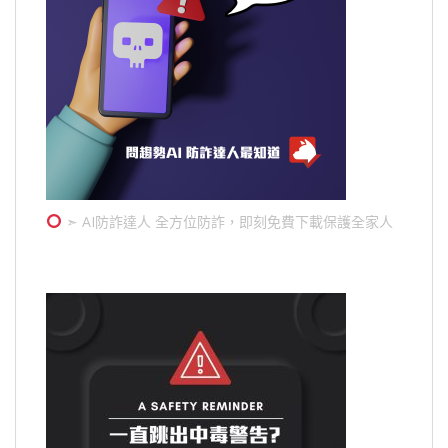
➣ AI防詐達人 全方位防詐，即刻免費下載保護全家人