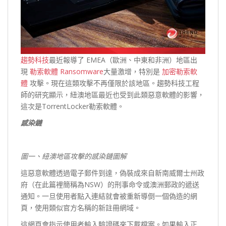
趨勢科技
最近報導了 EMEA（歐洲、中東和非洲）地區出
現
勒索軟體 Ransomware
大量激增，特別是
加密勒索軟
體
攻擊。現在這類攻擊不再僅限於該地區。趨勢科技工程
師的研究顯示，紐澳地區最近也受到此類惡意軟體的影響，
這次是TorrentLocker勒索軟體。
感染鏈
圖一、紐澳地區攻擊的感染鏈圖解
這惡意軟體透過電子郵件到達，偽裝成來自新南威爾士州政
府（在此篇裡簡稱為NSW）的刑事命令或澳洲郵政的遞送
通知。一旦使用者點入連結就會被重新導倒一個偽造的網
頁，使用類似官方名稱的新註冊網域。
這網頁會指示使用者輸入驗證碼來下載檔案。如果輸入正