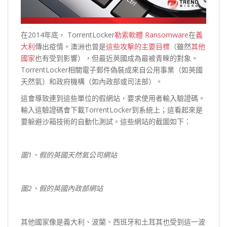
在2014年底， TorrentLocker
勒索軟體 Ransomware
在
義
大利
傳出疫情。澳洲也曾是
這些攻擊的主要目標
（雖然
其他
國家
也有受到影響），但最近英國成為最被青睞的對象。
TorrentLocker相關電子郵件偽裝成來自公用事業（如英國
天然氣）和政府機構（如內政部或司法部）。
這會導致連到這些單位的假網站，要求使用者輸入驗證碼。
輸入這驗證碼會下載TorrentLocker到系統上；這看起來是
要躲避沙箱技術的自動化測試。這些網站的截圖如下：
圖1
、假的英國天然氣公司網站
圖2
、假的英國內政部網站
其他國家像是義大利、波蘭、西班牙和土耳其也受到這一波