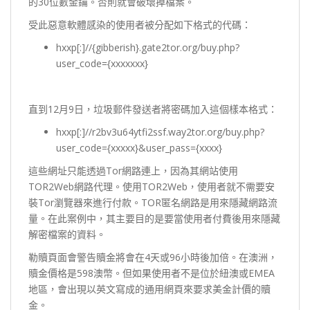
的30位數金鑰。否則就會破壞掉檔案。
受此惡意軟體感染的使用者被分配如下格式的代碼：
hxxp[:]//{gibberish}.gate2tor.org/buy.php?
user_code={xxxxxxx}
直到12月9日，垃圾郵件發送者將密碼加入這個樣本格式：
hxxp[:]//r2bv3u64ytfi2ssf.way2tor.org/buy.php?
user_code={xxxxx}&user_pass={xxxx}
這些網址只能透過Tor網路連上，因為其網站使用
TOR2Web網路代理。使用TOR2Web，使用者就不需要安
裝Tor瀏覽器來進行付款。TOR匿名網路是用來隱藏網路流
量。在此案例中，其主要目的是要當使用者付費後用來隱藏
解密檔案的資料。
勒贖頁面會警告贖金將會在4天或96小時後加倍。在澳洲，
贖金價格是598澳幣。但如果使用者不是位於紐澳或EMEA
地區，會出現以英文寫成的通用網頁來要求美金計價的贖
金。