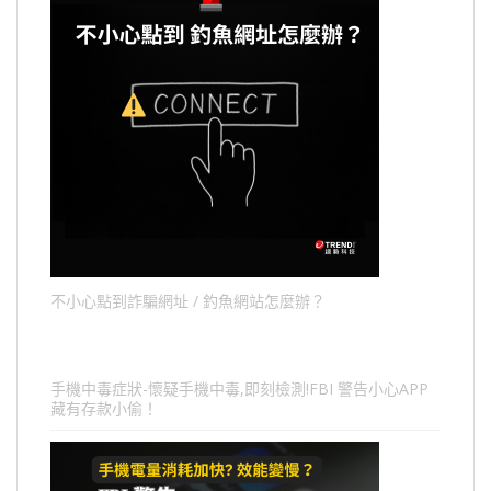
不小心點到詐騙網址 / 釣魚網站怎麼辦？
手機中毒症狀-懷疑手機中毒,即刻檢測!FBI 警告小心APP
藏有存款小偷！