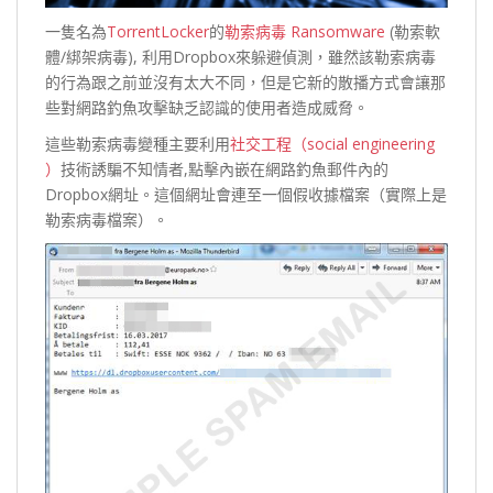
一隻名為
TorrentLocker
的
勒索病毒 Ransomware
(勒索軟
體/綁架病毒), 利用Dropbox來躲避偵測，雖然該勒索病毒
的行為跟之前並沒有太大不同，但是它新的散播方式會讓那
些對網路釣魚攻擊缺乏認識的使用者造成威脅。
這些勒索病毒變種主要利用
社交工程（social engineering
）
技術誘騙不知情者,點擊內嵌在網路釣魚郵件內的
Dropbox網址。這個網址會連至一個假收據檔案（實際上是
勒索病毒檔案）。