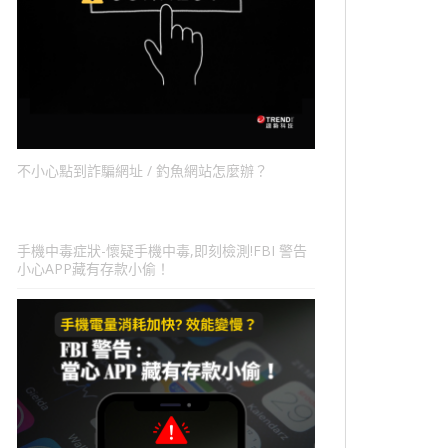
不小心點到詐騙網址 / 釣魚網站怎麼辦？
手機中毒症狀-懷疑手機中毒,即刻檢測!FBI 警告
小心APP藏有存款小偷！