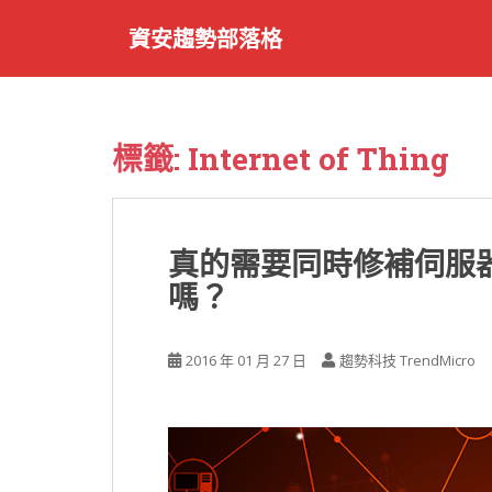
S
資安趨勢部落格
k
i
p
t
o
標籤:
Internet of Thing
m
a
i
n
真的需要同時修補伺服器、
c
嗎？
o
n
t
2016 年 01 月 27 日
趨勢科技 TrendMicro
e
n
t