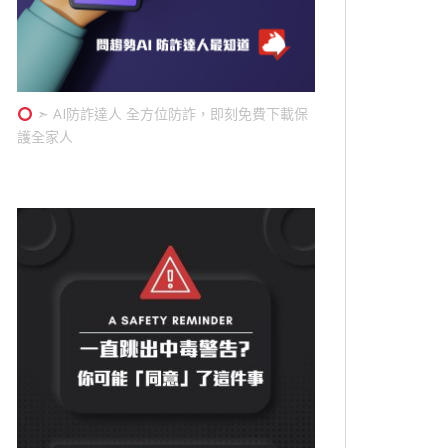
➣ AI防詐達人 全方位防詐，即刻免費下載保
護全家人