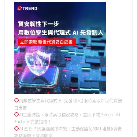
用數位孿生與代理式 AI 先發制人⟫限時索取新世代資安
白皮書
AI工廠防護，限時索取獨家攻略，立即下載 Secure AI
Factory 完整指南！
AI 創新？別讓漏洞拖垮您！主動保護您的
AI 堆疊
⟫資安
攻略限時下載將關閉