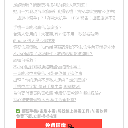
是詐騙嗎？問趨勢科技AI防詐達人就知道！
她用一招發現汽車旅館針孔攝影機！資安專家提醒它也會駭人成
「旅遊小幫手」
?
「存款大扒手」
! FBI
警告：出國旅遊不要做的
手機一直跳出廣告,怎麼辦？
台灣人愛用的十大密碼,有九個不用一秒就被破解!
iPhone 遭入侵六個跡象
懷疑信箱遭駭,「Gmail 密碼改到記不住,信件內容還是外洩？」
不小心回覆了垃圾郵件，我的帳號會被盜嗎？
該如何補救？
不小心點到可疑連結時該做的四件事！
一直跳出中毒警告,可能是你做了這件事
出現＂你的連線不是私人連線＂該怎麼辦?
手機中毒症狀-懷疑手機中毒,即刻檢測!
為何要付費買防毒軟體?免費防毒軟體有哪些風險?
擔心被安裝偷窺木馬,私生活全都露?
懷疑手機/電腦中毒?想找線上掃毒工具?防毒軟體
免費下載,立即掃描檢測