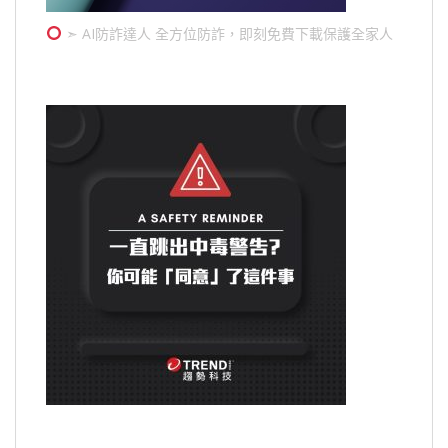
➣ AI防詐達人 全方位防詐，即刻免費下載保護全家人