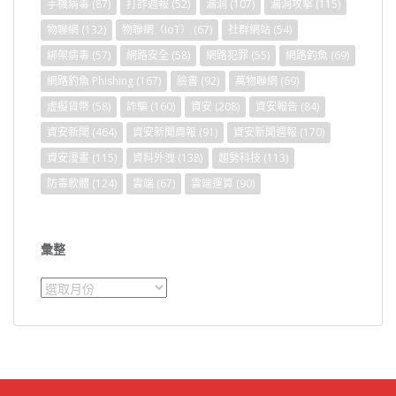
手機病毒
(87)
打詐週報
(52)
漏洞
(107)
漏洞攻擊
(115)
物聯網
(132)
物聯網（IoT）
(67)
社群網站
(54)
綁架病毒
(57)
網路安全
(58)
網路犯罪
(55)
網路釣魚
(69)
網路釣魚 Phishing
(167)
臉書
(92)
萬物聯網
(69)
虛擬貨幣
(58)
詐騙
(160)
資安
(208)
資安報告
(84)
資安新聞
(464)
資安新聞周報
(91)
資安新聞週報
(170)
資安漫畫
(115)
資料外洩
(138)
趨勢科技
(113)
防毒軟體
(124)
雲端
(67)
雲端運算
(90)
彙整
彙
整