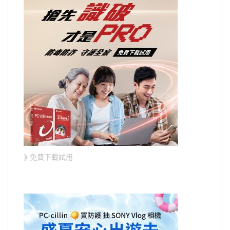
⟫ 免費下載試用