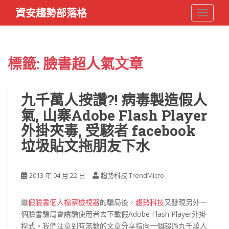
S
資安趨勢部落格
TOGGLE
k
i
p
t
標籤:
臉書超人氣文章
o
m
a
九千萬人按讚?! 病毒製造假人
i
氣, 山寨Adobe Flash Player
n
c
外掛夾毒, 受駭者 facebook
o
垃圾貼文拖朋友下水
n
t
e
2013 年 04 月 22 日
趨勢科技 TrendMicro
n
t
繼
假臉書個人檔案檢視器
的騙局後，
趨勢科技
又發現另外一
個臉書騙局會誘騙使用者去下載假Adobe Flash Player外掛
程式。我們注意到有無數的文章分享指向一個超過九千萬人