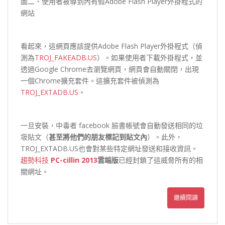
圖二、使用者被導到內有假Adobe Flash Player外掛程式的
網站
看起來，這網頁應該提供Adobe Flash Player外掛程式（偵
測為
TROJ_FAKEADB.US
）。如果使用者下載外掛程式，並
透過Google Chrome去瀏覽網頁，網頁會自動關閉，出現
一個Chrome擴充套件。這擴充套件被偵測為
TROJ_EXTADB.US
。
一旦安裝，中毒者 facebook 臉書帳號會自動發送相同的垃
圾貼文（
甚至將他們的朋友標記到貼文內
）。此外，
TROJ_EXTADB.US也會對某些特定網址發送和接收資訊。
趨勢科技
PC-cillin 2013
雲端版
已經封鎖了這威脅所有的相
關網址。
繼續閱讀