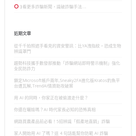
⟫看更多詐騙新聞，識破詐騙手法….
近期文章
從千千拍照遮手看見的資安警訊：比YA洩指紋，恐成生物
辨識罩門
趨勢科技攜手數發部推動「詐騙網站即時警示機制」強化
全民防詐力
鎖定Microsoft帳戶兩年,Sneaky2FA進化版Kratos釣魚平
台遭瓦解,TrendAI情資助攻破案
用 AI 的同時，你家正在被偷渡走什麼？
你還在曬娃嗎？AI 時代家長必知的恐怖真相
網路買農產品前必看！5招辨識「假產地直銷」詐騙
家人開始用 AI 了嗎？這 4 句話能幫你防範 AI 詐騙