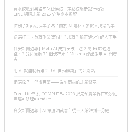
買水餃收到黑貓宅急便連結，差點被騙走銀行帳號——
LINE 網購詐騙 2026 完整劇本拆解
你刪了對話就沒事了嗎？關於 AI 隱私，多數人搞錯的事
遠端打工、兼職副業藏陷阱？求職詐騙正鎖定年輕人下手
資安新聞週報| Meta AI 成資安破口逾 2 萬 IG 帳號遭
盜、2 分鐘癱瘓 73 個儲存庫：Miasma 蠕蟲鎖定 AI 開發
者
用 AI 就能躺著賺？「AI 自動賺錢」簡訊別點！
網購粽子，代價百萬——端午節前的詐騙警示
TrendLife™ 於 COMPUTEX 2026 搶先預覽業界首款家庭
專屬AI助理Kaleida™
資安新聞週報｜AI 讓漏洞武器化從一天縮短到一分鐘