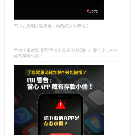
不小心點到詐騙網址 / 釣魚網站怎麼辦？
手機中毒症狀-懷疑手機中毒,即刻檢測!FBI 警告小心APP
藏有存款小偷！