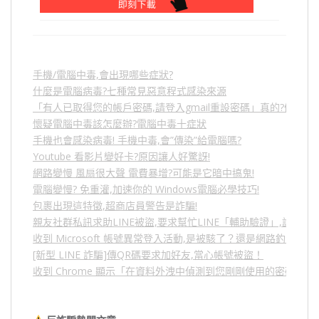
手機/電腦中毒,會出現哪些症狀?
什麼是電腦病毒?七種常見惡意程式感染來源
「有人已取得您的帳戶密碼,請登入gmail重設密碼」真的?假的?
懷疑電腦中毒該怎麼辦?電腦中毒十症狀
手機也會感染病毒! 手機中毒,會”傳染”給電腦嗎?
Youtube 看影片變好卡?原因讓人好驚訝!
網路變慢 風扇很大聲 電費暴增?可能是它暗中搞鬼!
電腦變慢? 免重灌,加速你的 Windows電腦必學技巧!
包裹出現這特徵,超商店員警告是詐騙!
親友社群私訊求助LINE被盜,要求幫忙LINE「輔助驗證」,詐騙
收到 Microsoft 帳號異常登入活動,是被駭了？還是網路釣魚？
[新型 LINE 詐騙]傳QR碼要求加好友,當心帳號被盜！
收到 Chrome 顯示「在資料外洩中偵測到您剛剛使用的密碼」