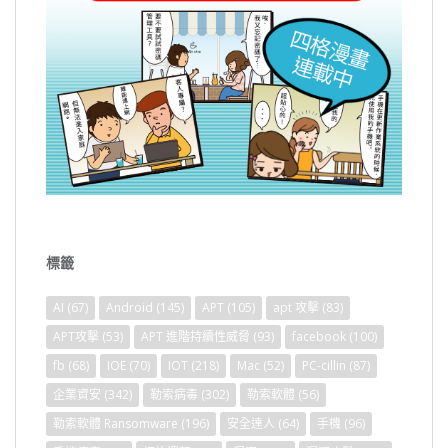
標籤
AI
(67)
Android
(145)
APT
(105)
apt 攻擊
(83)
APT攻擊
(53)
APT 進階持續性威脅
(93)
facebook
(100)
fb
(68)
IOE
(70)
IOT
(218)
Mac
(52)
PC-cillin
(87)
企業資安
(342)
勒索病毒
(302)
勒索軟體
(56)
勒索軟體 Ransomware
(196)
安全達人
(64)
手機
(96)