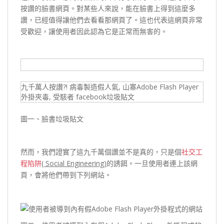
按讚的臉書網頁。對某些人來說，能在臉書上得到這麼多
讚，已經值得讓他們去看看那網頁了。這也代表這網頁非常
受歡迎，讓使用者因此認為它是正常而無害的。
九千萬人按讚?! 病毒製造假人氣, 山寨Adobe Flash Player
外掛夾毒, 受駭者 facebook垃圾貼文
圖一、臉書垃圾貼文
然而，我們證實了這九千萬個讚並不是真的，只是個
社交工
程陷阱
( Social Engineering)
的誘餌。一旦使用者連上該網
頁，會將他們帶到下列網站。