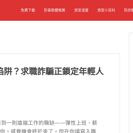
免費下載
防毒軟體推薦
資安漫畫
資安小百科
防詐
陷阱？求職詐騙正鎖定年輕人
 時，看到一則遠端工作的職缺——彈性上班、薪
你。感覺機會終於來了。但在你填寫入職