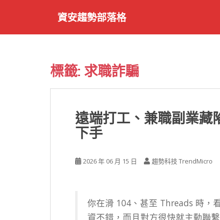
S
資安趨勢部落格
k
i
p
t
o
標籤:
求職詐騙
m
a
i
n
遠端打工、兼職副業藏
c
下手
o
n
t
2026 年 06 月 15 日
趨勢科技 TrendMicro
e
n
t
你在滑 104、甚至 Threads
資不錯，而且對方很快就主動聯繫