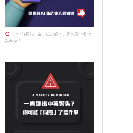
➣ AI防詐達人 全方位防詐，即刻免費下載保
護全家人