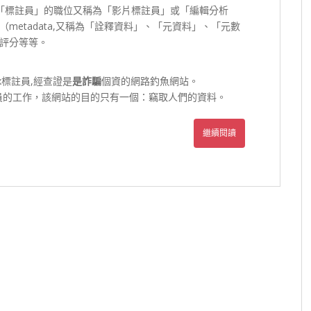
 有個「標註員」的職位又稱為「影片標註員」或「編輯分析
etadata,又稱為「詮釋資料」、「元資料」、「元數
評分等等。
flix標註員,經查證是
是詐騙
個資的網路釣魚網站。
flix標記員的工作，該網站的目的只有一個：竊取人們的資料。
繼續閱讀