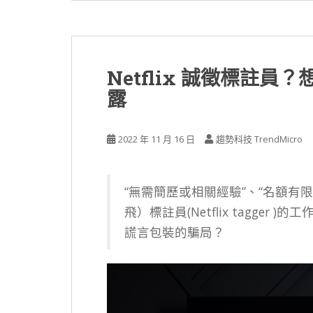
Netflix 誠徵標註
露
2022 年 11 月 16 日
趨勢科技 TrendMicro
“無需簡歷或相關經驗”、“名額有限”
飛）標註員(Netflix tagge
謊言包裝的騙局？