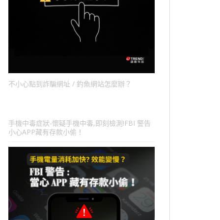
不小心點到詐騙網址 / 釣魚網站怎麼辦？
手機中毒症狀-懷疑手機中毒,即刻檢測!FBI 警告
小心APP藏有存款小偷！