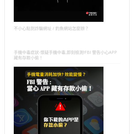
不小心點到詐騙網址 / 釣魚網站怎麼辦？
手機中毒症狀-懷疑手機中毒,即刻檢測!FBI 警告小心APP
藏有存款小偷！