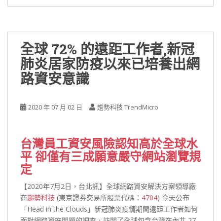
全球 72% 的遠距工作者,新冠
肺炎居家防疫以來已培養出網
路資安意識
2020 年 07 月 02 日
趨勢科技 TrendMicro
台灣員工資安風險認知高於全球水
平 卻僅有三成願意嚴守網站瀏覽規
定
【2020年7月2日，台北訊】全球網路資安解決方案領導廠
商
趨勢科技
(東京證券交易所股票代碼：
4704
) 今天公布
「Head in the Clouds」新冠肺炎疫情期間遠距工作者如何
面對網路資安問題的調查，訪問了全球包含台灣在內共 27