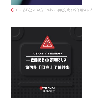
➣ AI防詐達人 全方位防詐，即刻免費下載保護全家人