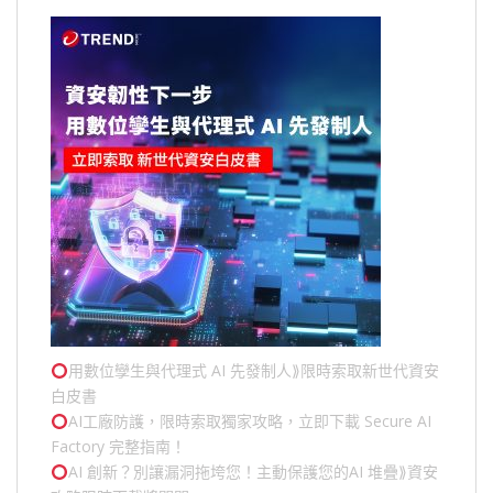
用數位孿生與代理式 AI 先發制人⟫限時索取新世代資安
白皮書
AI工廠防護，限時索取獨家攻略，立即下載 Secure AI
Factory 完整指南！
AI 創新？別讓漏洞拖垮您！主動保護您的
AI 堆疊
⟫資安