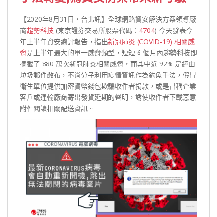
【2020年8月31日，台北訊】全球網路資安解決方案領導廠
商
趨勢科技
(東京證券交易所股票代碼：
4704
) 今天發表今
年上半年資安總評報告，指出
新冠肺炎 (COVID-19) 相關威
脅
是上半年最大的單一威脅類型，短短 6 個月內趨勢科技即
攔截了 880 萬次新冠肺炎相關威脅，而其中近 92% 是經由
垃圾郵件散布，不肖分子利用疫情資訊作為釣魚手法，假冒
衛生單位提供加密貨幣錢包欺騙收件者捐款，或是冒稱企業
客戶或運輸廠商寄出發貨延期的聲明，誘使收件者下載惡意
附件閱讀相關配送資訊。