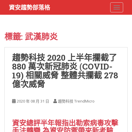
S
資安趨勢部落格
TOGGLE
k
i
p
t
標籤:
武漢肺炎
o
m
a
趨勢科技 2020 上半年攔截了
i
880 萬次新冠肺炎 (COVID-
n
c
19) 相關威脅 整體共攔截 278
o
億次威脅
n
t
e
2020 年 08 月 31 日
趨勢科技 TrendMicro
n
t
資安總評半年報指出勒索病毒攻擊
手法轉變,為資安防禦帶來新考驗