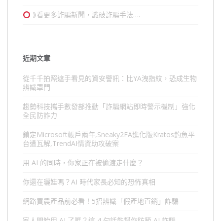
⟫看更多詐騙新聞，識破詐騙手法….
近期文章
從千千拍照遮手看見的資安警訊：比YA洩指紋，恐成生物
辨識罩門
趨勢科技攜手數發部推動「詐騙網站即時警示機制」強化
全民防詐力
鎖定Microsoft帳戶兩年,Sneaky2FA進化版Kratos釣魚平
台遭瓦解,TrendAI情資助攻破案
用 AI 的同時，你家正在被偷渡走什麼？
你還在曬娃嗎？AI 時代家長必知的恐怖真相
網路買農產品前必看！5招辨識「假產地直銷」詐騙
家人開始用 AI 了嗎？這 4 句話能幫你防範 AI 詐騙