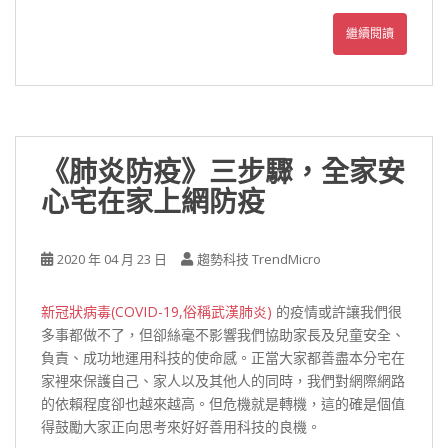
繼續閱讀
《肺炎防疫》三步驟，全家安
心宅在家上網防疫
2020 年 04 月 23 日
趨勢科技 TrendMicro
新冠狀病毒(COVID-19,俗稱武漢肺炎)
的疫情或許讓我們很
多事都做不了，但卻絲毫不影響我們協助家長及兒童安全、
負責、成功地運用科技的使命感。正當大家都善盡本分宅在
家裡來保護自己、家人以及其他人的同時，我們對網際網路
的依賴程度卻也越來越高。但危機就是轉機，這的確是個值
得鼓勵大家正向思考來好好善用科技的良機。