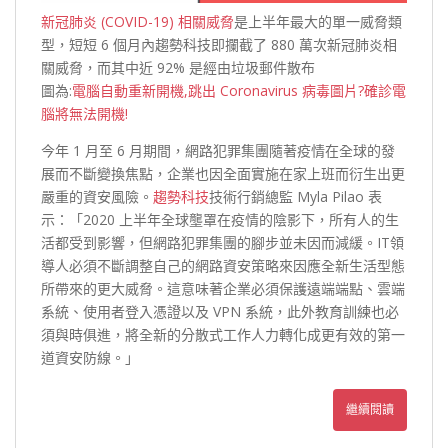
新冠肺炎 (COVID-19) 相關威脅
是上半年最大的單一威脅類
型，短短 6 個月內趨勢科技即攔截了 880 萬次新冠肺炎相
關威脅，而其中近 92% 是經由垃圾郵件散布
圖為:
電腦自動重新開機,跳出 Coronavirus 病毒圖片?確診電
腦將無法開機!
今年 1 月至 6 月期間，網路犯罪集團隨著疫情在全球的發
展而不斷變換焦點，企業也因全面實施在家上班而衍生出更
嚴重的資安風險。
趨勢科技
技術行銷總監 Myla Pilao 表
示：「2020 上半年全球壟罩在疫情的陰影下，所有人的生
活都受到影響，但網路犯罪集團的腳步並未因而減緩。IT領
導人必須不斷調整自己的網路資安策略來因應全新生活型態
所帶來的更大威脅。這意味著企業必須保護遠端端點、雲端
系統、使用者登入憑證以及 VPN 系統，此外教育訓練也必
須與時俱進，將全新的分散式工作人力轉化成更有效的第一
道資安防線。」
繼續閱讀