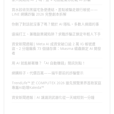
買水餃收到黑貓宅急便連結，差點被騙走銀行帳號——
LINE 網購詐騙 2026 完整劇本拆解
你刪了對話就沒事了嗎？關於 AI 隱私，多數人搞錯的事
遠端打工、兼職副業藏陷阱？求職詐騙正鎖定年輕人下手
資安新聞週報| Meta AI 成資安破口逾 2 萬 IG 帳號遭
盜、2 分鐘癱瘓 73 個儲存庫：Miasma 蠕蟲鎖定 AI 開發
者
用 AI 就能躺著賺？「AI 自動賺錢」簡訊別點！
網購粽子，代價百萬——端午節前的詐騙警示
TrendLife™ 於 COMPUTEX 2026 搶先預覽業界首款家庭
專屬AI助理Kaleida™
資安新聞週報｜AI 讓漏洞武器化從一天縮短到一分鐘