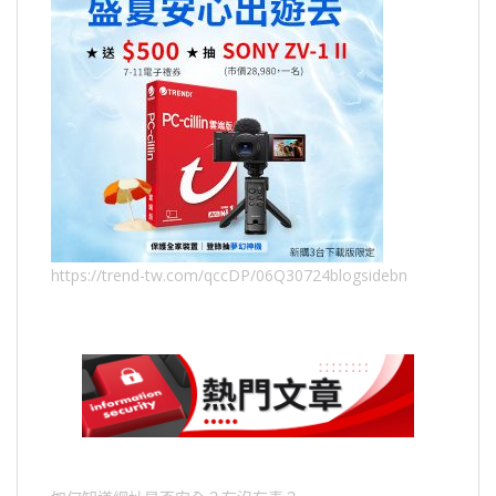
https://trend-tw.com/qccDP/06Q30724blogsidebn