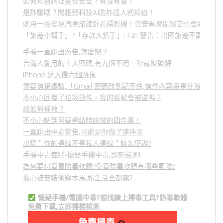
如何知道網址是否安全？有沒有毒？
是詐騙嗎？問趨勢科技AI防詐達人就知道！
她用一招發現汽車旅館針孔攝影機！資安專家提醒它也會駭人成
「旅遊小幫手」
?
「存款大扒手」
! FBI
警告：出國旅遊不要做的
手機一直跳出廣告,怎麼辦？
台灣人愛用的十大密碼,有九個不用一秒就被破解!
iPhone 遭入侵六個跡象
懷疑信箱遭駭,「Gmail 密碼改到記不住,信件內容還是外洩？」
不小心回覆了垃圾郵件，我的帳號會被盜嗎？
該如何補救？
不小心點到可疑連結時該做的四件事！
一直跳出中毒警告,可能是你做了這件事
出現＂你的連線不是私人連線＂該怎麼辦?
手機中毒症狀-懷疑手機中毒,即刻檢測!
為何要付費買防毒軟體?免費防毒軟體有哪些風險?
擔心被安裝偷窺木馬,私生活全都露?
懷疑手機/電腦中毒?想找線上掃毒工具?防毒軟體
免費下載,立即掃描檢測