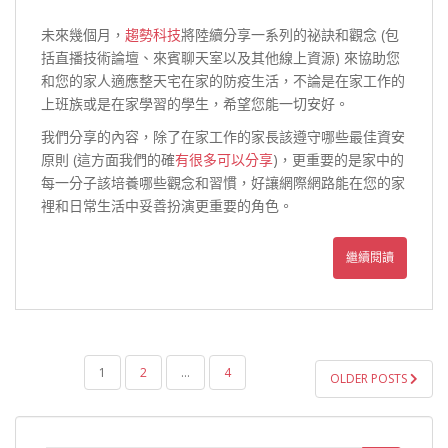
未來幾個月，
趨勢科技
將陸續分享一系列的祕訣和觀念 (包
括直播技術論壇、來賓聊天室以及其他線上資源) 來協助您
和您的家人適應整天宅在家的防疫生活，不論是在家工作的
上班族或是在家學習的學生，希望您能一切安好。
我們分享的內容，除了在家工作的家長該遵守哪些最佳資安
原則 (這方面我們的確
有很多可以分享
)，更重要的是家中的
每一分子該培養哪些觀念和習慣，好讓網際網路能在您的家
裡和日常生活中妥善扮演更重要的角色。
繼續閱讀
文
1
2
...
4
OLDER POSTS
章
導