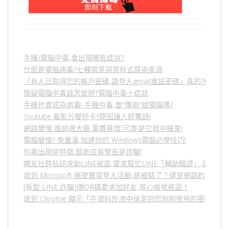
手機/電腦中毒,會出現哪些症狀?
什麼是電腦病毒?七種常見惡意程式感染來源
「有人已取得您的帳戶密碼,請登入gmail重設密碼」真的?假的?
懷疑電腦中毒該怎麼辦?電腦中毒十症狀
手機也會感染病毒! 手機中毒,會”傳染”給電腦嗎?
Youtube 看影片變好卡?原因讓人好驚訝!
網路變慢 風扇很大聲 電費暴增?可能是它暗中搞鬼!
電腦變慢? 免重灌,加速你的 Windows電腦必學技巧!
包裹出現這特徵,超商店員警告是詐騙!
親友社群私訊求助LINE被盜,要求幫忙LINE「輔助驗證」,詐騙
收到 Microsoft 帳號異常登入活動,是被駭了？還是網路釣魚？
[新型 LINE 詐騙]傳QR碼要求加好友,當心帳號被盜！
收到 Chrome 顯示「在資料外洩中偵測到您剛剛使用的密碼」