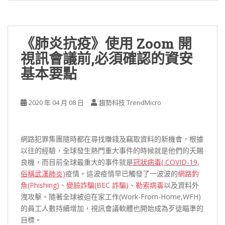
《肺炎抗疫》使用 Zoom 開
視訊會議前,必須確認的資安
基本要點
2020 年 04 月 08 日
趨勢科技 TrendMicro
網路犯罪集團隨時都在尋找賺錢及竊取資料的新機會，根據
以往的經驗，全球發生熱門重大事件的時候就是他們的天賜
良機，而目前全球最重大的事件就是
冠狀病毒( COVID-19,
俗稱武漢肺炎)
疫情。這波疫情早已觸發了一波波的
網路釣
魚(Phishing)
、
變臉詐騙(BEC 詐騙)
、
勒索病毒
以及資料外
洩攻擊。隨著全球被迫在家工作(Work-From-Home,WFH)
的員工人數持續增加，視訊會議軟體也開始成為歹徒瞄準的
目標。