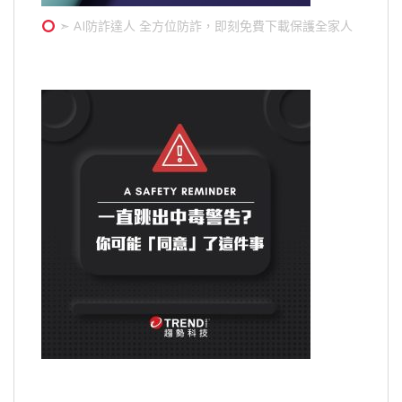
➣ AI防詐達人 全方位防詐，即刻免費下載保護全家人