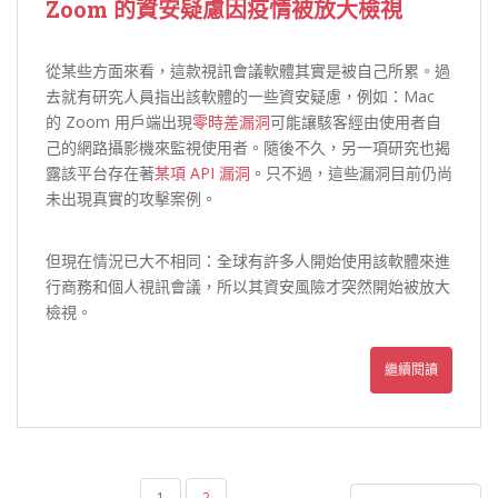
Zoom 的資安疑慮因疫情被放大檢視
從某些方面來看，這款視訊會議軟體其實是被自己所累。過
去就有研究人員指出該軟體的一些資安疑慮，例如：Mac
的 Zoom 用戶端出現
零時差漏洞
可能讓駭客經由使用者自
己的網路攝影機來監視使用者。隨後不久，另一項研究也揭
露該平台存在著
某項 API 漏洞
。只不過，這些漏洞目前仍尚
未出現真實的攻擊案例。
但現在情況已大不相同：全球有許多人開始使用該軟體來進
行商務和個人視訊會議，所以其資安風險才突然開始被放大
檢視。
繼續閱讀
文
1
2