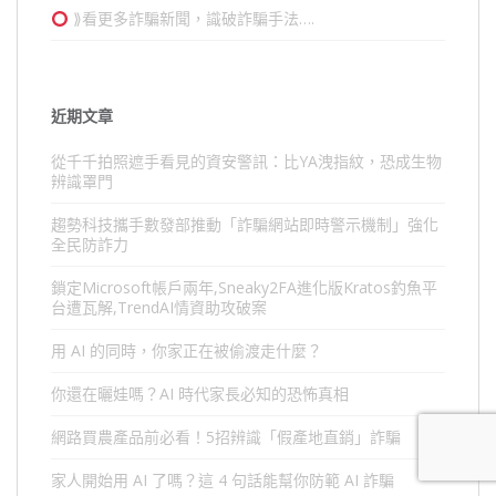
⟫看更多詐騙新聞，識破詐騙手法….
近期文章
從千千拍照遮手看見的資安警訊：比YA洩指紋，恐成生物
辨識罩門
趨勢科技攜手數發部推動「詐騙網站即時警示機制」強化
全民防詐力
鎖定Microsoft帳戶兩年,Sneaky2FA進化版Kratos釣魚平
台遭瓦解,TrendAI情資助攻破案
用 AI 的同時，你家正在被偷渡走什麼？
你還在曬娃嗎？AI 時代家長必知的恐怖真相
網路買農產品前必看！5招辨識「假產地直銷」詐騙
家人開始用 AI 了嗎？這 4 句話能幫你防範 AI 詐騙