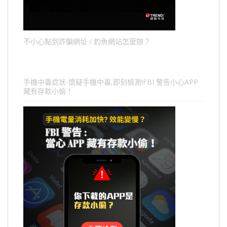
不小心點到詐騙網址 / 釣魚網站怎麼辦？
手機中毒症狀-懷疑手機中毒,即刻檢測!FBI 警告小心APP
藏有存款小偷！