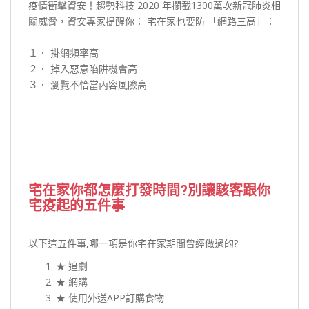
疫情衝擊資安！趨勢科技 2020 年攔截1300萬次新冠肺炎相
關威脅，資安專家提醒你： 宅在家也要防 「網路三高」：
１． 掛網頻率高
２． 掉入惡意陷阱機會高
３． 瀏覽不恰當內容風險高
宅在家你都怎麼打發時間?別讓駭客跟你
宅疫起的五件事
以下這五件事,哪一項是你宅在家期間曾經做過的?
★ 追劇
★ 網購
★ 使用外送APP訂購食物