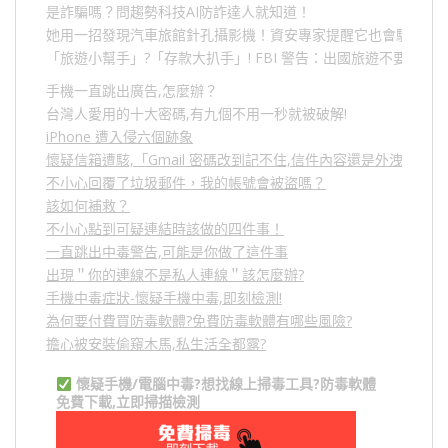
是詐騙嗎？問趨勢科技AI防詐達人就知道！
她用一招發現汽車旅館針孔攝影機！資安專家提醒它也會駭人成
「旅遊小幫手」
?
「存款大扒手」
! FBI
警告：出國旅遊不要做的
手機一直跳出廣告,怎麼辦？
台灣人愛用的十大密碼,有九個不用一秒就被破解!
iPhone 遭入侵六個跡象
懷疑信箱遭駭,「Gmail 密碼改到記不住,信件內容還是外洩？」
不小心回覆了垃圾郵件，我的帳號會被盜嗎？
該如何補救？
不小心點到可疑連結時該做的四件事！
一直跳出中毒警告,可能是你做了這件事
出現＂你的連線不是私人連線＂該怎麼辦?
手機中毒症狀-懷疑手機中毒,即刻檢測!
為何要付費買防毒軟體?免費防毒軟體有哪些風險?
擔心被安裝偷窺木馬,私生活全都露?
懷疑手機/電腦中毒?想找線上掃毒工具?防毒軟體
免費下載,立即掃描檢測