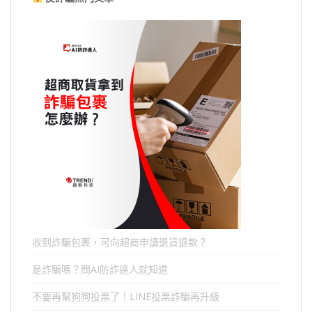
收到詐騙包裹，可向超商申請退貨退款？
是詐騙嗎？問AI防詐達人就知道
不要再幫狗狗投票了！LINE投票詐騙再升級