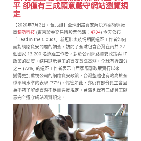
平 卻僅有三成願意嚴守網站瀏覽規
定
【2020年7月2日，台北訊】全球網路資安解決方案領導廠
商
趨勢科技
(東京證券交易所股票代碼：
4704
) 今天公布
「Head in the Clouds」新冠肺炎疫情期間遠距工作者如何
面對網路資安問題的調查，訪問了全球包含台灣在內共 27
個國家 13,200 名遠距工作者，對於公司網路資安政策與 IT
政策的態度，結果顯示員工的資安意識高漲，全球有近四分
之三 (72%) 的遠距工作者表示自居家隔離政策實行以來，
變得更加重視公司的網路資安政策，台灣整體也有略高於全
球平均水準的表現 (77%)。儘管如此，亦仍有部分員工會因
為不夠了解或資源不足而違反規定，台灣也僅有三成員工願
意完全遵守網站瀏覽規定。