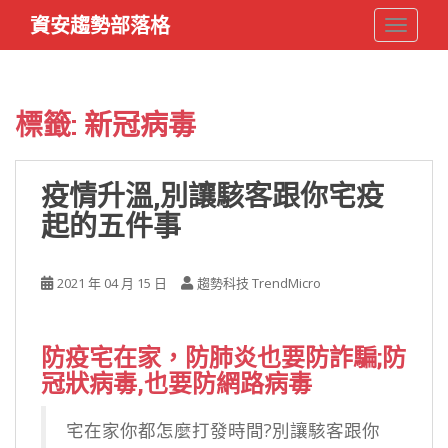
S
資安趨勢部落格
TOGGLE
k
i
p
t
標籤:
新冠病毒
o
m
a
疫情升溫,別讓駭客跟你宅疫
i
起的五件事
n
c
o
2021 年 04 月 15 日
趨勢科技 TrendMicro
n
t
e
防疫宅在家，
防肺炎也要防詐騙;
防
n
冠狀病毒,也要防網路病毒
t
宅在家你都怎麼打發時間?別讓駭客跟你