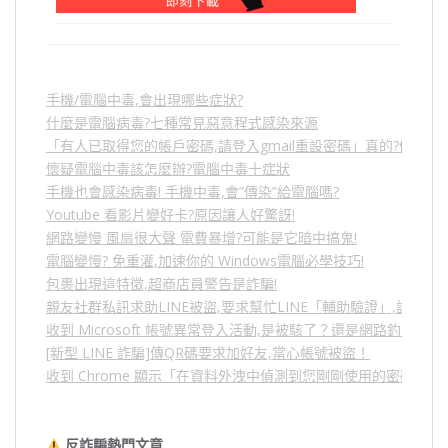
手機/電腦中毒,會出現哪些症狀?
什麼是電腦病毒?七種常見惡意程式感染來源
「有人已取得您的帳戶密碼,請登入gmail重設密碼」真的?假的?
懷疑電腦中毒該怎麼辦?電腦中毒十症狀
手機也會感染病毒! 手機中毒,會”傳染”給電腦嗎?
Youtube 看影片變好卡?原因讓人好驚訝!
網路變慢 風扇很大聲 電費暴增?可能是它暗中搞鬼!
電腦變慢? 免重灌,加速你的 Windows電腦必學技巧!
包裹出現這特徵,超商店員警告是詐騙!
親友社群私訊求助LINE被盜,要求幫忙LINE「輔助驗證」,詐騙
收到 Microsoft 帳號異常登入活動,是被駭了？還是網路釣魚？
[新型 LINE 詐騙]傳QR碼要求加好友,當心帳號被盜！
收到 Chrome 顯示「在資料外洩中偵測到您剛剛使用的密碼」
反詐騙熱門文章