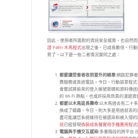
因此，使用者所面對的資訊安全威脅，也自然而
證 Palm 木馬程式
出現之後，已成長數倍。行動
脅了。以下是一些二者情況雷同之處：
都愛讓受害者收到意外的帳單
:網路犯罪
費服務或長途電話。今日，行動惡意程式
會嘗試將偷來的登入帳號密碼和資料傳送
的 Wi-Fi 熱點，也或許採用昂貴的漫遊
都愛以木馬延長壽命
:以木馬過去有二十
換成了蠕蟲，今日，則大多是用過就丟的
盡可能讓您系統維持在被感染和被入侵的
技
已經發現
偽裝成各種實用手機應用程式
電腦與手機交互感染:
多重階段的跨平台 