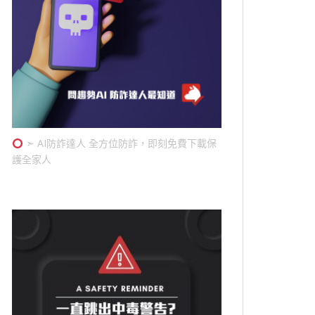
➣ AI防詐達人 全方位防詐，即刻免費下載保
護全家人