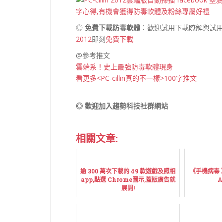
◎
免費下載防毒軟體
：歡迎試用下載瞭解與試
2012
即刻
免費下載
@參考推文
雲端系！史上最強防毒軟體現身
看更多<PC-cillin真的不一樣>100字推文
◎ 歡迎加入趨勢科技社群網站
相關文章:
逾 300 萬次下載的 49 款遊戲及照相
《手機病毒
app,點選 Chrome圖示,蓋版廣告就
A
展開!