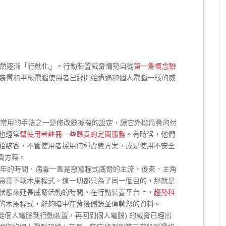
然逐漸「行動化」。行動裝置威脅情勢自從
第一隻概念驗
裝置和平板電腦使用者已經開始遭遇和個人電腦一樣的威
者常用的手法之一是修改數據機的設定，讓它外撥昂貴的付
也經常
幫使用者註冊一些昂貴的定閱服務
。有時候，他們
給駭客，不管使用者採用何種資費方案，或是使用不安全
資費方案。
多年的時間，病毒一直是惡意程式威脅的主流，後來，主角
惡意下載木馬程式。這一切都只為了同一個目的，那就是
狀態來延長威脅活動的時間。在行動裝置平台上，
趨勢科
的木馬程式，能夠暗中在背後側錄並傳輸您的資料。
(從個人電腦到行動裝置，再回到個人電腦) 的威脅已經出