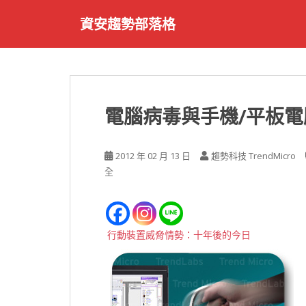
S
資安趨勢部落格
k
i
p
t
o
m
電腦病毒與手機/平板
a
i
n
2012 年 02 月 13 日
趨勢科技 TrendMicro
c
全
o
n
t
e
行動裝置威脅情勢：十年後的今日
n
t