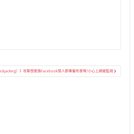
ickjacking）》攻擊想更換Facebook情人節專屬布景嗎?小心上網被監視