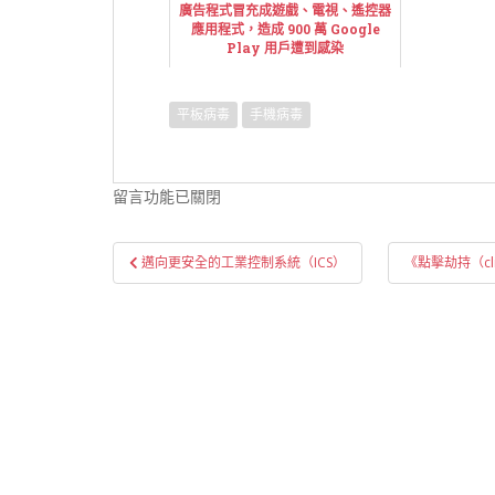
廣告程式冒充成遊戲、電視、遙控器
應用程式，造成 900 萬 Google
Play 用戶遭到感染
平板病毒
手機病毒
留言功能已關閉
文
邁向更安全的工業控制系統（ICS）
《點擊劫持（cl
章
導
覽