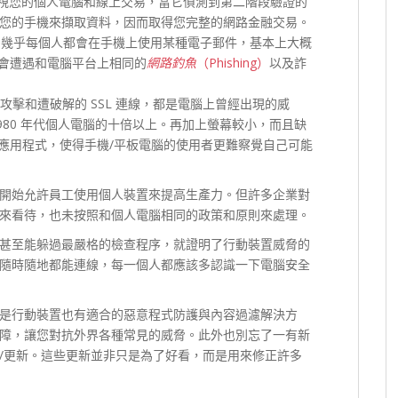
視您的個人電腦和線上交易，當它偵測到第二階段驗證的
連結到您的手機來擷取資料，因而取得您完整的網路金融交易。
，幾乎每個人都會在手機上使用某種電子郵件，基本上大概
會遭遇和電腦平台上相同的
網路釣魚
（Phishing）
以及詐
攻擊和遭破解的 SSL 連線，都是電腦上曾經出現的威
980 年代個人電腦的十倍以上。再加上螢幕較小，而且缺
應用程式，使得手機/平板電腦的使用者更難察覺自己可能
開始允許員工使用個人裝置來提高生產力。但許多企業對
來看待，也未按照和個人電腦相同的政策和原則來處理。
甚至能躲過最嚴格的檢查程序，就證明了行動裝置威脅的
隨時隨地都能連線，每一個人都應該多認識一下電腦安全
是行動裝置也有適合的惡意程式防護與內容過濾解決方
障，讓您對抗外界各種常見的威脅。此外也別忘了一有新
/更新。這些更新並非只是為了好看，而是用來修正許多