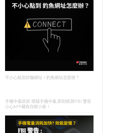
不小心點到詐騙網址 / 釣魚網站怎麼辦？
手機中毒症狀-懷疑手機中毒,即刻檢測!FBI 警告
小心APP藏有存款小偷！