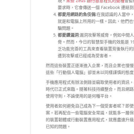
現。
某些 ZeuS 銀行惡意程式的變種
會監
要求時，它會傳送一個 Facebook 
都愛用網路釣魚伎倆:
在我認識的人當中
就是和電腦上所用的一樣。因此，他們也
騙問題。
都愛鑽漏洞
:漏洞攻擊等威脅，例如中間人
脅。然而，今日的智慧型手機的效能是 1
乏功能完善的工具來查看裝置背後執行的
遭到攻擊或已經成為受害者。
然而這些裝置正逐漸進入企業，而且企業也慢慢
這些「行動個人電腦」卻並未以同樣謹慎的態度
手機應用程式有辦法側錄並竊取使用者的資訊，
時代已正式來臨。隨著科技持續整合，而且網路
使用守則，不論使用的是何種平台。
使用者如何避免自己成為下一個受害者呢？即使
案。若再配合一些電腦安全常識，就能多一層保
的裝置韌體或行動裝置應用程式，就應盡速升級
已知的問題。