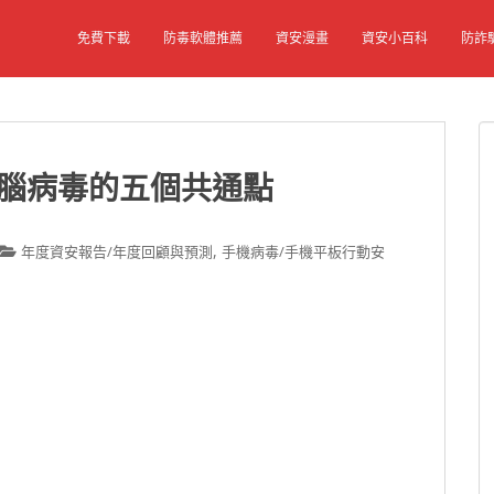
免費下載
防毒軟體推薦
資安漫畫
資安小百科
防詐
電腦病毒的五個共通點
,
年度資安報告/年度回顧與預測
手機病毒/手機平板行動安