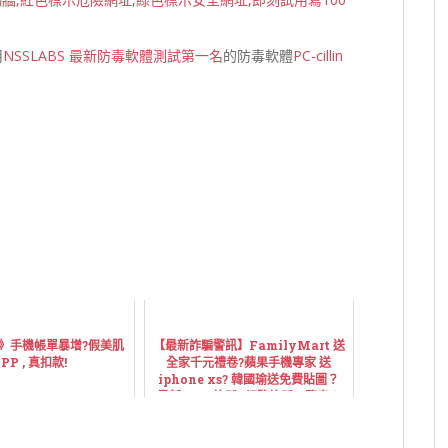
用
NSSLABS 最新防毒軟體測試第一名
的防毒軟體
PC-cillin
 》手機帳單暴增?假美肌
【最新詐騙警訊】FamilyMart 送
PP , 真扣款!
全家千元禮卷?蘋果手機專家 送
iphone xs? 韓國瑜送免費貼圖？
(最新LINE詐騙 /網路詐騙一覽表！)