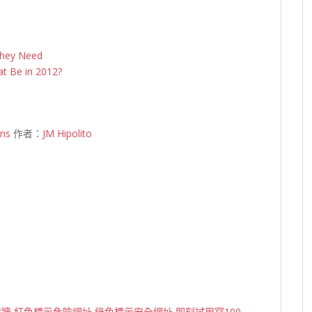
They Need
at Be in 2012?
ons
作者：
JM Hipolito