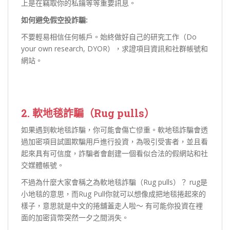
上是在竊取你的私鑰等等重要訊息。
如何避免假空投詐騙:
不要輕易相信任何帳戶。始終做好自己的研究工作（Do
your own research, DYOR），求證項目資訊和社群帳號和
網站。
2. 軟地毯
詐騙（Rug pulls）
如果遇到軟地毯詐騙，你可能會傷亡慘重。軟地毯詐騙會透
過加密項目試圖欺騙用戶進行投資，為吸引受害者，並且看
起來具有可信度，詐騙者會創建一個看似合法的假網站和社
交媒體帳號。
不過為什麼大家會稱之為軟地毯詐騙（Rug pulls）？ rug是
小地毯的意思，而Rug Pull你就可以想像成把地毯捲起來的
樣子，意思就是中文的捲舖蓋走人啦～ 有可能你投資在裡
面的加密貨幣突然一夕之間消失。