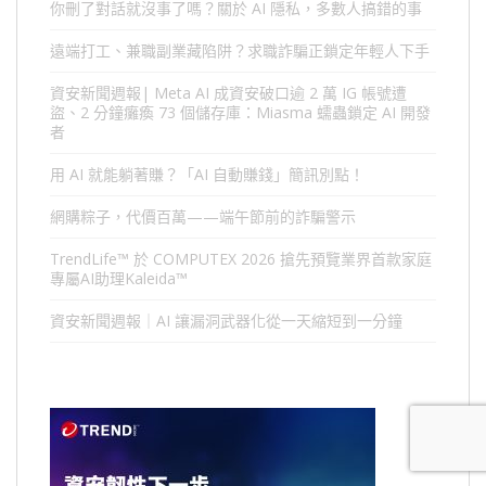
你刪了對話就沒事了嗎？關於 AI 隱私，多數人搞錯的事
遠端打工、兼職副業藏陷阱？求職詐騙正鎖定年輕人下手
資安新聞週報| Meta AI 成資安破口逾 2 萬 IG 帳號遭
盜、2 分鐘癱瘓 73 個儲存庫：Miasma 蠕蟲鎖定 AI 開發
者
用 AI 就能躺著賺？「AI 自動賺錢」簡訊別點！
網購粽子，代價百萬——端午節前的詐騙警示
TrendLife™ 於 COMPUTEX 2026 搶先預覽業界首款家庭
專屬AI助理Kaleida™
資安新聞週報｜AI 讓漏洞武器化從一天縮短到一分鐘