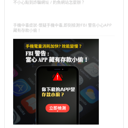
不小心點到詐騙網址 / 釣魚網站怎麼辦？
手機中毒症狀-懷疑手機中毒,即刻檢測!FBI 警告小心APP
藏有存款小偷！