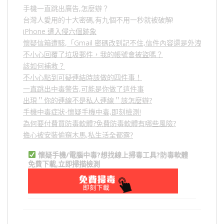
手機一直跳出廣告,怎麼辦？
台灣人愛用的十大密碼,有九個不用一秒就被破解!
iPhone 遭入侵六個跡象
懷疑信箱遭駭,「Gmail 密碼改到記不住,信件內容還是外洩？」
不小心回覆了垃圾郵件，我的帳號會被盜嗎？
該如何補救？
不小心點到可疑連結時該做的四件事！
一直跳出中毒警告,可能是你做了這件事
出現＂你的連線不是私人連線＂該怎麼辦?
手機中毒症狀-懷疑手機中毒,即刻檢測!
為何要付費買防毒軟體?免費防毒軟體有哪些風險?
擔心被安裝偷窺木馬,私生活全都露?
懷疑手機/電腦中毒?想找線上掃毒工具?防毒軟體
免費下載,立即掃描檢測