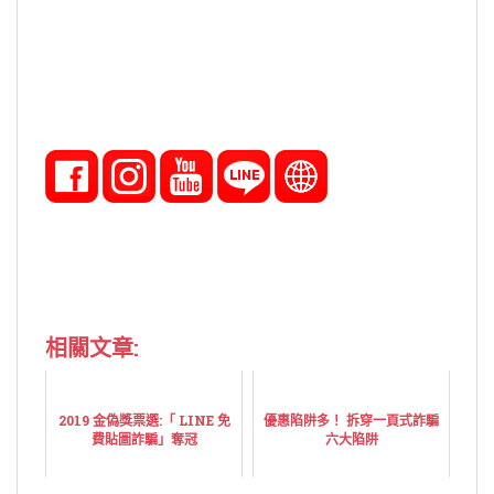
相關文章:
2019 金偽獎票選:「 LINE 免
優惠陷阱多！ 拆穿一頁式詐騙
費貼圖詐騙」奪冠
六大陷阱