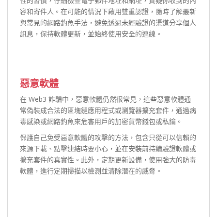
性的習慣，仔細檢查電子郵件地址和網址，質疑你收到的內
容和寄件人。在可能的情況下啟用雙重認證，隨時了解最新
與常見的網路釣魚手法，避免透過未經驗證的渠道分享個人
訊息，保持軟體更新，並始終使用安全的連線。
惡意軟體
在 Web3 詐騙中，惡意軟體仍然很常見，這些惡意軟體通
常偽裝成合法的區塊鏈應用程式或瀏覽器擴充套件，通過病
毒感染或網路釣魚來危害用戶的加密貨幣錢包或私鑰。
保護自己免受惡意軟體的攻擊的方法，包含只從可以信賴的
來源下載、點擊連結時要小心，並在安裝前持續驗證軟體或
擴充套件的真實性。此外，定期更新設備，使用強大的防毒
軟體，進行定期掃描以檢測並清除潛在的威脅。