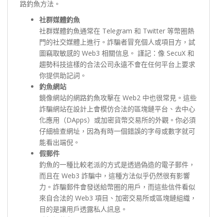
路釣魚方法。
社群媒體釣魚
社群媒體釣魚通常在 Telegram 和 Twitter 等幣圈熱
門的社交媒體上進行。詐騙者冒充個人或項目方，試
圖竊取敏感的 Web3 相關信息。 謹記：像 SecuX 和
趨勢科技這樣的合法公司永遠不會在任何平台上要求
你提供助記詞。
釣魚網站
鏡像網站的網路釣魚攻擊在 Web2 中也很常見。這些
詐騙網站在設計上會模仿合法的區塊鏈平台、去中心
化應用（DApps）或加密貨幣交易所的外觀。你必須
仔細檢查網址，因為有時一個錯誤的字母或數字就可
能看出端倪。
假郵件
釣魚的一種比較老派的方式是透過偽造的電子郵件，
而且在 Web3 詐騙中，這種方法似乎仍然很有影響
力。詐騙郵件會發送給幣圈的用戶，而這些信件看似
來自合法的 Web3 項目、加密交易所或區塊鏈組織，
目的是讓用戶透露私人訊息。