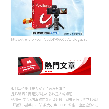
https://trend-tw.com/qccDP/06Q30724blogsidebn
如何知道網址是否安全？有沒有毒？
是詐騙嗎？問趨勢科技AI防詐達人就知道！
她用一招發現汽車旅館針孔攝影機！資安專家提醒它也會駭人成
「旅遊小幫手」
?
「存款大扒手」
! FBI
警告：出國旅遊不要做的