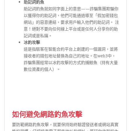
助記詞釣魚
助記詞釣魚就如同字面上的意思——詐騙集團欺騙你
以獲得你的助記詞，他們可能通過導至「假加密錢包
網站」的惡意連結，要求用戶輸入他們的助記詞。 注
意！絕對不要向任何線上平台或是任何人分享你的助
記詞或是私鑰。
冰釣攻擊
這是指駭客在智能合約平台上創建的一個漏洞，並將
接收者的錢包地址替換為自己的地址。在web3中，
詐騙集團經常以冰釣攻擊的方式釣捕鯨魚（持有大量
數位資產的個人）。
如何避免網路釣魚攻擊
要防範網路釣魚攻擊，就要保持始終驗證發送者或網站真實