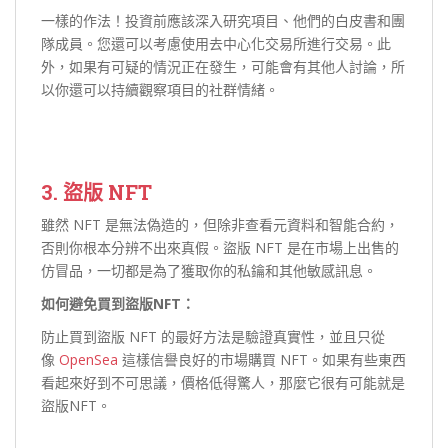
一樣的作法！投資前應該深入研究項目、他們的白皮書和團
隊成員。您還可以考慮使用去中心化交易所進行交易。此
外，如果有可疑的情況正在發生，可能會有其他人討論，所
以你還可以持續觀察項目的社群情緒。
3. 盜版
NFT
雖然 NFT 是無法偽造的，但除非查看元資料和智能合約，
否則你根本分辨不出來真假。盜版 NFT 是在市場上出售的
仿冒品，一切都是為了獲取你的私鑰和其他敏感訊息。
如何避免買到盜版NFT：
防止買到盜版 NFT 的最好方法是驗證真實性，並且只從
像
OpenSea
這樣信譽良好的市場購買 NFT。如果有些東西
看起來好到不可思議，價格低得驚人，那麼它很有可能就是
盜版NFT。