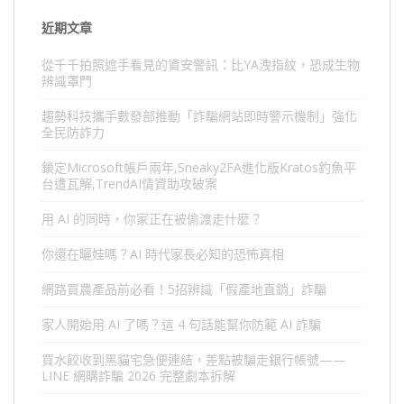
近期文章
從千千拍照遮手看見的資安警訊：比YA洩指紋，恐成生物
辨識罩門
趨勢科技攜手數發部推動「詐騙網站即時警示機制」強化
全民防詐力
鎖定Microsoft帳戶兩年,Sneaky2FA進化版Kratos釣魚平
台遭瓦解,TrendAI情資助攻破案
用 AI 的同時，你家正在被偷渡走什麼？
你還在曬娃嗎？AI 時代家長必知的恐怖真相
網路買農產品前必看！5招辨識「假產地直銷」詐騙
家人開始用 AI 了嗎？這 4 句話能幫你防範 AI 詐騙
買水餃收到黑貓宅急便連結，差點被騙走銀行帳號——
LINE 網購詐騙 2026 完整劇本拆解