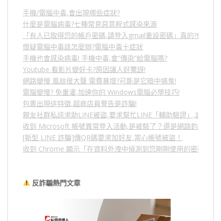
手機/電腦中毒,會出現哪些症狀?
什麼是電腦病毒?七種常見惡意程式感染來源
「有人已取得您的帳戶密碼,請登入gmail重設密碼」真的?假的?
懷疑電腦中毒該怎麼辦?電腦中毒十症狀
手機也會感染病毒! 手機中毒,會”傳染”給電腦嗎?
Youtube 看影片變好卡?原因讓人好驚訝!
網路變慢 風扇很大聲 電費暴增?可能是它暗中搞鬼!
電腦變慢? 免重灌,加速你的 Windows電腦必學技巧!
包裹出現這特徵,超商店員警告是詐騙!
親友社群私訊求助LINE被盜,要求幫忙LINE「輔助驗證」,詐騙
收到 Microsoft 帳號異常登入活動,是被駭了？還是網路釣魚？
[新型 LINE 詐騙]傳QR碼要求加好友,當心帳號被盜！
收到 Chrome 顯示「在資料外洩中偵測到您剛剛使用的密碼」
反詐騙熱門文章