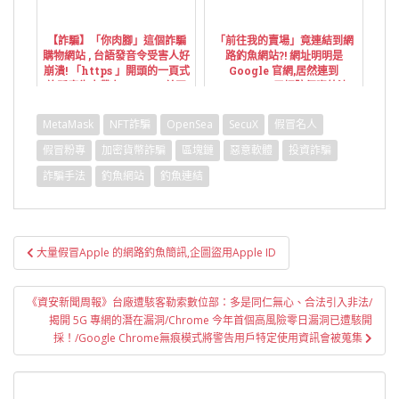
【詐騙】「你肉腳」這個詐騙
「前往我的賣場」竟連結到網
購物網站 , 台語發音令受害人好
路釣魚網站?! 網址明明是
崩潰! 「https 」開頭的一頁式
Google 官網,居然連到
詐騙廣告夾帶在 Yahoo 首頁
Yahoo!?...五招防個資外洩
熱門新聞中!
MetaMask
NFT詐騙
OpenSea
SecuX
假冒名人
假冒粉專
加密貨幣詐騙
區塊鏈
惡意軟體
投資詐騙
詐騙手法
釣魚網站
釣魚連結
文
大量假冒Apple 的網路釣魚簡訊,企圖盜用Apple ID
章
導
《資安新聞周報》台廠遭駭客勒索數位部：多是同仁無心、合法引入非法/
覽
揭開 5G 專網的潛在漏洞/Chrome 今年首個高風險零日漏洞已遭駭開
採！/Google Chrome無痕模式將警告用戶特定使用資訊會被蒐集