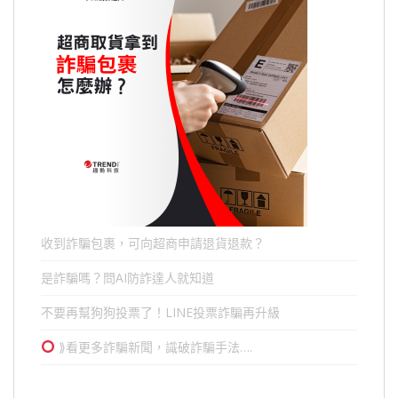
收到詐騙包裹，可向超商申請退貨退款？
是詐騙嗎？問AI防詐達人就知道
不要再幫狗狗投票了！LINE投票詐騙再升級
⟫看更多詐騙新聞，識破詐騙手法….