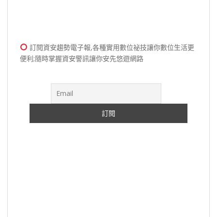
訂閱資安趨勢電子報,各種實用數位祕技讓你數位生活更
便利;隨時掌握資安警訊讓你安先悠遊網路