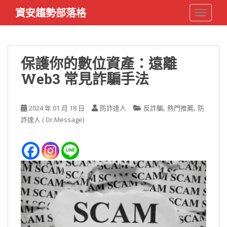
S
資安趨勢部落格
TOGGLE
k
i
p
t
保護你的數位資產：遠離
o
Web3 常見詐騙手法
m
a
i
,
,
2024 年 01 月 18 日
防詐達人
反詐騙
熱門推薦
防
n
詐達人 ( Dr.Message)
c
o
n
t
e
n
t