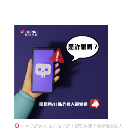
➣ AI防詐達人 全方位防詐，即刻免費下載保護全家人