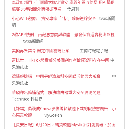
為政府部門、半導體大咖守資安 奧義年營收倍增 用AI擊退
駭客 六年敲開外商盤據市場
今周刊
小心Wi-Fi遭駭 資安專家「4招」確保連線安全
tvbs新聞
網
2款APP快刪！內藏惡意間諜軟體 恐竊個資還會秘密監視
tvbs新聞網
美擬再祭禁令 鎖定中國雲端巨頭
工商時報電子報
富比世：TikTok證實部分美國創作者敏感資料存在中國
中
央通訊社
德情報機構：中國是經濟和科技間諜活動最大威脅
中
央通訊社
華碩釋出修補程式 解決路由器重大安全漏洞問題
TechNice 科技島
【詐騙】偽裝成Canva影像編輯軟體下載的假臉書廣告！小
心惡意軟體
MyGoPen
【資安日報】6月20日，竊資軟體Mystic針對瀏覽器、加密