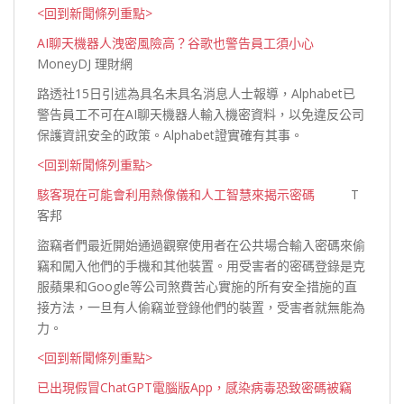
<回到新聞條列重點>
AI聊天機器人洩密風險高？谷歌也警告員工須小心
MoneyDJ 理財網
路透社15日引述為具名未具名消息人士報導，Alphabet已
警告員工不可在AI聊天機器人輸入機密資料，以免違反公司
保護資訊安全的政策。Alphabet證實確有
其事。
<回到新聞條列重點>
駭客現在可能會利用熱像儀和人工智慧來揭示密碼
T
客邦
盜竊者們最近開始通過觀察使用者在公共場合輸入密碼來偷
竊和闖入他們的手機和其他裝置。用受害者的密碼登錄是克
服蘋果和Google等公司煞費苦心實施的所有安全措施的直
接方法，一旦有人偷竊並登錄他們的裝置，受害者就無能
為
力。
<回到新聞條列重點>
已出現假冒ChatGPT電腦版App，感染病毒恐致密碼被竊