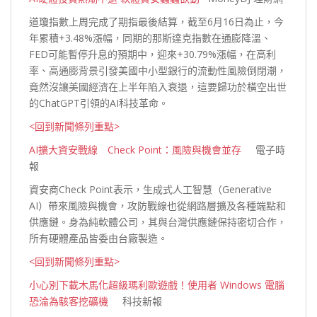
道瓊指數上周完成了期指最後結算，截至6月16日為止，今
年累積+3.48%漲幅，同期的那斯達克指數在通膨降溫、
FED可能暫停升息的預期中，迎來+30.79%漲幅，在高利
率、高通膨背景引發美國中小型銀行的流動性風險倒閉潮，
竟然沒讓美國經濟在上半年陷入衰退，這要歸功於橫空出世
的ChatGPT引領的AI科技革
命。
<回到新聞條列重點>
AI擴大資安戰線 Check Point：風險與機會並存
電子時
報
資安商Check Point表示，生成式人工智慧（Generative
AI）帶來風險與機會，攻防戰線也從網路層擴及各種端點和
供應鏈。身為純軟體公司，其與台灣供應鏈保持密切合作，
所有硬體產品皆委由台廠製
造。
<回到新聞條列重點>
小心別下載木馬化超級瑪利歐遊戲！使用者 Windows 電腦
恐淪為駭客挖礦機
科技新報