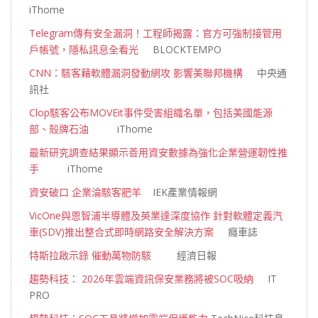
iThome
Telegram傳有安全漏洞！工程師揭露：官方可強制接管用
戶帳號，隱私訊息全看光
BLOCKTEMPO
CNN：駭客藉軟體漏洞發動網攻 影響美聯邦機構
中央通
訊社
Clop駭客公布MOVEit事件受害組織名單，包括美國能源
部、殼牌石油
iThome
最新研究調查結果顯示善用資安數據為強化企業營運韌性推
手
iThome
資安破口 企業淪駭客肥羊
IEK產業情報網
VicOne與恩智浦半導體及英業達深度協作 針對軟體定義汽
車(SDV)推出整合式即時網路安全解決方案
癮車誌
特斯拉啟示錄 催動萬物防駭
經濟日報
趨勢科技： 2026年雲端資訊保安業務將被SOC吸納
IT
PRO