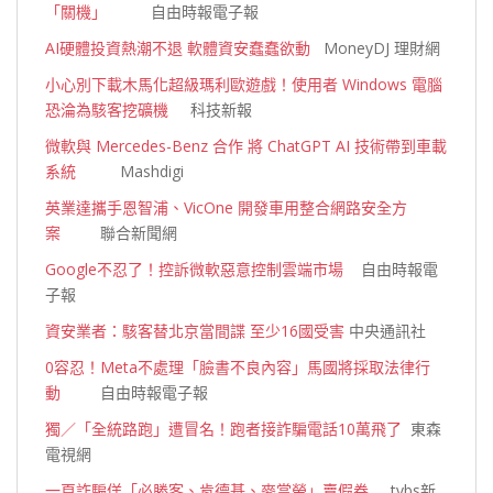
「關機」
自由時報電子報
AI硬體投資熱潮不退 軟體資安蠢蠢欲動
MoneyDJ 理財網
小心別下載木馬化超級瑪利歐遊戲！使用者 Windows 電腦
恐淪為駭客挖礦機
科技新報
微軟與 Mercedes-Benz 合作 將 ChatGPT AI 技術帶到車載
系統
Mashdigi
英業達攜手恩智浦、VicOne 開發車用整合網路安全方
案
聯合新聞網
Google不忍了！控訴微軟惡意控制雲端市場
自由時報電
子報
資安業者：駭客替北京當間諜 至少16國受害
中央通訊社
0容忍！Meta不處理「臉書不良內容」馬國將採取法律行
動
自由時報電子報
獨／「全統路跑」遭冒名！跑者接詐騙電話10萬飛了
東森
電視網
一頁詐騙佯「必勝客、肯德基、麥當勞」賣假券
tvbs新