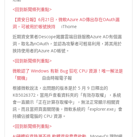
<回到新聞條列重點>
【資安日報】6月21日，微軟Azure AD傳出存在OAuth漏
洞，可被用於帳號挾持
iThome
近期資安業者Descope揭露雲端目錄服務Azure AD有個漏
洞，取名為nOAuth，並認為攻擊者可輕易利用，將其用於
挾持使用者的Azure AD帳
號。
<回到新聞條列重點>
微軟認了 Windows 有新 Bug 狂吃 CPU 資源！唯一解法是
「關機」
自由時報電子報
根據微軟說法，出問題的版本是於 5 月 9 日釋出的
KB5026372，當用戶查看資料夾的「有效存取權」，系統
會一直顯示「正在計算存取權中」，無法正常顯示相關資
訊，而且當把頁面關閉後，微軟系統的「explorer.exe」會
持續佔據電腦的 CPU 資
源。
<回到新聞條列重點>
AI硬體投資熱潮不退 軟體資安蠢蠢欲動
MoneyDJ 理財網