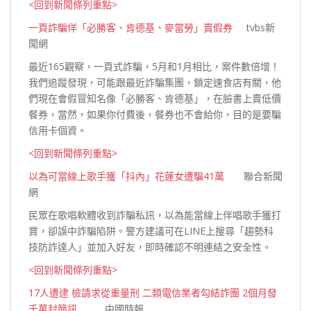
<回到新聞條列重點>
一頁詐騙佯「必勝客、肯德基、麥當勞」賣假券
tvbs新
聞網
最近165觀察，一頁式詐騙，5月和1月相比，案件數倍增！
我們追蹤發現，可能跟最近詐騙集團，鎖定速食店有關，他
們現在會假冒知名像「必勝客、肯德基」，在臉書上賣低價
餐券，當然，如果你付費後，餐券也不會給你，目的是要騙
信用卡個
資。
<回到新聞條列重點>
以為可當線上歌手獲「抖內」花蓮女遭騙41萬
聯合新聞
網
民眾在歌唱軟體收到詐騙私訊，以為能當線上伴唱歌手獲打
賞，卻誤中詐騙陷阱。警方建議可在LINE上搜尋「趨勢科
技防詐達人」並加入好友，即時確認不明連結之安
全性。
<回到新聞條列重點>
17人遭逮 檢請求從重量刑 二類電信業者勾結詐團 2個月發
千萬封簡訊
中國時報