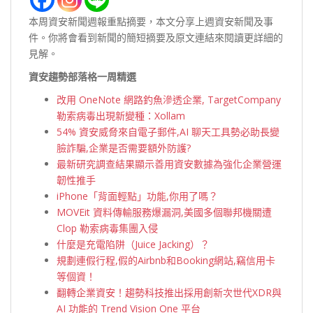
本周資安新聞週報重點摘要，本文分享上週資安新聞及事
件。你將會看到新聞的簡短摘要及原文連結來閱讀更詳細的
見解。
資安趨勢部落格一周精選
改用 OneNote 網路釣魚滲透企業, TargetCompany
勒索病毒出現新變種：Xollam
54% 資安威脅來自電子郵件,AI 聊天工具勢必助長變
臉詐騙,企業是否需要額外防護?
最新研究調查結果顯示善用資安數據為強化企業營運
韌性推手
iPhone「背面輕點」功能,你用了嗎？
MOVEit 資料傳輸服務爆漏洞,美國多個聯邦機關遭
Clop 勒索病毒集團入侵
什麼是充電陷阱（Juice Jacking）？
規劃連假行程,假的Airbnb和Booking網站,竊信用卡
等個資！
翻轉企業資安！趨勢科技推出採用創新次世代XDR與
AI 功能的 Trend Vision One 平台