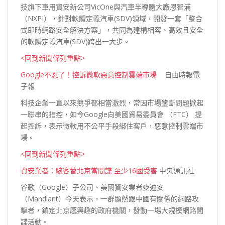
技旗下車用資安新公司VicOne與汽車半導體大廠恩智浦
（NXPI），針對軟體定義汽車(SDV)領域，開發一套「整合
式即時網路安全解決方案」，共同為建構相容、高效且安全
的軟體定義汽車(SDV)跨出一
大步。
<回到新聞條列重點>
Google不忍了！控訴微軟惡意控制雲端市場
自由時報電
子報
科技企業一直以來競爭都相當激烈，常因市場壟斷問題掀起
一聯串的指控，如今Google向美國貿易委員會 （FTC） 提
起控訴，表示微軟用不公平手段綁住客戶，惡意控制雲端
市
場。
<回到新聞條列重點>
資安業者：駭客替北京當間諜 至少16國受害
中央通訊社
谷歌（Google）子公司、美國資安業者麥迪安
（Mandiant）今天表示，一群顯然跟中國有關係的網路攻
擊者，鎖定北京感興趣的政府機關，發動一場大規模網路間
諜活
動。