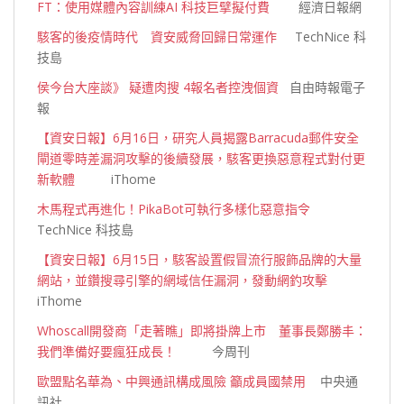
FT：使用媒體內容訓練AI 科技巨擘擬付費
經濟日報網
駭客的後疫情時代 資安威脅回歸日常運作
TechNice 科
技島
侯今台大座談》 疑遭肉搜 4報名者控洩個資
自由時報電子
報
【資安日報】6月16日，研究人員揭露Barracuda郵件安全
閘道零時差漏洞攻擊的後續發展，駭客更換惡意程式對付更
新軟體
iThome
木馬程式再進化！PikaBot可執行多樣化惡意指令
TechNice 科技島
【資安日報】6月15日，駭客設置假冒流行服飾品牌的大量
網站，並鑽搜尋引擎的網域信任漏洞，發動網釣攻擊
iThome
Whoscall開發商「走著瞧」即將掛牌上市 董事長鄭勝丰：
我們準備好要瘋狂成長！
今周刊
歐盟點名華為、中興通訊構成風險 籲成員國禁用
中央通
訊社