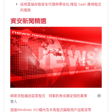
採用雲端存取安全代理與零信任,降低 SaaS 應用程式
的風險
資安新聞精選
綿密流程護送惡意程式 特製釣魚信鎖定個別產業
網
管人
盜版Windows ISO檔內含木馬程式竊取用戶加密貨幣