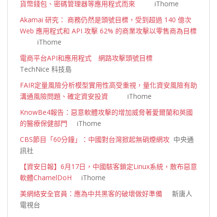
貨幣錢包、密碼管理器等應用程式而來
iThome
Akamai 研究： 商務仍然是頭號目標，受到超過 140 億次
Web 應用程式和 API 攻擊 62% 的商業攻擊以零售商為目標
iThome
電商平台API和應用程式 網路攻擊頭號目標
TechNice 科技島
FAIR定量風險分析模型實用性高受重視，量化資安風險有助
溝通風險問題、確定資安投資
iThome
KnowBe4報告：惡意軟體攻擊的增加威脅著愛爾蘭和英國
的醫療保健部門
iThome
CBS節目「60分鐘」：中國對台灣掀起無硝煙網攻
中央通
訊社
【資安日報】6月17日，中國駭客鎖定Linux系統，散布惡意
軟體ChamelDoH
iThome
美網絡安全官員：應為中共黑客的破壞做好準備
新唐人
電視台