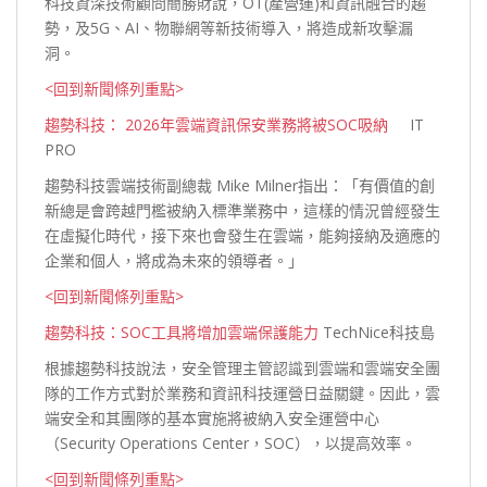
科技資深技術顧問簡勝財說，OT(產營運)和資訊融合的趨
勢，及5G、AI、物聯網等新技術導入，將造成新攻擊
漏
洞。
<回到新聞條列重點>
趨勢科技： 2026年雲端資訊保安業務將被SOC吸納
IT
PRO
趨勢科技雲端技術副總裁 Mike Milner指出：「有價值的創
新總是會跨越門檻被納入標準業務中，這樣的情況曾經發生
在虛擬化時代，接下來也會發生在雲端，能夠接納及適應的
企業和個人，將成為未來的領導者
。」
<回到新聞條列重點>
趨勢科技：SOC工具將增加雲端保護能力
TechNice科技島
根據趨勢科技說法，安全管理主管認識到雲端和雲端安全團
隊的工作方式對於業務和資訊科技運營日益關鍵。因此，雲
端安全和其團隊的基本實施將被納入安全運營中心
（Security Operations Center，SOC），以提高效
率。
<回到新聞條列重點>