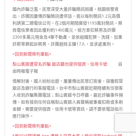
國內詐騙泛濫，民眾深受大量詐騙簡訊困擾，桃園檢警查
出，詐團因屢傳詐騙簡訊遭停話，竟以每則簡訊1.2元高價
利誘第二類電信公司，在2個月期間廣發1193萬封簡訊，蔡
姓電信業者因此獲利約1400萬元，檢方查扣蔡男及詐團
2300多萬元現金及4筆不動產，並依組織犯罪、洗錢、加重
詐欺等罪起訴蔡男、詐團趙姓主嫌17人，並求處重
刑。
<回到新聞條列重點>
梨山賓館遭冒名詐騙 飯店籲勿提供個資、信用卡號
自
由時報電子報
情解封後，國人紛紛出遊，屢屢傳出民眾訂房後，接獲假冒
飯店及銀行的客服電話，台中市梨山賓館近期陸續有住宿客
人收到詐騙集團電話；梨山賓館今日呼籲，最近詐騙事件頻
傳，如有接到任何自稱梨山賓館人員聲稱被重複扣款或多刷
金額，需要提供個資、信用卡號等資訊，請不要依電話指示
進行操
作。
<回到新聞條列重點>
5款PDF閱讀器 App 遭植入惡意木馬！暗中盜取Android 網