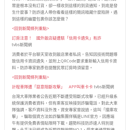
眾是根本沒有訂貨，卻一樣收到這樣的到貨通知，到底是發
生什麼事？防詐達人帶你看看這樣的簡訊暗藏什麼陷阱，遇
到這樣的幽靈包裹你該怎
麼做？
<回到新聞條列重點>
訂房注意！ 國外飯店疑遭駭「信用卡遺失」有詐
tvbs新聞網
消費者於平台聊天室收到飯店業者私訊，告知因技術問題導
致信用卡資訊遺失，並附上QRCode要求重新輸入信用卡資
料。防詐專家劉彥伯提醒民眾訂房時須
留意。
<回到新聞條列重點>
計程車隊遭「惡意阻斷攻擊」 APP叫車卡卡
tvbs新聞網
台灣大車隊業者公告近期不斷遭受阻斷式攻擊，已經升級系
統保護消費者資料，但有乘客反映接到詐騙電話，對此大車
隊強調，客戶資料沒外洩，資安專家曾說過，這叫「撞庫攻
擊」。騙取個資方法如詐騙集團佯稱是LINE官方，因應端
午有提供免費表情貼限時下載，趨勢科技防詐達人特別提
醒，此手法已經成為近期詐騙詢問NO.1，受害者通常點進