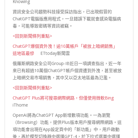
Knowing
資訊安全公司趨勢科技接受採訪指出，已出現假冒的
ChatGPT電腦版應用程式，一旦錯誤下載就會感染電腦病
毒，可能導致密碼等資訊被
竊。
<回到新聞條列重點>
ChatGPT爆個資外洩！逾10萬帳戶「被放上暗網銷售」
這地區最慘
ETtoday新聞雲
俄羅斯網路安全公司Group-IB近日一項調查指出，近一年
來已有超過10萬個ChatGPT帳戶個資遭到外洩，甚至被放
上暗網交易市場銷售，其中又以亞太地區最為氾
濫。
<回到新聞條列重點>
ChatGPT Plus將可搜尋網際網路，但僅使用微軟Bing
iThome
OpenAI將為ChatGPT App新增數項功能。一為瀏覽
（Browsing）功能，提供Plus版本用戶搜尋網際網路。這
項功能會出現在App設定頁中的「新功能」中，用戶啟動
後，再於模型切換器中選擇GPT-4，於下拉式選單中選擇