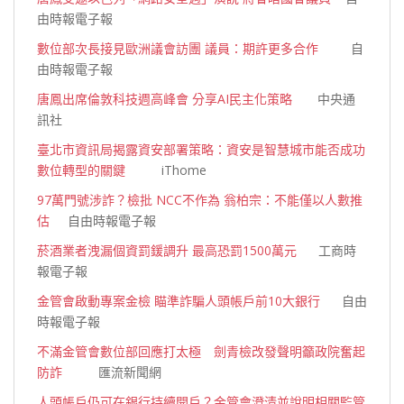
由時報電子報
數位部次長接見歐洲議會訪團 議員：期許更多合作
自
由時報電子報
唐鳳出席倫敦科技週高峰會 分享AI民主化策略
中央通
訊社
臺北市資訊局揭露資安部署策略：資安是智慧城市能否成功
數位轉型的關鍵
iThome
97萬門號涉詐？檢批 NCC不作為 翁柏宗：不能僅以人數推
估
自由時報電子報
菸酒業者洩漏個資罰鍰調升 最高恐罰1500萬元
工商時
報電子報
金管會啟動專案金檢 瞄準詐騙人頭帳戶前10大銀行
自由
時報電子報
不滿金管會數位部回應打太極 劍青檢改發聲明籲政院奮起
防詐
匯流新聞網
人頭帳戶仍可在銀行持續開戶？金管會澄清並說明相關監管