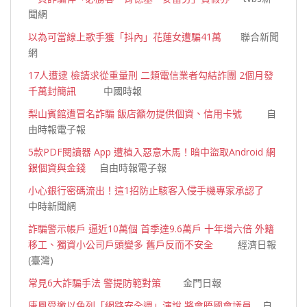
聞網
以為可當線上歌手獲「抖內」花蓮女遭騙41萬
聯合新聞
網
17人遭逮 檢請求從重量刑 二類電信業者勾結詐團 2個月發
千萬封簡訊
中國時報
梨山賓館遭冒名詐騙 飯店籲勿提供個資、信用卡號
自
由時報電子報
5款PDF閱讀器 App 遭植入惡意木馬！暗中盜取Android 網
銀個資與金錢
自由時報電子報
小心銀行密碼流出！這1招防止駭客入侵手機專家承認了
中時新聞網
詐騙警示帳戶 逼近10萬個 首季達9.6萬戶 十年增六倍 外籍
移工、獨資小公司戶頭變多 舊戶反而不安全
經濟日報
(臺灣)
常見6大詐騙手法 警提防範對策
金門日報
唐鳳受邀以色列「網路安全週」演說 將會晤國會議員
自