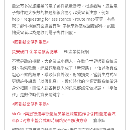
最近有多家旅館業的電子郵件數量暴增，根據觀察，這些電
子郵件絕大多數的標題都很容易引起受害者注意，例如
help、requesting for assistance、route map等等，有些
電子郵件標題前面還會有Re:字樣來偽裝成回覆郵件，試圖
讓受害者以為是收到電子郵件
回覆。
<回到新聞條列重點>
資安破口 企業淪駭客肥羊
IEK產業情報網
不管是政府機關、大企業或小個人，在數位世界遇到系統漏
洞、勒索軟體、網路詐騙幾乎成了「新常態」，信以為真或
粗心不察的結果，導致個資外洩、財物損失，當前生成式AI
更讓許多訊息「以假亂真」。數位時代的企業要將系統做好
身分把關，而個人對各種誘人的訊息都該先做求證，「零信
任」是數位時代資安關鍵
字。
<回到新聞條列重點>
VicOne與恩智浦半導體及英業達深度協作 針對軟體定義汽
車(SDV)推出整合式即時網路安全解決方案
癮車誌
趨勢科技車用資安新公司VicOne近日宣布與全球汽車半導