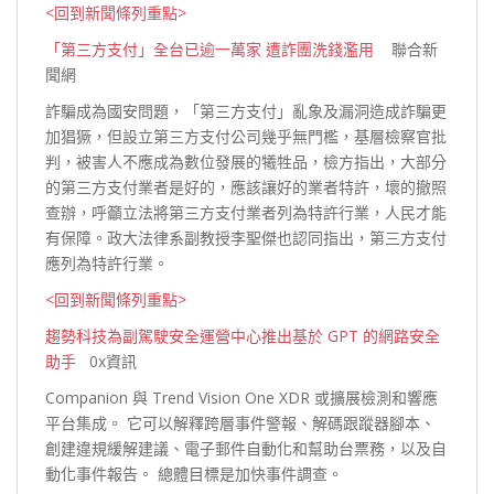
<回到新聞條列重點>
「第三方支付」全台已逾一萬家 遭詐團洗錢濫用
聯合新
聞網
詐騙成為國安問題，「第三方支付」亂象及漏洞造成詐騙更
加猖獗，但設立第三方支付公司幾乎無門檻，基層檢察官批
判，被害人不應成為數位發展的犧牲品，檢方指出，大部分
的第三方支付業者是好的，應該讓好的業者特許，壞的撤照
查辦，呼籲立法將第三方支付業者列為特許行業，人民才能
有保障。政大法律系副教授李聖傑也認同指出，第三方支付
應列為特許
行業。
<回到新聞條列重點>
趨勢科技為副駕駛安全運營中心推出基於 GPT 的網路安全
助手
0x資訊
Companion 與 Trend Vision One XDR 或擴展檢測和響應
平台集成。 它可以解釋跨層事件警報、解碼跟蹤器腳本、
創建違規緩解建議、電子郵件自動化和幫助台票務，以及自
動化事件報告。 總體目標是加快事件調
查。