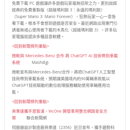
免費下載 PC 遊戲讓許多遊戲玩家毫無招架之力，更別說超
經典的免費重製版〈超級瑪利歐 3：永遠的瑪利歐〉
（Super Mario 3: Mario Forever），狂熱玩家一心一意急
著下載，根本不會想到遊戲是否安全。最近網路出現專門引
誘毫無戒心使用者下載的木馬化〈超級瑪利歐 3〉，許多玩
家電腦就感染多種惡意軟
體。
<回到新聞條列重點>
微軟與 Mercedes-Benz 合作 將 ChatGPT AI 技術帶到車載
系統
Mashdigi
微軟宣布與Mercedes-Benz合作，將把ChatGPT人工智慧
技術帶到車載系統，預期讓美國境內約90萬輛車款能以
ChatGPT技術驅動的數位助理服務輔助使用車輛應用功
能。
<回到新聞條列重點>
英業達攜手恩智浦、VicOne 開發車用整合網路安全方
案
聯合新聞網
伺服器設計製造廠英業達（2356）近日宣布，攜手趨勢科