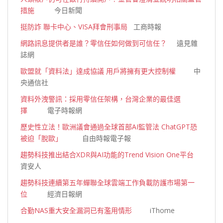
措施
今日新聞
挺防詐 聯卡中心、VISA拜會刑事局
工商時報
網路訊息提供者是誰？零信任如何做到可信任？
遠見雜
誌網
歐盟就「資料法」達成協議 用戶將擁有更大控制權
中
央通信社
資料外洩警訊：採用零信任架構，台灣企業的最佳選
擇
電子時報網
歷史性立法！歐洲議會通過全球首部AI監管法 ChatGPT恐
被迫「脫歐」
自由時報電子報
趨勢科技推出結合XDR與AI功能的Trend Vision One平台
資安人
趨勢科技連續第五年蟬聯全球雲端工作負載防護市場第一
位
經濟日報網
合勤NAS重大安全漏洞已有濫用情形
iThome