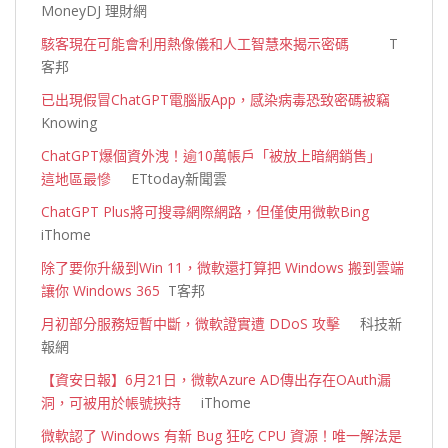
MoneyDJ 理財網
駭客現在可能會利用熱像儀和人工智慧來揭示密碼
T
客邦
已出現假冒ChatGPT電腦版App，感染病毒恐致密碼被竊
Knowing
ChatGPT爆個資外洩！逾10萬帳戶「被放上暗網銷售」
這地區最慘
ETtoday新聞雲
ChatGPT Plus將可搜尋網際網路，但僅使用微軟Bing
iThome
除了要你升級到Win 11，微軟還打算把 Windows 搬到雲端
讓你 Windows 365
T客邦
月初部分服務短暫中斷，微軟證實遭 DDoS 攻擊
科技新
報網
【資安日報】6月21日，微軟Azure AD傳出存在OAuth漏
洞，可被用於帳號挾持
iThome
微軟認了 Windows 有新 Bug 狂吃 CPU 資源！唯一解法是