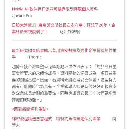
Nvidia AI 軟件存在漏洞可跳過限制存取個人資料
Unwire.Pro
日股大進擊2》東京證交所社長岩永守幸：拜託了20年，企
業終於重視股價了！
財訊雜
誌網
最新研究調查結果顯示善用資安數據為強化企業營運韌性推
手
iThome
趨勢科技台灣區暨香港區總經理洪偉淦表示：「對於今日董
事會所要求的永續性成長，資料驅動的洞察成為一項日益重
要的關鍵基礎。然而，若資料未能獲得妥善保護，這些努力
都有可能隨時化為烏有。企業領導人該是時候好好正視資安
對企業成長計劃的重要性，同時也讓資安長(CISO)們更能發
揮他們的功能
。」
<回到新聞條列重點>
綿密流程護送惡意程式 特製釣魚信鎖定個別產業
網
管人