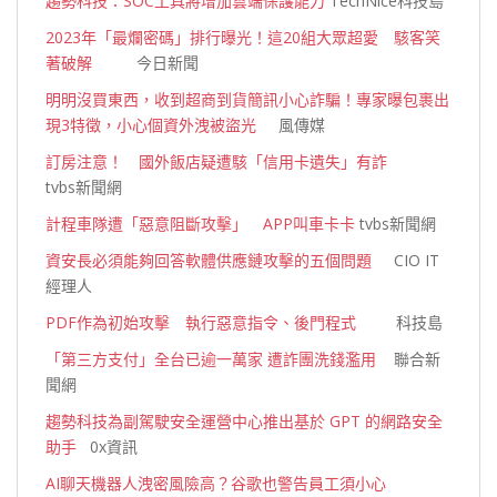
趨勢科技：SOC工具將增加雲端保護能力
TechNice科技島
2023年「最爛密碼」排行曝光！這20組大眾超愛 駭客笑
著破解
今日新聞
明明沒買東西，收到超商到貨簡訊小心詐騙！專家曝包裹出
現3特徵，小心個資外洩被盜光
風傳媒
訂房注意！ 國外飯店疑遭駭「信用卡遺失」有詐
tvbs新聞網
計程車隊遭「惡意阻斷攻擊」 APP叫車卡卡
tvbs新聞網
資安長必須能夠回答軟體供應鏈攻擊的五個問題
CIO IT
經理人
PDF作為初始攻擊 執行惡意指令、後門程式
科技島
「第三方支付」全台已逾一萬家 遭詐團洗錢濫用
聯合新
聞網
趨勢科技為副駕駛安全運營中心推出基於 GPT 的網路安全
助手
0x資訊
AI聊天機器人洩密風險高？谷歌也警告員工須小心