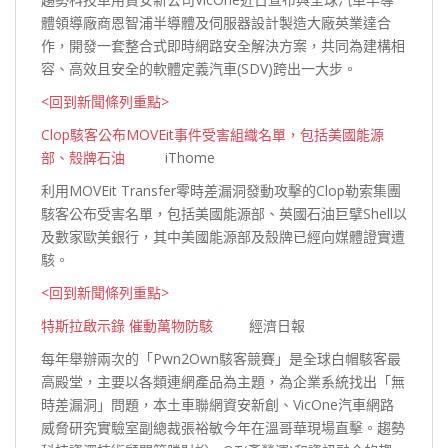
體領導廠商恩智浦半導體及伺服器設計製造大廠英業達合
作，開發一套整合式即時網路安全解決方案，共同為建構相
容、高效且安全的軟體定義汽車(SDV)跨出一大
步。
<回到新聞條列重點>
Clop駭客公布MOVEit事件受害組織名單，包括美國能源
部、殼牌石油
iThome
利用MOVEit Transfer零時差漏洞發動攻擊的Clop勒索集團
駭客公布受害名單，包括美國能源部、英國石油巨擘Shell以
及數家歐美銀行，其中美國能源部及殼牌已經向媒體證實
遭
駭。
<回到新聞條列重點>
特斯拉啟示錄 催動萬物防駭
經濟日報
每年舉辦兩次的「Pwn2Own駭客競賽」是全球白帽駭客最
高殿堂，主要以各類連網產品為主題，為企業系統找出「無
時差漏洞」問題，本土車聯網資安新創、VicOne汽車網路
威脅研究實驗室副總裁張裕敏今年在溫哥華現場直擊。趨勢