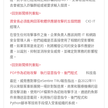
去會被加入詐騙群組或被要求輸入個
資。
<回到新聞條列重點>
資安長必須能夠回答軟體供應鏈攻擊的五個問題
CIO IT
經理人
在發生任何攻擊事件之後，企業負責人應該詢問 IT 和網路
安全管理人員，他們組織是否直接使用了相關的受影響軟
體。如果答案是肯定的，則將觸發公司的安全事件應變計
畫，以識別、抑制並消除安全威脅，並確定對業務的影響
程
度。
<回到新聞條列重點>
PDF作為初始攻擊 執行惡意指令、後門程式
科技島
最近，威脅應對單位eSentire TRU報告指出，自2022年11
月以來駭客重新展開一場針對製造業、商業和醫療機構的惡
意攻擊活動，使用PDF檔案作為初始攻擊手法，通過釣魚郵
件來傳送惡意載荷，利用執行惡意指令、後門程式和
Python腳本等技術手段侵入受害組織的系
統。