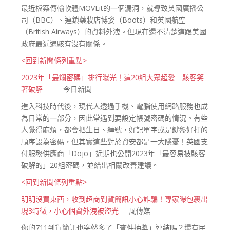
最近檔案傳輸軟體MOVEit的一個漏洞，就導致英國廣播公
司（BBC）、連鎖藥妝店博姿（Boots）和英國航空
（British Airways）的資料外洩。但現在還不清楚這跟美國
政府最近遇駭有沒有關
係。
<回到新聞條列重點>
2023年「最爛密碼」排行曝光！這20組大眾超愛 駭客笑
著破解
今日新聞
進入科技時代後，現代人透過手機、電腦使用網路服務也成
為日常的一部分，因此常遇到要設定帳號密碼的情況。有些
人覺得麻煩，都會把生日、綽號，好記單字或是鍵盤好打的
順序設為密碼，但其實這些對於資安都是一大隱憂！英國支
付服務供應商「Dojo」近期也公開2023年「最容易被駭客
破解的」20組密碼，並給出相關改善建
議。
<回到新聞條列重點>
明明沒買東西，收到超商到貨簡訊小心詐騙！專家曝包裹出
現3特徵，小心個資外洩被盜光
風傳媒
你的711到貨簡訊也突然多了「查件抽獎」連結嗎？還有民