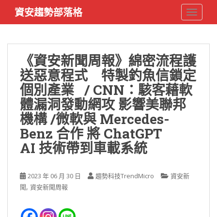
S
資安趨勢部落格
TOGGLE
k
i
p
t
《資安新聞周報》綿密流程護
o
送惡意程式 特製釣魚信鎖定
m
a
個別產業 / CNN：駭客藉軟
i
體漏洞發動網攻 影響美聯邦
n
機構 /微軟與 Mercedes-
c
o
Benz 合作 將 ChatGPT
n
AI 技術帶到車載系統
t
e
n
2023 年 06 月 30 日
趨勢科技TrendMicro
資安新
t
,
聞
資安新聞周報