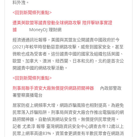
料
外洩。
<回到新聞條列重點>
遭美英歐盟等譴責發動全球網路攻擊 陸抨擊缺事實證
據
MoneyDJ 理財網
經濟通通訊社報導，美國與其盟友公開譴責中國政府於今
(2021)年較早時發動惡意網路攻擊，威脅到國家安全，甚至
微軟也成為受害者。這份譴責中國的國家及組織包括英國、
歐盟、加拿大、澳洲、紐西蘭、日本和北約，北約是首次公
開譴責中國的網絡攻擊
活動。
<回到新聞條列重點>
刑事局聯手資安大廠無償提供網路把關神器
內政部警政
署警察廣播電台
居家防疫上網頻率大增，網路詐騙風險也相對提高，為避免
民眾落入詐騙陷阱，刑事局與資安大廠合作推出電腦版的網
路把關神器，自動偵測網站安全性，無償提供民眾使用。
記者 尤柔淳 報導 臺灣網路資訊安全中心調查去年12歲以上
民眾上網率高達83%，資策會更調查有半數民眾會在網路消