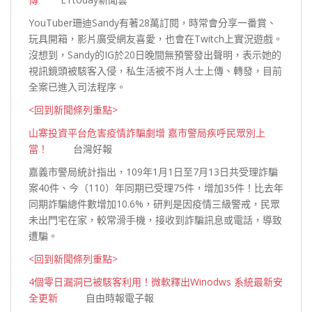
YouTuber珊迪Sandy有著28萬訂閱，時常會分享一番賞、
玩具開箱，影片廣受網友喜愛，也會在Twitch上實況遊戲。
沒想到，Sandy的IG於20日晚間無預警發出聲明，表示她的
視訊鏡頭被駭客入侵，私生活被不肖人士上傳、轉發，目前
全案已進入司法
程序。
<回到新聞條列重點>
山寨投資平台危害疫情詐騙劇增 嘉市警局疾呼民眾別上
當！
台灣好報
嘉義市警局統計指出，109年1月1日至7月13日共受理詐騙
案40件、今（110）年同期已受理75件，增加35件！比去年
同期詐騙總件數增加10.6%，研判是因疫情三級警戒，民眾
未出門宅在家，較常滑手機，接收到詐騙訊息或電話，導致
遭騙。
<回到新聞條列重點>
4個零日漏洞已被駭客利用！微軟釋出Winodws 系統最新安
全更新
自由時報電子報