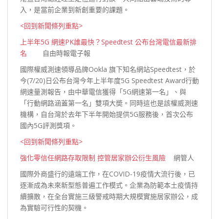
入，是當前企業到新創重要的
課題。
<回到新聞條列重點>
上半年5G 網速PK誰最快？Speedtest 公布台灣電信最新排
名
自由時報電子報
國際權威測速領導品牌Ookla 旗下知名網站Speedtest，於
今(7/20)日公布台灣今年上半年度5G Speedtest Award行動
網速量測報告，由中華電信獲得「5G網速第一名」、與
「行動網路涵蓋第一名」雙項大奬。同時這也是該權威測速
機構，自台灣於去年下半年開始提供5G服務後，首次公布
國內5G評測
獎項。
<回到新聞條列重點>
強化零信任網路存取限制 控管居家辦公衍生風險
網管人
國際外商盛行的遠端工作，在COVID-19疫情大流行後，已
逐漸成為未來新型態普遍工作模式。企業為防範本土疫情持
續擴散，在全台實施三級警戒時期大規模實施居家辦公，成
為實驗可行性的
契機。