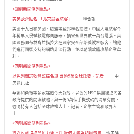
<回到新聞條列重點>
美英歐齊點名 「北京縱容駭客」
聯合報
美國十九日和英國、歐盟等盟邦聯名指控，中國大陸駭客今
年稍早入侵微軟電郵伺服器，損害全世界數十萬台電腦。美
國國務卿布林肯並指控大陸國家安全部培養縱容駭客，讓他
們進行國家支持的網路非法行動，並以勒贖軟體攻擊企業
牟
利。
<回到新聞條列重點>
以色列間諜軟體監控名單 含逾5萬全球政要、記者
中
央通訊社
華郵和衛報等多家媒體今天報導，以色列NSO集團被控向各
政府提供的間諜軟體，與一份5萬個手機號碼的清單有關，
號碼持有人包括全球維權人士、記者、企業主管和政界
人
士。
<回到新聞條列重點>
資安攻擊規模與能力皆上升 從個人轉為組織策畫
電子時