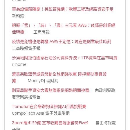
華為設備藏隱憂！英監管機構：軟體工程及網路資安不足
新頭殼
把握「管」、「端」、「雲」三元素 AWS：疫情是創業絕
佳時機
工商時報
疫情是危機也是轉機 AWS王定愷：現在是創業最佳時刻
工商時報電子報
沙烏地阿拉伯國家石油公司資料外洩，1TB資料在黑市叫賣
iThome
遭美英歐盟等譴責發動全球網路攻擊 陸抨擊缺事實證
據
MoneyDJ 理財網
刑事局聯手資安大廠無償提供網路把關神器
內政部警政
署警察廣播電台
Tomofun在台舉辦狗音辨識AI百萬挑戰賽
CompoTech Asia 電子與電腦網
Zoom砸4159億 宣布收購雲端服務商Five9
自由時報電
子報