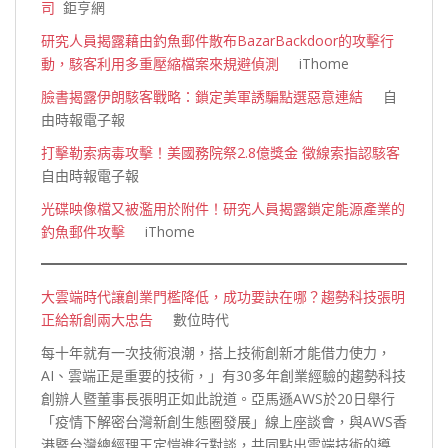
司
鉅亨網
研究人員揭露藉由釣魚郵件散布BazarBackdoor的攻擊行
動，駭客利用多重壓縮檔案來規避偵測
iThome
臉書揭露伊朗駭客戰略：鎖定美軍誘騙點選惡意連結
自
由時報電子報
打擊勒索病毒攻擊！美國務院祭2.8億獎金 徵線索指認駭客
自由時報電子報
光碟映像檔又被濫用於附件！研究人員揭露鎖定能源產業的
釣魚郵件攻擊
iThome
大雲端時代讓創業門檻降低，成功要訣在哪？趨勢科技張明
正給新創兩大忠告
數位時代
每十年就有一次技術浪潮，搭上技術創新才能借力使力，
AI、雲端正是重要的技術，」有30多年創業經驗的趨勢科技
創辦人暨董事長張明正如此說道。亞馬遜AWS於20日舉行
「疫情下解密台灣新創生態圈發展」線上座談會，與AWS香
港暨台灣總經理王定愷進行對談，共同點出雲端技術的導