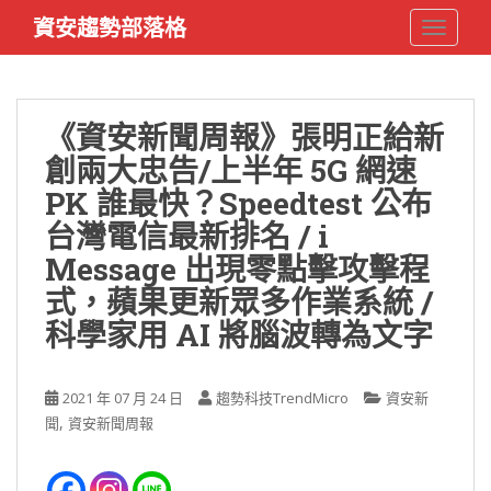
S
資安趨勢部落格
TOGGLE
k
i
p
t
《資安新聞周報》張明正給新
o
創兩大忠告/上半年 5G 網速
m
a
PK 誰最快？Speedtest 公布
i
台灣電信最新排名 / i
n
Message 出現零點擊攻擊程
c
o
式，蘋果更新眾多作業系統 /
n
科學家用 AI 將腦波轉為文字
t
e
n
2021 年 07 月 24 日
趨勢科技TrendMicro
資安新
t
,
聞
資安新聞周報