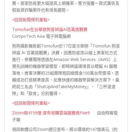
費，居家防疫更大幅提高上網機率，警方接獲一頁式廣告及
假投資詐騙案件也有增長
趨勢。
<回到新聞條列重點>
Tomofun在台舉辦狗音辨識AI百萬挑戰賽
CompoTech Asia 電子與電腦網
狗狗攝影機新創Tomofun於17日首次舉辦「Tomofun 狗音
辨識 AI 百萬挑戰賽」決賽，因應防疫改以線上黑客松方式
進行，參賽團隊透過在Amazon Web Services（AWS）上
預先訓練的機器學習模型，即時辨識環境音以模擬 AI 服務
落地。進軍決賽的25組團隊抱回總獎金100萬台幣獎項，憑
藉成功打造精準度高、反應快速的機器學習解決方案下，最
終前三名由「ShutUpAndTakeMyMoney」、「三杯波波
隊」和「歐肯」分別
獲得。
<回到新聞條列重點>
Zoom砸4159億 宣布收購雲端服務商Five9
自由時報電
子報
視訊軟體公司Zoom週日宣布，將以價值約147億美元（約