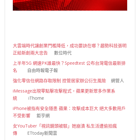
大雲端時代讓創業門檻降低，成功要訣在哪？趨勢科技張明
正給新創兩大忠告
數位時代
上半年5G 網速PK誰最快？Speedtest 公布台灣電信最新排
名
自由時報電子報
強化零信任網路存取限制 控管居家辦公衍生風險
網管人
iMessage出現零點擊攻擊程式，蘋果更新眾多作業系
統
iThome
iPhone被指有安全隱患 蘋果：攻擊成本巨大 絕大多數用戶
不受影響
鉅亨網
女YouTuber「視訊鏡頭被駭」她崩潰 私生活遭偷拍瘋
傳
ETtoday新聞雲