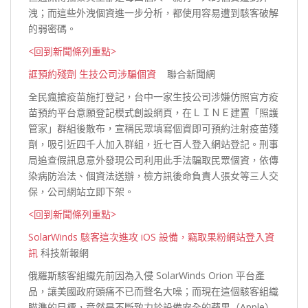
洩；而這些外洩個資進一步分析，都使用容易遭到駭客破解
的弱
密碼。
<回到新聞條列重點>
誆預約殘劑 生技公司涉騙個資
聯合新聞網
全民瘋搶疫苗施打登記，台中一家生技公司涉嫌仿照官方疫
苗預約平台意願登記模式創設網頁，在ＬＩＮＥ建置「照護
管家」群組後散布，宣稱民眾填寫個資即可預約注射疫苗殘
劑，吸引近四千人加入群組，近七百人登入網站登記。刑事
局追查假訊息意外發現公司利用此手法騙取民眾個資，依傳
染病防治法、個資法送辦，檢方訊後命負責人張女等三人交
保，公司網站立即
下架。
<回到新聞條列重點>
SolarWinds 駭客這次進攻 iOS 設備，竊取果粉網站登入資
訊
科技新報網
俄羅斯駭客組織先前因為入侵 SolarWinds Orion 平台產
品，讓美國政府頭痛不已而聲名大噪；而現在這個駭客組織
瞄準的目標，竟然是不斷致力於設備安全的蘋果（Apple）