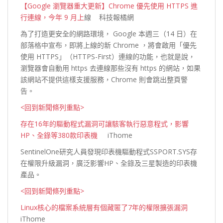
【Google 瀏覽器重大更新】Chrome 優先使用 HTTPS 進
行連線，今年 9 月上
線 科技報橘網
為了打造更安全的網路環境， Google 本週三（14 日）在
部落格中宣布，即將上線的新 Chrome ，將會啟用「優先
使用 HTTPS」（HTTPS-First）連線的功能，也就是說，
瀏覽器會自動用 https 去連線那些沒有 https 的網站，如果
該網站不提供這樣支援服務，Chrome 則會跳出整頁
警
告。
<回到新聞條列重點>
存在16年的驅動程式漏洞可讓駭客執行惡意程式，影響
HP、全錄等380款印表機
iThome
SentinelOne研究人員發現印表機驅動程式SSPORT.SYS存
在權限升級漏洞，廣泛影響HP、全錄及三星製造的印表
機
產品。
<回到新聞條列重點>
Linux核心的檔案系統層有個藏匿了7年的權限擴張漏洞
iThome