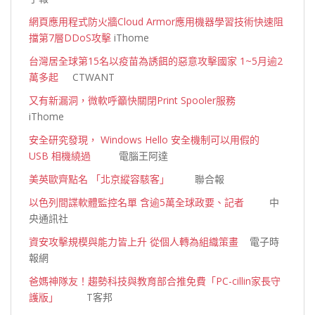
網頁應用程式防火牆Cloud Armor應用機器學習技術快速阻
擋第7層DDoS攻擊
iThome
台灣居全球第15名以疫苗為誘餌的惡意攻擊國家 1~5月逾2
萬多起
CTWANT
又有新漏洞，微軟呼籲快關閉Print Spooler服務
iThome
安全研究發現， Windows Hello 安全機制可以用假的
USB 相機繞過
電腦王阿達
美英歐齊點名 「北京縱容駭客」
聯合報
以色列間諜軟體監控名單 含逾5萬全球政要、記者
中
央通訊社
資安攻擊規模與能力皆上升 從個人轉為組織策畫
電子時
報網
爸媽神隊友！趨勢科技與教育部合推免費「PC-cillin家長守
護版」
T客邦