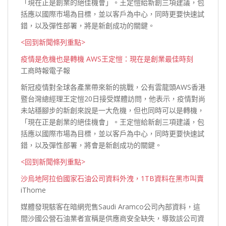
「現在正是創業的絕佳機會」。王定愷給新創三項建議，包
括應以國際市場為目標，並以客戶為中心，同時更要快速試
錯，以及彈性部署，將是新創成功的
關鍵。
<回到新聞條列重點>
疫情是危機也是轉機 AWS王定愷：現在是創業最佳時刻
工商時報電子報
新冠疫情對全球各產業帶來新的挑戰，公有雲龍頭AWS香港
暨台灣總經理王定愷20日接受媒體訪問，他表示，疫情對尚
未站穩腳步的新創來說是一大危機，但也同時可以是轉機，
「現在正是創業的絕佳機會」。王定愷給新創三項建議，包
括應以國際市場為目標，並以客戶為中心，同時更要快速試
錯，以及彈性部署，將會是新創成功的
關鍵。
<回到新聞條列重點>
沙烏地阿拉伯國家石油公司資料外洩，1TB資料在黑市叫賣
iThome
媒體發現駭客在暗網兜售Saudi Aramco公司內部資料，這
間沙國公營石油業者宣稱是供應商安全缺失，導致該公司資