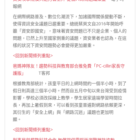
報網
在網際網路普及、數位化潮流下，加諸國際關係變動不斷，
使得資訊安全議題日趨重要。總統蔡英文自2016年開始呼
籲「資安即國安」，意味著資安問題已不只是企業、個人的
問題，已然上升至國家側重的議題，資安業者也認為，在這
樣的狀況下資安問題勢必會變得更
加嚴重。
<回到新聞條列重點>
爸媽神隊友！趨勢科技與教育部合推免費「PC-cillin家長守
護版」
T客邦
根據教育部統計，孩童平日的上網時間約一個半小時，到了
假日則高達三個半小時。然而自五月中旬以來台灣受到疫情
影響，學校必須改採線上教學，學生居家遠端學習時間拉
長，再加上暑假到來，可以看到孩童普遍對網路依賴更深，
其衍生的「安全上網」與「網路沉迷」議題也更加
明
顯。
<回到新聞條列重點>
刑事局與趨勢科技合作 無償提供電腦版瀏覽器防詐軟