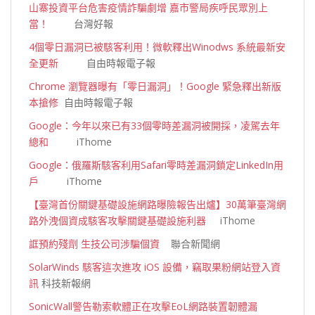
山寨投資平台危害疫情詐騙劇增 嘉市警局疾呼民眾別上
當！
台灣好報
4個零日漏洞已被駭客利用！微軟釋出Winodws 系統最新安
全更新
自由時報電子報
Chrome 瀏覽器曝有「零日漏洞」！Google 緊急釋出新版
本搶修
自由時報電子報
Google：今年以來已有33個零時差漏洞被開採，凌駕去年
總和
iThome
Google：俄羅斯駭客利用Safari零時差漏洞鎖定LinkedIn用
戶
iThome
【臺灣首份關鍵基礎設施網路曝險報告出爐】30萬筆臺灣網
路外洩個資成駭客攻擊關鍵基礎設施利器
iThome
誆預約殘劑 生技公司涉騙個資
聯合新聞網
SolarWinds 駭客這次進攻 iOS 設備，竊取果粉網站登入資
訊
科技新報網
SonicWall警告勒索軟體正在攻擊EoL網路裝置韌體漏