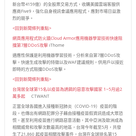
新台幣4159億）的全股票交易方式，收購美國雲端客服供
應商Five9，強化自身視訊會議應用程式，應對市場日益激
烈的
競爭。
<回到新聞條列重點>
網頁應用程式防火牆Cloud Armor應用機器學習技術快速阻
擋第7層DDoS攻擊
iThome
適應性保護是利用機器學習技術，分析來自第7層DDoS攻
擊，快速生成攻擊的特徵以及WAF建議規則，供用戶以接近
即時的方式阻擋DDoS
攻擊。
<回到新聞條列重點>
台灣居全球第15名以疫苗為誘餌的惡意攻擊國家 1~5月逾2
萬多起
CTWANT
正當全球各國進入接種新冠肺炎（COVID-19）疫苗的階
段，也傳出有網路犯罪分子藉由接種疫苗假資訊造成大眾恐
慌，甚至利用疫苗進行網路惡意活動，其中亞洲及歐洲成為
相關威脅和攻擊次數最高的地區，台灣今年截至5月，共發
生了21,860 起疫苗相關攻擊事件，台灣在全球排名第15