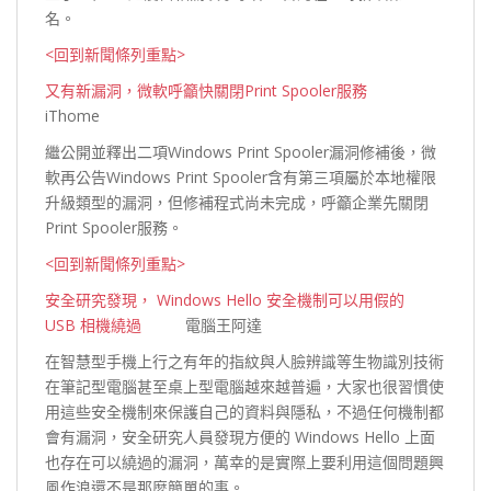
名。
<回到新聞條列重點>
又有新漏洞，微軟呼籲快關閉Print Spooler服務
iThome
繼公開並釋出二項Windows Print Spooler漏洞修補後，微
軟再公告Windows Print Spooler含有第三項屬於本地權限
升級類型的漏洞，但修補程式尚未完成，呼籲企業先關閉
Print Spooler
服務。
<回到新聞條列重點>
安全研究發現， Windows Hello 安全機制可以用假的
USB 相機繞過
電腦王阿達
在智慧型手機上行之有年的指紋與人臉辨識等生物識別技術
在筆記型電腦甚至桌上型電腦越來越普遍，大家也很習慣使
用這些安全機制來保護自己的資料與隱私，不過任何機制都
會有漏洞，安全研究人員發現方便的 Windows Hello 上面
也存在可以繞過的漏洞，萬幸的是實際上要利用這個問題興
風作浪還不是那麼簡單
的事。