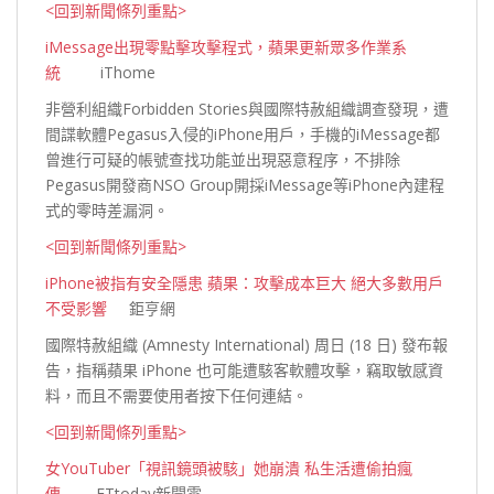
<回到新聞條列重點>
iMessage出現零點擊攻擊程式，蘋果更新眾多作業系
統
iThome
非營利組織Forbidden Stories與國際特赦組織調查發現，遭
間諜軟體Pegasus入侵的iPhone用戶，手機的iMessage都
曾進行可疑的帳號查找功能並出現惡意程序，不排除
Pegasus開發商NSO Group開採iMessage等iPhone內建程
式的零時差
漏洞。
<回到新聞條列重點>
iPhone被指有安全隱患 蘋果：攻擊成本巨大 絕大多數用戶
不受影響
鉅亨網
國際特赦組織 (Amnesty International) 周日 (18 日) 發布報
告，指稱蘋果 iPhone 也可能遭駭客軟體攻擊，竊取敏感資
料，而且不需要使用者按下任何連
結。
<回到新聞條列重點>
女YouTuber「視訊鏡頭被駭」她崩潰 私生活遭偷拍瘋
傳
ETtoday新聞雲