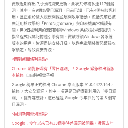
微軟近期釋出 7月份的資安更新，此次共修補多達117個漏
洞，其中，有9個為零日漏洞，目前已知，已有4個被駭客利
用，且正處於遭大規模開採並展開攻擊活動，包括先前已被
廣泛用於攻擊的「PrintNightmare」與印表機異常錯誤有
關，另3個被利用的漏洞則與Windows 系統核心權限提升、
指令程式代碼記憶體引擎有關。微軟呼籲Windows各系統
版本的用戶，皆須盡快安裝升級，以避免電腦裝置恐遭駭攻
擊鎖定，導致資安
外洩。
<回到新聞條列重點>
Chrome 瀏覽器曝有「零日漏洞」！Google 緊急釋出新版
本搶修
自由時報電子報
Google 稍早正式釋出 Chrome 桌面版本 91.0.4472.164，
搶修 7 大安全漏洞，其中一項更是已經遭到利用的「零日漏
洞」，據外媒統計，這已經是 Google 今年抓到的第 8 個零
日
漏洞。
<回到新聞條列重點>
Google：今年以來已有33個零時差漏洞被開採，凌駕去年