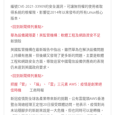
編號CVE-2021-33909的安全漏洞，可讓無特權的使用者取
得系統的根權限，影響從2014年以來發布的所有Linux核心
版本。
<回到新聞條列重點>
華為設備藏隱憂！英監管機構：軟體工程及網路資安不足
新頭殼
英國監管機構在最新報告中指出，雖然華為在解決設備問題
上持續有進展，但後續又發現了更多新的問題，主要是軟體
工程和網路安全方面，導致這家中國電信設備供應商的表現
仍未達到英國政府
要求。
<回到新聞條列重點>
把握「管」、「端」、「雲」三元素 AWS：疫情是創業絕
佳時機
工商時報
新冠疫情對全球各產業帶來新的挑戰，公有雲龍頭AWS香港
暨台灣總經理王定愷20日接受媒體訪問，他表示，疫情對尚
未站穩腳步的新創來說是一大危機，但也同時可以是轉機，