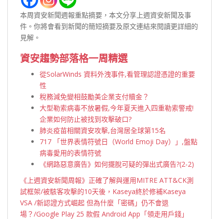
本周資安新聞週報重點摘要，本文分享上週資安新聞及事
件。你將會看到新聞的簡短摘要及原文連結來閱讀更詳細的
見解。
資安趨勢部落格一周精選
從SolarWinds 資料外洩事件,看管理認證憑證的重要
性
稅務減免變相鼓勵美企業支付贖金？
大型勒索病毒不放暑假,今年夏天進入四重勒索警戒!
企業如何防止被找到攻擊破口?
肺炎疫苗相關資安攻擊,台灣居全球第15名
717 「世界表情符號日（World Emoji Day）」,盤點
病毒愛用的表情符號
《網路惡意廣告》如何擺脫可疑的彈出式廣告?(2-2)
《上週資安新聞周報》正確了解與運用MITRE ATT&CK測
試框架/被駭客攻擊的10天後，Kaseya終於修補Kaseya
VSA /新認證方式崛起 但為什麼「密碼」仍不會退
場？/Google Play 25 款假 Android App「領走用戶錢」