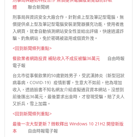
體
聯合新聞網
刑事局與資訊安全大廠合作，針對桌上型及筆記型電腦，無
償提供桌上型及筆記型電腦安裝瀏覽器擴充功能，使用者進
入網頁，就會自動偵測網站安全性並給出評級，快速過濾詐
騙、釣魚網站，免於密碼被盜用或個資
外洩。
<回到新聞條列重點>
餐飲業者網路投資 補貼收入不成反被騙36萬元
自由時報
電子報
台北市從事餐飲業的50歲劉姓男子，受武漢肺炎（新型冠狀
病毒病，COVID-19）疫情影響，生意大不如前，他為增加
收入，透過臉書不知名網友介紹虛擬通貨資本網站，沒想到
前後匯出36萬元，最後要求出金時，才發現受騙，賠了夫人
又折兵，雪上
加霜。
<回到新聞條列重點>
最後一次大型更新？微軟釋出 Windows 10 21H2 開發新版
本
自由時報電子報