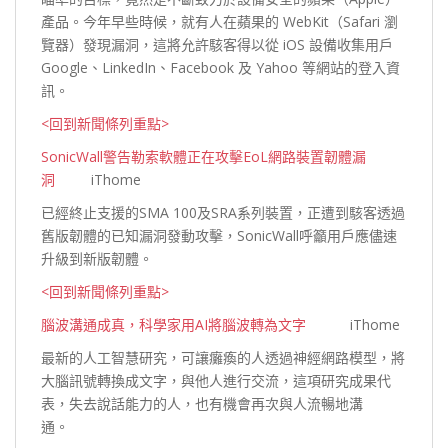
產品。今年早些時候，就有人在蘋果的 WebKit（Safari 瀏
覽器）發現漏洞，這將允許駭客得以從 iOS 設備收集用戶
Google、LinkedIn、Facebook 及 Yahoo 等網站的登入
資
訊。
<回到新聞條列重點>
SonicWall警告勒索軟體正在攻擊EoL網路裝置韌體漏
洞
iThome
已經終止支援的SMA 100及SRA系列裝置，正遭到駭客透過
舊版韌體的已知漏洞發動攻擊，SonicWall呼籲用戶應儘速
升級到新版
韌體。
<回到新聞條列重點>
腦波溝通成真，科學家用AI將腦波轉為文字
iThome
最新的人工智慧研究，可讓癱瘓的人透過神經網路模型，將
大腦訊號轉換成文字，與他人進行交流，這項研究成果代
表，失去說話能力的人，也有機會再次與人流暢地溝
通。