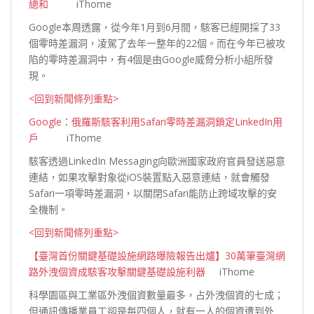
總和
iThome
Google本周透露，從今年1月到6月間，駭客已經開採了33
個零時差漏洞，凌駕了去年一整年的22個。而在今年已被攻
陷的零時差漏洞中，有4個是由Google威脅分析小組所
發
現。
<回到新聞條列重點>
Google：俄羅斯駭客利用Safari零時差漏洞鎖定LinkedIn用
戶
iThome
駭客透過LinkedIn Messaging向歐洲國家政府官員發送惡意
連結，如果攻擊對象從iOS裝置點入惡意連結，就會觸發
Safari一項零時差漏洞，以關閉Safari能防止跨域攻擊的安
全
機制。
<回到新聞條列重點>
【臺灣首份關鍵基礎設施網路曝險報告出爐】30萬筆臺灣網
路外洩個資成駭客攻擊關鍵基礎設施利器
iThome
科學園區與工業區外洩個資數量最多，占外洩個資的七成；
但通訊傳播業員工卻是每四個人，就有一人的個資遭到外