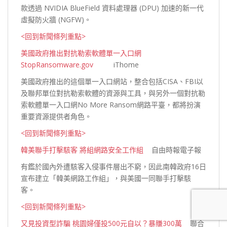
款透過 NVIDIA BlueField 資料處理器 (DPU) 加速的新一代
虛擬防
火牆 (NGFW)。
<回到新聞條列重點>
美國政府推出對抗勒索軟體單一入口網
StopRansomware.gov
iThome
美國政府推出的這個單一入口網站，整合包括CISA、FBI以
及聯邦單位對抗勒索軟體的資源與工具，與另外一個對抗勒
索軟體單一入口網No More Ransom網路平臺，都將扮演
重要資源提供者
角色。
<回到新聞條列重點>
韓美聯手打擊駭客 將組網路安全工作組
自由時報電子報
有鑑於國內外遭駭客入侵事件層出不窮，因此南韓政府16日
宣布建立「韓美網路工作組」，與美國一同聯手打擊
駭
客。
<回到新聞條列重點>
又見投資型詐騙 桃園婦僅投500元自以？暴賺300萬
聯合