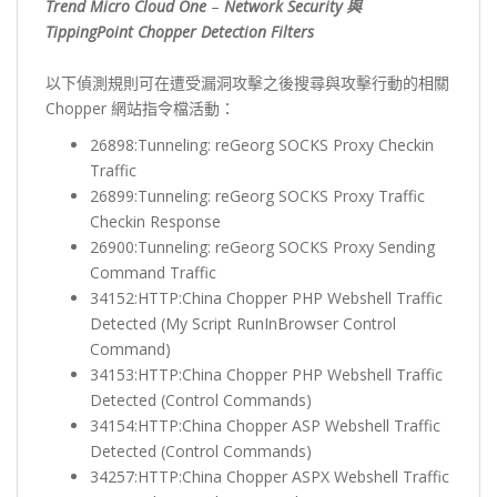
Trend Micro Cloud One
–
Network Security 與
TippingPoint Chopper Detection Filters
以下偵測規則可在遭受漏洞攻擊之後搜尋與攻擊行動的相關
Chopper 網站指令檔活動：
26898:Tunneling: reGeorg SOCKS Proxy Checkin
Traffic
26899:Tunneling: reGeorg SOCKS Proxy Traffic
Checkin Response
26900:Tunneling: reGeorg SOCKS Proxy Sending
Command Traffic
34152:HTTP:China Chopper PHP Webshell Traffic
Detected (My Script RunInBrowser Control
Command)
34153:HTTP:China Chopper PHP Webshell Traffic
Detected (Control Commands)
34154:HTTP:China Chopper ASP Webshell Traffic
Detected (Control Commands)
34257:HTTP:China Chopper ASPX Webshell Traffic