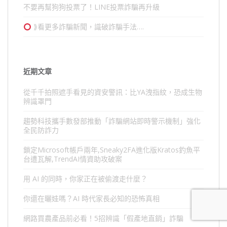
不要再幫狗狗投票了！LINE投票詐騙再升級
⟫看更多詐騙新聞，識破詐騙手法….
近期文章
從千千拍照遮手看見的資安警訊：比YA洩指紋，恐成生物
辨識罩門
趨勢科技攜手數發部推動「詐騙網站即時警示機制」強化
全民防詐力
鎖定Microsoft帳戶兩年,Sneaky2FA進化版Kratos釣魚平
台遭瓦解,TrendAI情資助攻破案
用 AI 的同時，你家正在被偷渡走什麼？
你還在曬娃嗎？AI 時代家長必知的恐怖真相
網路買農產品前必看！5招辨識「假產地直銷」詐騙