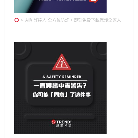
➣ AI防詐達人 全方位防詐，即刻免費下載保護全家人