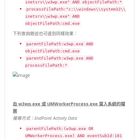
inetsrv\\w3wp.exe" AND objectFilePath:*
processFilePath:"c:\\windows\\system32\\
inetsrv\\w3wp.exe" AND
objectFilePath:cmd.exe
下列查詢敘述也可達到同樣效果：
parentFilePath:w3wp.exe AND
objectFilePath:cmd.exe
parentFilePath:w3wp.exe AND
processFilePath:*
由
w3wp.exe
或
UMWorkerProcess.exe
寫入系統的檔
案
搜尋方式：EndPoint Activity Data
parentFilePath:(w3wp.exe OR
UMWorkerProcess.exe) AND eventSubId:101