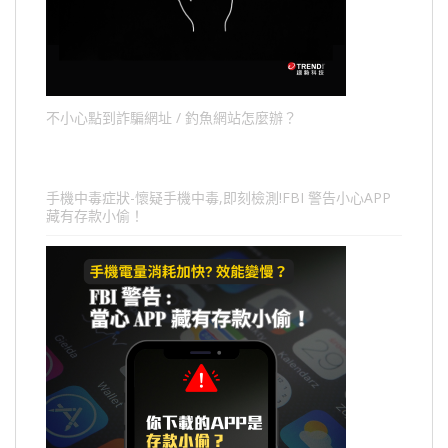
不小心點到詐騙網址 / 釣魚網站怎麼辦？
手機中毒症狀-懷疑手機中毒,即刻檢測!FBI 警告小心APP
藏有存款小偷！