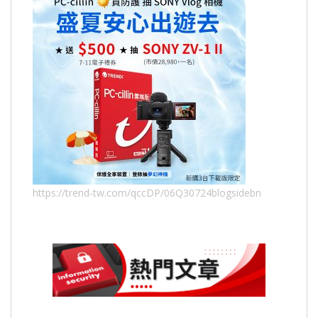
https://trend-tw.com/qccDP/06Q30724blogsidebn