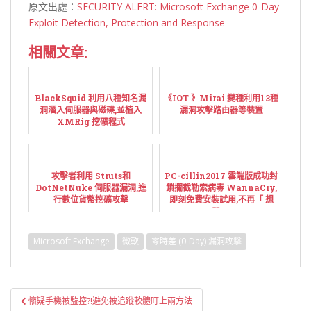
原文出處：
SECURITY ALERT: Microsoft Exchange 0-Day
Exploit Detection, Protection and Response
相關文章:
BlackSquid 利用八種知名漏
《IOT 》Mirai 變種利用13種
洞潛入伺服器與磁碟,並植入
漏洞攻擊路由器等裝置
XMRig 挖礦程式
攻擊者利用 Struts和
PC-cillin2017 雲端版成功封
DotNetNuke 伺服器漏洞,進
鎖攔截勒索病毒 WannaCry,
行數位貨幣挖礦攻擊
即刻免費安裝試用,不再「 想
哭」!
Microsoft Exchange
微軟
零時差 (0-Day) 漏洞攻擊
文
懷疑手機被監控?!避免被追蹤軟體盯上兩方法