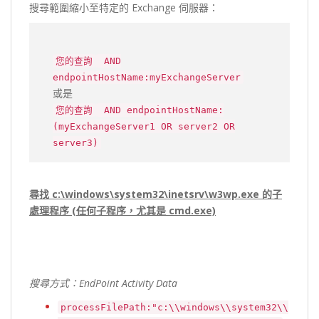
搜尋範圍縮小至特定的 Exchange 伺服器：
您的查詢
AND
endpointHostName:myExchangeServer
或是
您的查詢
AND endpointHostName:
(myExchangeServer1 OR server2 OR
server3)
尋找 c:\windows\system32\inetsrv\w3wp.exe 的子
處理程序 (任何子程序，尤其是 cmd.exe)
搜尋方式：
EndPoint Activity Data
processFilePath:"c:\\windows\\system32\\