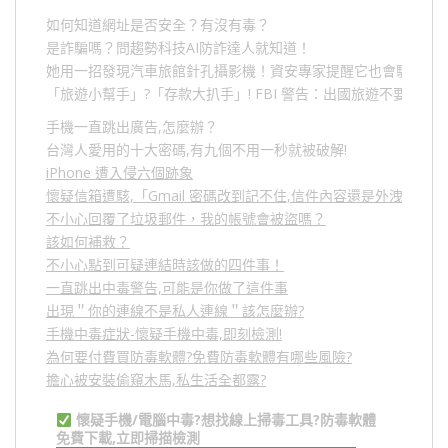
如何知道網址是否安全？有沒有毒？
是詐騙嗎？問趨勢科技AI防詐達人就知道！
她用一招發現汽車旅館針孔攝影機！資安專家提醒它也會駭人成
「旅遊小幫手」
?
「存款大扒手」
! FBI
警告：出國旅遊不要做的
手機一直跳出廣告,怎麼辦？
台灣人愛用的十大密碼,有九個不用一秒就被破解!
iPhone 遭入侵六個跡象
懷疑信箱遭駭,「Gmail 密碼改到記不住,信件內容還是外洩？」
不小心回覆了垃圾郵件，我的帳號會被盜嗎？
該如何補救？
不小心點到可疑連結時該做的四件事！
一直跳出中毒警告,可能是你做了這件事
出現＂你的連線不是私人連線＂該怎麼辦?
手機中毒症狀-懷疑手機中毒,即刻檢測!
為何要付費買防毒軟體?免費防毒軟體有哪些風險?
擔心被安裝偷窺木馬,私生活全都露?
懷疑手機/電腦中毒?想找線上掃毒工具?防毒軟體
免費下載,立即掃描檢測