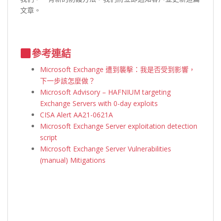
文章。
參考連結
Microsoft Exchange 遭到襲擊：我是否受到影響，
下一步該怎麼做？
Microsoft Advisory – HAFNIUM targeting
Exchange Servers with 0-day exploits
CISA Alert AA21-0621A
Microsoft Exchange Server exploitation detection
script
Microsoft Exchange Server Vulnerabilities
(manual) Mitigations