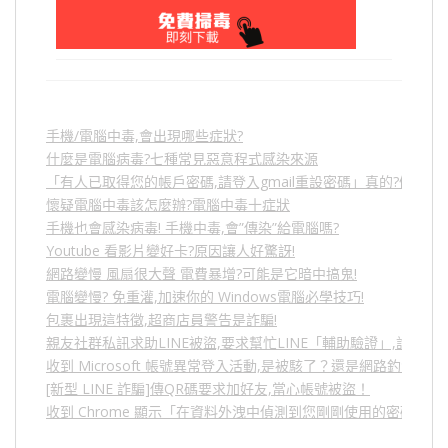
手機/電腦中毒,會出現哪些症狀?
什麼是電腦病毒?七種常見惡意程式感染來源
「有人已取得您的帳戶密碼,請登入gmail重設密碼」真的?假的?
懷疑電腦中毒該怎麼辦?電腦中毒十症狀
手機也會感染病毒! 手機中毒,會”傳染”給電腦嗎?
Youtube 看影片變好卡?原因讓人好驚訝!
網路變慢 風扇很大聲 電費暴增?可能是它暗中搞鬼!
電腦變慢? 免重灌,加速你的 Windows電腦必學技巧!
包裹出現這特徵,超商店員警告是詐騙!
親友社群私訊求助LINE被盜,要求幫忙LINE「輔助驗證」,詐騙
收到 Microsoft 帳號異常登入活動,是被駭了？還是網路釣魚？
[新型 LINE 詐騙]傳QR碼要求加好友,當心帳號被盜！
收到 Chrome 顯示「在資料外洩中偵測到您剛剛使用的密碼」