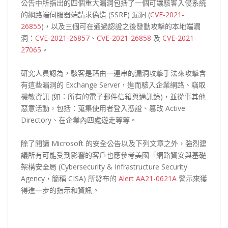
公告中所指出的四個重大漏洞包括了一個可讓駭客入侵系統
的網路端伺服器端請求偽造 (SSRF) 漏洞 (
CVE-2021-
26855
)，以及三個可在通過認證之後發動攻擊的本地端漏
洞：
CVE-2021-26857
、
CVE-2021-26858
及
CVE-2021-
27065
。
研究人員認為，駭客是藉由一連串的漏洞攻擊手法來攻擊含
有這些漏洞的 Exchange Server，進而駭入企業網路、竊取
機敏資訊 (如：所有的電子郵件信箱與通訊錄)，並從事其他
惡意活動，包括：蒐集使用者登入憑證、篡改 Active
Directory、在企業內四處遊走等等。
除了閱讀 Microsoft 的安全公告以及下列文章之外，強烈建
議所有可能受到影響的客戶也應參考美國「網路資安與基礎
架構安全局 (Cybersecurity & Infrastructure Security
Agency，簡稱 CISA) 所發布的
Alert AA21-0621A
警示來獲
得進一步的指示和資訊。