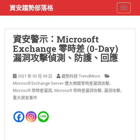
S
資安趨勢部落格
TOGGLE
k
i
p
t
資安警示：Microsoft
o
Exchange 零時差 (0-Day)
m
a
漏洞攻擊偵測、防護、回應
i
n
c
2021 年 03 月 09 日
趨勢科技 TrendMicro
o
,
Microsoft Exchange Server 遭大規模零時差漏洞攻擊
n
,
,
,
Microsoft 零時差漏洞
Microsoft 零時差漏洞攻擊
漏洞攻擊
t
重大資安事件
e
n
t