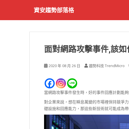
S
資安趨勢部落格
k
i
p
t
o
m
面對網路攻擊事件,該如
a
i
n
2020 年 08 月 26 日
趨勢科技 TrendMicro
c
o
n
t
當網路攻擊事件發生時，好的事件回應計劃能夠
e
對企業來說，想在瞬息萬變的市場裡保持競爭力
n
礎設施和回應能力，那這些新技術就可能成為帶
t