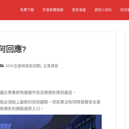
免費下載
防毒軟體推薦
資安漫畫
資安小百科
防詐
何回應?
,
XDR(全面偵測及回應)
企業資安
讓企業重新恢復運作並且將損失降到最低。
竟必須追上最新的技術趨勢。但如果沒有同時發展安全基
來損失的網路威脅入口。