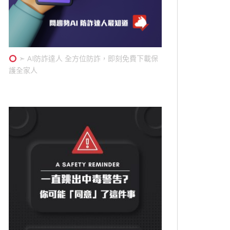
➣ AI防詐達人 全方位防詐，即刻免費下載保
護全家人