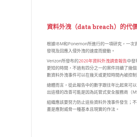
資料外洩（data breach）的代
根據IBM和Ponemon所進行的一項研究，一
發現及回應入侵外洩的速度而變動。
Verizon所發布的
2020年資料外洩調查報告
中發
更短的時間，不過有四分之一的案件持續了幾個
數資料外洩事件可以在幾天或更短時間內被控制
總體而言，從此報告中的數字跟往年比起來可以
出這樣的改善可能是因為託管式安全服務商（M
組織應該要努力防止這些資料外洩事件發生；不
畫是應對威脅一種基本且現實的作法。