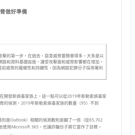
脅做好準備
攻擊的第一步。在過去，惡意威脅要簡單得多，大多是以
網路和資料基礎設施，讓受攻擊面和威脅影響都在增加。
當前威脅的複雜性和持續性，因為網路犯罪分子採用著利
在開發新病毒家族上，這一點可以從2019年新勒索病毒家
的偵測，2019年新勒索病毒家族的數量（95）不到
（特別是Outlook）相關的偵測數則是翻了一倍（從65,702
使用Microsoft 365，也讓詐騙份子將它當作了目標。