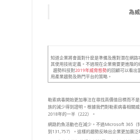
為威
知道企業將會面對什麼是準備及應對潛在網路
其使用技術定義。不過現在企業需要更進階的
趨勢科技對
2019年威脅態勢
的回顧可以看出
用產業趨勢及熱門平台的策略。
勒索病毒開始更加專注在尋找高價值目標而不是
族的減少得到證明。根據我們對勒索病毒相關威脅
2018年的一半（222）。
網路釣魚活動也在減少。不過Microsoft 365
到131,757）。這樣的趨勢反映出企業更加廣泛地