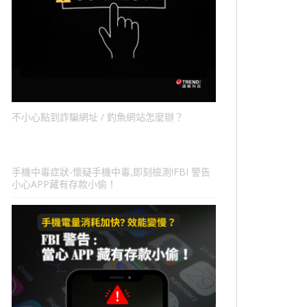
不小心點到詐騙網址 / 釣魚網站怎麼辦？
手機中毒症狀-懷疑手機中毒,即刻檢測!FBI 警告
小心APP藏有存款小偷！