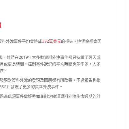
價
次資料外洩事件平均會造成
392萬美元
的損失。這個金額會因
現，雖然在2019年大多數資料外洩事件都只持續了幾天或
月或更長時間。控制事件狀況的平均時間也差不多，大多
住。
發現對資料外洩的發現及回應都有所改善。不過報告也指
SSP）發現了更多的資料外洩事件。
過為此類事件做好準備並制定縮短資料外洩生命週期的計