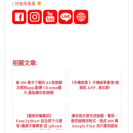
) 快進來看看
相關文章:
逾 300 萬次下載的 49 款遊戲
《手機病毒 》手機帳單暴增?假
及照相app,點選 Chrome圖
美肌 APP , 真扣款!
示,蓋版廣告就展開!
【最新詐騙警訊】
廣告程式冒充成遊戲、電視、
FamilyMart 送全家千元禮
遙控器應用程式，造成 900 萬
卷?蘋果手機專家 送 iphone
Google Play 用戶遭到感染
xs? 韓國瑜送免費貼圖？(最新