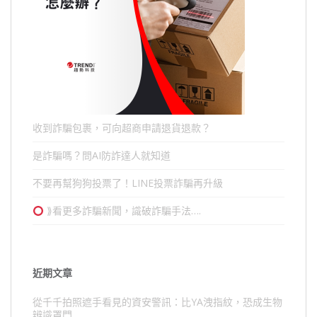
收到詐騙包裹，可向超商申請退貨退款？
是詐騙嗎？問AI防詐達人就知道
不要再幫狗狗投票了！LINE投票詐騙再升級
⟫看更多詐騙新聞，識破詐騙手法….
近期文章
從千千拍照遮手看見的資安警訊：比YA洩指紋，恐成生物
辨識罩門