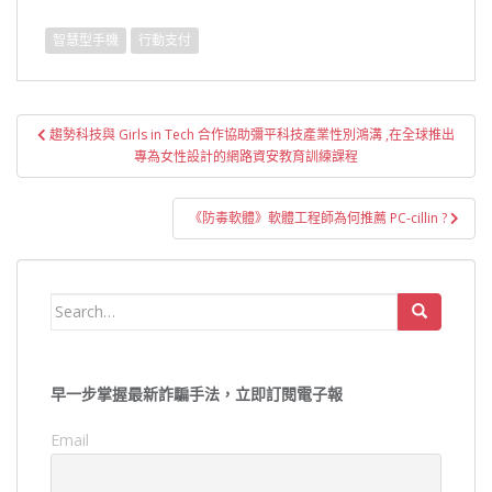
LINE詐騙 /網路詐騙一覽表！)
智慧型手機
行動支付
文
趨勢科技與 Girls in Tech 合作協助彌平科技產業性別鴻溝 ,在全球推出
章
專為女性設計的網路資安教育訓練課程
導
覽
《防毒軟體》軟體工程師為何推薦 PC-cillin ?
Search
for:
早一步掌握最新詐騙手法，立即訂閱電子報
Email