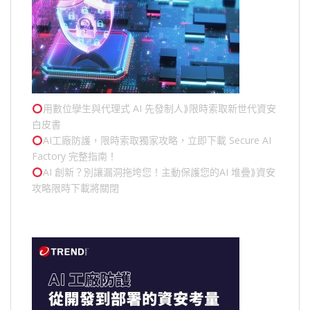
用數位孿生與代理式 AI 先發制人⟫限時索取新世代資安
白皮書
AI工廠防護，限時索取獨家攻略，立即下載 Secure AI
Factory 完整指南！
AI 創新？別讓漏洞拖垮您！主動保護您的
AI 堆疊
⟫資安
攻略限時下載將關閉