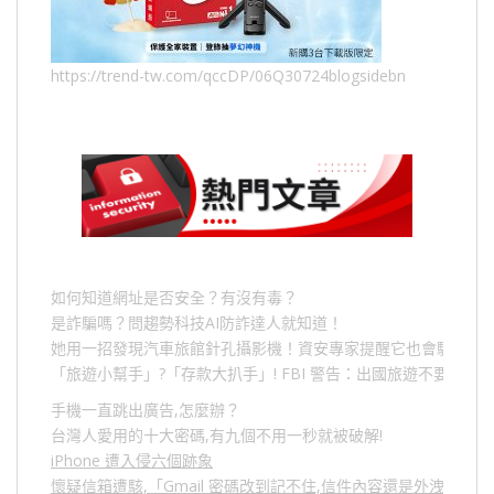
https://trend-tw.com/qccDP/06Q30724blogsidebn
如何知道網址是否安全？有沒有毒？
是詐騙嗎？問趨勢科技AI防詐達人就知道！
她用一招發現汽車旅館針孔攝影機！資安專家提醒它也會駭人成
「旅遊小幫手」
?
「存款大扒手」
! FBI
警告：出國旅遊不要做的
手機一直跳出廣告,怎麼辦？
台灣人愛用的十大密碼,有九個不用一秒就被破解!
iPhone 遭入侵六個跡象
懷疑信箱遭駭,「Gmail 密碼改到記不住,信件內容還是外洩？」