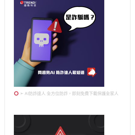
➣ AI防詐達人 全方位防詐，即刻免費下載保護全家人