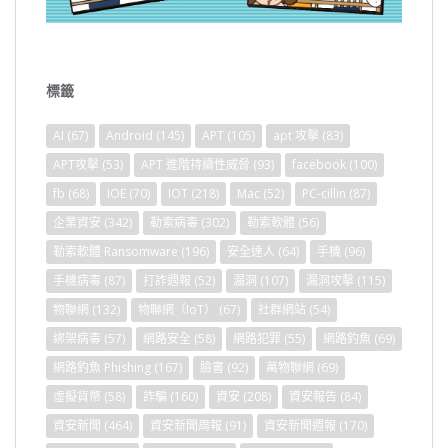
標籤
AI
(67)
Android
(145)
APT
(105)
apt 攻擊
(83)
APT攻擊
(53)
APT 進階持續性威脅
(93)
facebook
(100)
fb
(68)
IOE
(70)
IOT
(218)
Mac
(52)
PC-cillin
(87)
企業資安
(342)
勒索病毒
(302)
勒索軟體
(56)
勒索軟體 Ransomware
(196)
安全達人
(64)
手機
(96)
手機病毒
(87)
打詐週報
(52)
漏洞
(107)
漏洞攻擊
(115)
物聯網
(132)
物聯網（IoT）
(67)
社群網站
(54)
綁架病毒
(57)
網路安全
(58)
網路犯罪
(55)
網路釣魚
(69)
網路釣魚 Phishing
(167)
臉書
(92)
萬物聯網
(69)
虛擬貨幣
(58)
詐騙
(160)
資安
(208)
資安報告
(84)
資安新聞
(464)
資安新聞周報
(91)
資安新聞週報
(170)