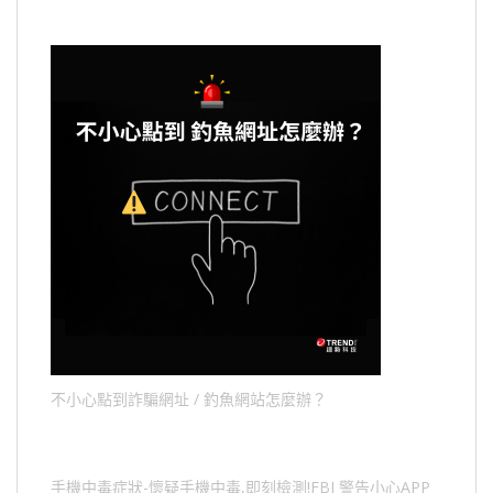
不小心點到詐騙網址 / 釣魚網站怎麼辦？
手機中毒症狀-懷疑手機中毒,即刻檢測!FBI 警告小心APP