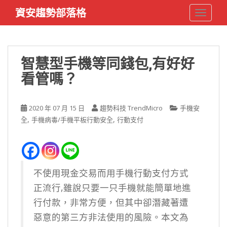
S
資安趨勢部落格
TOGGLE
k
i
p
t
智慧型手機等同錢包,有好好
o
看管嗎？
m
a
i
2020 年 07 月 15 日
趨勢科技 TrendMicro
手機安
n
,
,
全
手機病毒/手機平板行動安全
行動支付
c
o
n
t
e
不使用現金交易而用手機行動支付方式
n
正流行,雖說只要一只手機就能簡單地進
t
行付款，非常方便，但其中卻潛藏著遭
惡意的第三方非法使用的風險。本文為