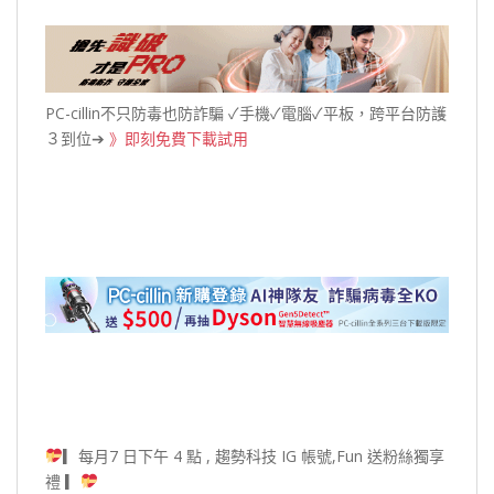
PC-cillin不只防毒也防詐騙 ✓手機✓電腦✓平板，跨平台防護
３到位➔
》即刻免費下載試用
▎每月7 日下午 4 點 , 趨勢科技 IG 帳號,Fun 送粉絲獨享
禮 ▎