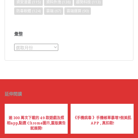
資安漫畫
(115)
資料外洩
(138)
趨勢科技
(113)
防毒軟體
(124)
雲端
(67)
雲端運算
(90)
彙整
彙
整
延伸閱讀
逾 300 萬次下載的 49 款遊戲及照
《手機病毒 》手機帳單暴增?假美肌
相app,點選 Chrome圖示,蓋版廣告
APP , 真扣款!
就展開!