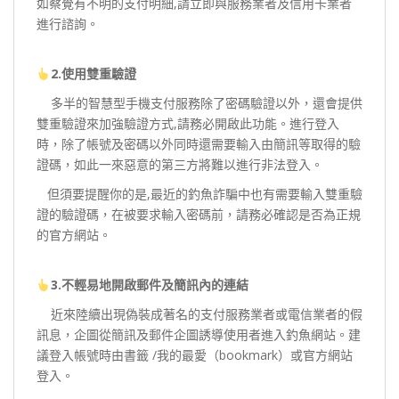
如察覺有不明的支付明細,請立即與服務業者及信用卡業者
進行諮詢。
2.使用雙重驗證
多半的智慧型手機支付服務除了密碼驗證以外，還會提供
雙重驗證來加強驗證方式,請務必開啟此功能。進行登入
時，除了帳號及密碼以外同時還需要輸入由簡訊等取得的驗
證碼，如此一來惡意的第三方將難以進行非法登入。
但須要提醒你的是,最近的釣魚詐騙中也有需要輸入雙重驗
證的驗證碼，在被要求輸入密碼前，請務必確認是否為正規
的官方網站。
3.不輕易地開啟郵件及簡訊內的連結
近來陸續出現偽裝成著名的支付服務業者或電信業者的假
訊息，企圖從簡訊及郵件企圖誘導使用者進入釣魚網站。建
議登入帳號時由書籤 /我的最愛（bookmark）或官方網站
登入。