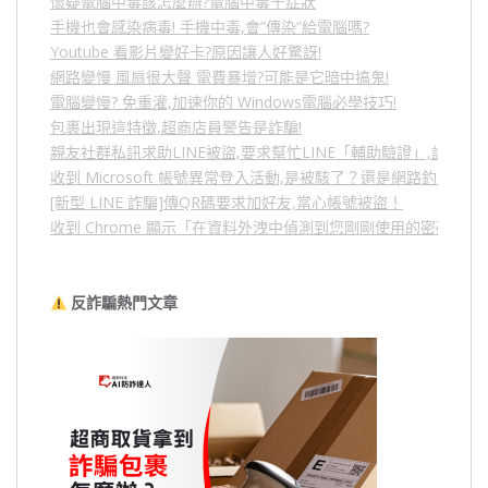
懷疑電腦中毒該怎麼辦?電腦中毒十症狀
手機也會感染病毒! 手機中毒,會”傳染”給電腦嗎?
Youtube 看影片變好卡?原因讓人好驚訝!
網路變慢 風扇很大聲 電費暴增?可能是它暗中搞鬼!
電腦變慢? 免重灌,加速你的 Windows電腦必學技巧!
包裹出現這特徵,超商店員警告是詐騙!
親友社群私訊求助LINE被盜,要求幫忙LINE「輔助驗證」,詐騙
收到 Microsoft 帳號異常登入活動,是被駭了？還是網路釣魚？
[新型 LINE 詐騙]傳QR碼要求加好友,當心帳號被盜！
收到 Chrome 顯示「在資料外洩中偵測到您剛剛使用的密碼」
反詐騙熱門文章