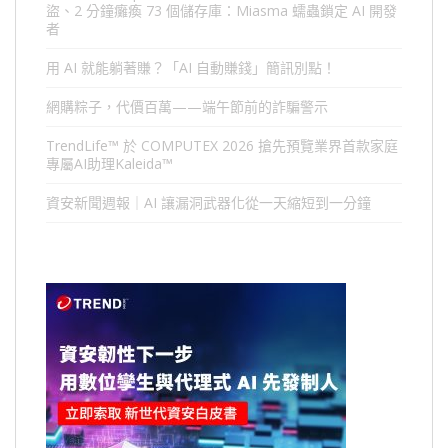
盜、2 分鐘癱瘓 73 個儲存庫：Miasma 蠕蟲鎖定 AI 開發
者
用 AI 就能躺著賺？「AI 自動賺錢」簡訊別點！
網購粽子，代價百萬——端午節前的詐騙警示
TrendLife™ 於 COMPUTEX 2026 搶先預覽業界首款家庭
專屬AI助理Kaleida™
資安新聞週報｜AI 讓漏洞武器化從一天縮短到一分鐘