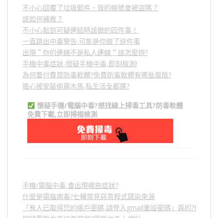
不小心回覆了垃圾郵件，我的帳號會被盜嗎？
該如何補救？
不小心點到可疑連結時該做的四件事！
一直跳出中毒警告,可能是你做了這件事
出現＂你的連線不是私人連線＂該怎麼辦?
手機中毒症狀-懷疑手機中毒,即刻檢測!
為何要付費買防毒軟體?免費防毒軟體有哪些風險?
擔心被安裝偷窺木馬,私生活全都露?
懷疑手機/電腦中毒?想找線上掃毒工具?防毒軟體
免費下載,立即掃描檢測
手機/電腦中毒,會出現哪些症狀?
什麼是電腦病毒?七種常見惡意程式感染來源
「有人已取得您的帳戶密碼,請登入gmail重設密碼」真的?假的?