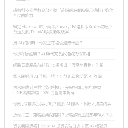
趨勢科技攜手數發部推動「詐騙網站即時警示機制」強化
全民防詐力
鎖定Microsoft帳戶兩年,Sneaky2FA進化版Kratos釣魚平
台遭瓦解,TrendAI情資助攻破案
用 AI 的同時，你家正在被偷渡走什麼？
你還在曬娃嗎？AI 時代家長必知的恐怖真相
網路買農產品前必看！5招辨識「假產地直銷」詐騙
家人開始用 AI 了嗎？這 4 句話能幫你防範 AI 詐騙
買水餃收到黑貓宅急便連結，差點被騙走銀行帳號——
LINE 網購詐騙 2026 完整劇本拆解
你刪了對話就沒事了嗎？關於 AI 隱私，多數人搞錯的事
遠端打工、兼職副業藏陷阱？求職詐騙正鎖定年輕人下手
資安新聞週報| Meta AI 成資安破口逾 2 萬 IG 帳號遭