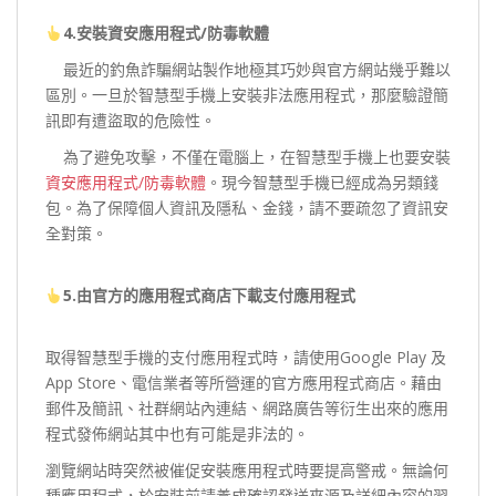
4.安裝資安應用程式/防毒軟體
最近的釣魚詐騙網站製作地極其巧妙與官方網站幾乎難以
區別。一旦於智慧型手機上安裝非法應用程式，那麼驗證簡
訊即有遭盜取的危險性。
為了避免攻擊，不僅在電腦上，在智慧型手機上也要安裝
資安應用程式/防毒軟體
。現今智慧型手機已經成為另類錢
包。為了保障個人資訊及隱私、金錢，請不要疏忽了資訊安
全對策。
5.
由官方的應用程式商店下載
支付應用程式
取得智慧型手機的支付應用程式時，請使用Google Play 及
App Store、電信業者等所營運的官方應用程式商店。藉由
郵件及簡訊、社群網站內連結、網路廣告等衍生出來的應用
程式發佈網站其中也有可能是非法的。
瀏覽網站時突然被催促安裝應用程式時要提高警戒。無論何
種應用程式，於安裝前請養成確認發送來源及詳細內容的習