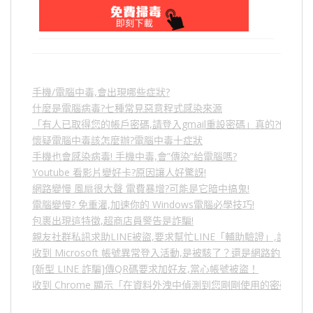
手機/電腦中毒,會出現哪些症狀?
什麼是電腦病毒?七種常見惡意程式感染來源
「有人已取得您的帳戶密碼,請登入gmail重設密碼」真的?假的?
懷疑電腦中毒該怎麼辦?電腦中毒十症狀
手機也會感染病毒! 手機中毒,會”傳染”給電腦嗎?
Youtube 看影片變好卡?原因讓人好驚訝!
網路變慢 風扇很大聲 電費暴增?可能是它暗中搞鬼!
電腦變慢? 免重灌,加速你的 Windows電腦必學技巧!
包裹出現這特徵,超商店員警告是詐騙!
親友社群私訊求助LINE被盜,要求幫忙LINE「輔助驗證」,詐騙
收到 Microsoft 帳號異常登入活動,是被駭了？還是網路釣魚？
[新型 LINE 詐騙]傳QR碼要求加好友,當心帳號被盜！
收到 Chrome 顯示「在資料外洩中偵測到您剛剛使用的密碼」