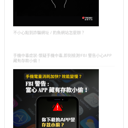
不小心點到詐騙網址 / 釣魚網站怎麼辦？
手機中毒症狀-懷疑手機中毒,即刻檢測!FBI 警告小心APP
藏有存款小偷！