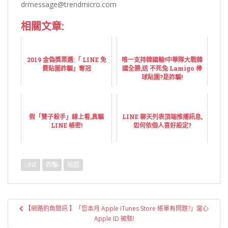
drmessage@trendmicro.com
相關文章:
2019 金偽獎票選:「 LINE 免
唯一支持韓國輸!中華隊大戰韓
費貼圖詐騙」奪冠
國全勝,送 不死兔 Lamigo 棒
球貼圖?是詐騙!
假「雙子殺手」線上看,真騙
LINE 聊天列表頂端推播訊息,
LINE 帳密!
如何依個人喜好設定?
LINE
詐騙
貼圖
文
【網路釣魚簡訊 】「您本月 Apple iTunes Store 帳單有問題?」當心
章
Apple ID 被駭!