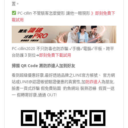
置。
PC-cillin 不管駭客怎麼變形 讓他一眼現形
》即刻免費下
載試用
PC-cillin2020 不只防毒也防詐騙 ✓手機✓電腦✓平板，跨平
台防護３到位➔
即刻免費下載試用
掃描 QR Code 將防詐達人加到好友
看到超級優惠好康,最好透過品牌之LINE官方帳號、 官方網
站或LINE@認證帳號驗證優惠的真實性,加
防詐達人
為朋友,
臉書一頁式詐騙 假免費貼圖 釣魚網站 裝熟恐嚇 假買一送
一 假轉寄好康,通通 OUT!