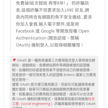
免費抽!這次錯過 再等8年! 」 的詐騙訊
息,這個詐騙不但要求加入LINE 好友,網
頁內同時含有網路釣魚不安全連結 ,要求
你加入會員,輸入電子郵件,或是用
Facebook 或 Google 等開放授權 Open
Authentication (開放認證，簡稱
OAuth) 機制登入,以取得相關權限 !
OAuth 是一種用來讓第三方應用程式登入使用者社群
網站、遊戲網站、免費網站郵件等網路帳號的認證機
制，此機制的好處是使用者不須提供自己的帳號密碼，
而是提供一個可用來登入的認證碼 (token) 讓第三方應用
程式使用。
儘管 OAuth 既方便又應用廣泛，但卻也可能讓使用者暴
露於風險。駭客可只需設法通過服務供應商的背景審
查，就能讓自己的應用程式通過驗證，成為可以合法使
用 OAuth 機制的應用程式。接著駭客就能利用進階
社交
工程（social engineering ）
詐騙來騙取使用者的 OAuth