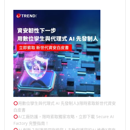
用數位孿生與代理式 AI 先發制人⟫限時索取新世代資安
白皮書
AI工廠防護，限時索取獨家攻略，立即下載 Secure AI
Factory 完整指南！
AI 創新？別讓漏洞拖垮您！主動保護您的
AI 堆疊
⟫資安