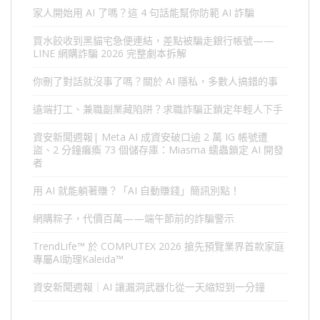
家人開始用 AI 了嗎？這 4 句話能幫你防範 AI 詐騙
買水餃收到黑貓宅急便連結，差點被騙走銀行帳號——
LINE 網購詐騙 2026 完整劇本拆解
你刪了對話就沒事了嗎？關於 AI 隱私，多數人搞錯的事
遠端打工、兼職副業藏陷阱？求職詐騙正鎖定年輕人下手
資安新聞週報| Meta AI 成資安破口逾 2 萬 IG 帳號遭
盜、2 分鐘癱瘓 73 個儲存庫：Miasma 蠕蟲鎖定 AI 開發
者
用 AI 就能躺著賺？「AI 自動賺錢」簡訊別點！
網購粽子，代價百萬——端午節前的詐騙警示
TrendLife™ 於 COMPUTEX 2026 搶先預覽業界首款家庭
專屬AI助理Kaleida™
資安新聞週報｜AI 讓漏洞武器化從一天縮短到一分鐘