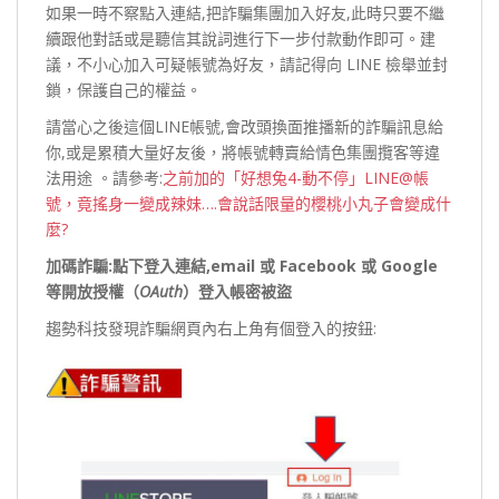
如果一時不察點入連結,把詐騙集團加入好友,此時只要不繼
續跟他對話或是聽信其說詞進行下一步付款動作即可。建
議，不小心加入可疑帳號為好友，請記得向 LINE 檢舉並封
鎖，保護自己的權益。
請當心之後這個LINE帳號,會改頭換面推播新的詐騙訊息給
你,或是累積大量好友後，將帳號轉賣給情色集團攬客等違
法用途 。請參考:
之前加的「好想兔4-動不停」LINE@帳
號，竟搖身一變成辣妹….會說話限量的櫻桃小丸子會變成什
麼?
加碼詐騙:點下登入連結,email 或
Facebook 或 Google
等開放授權（
OAuth
）登入帳密被盜
趨勢科技發現詐騙網頁內右上角有個登入的按鈕: