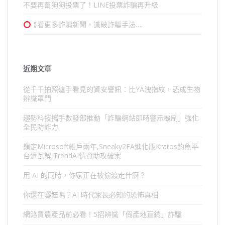
不要再幫狗狗投票了！LINE投票詐騙再升級
⟫看更多詐騙新聞，識破詐騙手法….
近期文章
從千千拍照遮手看見的資安警訊：比YA洩指紋，恐成生物
辨識罩門
趨勢科技攜手數發部推動「詐騙網站即時警示機制」強化
全民防詐力
鎖定Microsoft帳戶兩年,Sneaky2FA進化版Kratos釣魚平
台遭瓦解,TrendAI情資助攻破案
用 AI 的同時，你家正在被偷渡走什麼？
你還在曬娃嗎？AI 時代家長必知的恐怖真相
網路買農產品前必看！5招辨識「假產地直銷」詐騙