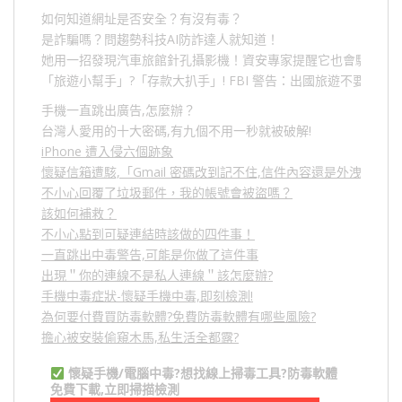
如何知道網址是否安全？有沒有毒？
是詐騙嗎？問趨勢科技AI防詐達人就知道！
她用一招發現汽車旅館針孔攝影機！資安專家提醒它也會駭人成
「旅遊小幫手」
?
「存款大扒手」
! FBI
警告：出國旅遊不要做的
手機一直跳出廣告,怎麼辦？
台灣人愛用的十大密碼,有九個不用一秒就被破解!
iPhone 遭入侵六個跡象
懷疑信箱遭駭,「Gmail 密碼改到記不住,信件內容還是外洩？」
不小心回覆了垃圾郵件，我的帳號會被盜嗎？
該如何補救？
不小心點到可疑連結時該做的四件事！
一直跳出中毒警告,可能是你做了這件事
出現＂你的連線不是私人連線＂該怎麼辦?
手機中毒症狀-懷疑手機中毒,即刻檢測!
為何要付費買防毒軟體?免費防毒軟體有哪些風險?
擔心被安裝偷窺木馬,私生活全都露?
懷疑手機/電腦中毒?想找線上掃毒工具?防毒軟體
免費下載,立即掃描檢測