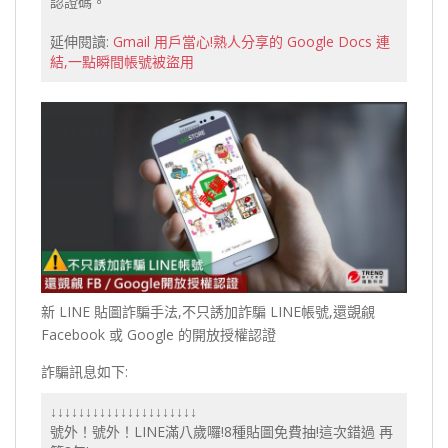
認證碼。
延伸閱讀:
Gmail 用戶當心!熟人分享的 Google Docs 連
結,一點瞬間帳號被盜用
新 LINE 貼圖詐騙手法,不只誘加詐騙 LINE帳號,還覬覦
Facebook 或 Google 的開放授權認證
詐騙訊息如下:
↓↓↓↓↓↓↓↓↓↓↓↓↓↓↓↓↓↓↓↓↓
號外！號外！LINE滿八歲囉!8種貼圖免費抽!這次錯過 再