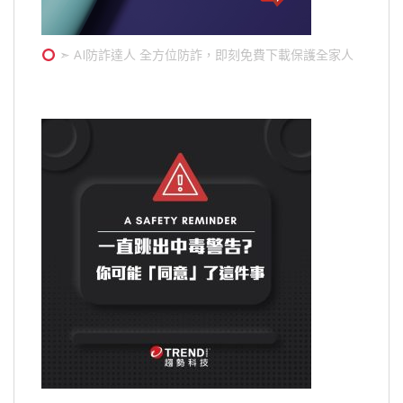
➣ AI防詐達人 全方位防詐，即刻免費下載保護全家人