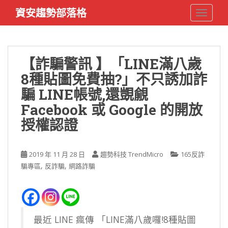
S
資安趨勢部落格
TOGGLE
k
i
p
t
【詐騙警訊 】「LINE滿八歲
o
8種貼圖免費抽?」不只誘加詐
m
a
騙 LINE帳號,還覬覦
i
Facebook 或 Google 的開放
n
授權認證
c
o
n
2019 年 11 月 28 日
趨勢科技 TrendMicro
165反詐
t
,
,
騙專區
反詐騙
網路詐騙
e
n
t
最近 LINE 瘋傳 「LINE滿八歲囉!8種貼圖