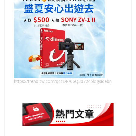
https://trend-tw.com/qccDP/06Q30724blogsidebn