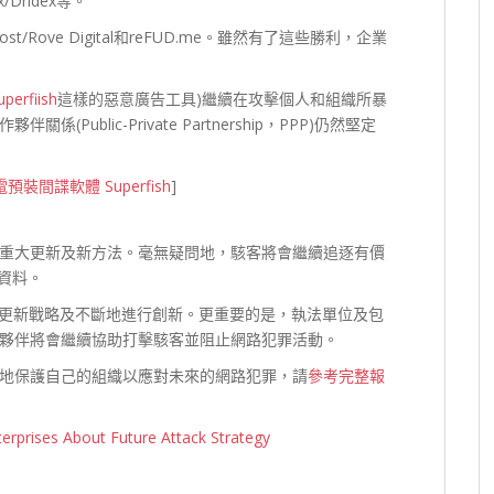
x/Dridex等。
Rove Digital和reFUD.me。雖然有了這些勝利，企業
uperfiish
這樣的惡意廣告工具)繼續在攻擊個人和組織所暴
ublic-Private Partnership，PPP)仍然堅定
想筆電預裝間諜軟體 Superfish
]
重大更新及新方法。毫無疑問地，駭客將會繼續追逐有價
務資料。
在更新戰略及不斷地進行創新。更重要的是，執法單位及包
夥伴將會繼續協助打擊駭客並阻止網路犯罪活動。
地保護自己的組織以應對未來的網路犯罪，請
參考完整報
erprises About Future Attack Strategy