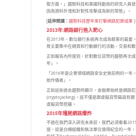
取方面，」趨勢科技和美國特勤局的研究人員發
因為資料外洩和針對性攻擊成為新的常態」。
[
延伸閱讀：
趨勢科技歷年來打擊網路犯罪成果
]
2013
年:
網路銀行進入靶心
在2013年，數位銀行系統再次成為駭客的最
脅主要集中在網頁和行動銀行的活動、交易和數
正如報告內所提到，針對數位貨幣的趨勢再次成
年」。
「2016年是企業領域網路安全史無前例的一
始作俑者」。
正如這些過去趨勢所顯示，金融業始終是網路犯
(cryptojacking)，這不僅是跟虛擬貨
虛擬貨幣挖礦。
2015
年殭屍網路爆炸
不過在我們深入研究未來前，我們必須看看20
提，這是白帽組織和執法單位值得紀念的一年，