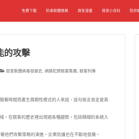
免費下載
防毒軟體推薦
資安漫畫
資安小百科
防詐
能的攻擊
,
,
惡意軟體病毒發展史
網路犯罪駭客集團
駭客列傳
隨著時間而產生周期性模式的人來說，這句格言肯定是真
域。在駭客的歷史裡出現過各種趨勢，包括精細的系統入
，隨著他們攻擊策略的演進，企業防護也在不斷地發展。