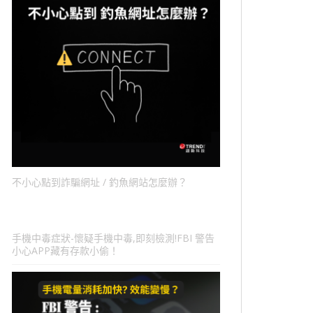
不小心點到詐騙網址 / 釣魚網站怎麼辦？
手機中毒症狀-懷疑手機中毒,即刻檢測!FBI 警告
小心APP藏有存款小偷！