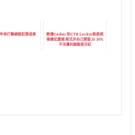
年來打擊網路犯罪成果
散播Cerber 和CTB Locker勒索病
毒嫌犯遭捕:程式非自己開發,以 30%
不法獲利跟駭客分紅