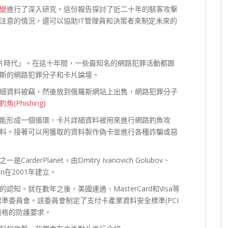
變
進行了深入研究。這份報告探討了近二十年的駭客攻擊
注意的情況，還可以協助IT管理員和決策者來制定未來的
「卡片時代」。在這十年間，一些最知名的網路犯罪活動都跟
斯的網路犯罪分子和卡片論壇。
細資料被竊，然後放到俄羅斯網站上出售，網路犯罪分子
魚(Phishing)
能形成一個循環，卡片詳細資料被用來進行網路釣魚攻
料。接著可以用獲取的資料製作偽卡並進行各種詐騙或惡
rPlanet，由Dmitry Ivanovich Golubov、
ohorin在2001年建立。
。就在數年之後，美國運通、MasterCard和Visa等
標準委員會。該委員會制定了支付卡產業資料安全標準(PCI
嚴格的防護要求。