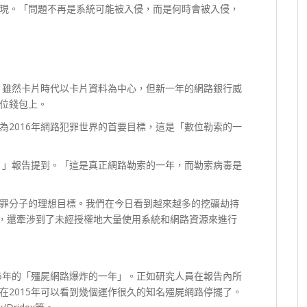
現。「問題不再是系統可能被入侵，而是何時會被入侵，
愛。雖然卡片時代以卡片資料為中心，但新一年的網路銀行威
位錢包上。
為2016年網路犯罪世界的首要目標，這是「數位勒索的一
年，」報告提到。「這是真正網路勒索的一年，而勒索病毒是
罪分子的理想目標。我們在今日看到越來越多的挖礦劫持
幣竊盜有關，還牽涉到了未經授權地大量使用系統和網路資源來進行
15年的「殭屍網路爆炸的一年」。正如研究人員在報告內所
在2015年可以看到幾個運作很久的知名殭屍網路停擺了。