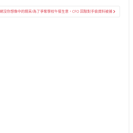
/暗網沒你想像中的精采/為了爭奪學校午餐生意，CFO 因駭對手偷資料被捕