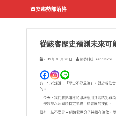
S
資安趨勢部落格
k
i
p
t
o
m
從駭客歷史預測未來可
a
i
n
2019 年 05 月 20 日
趨勢科技 TrendMicro
c
o
n
t
有一句老話說：「歷史不停重演」。對於相信會
e
的。
n
今天，我們將把這樣的思維應用到網路犯罪領
t
侵攻擊以及圍繞特定業務目標發展的技術。
但有一點不變是 – 網路犯罪分子持續在演化