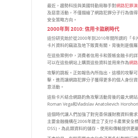
最近，趨勢科技與美國特勤局聯手對
網路犯罪演
及惡意活動，不僅描繪了網路犯罪分子行為值得
安全策略方向。
2000年到 2010:
信用卡盜刷時代
這份研究始於從2000年到2010年間所謂的
卡片資料的竊盜及地下販賣有關，背後則是俄羅
在這些案例中，消費者信用卡和簽帳金融卡的詳
可以在這些網站上購買這些資料並用來作為
網路釣
攻擊的跳板。正如報告內所指出，這樣的攻擊可
擊，進而讓網路犯罪分子獲得更多的個人身份資
意活動。
這些卡片結合網路釣魚攻擊活動背後的最大網站之一是Carde
Roman Vega和Vladislav Anatolievich Hor
這個時代讓人們加強了對完善保護財務資料需求的認知
主要金融機構在2006年建立了支付卡產業安全
DSS)，為此類資料的儲存、使用和傳輸提供更