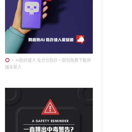
➣ AI防詐達人 全方位防詐，即刻免費下載保
護全家人