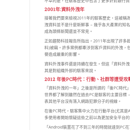
不幸的是，在駭客歷史中包含了更多針對銀行資
2001
年:
資料外洩年
接著我們要來檢視2011年的駭客歷史，這被
洩資料並不是什麼新鮮事 – 幾乎各大產業的
成為頭條新聞還並不常見。
正如趨勢科技報告所指出，2011年出現了許多
料)被竊。許多案例都牽涉到客戶資料的外洩，
譽造成嚴重的影響。
資料外洩事件還是持續在發生。但這「資料外洩
其是對組織外部的駭客來說。
2012
年後PC
時代：行動、社群等遭受攻
「資料外洩的一年」之後是所謂的「後PC時代
世界都了解到雖然在過去PC是駭客的主要目標 
表其他平台沒有落入網路犯罪分子的視線。
在後PC時代，駭客集中火力在行動平台(尤其是An
多使用者開始懷疑這些之前以為更加安全平台的
「Android裝置花了不到三年的時間就達到P