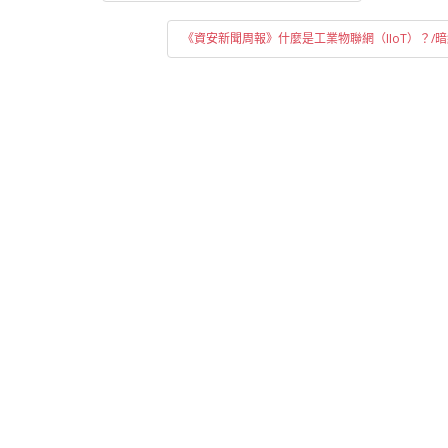
章
導
《資安新聞周報》什麼是工業物聯網（IIoT）？ 
覽