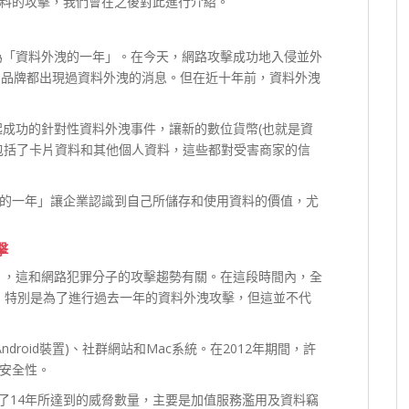
料的攻擊，我們會在之後對此進行介紹。
稱為「資料外洩的一年」。在今天，網路攻擊成功地入侵並外
知名品牌都出現過資料外洩的消息。但在近十年前，資料外洩
起成功的針對性資料外洩事件，讓新的數位貨幣(也就是資
包括了卡片資料和其他個人資料，這些都對受害商家的信
的一年」讓企業認識到自己所儲存和使用資料的價值，尤
擊
」，這和網路犯罪分子的攻擊趨勢有關。在這段時間內，全
– 特別是為了進行過去一年的資料外洩攻擊，但這並不代
droid裝置)、社群網站和Mac系統。在2012年期間，許
安全性。
C花了14年所達到的威脅數量，主要是加值服務濫用及資料竊