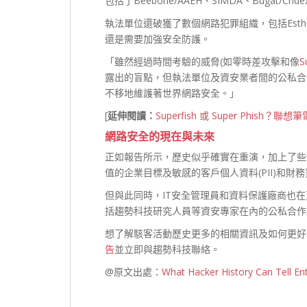
包括了Beebone/AAEH、SIMDA、Bugat/Cride
執法單位還破獲了數個網路犯罪組織，包括Esthost/
還是需要加強安全防護。
「雖然經過時間考驗的威脅(如零時差攻擊和像
S
露出的盲點，但執法單位及資安業者間的公私合作夥伴關係(P
不移地維護著世界網路安全。」
[
延伸閱讀：
Superfish 或 Super Phish？聯
網路安全的現在與未來
正如報告所示，歷史似乎確實在重演，加上了些
值的企業目標及敏感的客戶個人資料(PII)和財
但與此同時，IT安全管理員和資料保護廠商也
括趨勢科技研究人員等資安專家在內的公私合作
想了解駭客活動歷史更多的相關資訊及如何更好
告
並立即與趨勢科技聯絡。
@原文出處：
What Hacker History Can Tell Ent