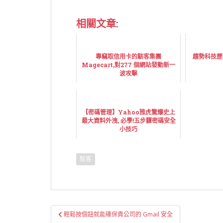
相關文章:
專竊取信用卡的駭客集團
趨勢科技歷
Magecart,對277 個網站發動新一
波攻擊
【密碼管理】Yahoo雅虎驚爆史上
最大資料外洩, 必學!五步驟密碼安全
小技巧
駭客
文
輕鬆按個鈕就能確保貴公司的 Gmail 安全