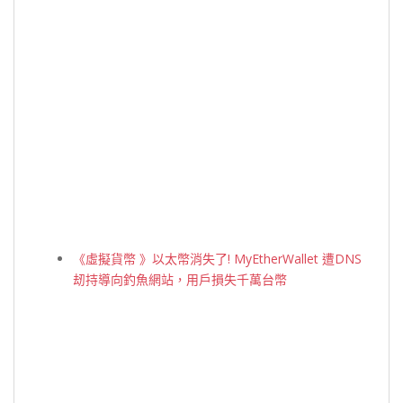
《虛擬貨幣 》以太幣消失了! MyEtherWallet 遭DNS
刼持導向釣魚網站，用戶損失千萬台幣