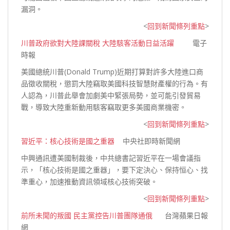
漏洞。
<
回到新聞條列重點
>
川普政府欲對大陸課關稅 大陸駭客活動日益活躍
電子
時報
美國總統川普(Donald Trump)近期打算對許多大陸進口商
品徵收關稅，懲罰大陸竊取美國科技智慧財產權的行為。有
人認為，川普此舉會加劇美中緊張局勢，並可能引發貿易
戰，導致大陸重新動用駭客竊取更多美國商業
機密。
<
回到新聞條列重點
>
習近平：核心技術是國之重器
中央社即時新聞網
中興通訊遭美國制裁後，中共總書記習近平在一場會議指
示，「核心技術是國之重器」，要下定決心、保持恒心、找
準重心，加速推動資訊領域核心技術
突破。
<
回到新聞條列重點
>
前所未聞的叛國 民主黨控告川普團隊通俄
台灣蘋果日報
網