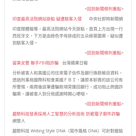
<
回到新聞條列重點
>
印度最高法院網站掛點 疑遭駭客入侵
中央社即時新聞網
印度媒體報導，最高法院網站今天掛點，首頁上方出現一行
西班牙文，下方是由綠色字母排成的五朵綠葉圖案，疑似遭
到駭客
入侵。
<
回到新聞條列重點
>
留美女警 聯手FBI阻詐騙
台灣蘋果日報
分析被害人和美國公司往來電子信件及銀行換款帳目資料，
透過刑事局國際科知會美國ＦＢＩ，讓原本卸責的該公司有
所警惕，兩周後該筆遭騙款項突匯回銀行，成功阻止跨國詐
騙案，讓被害人到分局感謝時開心
哽咽。
<
回到新聞條列重點
>
趨勢科技發表採用人工智慧的分析技術 防範電子郵件詐騙
網管人
趨勢科技 Writing Style DNA（寫作風格 DNA）可針對變臉