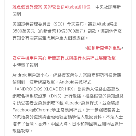
雅虎個資外洩案 美證管會罰Altaba逾10億
中央社即時新
聞網
美國證券管理委員會（SEC）今天宣布，將對Altaba祭出
3500萬美元（約新台幣10億3700萬元）罰款，懲罰他們沒
有知會有關當局雅虎用戶重大個資
遭竊。
<
回到新聞條列重點
>
安卓手機用戶當心 新間諜程式與銀行木馬程式展開攻擊
中時電子報網
Android用戶請小心，網路資安解決方案廠商趨勢科技近期
偵測到一波新網路攻擊，Android惡意程式
「ANDROIDOS_XLOADER.HRX」會透過入侵路由器篡改
網域名稱系統設定（DNS）進行散播，推播假冒的通知訊息
引誘受害者去惡意網域下載 XLoader惡意程式，並喬裝成
Facebook或Chrome等正常應用程式，進一步竊取裝置上
的包括身分識別與金融帳號密碼等個人敏感資料，不法人士
瞄準了台灣、香港、中國大陸、日本和韓國等亞洲地區進行
散播
攻擊。