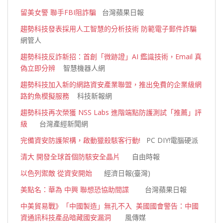
留美女警 聯手FBI阻詐騙
台灣蘋果日報
趨勢科技發表採用人工智慧的分析技術 防範電子郵件詐騙
網管人
趨勢科技反詐新招：首創「微跡證」AI 鑑識技術，Email 真
偽立即分辨
智慧機器人網
趨勢科技加入新的網路資安產業聯盟，推出免費的企業級網
路釣魚模擬服務
科技新報網
趨勢科技再次榮獲 NSS Labs 進階端點防護測試「推薦」評
級
台灣產經新聞網
完備資安防護架構，啟動獵殺駭客行動!
PC DIY!電腦硬派
清大 開發全球首個防駭安全晶片
自由時報
以色列禦敵 從資安開始
經濟日報(臺灣)
美點名：華為 中興 聯想恐協助間諜
台灣蘋果日報
中美貿易戰》「中國製造」無孔不入 美國國會警告：中國
資通訊科技產品暗藏國安漏洞
風傳媒