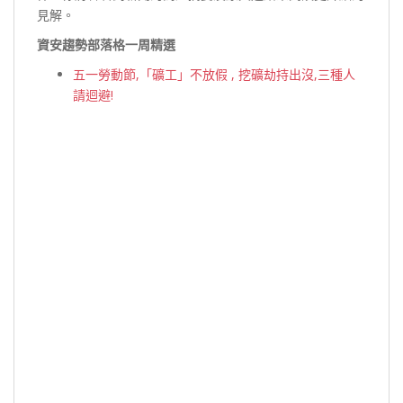
見解。
資安趨勢部落格一周精選
五一勞動節,「礦工」不放假 , 挖礦劫持出沒,三種人
請迴避!