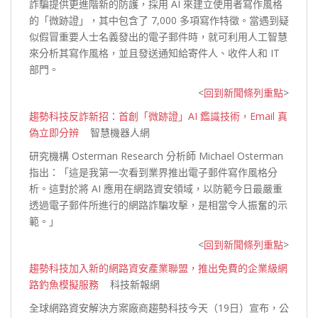
詐騙提供更進階新的防護，採用 AI 來建立使用者寫作風格
的「微跡證」，其中包含了 7,000 多項寫作特徵。當遇到疑
似假冒重要人士名義發出的電子郵件時，就可利用人工智慧
來分析其寫作風格，並且發送通知給寄件人、收件人和 IT
部門。
<
回到新聞條列重點
>
趨勢科技反詐新招：首創「微跡證」AI 鑑識技術，Email 真
偽立即分辨
智慧機器人網
研究機構 Osterman Research 分析師 Michael Osterman
指出：「這是我第一次看到業界推出電子郵件寫作風格分
析。這對於將 AI 應用在網路資安領域，以防範今日最嚴重
透過電子郵件所進行的網路詐騙攻擊，是相當令人振奮的示
範。」
<
回到新聞條列重點
>
趨勢科技加入新的網路資安產業聯盟，推出免費的企業級網
路釣魚模擬服務
科技新報網
全球網路資安解決方案廠商趨勢科技今天（19日）宣布，公