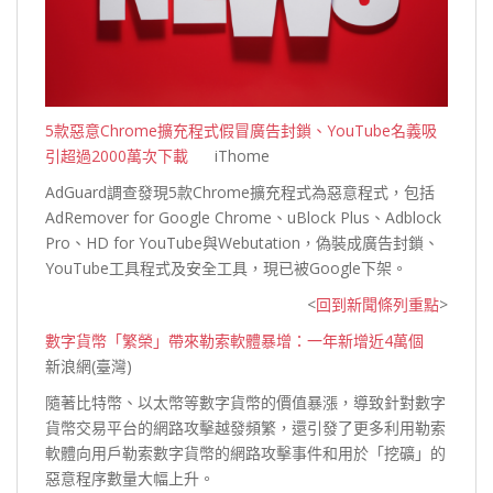
5款惡意Chrome擴充程式假冒廣告封鎖、YouTube名義吸
引超過2000萬次下載
iThome
AdGuard調查發現5款Chrome擴充程式為惡意程式，包括
AdRemover for Google Chrome、uBlock Plus、Adblock
Pro、HD for YouTube與Webutation，偽裝成廣告封鎖、
YouTube工具程式及安全工具，現已被Google
下架。
<
回到新聞條列重點
>
數字貨幣「繁榮」帶來勒索軟體暴增：一年新增近4萬個
新浪網(臺灣)
隨著比特幣、以太幣等數字貨幣的價值暴漲，導致針對數字
貨幣交易平台的網路攻擊越發頻繁，還引發了更多利用勒索
軟體向用戶勒索數字貨幣的網路攻擊事件和用於「挖礦」的
惡意程序數量大幅
上升。