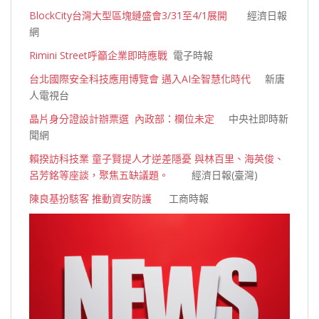
BlockCity台灣大型區塊鏈盛會3/31至4/1展開
經濟日報
網
Rimini Street呼籲企業即時應戰
電子時報
台北國際安全科技應用博覽會 邁入AI全智慧化時代
新唐
人電視台
晶片身分證設計辦票選 內政部：欄位未定
中央社即時新
聞網
賴揆訪科技業 童子賢提人才逆差隱憂 與林百里、海英俊、
呂芳銘等座談，聚焦五缺議題。
經濟日報(臺灣)
陳良基扮駭客 推動資安防護
工商時
報