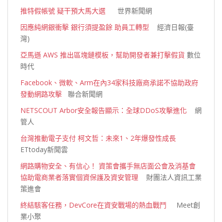
推特假帳號 疑干預大馬大選
世界新聞網
因應純網銀衝擊 銀行須提盈餘 助員工轉型
經濟日報(臺
灣)
亞馬遜 AWS 推出區塊鏈模板，幫助開發者兼打擊假貨
數位
時代
Facebook、微軟、Arm在內34家科技廠商承諾不協助政府
發動網路攻擊
聯合新聞網
NETSCOUT Arbor安全報告顯示：全球DDoS攻擊進化
網
管人
台灣推動電子支付 柯文哲：未來1、2年爆發性成長
ETtoday新聞雲
網路購物安全、有信心！ 資策會攜手無店面公會及消基會
協助電商業者落實個資保護及資安管理
財團法人資訊工業
策進會
終結駭客任務，DevCore在資安戰場的熱血戰鬥
Meet創
業小聚