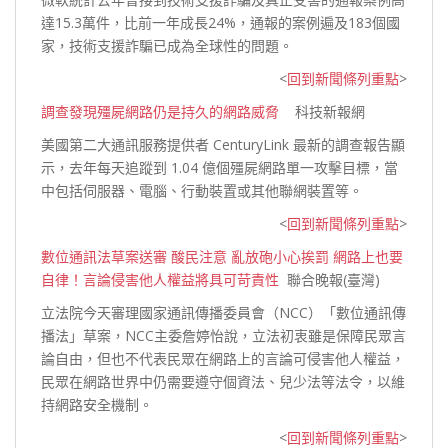
達15.3萬件，比前一年成長24%，通報的案例遍及183個國
家，技術支援詐騙已成為全球性的
問題。
<
回到新聞條列重點
>
調查發現殭屍網路仍是持久的網路威脅
科技新報網
美國第二大通訊服務提供者 CenturyLink 最新的調查報告顯
示，去年每天追蹤到 1.04 億個殭屍網路單一攻擊目標，當
中包括伺服器、電腦、行動裝置或其他聯網
裝置等。
<
回到新聞條列重點
>
數位通訊法草案送審 酸民注意 亂放砲小心挨罰 網路上也要
自律！言論侵害他人權益將具可苛責性
聯合晚報(臺灣)
立法院今天審理國家通訊傳播委員會（NCC）「數位通訊傳
播法」草案，NCC主委詹婷怡說，立法初衷雖是保障民眾言
論自由，但也不代表民眾在網路上的言論可侵害他人權益，
民眾在網路世界中仍需要遵守個資法、兒少法等法令，以維
持網路安全
機制。
<
回到新聞條列重點
>