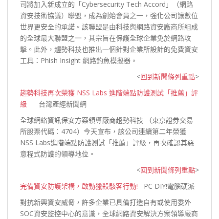
司將加入新成立的「Cybersecurity Tech Accord」（網路
資安技術協議）聯盟，成為創始會員之一，強化公司讓數位
世界更安全的承諾。該聯盟是由科技與網路資安廠商所組成
的全球最大聯盟之一，其宗旨在保護全球企業免於網路攻
擊。此外，趨勢科技也推出一個針對企業所設計的免費資安
工具：Phish Insight 網路釣魚模
擬器。
<
回到新聞條列重點
>
趨勢科技再次榮獲 NSS Labs 進階端點防護測試「推薦」評
級
台灣產經新聞網
全球網絡資訊保安方案領導廠商趨勢科技 （東京證券交易
所股票代碼：4704）今天宣布，該公司連續第二年榮獲
NSS Labs進階端點防護測試「推薦」評級，再次確認其惡
意程式防護的領導
地位。
<
回到新聞條列重點
>
完備資安防護架構，啟動獵殺駭客行動!
PC DIY!電腦硬派
對抗新興資安威脅，許多企業已具備打造自有或使用委外
SOC資安監控中心的意識，全球網路資安解決方案領導廠商