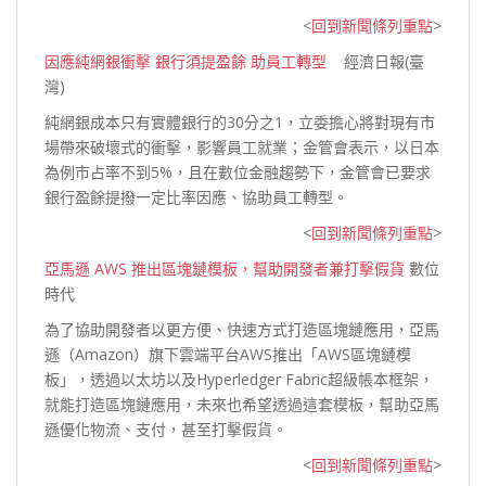
<
回到新聞條列重點
>
因應純網銀衝擊 銀行須提盈餘 助員工轉型
經濟日報(臺
灣)
純網銀成本只有實體銀行的30分之1，立委擔心將對現有市
場帶來破壞式的衝擊，影響員工就業；金管會表示，以日本
為例市占率不到5%，且在數位金融趨勢下，金管會已要求
銀行盈餘提撥一定比率因應、協助員工
轉型。
<
回到新聞條列重點
>
亞馬遜 AWS 推出區塊鏈模板，幫助開發者兼打擊假貨
數位
時代
為了協助開發者以更方便、快速方式打造區塊鏈應用，亞馬
遜（Amazon）旗下雲端平台AWS推出「AWS區塊鏈模
板」，透過以太坊以及Hyperledger Fabric超級帳本框架，
就能打造區塊鏈應用，未來也希望透過這套模板，幫助亞馬
遜優化物流、支付，甚至打擊
假貨。
<
回到新聞條列重點
>