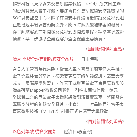
趨勢科技（東京證券交易所股票代碼：4704）所共同主辦
的台灣資安大會中呼籲，要建置具有更準確資安防護機制的
SOC資安監控中心，除了在資安事件爆發後追蹤惡意程式阻
止散播及事後調查預防之外，應同時納入獵殺駭客的概念，
從了解駭客於前期開發惡意程式即開始掌握，精準掌握威脅
情資，早一步協助企業或客戶全面保護重要
情資。
<
回到新聞條列重點
>
清大 開發全球首個防駭安全晶片
自由時報
ＡＩ人工智慧時代來臨，從無人車、智慧工廠至個人手機、
電子穿戴裝備等晶片，都需要更高等級防駭保護。清華大學
成立「國際產學聯盟」，昨天正式與巨量電子束直寫微影設
備商荷蘭Mapper微影公司簽約，引進市面價值數十億元、
全球第二台的巨量電子束微影設備到清華實驗室，將開發有
專屬身分證的防駭安全晶片，也宣告十二吋晶圓巨量電子束
直寫微影技術（MEB12）計畫正式在清華大學
啟動。
<
回到新聞條列重點
>
以色列禦敵 從資安開始
經濟日報(臺灣)