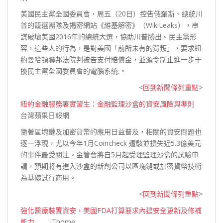
美國民主黨全國委員會，周五（20日）控告俄羅斯、總統川
普的競選團隊及揭密網站《維基解密》（WikiLeaks），串
謀破壞美國2016年的總統大選，協助川普勝出。民主黨形
容，這些人的行為，是對美國「前所未有的背叛」，要求紐
約曼哈頓聯邦法院判被告支付賠償金，並頒令制止進一步干
擾民主黨全國委員會的電腦
系統.。
<
回到新聞條列重點
>
紐約金融服務署實習生：金融監理沙盒的資安風險與準則
台灣蘋果日報網
隨著區塊鏈及加密貨幣的應用日益普及，相關的資安問題也
逐一浮現，尤以今年1月Coincheck 遭駭並損失近5.3億美元
的事件最受關注。金管會將自5月起受理監理沙盒的試驗申
請，預期將有進入沙盒的新創公司以區塊鏈或加密貨幣技術
為基礎試行
商用。
<
回到新聞條列重點
>
強化醫療裝置資安，美國FDA打算要求內建安全更新及修補
能力
iThome