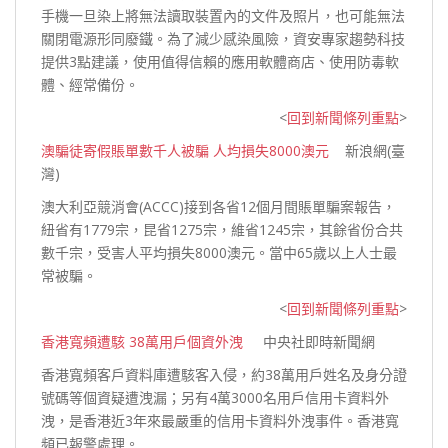
手機一旦染上將無法讀取裝置內的文件及照片，也可能無法
關閉電源形同廢鐵。為了減少感染風險，資安專家趨勢科技
提供3點建議，使用值得信賴的應用軟體商店、使用防毒軟
體、經常
備份。
<
回到新聞條列重點
>
澳騙徒寄假賬單數千人被騙 人均損失8000澳元
新浪網(臺
灣)
澳大利亞競消會(ACCC)接到各省12個月間賬單騙案報告，
紐省有1779宗，昆省1275宗，維省1245宗，其餘省份合共
數千宗，受害人平均損失8000澳元。當中65歲以上人士最
常
被騙。
<
回到新聞條列重點
>
香港寬頻遭駭 38萬用戶個資外洩
中央社即時新聞網
香港寬頻客戶資料庫遭駭客入侵，約38萬用戶姓名及身分證
號碼等個資疑遭洩漏；另有4萬3000名用戶信用卡資料外
洩，是香港近3年來最嚴重的信用卡資料外洩事件。香港寬
頻已報警
處理。