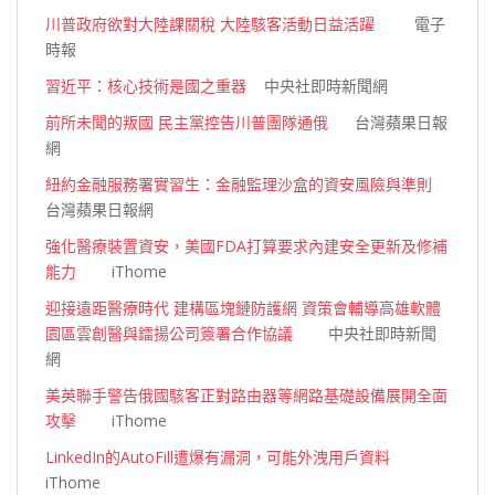
川普政府欲對大陸課關稅 大陸駭客活動日益活躍
電子
時報
習近平：核心技術是國之重器
中央社即時新聞網
前所未聞的叛國 民主黨控告川普團隊通俄
台灣蘋果日報
網
紐約金融服務署實習生：金融監理沙盒的資安風險與準則
台灣蘋果日報網
強化醫療裝置資安，美國FDA打算要求內建安全更新及修補
能力
iThome
迎接遠距醫療時代 建構區塊鏈防護網 資策會輔導高雄軟體
園區雲創醫與鐳揚公司簽署合作協議
中央社即時新聞
網
美英聯手警告俄國駭客正對路由器等網路基礎設備展開全面
攻擊
iThome
LinkedIn的AutoFill遭爆有漏洞，可能外洩用戶資料
iThome