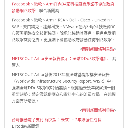
Facebook、微軟、Arm在內34家科技廠商承諾不協助政府
發動網路攻擊
聯合新聞網
Facebook、微軟、Arm、RSA、Dell、Cisco、LinkedIn、
SAP、賽門鐵克、趨勢科技、VMware在內34家科技廠商宣
布簽署網路安全技術協議，除承諾協助其客戶、用戶免受網
路攻擊威脅之外，更強調不會協助政府發動任何網路
攻擊。
<
回到新聞條列重點
>
NETSCOUT Arbor安全報告顯示：全球DDoS攻擊進化
網
管人
NETSCOUT Arbor發佈2018年度全球基礎架構安全報告
（Worldwide Infrastructure Security Report, WISR）中，
強調全球DDoS攻擊的冷酷無情。根據過去幾年觀察到一個
重要趨勢：鎖定雲端供應商和資料中心的流量攻擊，在規模
方面有
所增長。
<
回到新聞條列重點
>
台灣推動電子支付 柯文哲：未來1、2年爆發性成長
ETtoday新聞雲