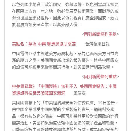
以色列國小地貧，政治國安上強敵環繞，以色列當局深知要
在國際上占有一席之地，勢必發展高技術產業，而戰爭的威
脅也擴展至網路世界，因此以色列視資訊安全即國安，致力
於發展資訊安全產業，以禦外敵
入侵。
<
回到新聞條列重點
>
美點名：華為 中興 聯想恐協助間諜
台灣蘋果日報
中國電信巨擘中興遭美方嚴厲制裁，華為也面臨美方日益高
漲的壓力之際，美國國會新出爐的報告警告，這些中國廠商
的設備可能被用來從事間諜行為，對美國進行網路
攻擊。
<
回到新聞條列重點
>
中美貿易戰》「中國製造」無孔不入 美國國會警告：中國
資通訊科技產品暗藏國安漏洞
風傳媒
美國國會轄下的「中美經濟與安全評估委員會」19日警告，
由中國企業或受中國影響的企業製造的資訊、通訊科技產
品，都有被改造的隱憂，中國可能將其用於對美國政府進行
間諜活動，美國如果過度依賴中國製造的電子產品和軟體，
可能面臨被中國監聽或遭網路攻擊的危險，成為國家安全的