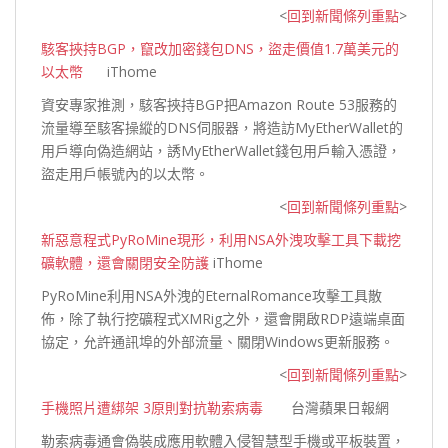
<
回到新聞條列重點
>
駭客挾持BGP，竄改加密錢包DNS，盜走價值1.7萬美元的
以太幣
iThome
資安專家推測，駭客挾持BGP把Amazon Route 53服務的
流量導至駭客操縱的DNS伺服器，將造訪MyEtherWallet的
用戶導向偽造網站，誘MyEtherWallet錢包用戶輸入憑證，
盜走用戶帳號內的以
太幣。
<
回到新聞條列重點
>
新惡意程式PyRoMine現形，利用NSA外洩攻擊工具下載挖
礦軟體，還會關閉安全防護
iThome
PyRoMine利用NSA外洩的EternalRomance攻擊工具散
佈，除了執行挖礦程式XMRig之外，還會開啟RDP遠端桌面
協定，允許通訊埠的外部流量、關閉Windows更新
服務。
<
回到新聞條列重點
>
手機照片遭綁架 3原則對抗勒索病毒
台灣蘋果日報網
勒索病毒通會偽裝成應用軟體入侵智慧型手機或平板裝置，