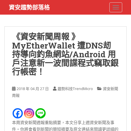
S
資安趨勢部落格
TOGGLE
k
i
p
t
《資安新聞周報 》
o
MyEtherWallet 遭DNS刼
m
a
持導向釣魚網站/Android 用
i
戶注意新一波間諜程式竊取銀
n
行帳密！
c
o
n
2018 年 04 月 27 日
趨勢科技TrendMicro
資安新聞
t
周報
e
n
t
本周資安新聞週報重點摘要，本文分享上週資安新聞及事
件。你將會看到新聞的簡短摘要及原文連結來閱讀更詳細的