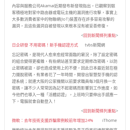
內容與服務公司Akamai近期發布新發現指出，已觀察到駭
客積極地對家中路由器或電玩主機的漏洞進行攻擊，事實上
大多數消費者家中的物聯網(IoT)裝置存在許多容易攻擊的
漏洞，且這些漏洞自被發現以來根本沒有被妥善
修復。
<
回到新聞條列重點
>
日企研發 不用密碼！新手機認證方式
tvbs新聞網
忘記密碼，是現代人愈來愈經常面臨的窘況，除了設定密碼
的組合變得更複雜，有些網站甚至要求定期修改密碼，以防
止密碼被盜，卻也造成使用上的不便，因此日本最近就在極
力擺脫密碼，有業者花了一年時間，開發出智慧型手機的認
證系統；就連大阪的公家機關以前要求職員每3個月換一次
密碼，讓不少人常常因為記不起密碼而影響到工作進度，如
今他們也導入一種「活體認證」，上班時只要伸出手感應一
下，電腦就會自動登
入！
<
回到新聞條列重點
>
微軟：去年技術支援詐騙案例較前年增加24%
iThome
微軟統計去年曾接到技術支援詐騙及真正受害的通報案例高