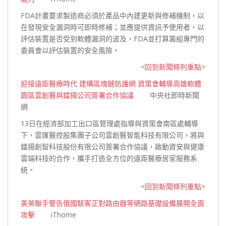
FDA計畫要求製造商必須於產品中內建更新與修補機制，以
在發現安全漏洞時可即時修補；並應提供資訊予使用者，以
評估裝置是否受到軟體漏洞的波及，FDA並打算籌組專門的
委員會以評估裝置的安全
風險。
<
回到新聞條列重點
>
迎接遠距醫療時代 建構區塊鏈防護網 資策會輔導高雄軟體
園區雲創醫與鐳揚公司簽署合作協議
中央社即時新聞
網
13日在經濟部加工出口區管理處指導與資策會南區處輔導
下，雲匯醫控股集團子公司雲創醫智能科技有限公司，將與
鐳揚創智科技股份有限公司簽署合作協議，啟動資安與健康
雲端科技的合作，攜手打造全方位的遠距醫療居家服務
系
統。
<
回到新聞條列重點
>
美英聯手警告俄國駭客正對路由器等網路基礎設備展開全面
攻擊
iThome