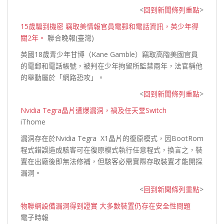
<
回到新聞條列重點
>
15歲騙到機密 竊取美情報官員電郵和電話資訊，英少年得
關2年。
聯合晚報(臺灣)
英國18歲青少年甘博（Kane Gamble）竊取高階美國官員
的電郵和電話帳號，被判在少年拘留所監禁兩年，法官稱他
的舉動屬於「網路
恐攻」。
<
回到新聞條列重點
>
Nvidia Tegra晶片遭爆漏洞，禍及任天堂Switch
iThome
漏洞存在於Nvidia Tegra X1晶片的復原模式，因BootRom
程式錯誤造成駭客可在復原模式執行任意程式，換言之，裝
置在出廠後即無法修補，但駭客必需實際存取裝置才能開採
漏洞。
<
回到新聞條列重點
>
物聯網設備漏洞得到證實 大多數裝置仍存在安全性問題
電子時報