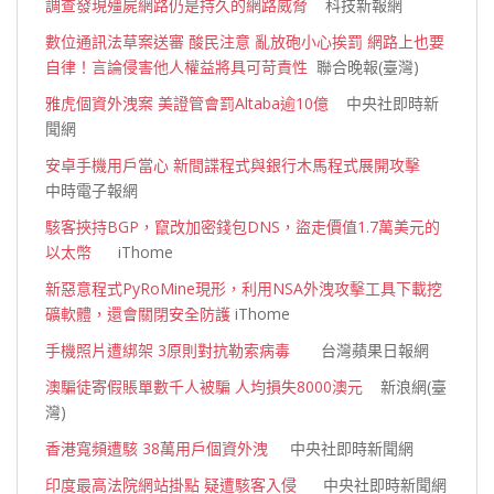
調查發現殭屍網路仍是持久的網路威脅
科技新報網
數位通訊法草案送審 酸民注意 亂放砲小心挨罰 網路上也要
自律！言論侵害他人權益將具可苛責性
聯合晚報(臺灣)
雅虎個資外洩案 美證管會罰Altaba逾10億
中央社即時新
聞網
安卓手機用戶當心 新間諜程式與銀行木馬程式展開攻擊
中時電子報網
駭客挾持BGP，竄改加密錢包DNS，盜走價值1.7萬美元的
以太幣
iThome
新惡意程式PyRoMine現形，利用NSA外洩攻擊工具下載挖
礦軟體，還會關閉安全防護
iThome
手機照片遭綁架 3原則對抗勒索病毒
台灣蘋果日報網
澳騙徒寄假賬單數千人被騙 人均損失8000澳元
新浪網(臺
灣)
香港寬頻遭駭 38萬用戶個資外洩
中央社即時新聞網
印度最高法院網站掛點 疑遭駭客入侵
中央社即時新聞網