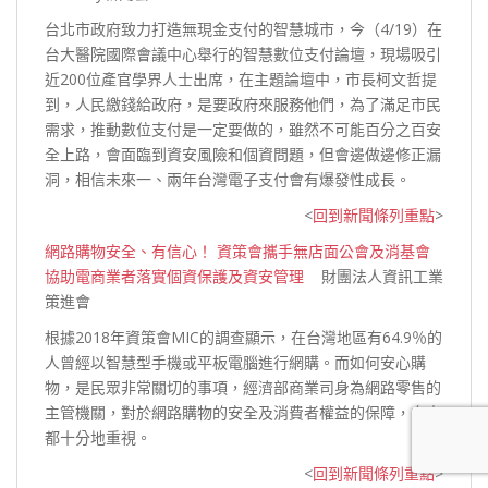
台北市政府致力打造無現金支付的智慧城市，今（4/19）在
台大醫院國際會議中心舉行的智慧數位支付論壇，現場吸引
近200位產官學界人士出席，在主題論壇中，市長柯文哲提
到，人民繳錢給政府，是要政府來服務他們，為了滿足市民
需求，推動數位支付是一定要做的，雖然不可能百分之百安
全上路，會面臨到資安風險和個資問題，但會邊做邊修正漏
洞，相信未來一、兩年台灣電子支付會有爆發性
成長。
<
回到新聞條列重點
>
網路購物安全、有信心！ 資策會攜手無店面公會及消基會
協助電商業者落實個資保護及資安管理
財團法人資訊工業
策進會
根據2018年資策會MIC的調查顯示，在台灣地區有64.9％的
人曾經以智慧型手機或平板電腦進行網購。而如何安心購
物，是民眾非常關切的事項，經濟部商業司身為網路零售的
主管機關，對於網路購物的安全及消費者權益的保障，向來
都十分地
重視。
<
回到新聞條列重點
>