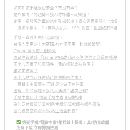
如何知道網址是否安全？有沒有毒？
是詐騙嗎？問趨勢科技AI防詐達人就知道！
她用一招發現汽車旅館針孔攝影機！資安專家提醒它也會駭人成
「旅遊小幫手」
?
「存款大扒手」
! FBI
警告：出國旅遊不要做的
手機一直跳出廣告,怎麼辦？
台灣人愛用的十大密碼,有九個不用一秒就被破解!
iPhone 遭入侵六個跡象
懷疑信箱遭駭,「Gmail 密碼改到記不住,信件內容還是外洩？」
不小心回覆了垃圾郵件，我的帳號會被盜嗎？
該如何補救？
不小心點到可疑連結時該做的四件事！
一直跳出中毒警告,可能是你做了這件事
出現＂你的連線不是私人連線＂該怎麼辦?
手機中毒症狀-懷疑手機中毒,即刻檢測!
為何要付費買防毒軟體?免費防毒軟體有哪些風險?
擔心被安裝偷窺木馬,私生活全都露?
懷疑手機/電腦中毒?想找線上掃毒工具?防毒軟體
免費下載,立即掃描檢測