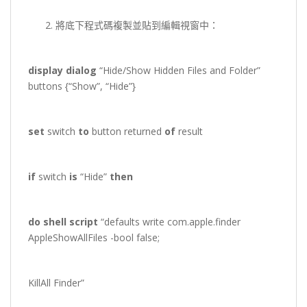
將底下程式碼複製並貼到編輯視窗中：
display dialog
“Hide/Show Hidden Files and Folder”
buttons {“Show”, “Hide”}
set
switch
to
button returned
of
result
if
switch
is
“Hide”
then
do shell script
“defaults write com.apple.finder
AppleShowAllFiles -bool false;
KillAll Finder”