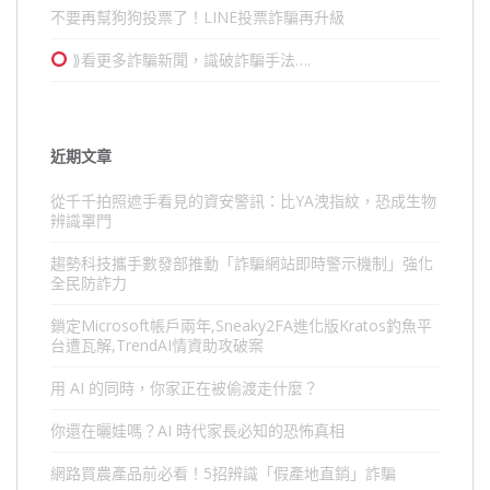
不要再幫狗狗投票了！LINE投票詐騙再升級
⟫看更多詐騙新聞，識破詐騙手法….
近期文章
從千千拍照遮手看見的資安警訊：比YA洩指紋，恐成生物
辨識罩門
趨勢科技攜手數發部推動「詐騙網站即時警示機制」強化
全民防詐力
鎖定Microsoft帳戶兩年,Sneaky2FA進化版Kratos釣魚平
台遭瓦解,TrendAI情資助攻破案
用 AI 的同時，你家正在被偷渡走什麼？
你還在曬娃嗎？AI 時代家長必知的恐怖真相
網路買農產品前必看！5招辨識「假產地直銷」詐騙