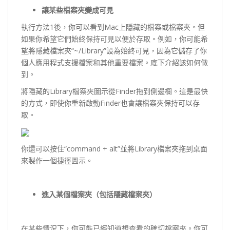
讓某些檔案夾變成可見
執行方法1後，你可以看到Mac上隱藏的檔案或檔案夾。但
如果你希望它們始終保持可見以便於存取。例如，你可能希
望將隱藏檔案夾“~/Library”設為始終可見，因為它儲存了你
個人應用程式支援檔案和其他重要檔案。底下介紹該如何做
到。
將隱藏的Library檔案夾圖示從Finder拖到側邊欄。這是最快
的方式，即使你重新啟動Finder也會讓檔案夾保持可以存
取。
你還可以按住“command + alt”並將Library檔案夾拖到桌面
來製作一個捷徑圖示。
進入某個檔案夾（包括隱藏檔案夾）
在某些情況下，你可能已經知道想查看的確切檔案夾。你可