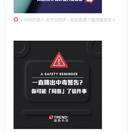
➣ AI防詐達人 全方位防詐，即刻免費下載保護全家人