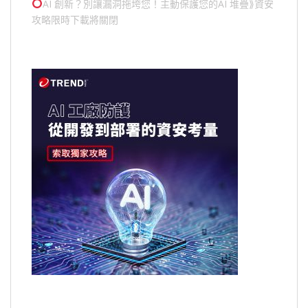
AI 創新？別讓漏洞拖垮您！主動保護您的
AI 堆疊
⟫資安
攻略限時下載將關閉