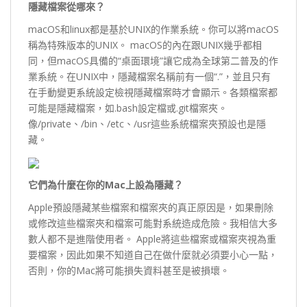
隱藏檔案從哪來？
macOS和linux都是基於UNIX的作業系統。你可以將macOS
稱為特殊版本的UNIX。 macOS的內在跟UNIX幾乎都相
同，但macOS具備的“桌面環境”讓它成為全球第二普及的作
業系統。在UNIX中，隱藏檔案名稱前有一個“.”，並且只有
在手動變更系統設定檢視隱藏檔案時才會顯示。各類檔案都
可能是隱藏檔案，如.bash設定檔或.git檔案夾。
像/private、/bin、/etc、/usr這些系統檔案夾預設也是隱
藏。
它們為什麼在你的Mac
上設為隱藏？
Apple預設隱藏某些檔案和檔案夾的真正原因是，如果刪除
或修改這些檔案夾和檔案可能對系統造成危險。我相信大多
數人都不是進階使用者。 Apple將這些檔案或檔案夾視為重
要檔案，因此如果不知道自己在做什麼就必須要小心一點，
否則，你的Mac將可能損失資料甚至是被損壞。