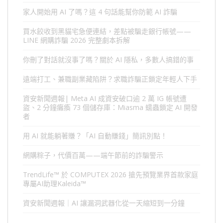
家人開始用 AI 了嗎？這 4 句話能幫你防範 AI 詐騙
買水餃收到黑貓宅急便連結，差點被騙走銀行帳號——
LINE 網購詐騙 2026 完整劇本拆解
你刪了對話就沒事了嗎？關於 AI 隱私，多數人搞錯的事
遠端打工、兼職副業藏陷阱？求職詐騙正鎖定年輕人下手
資安新聞週報| Meta AI 成資安破口逾 2 萬 IG 帳號遭
盜、2 分鐘癱瘓 73 個儲存庫：Miasma 蠕蟲鎖定 AI 開發
者
用 AI 就能躺著賺？「AI 自動賺錢」簡訊別點！
網購粽子，代價百萬——端午節前的詐騙警示
TrendLife™ 於 COMPUTEX 2026 搶先預覽業界首款家庭
專屬AI助理Kaleida™
資安新聞週報｜AI 讓漏洞武器化從一天縮短到一分鐘