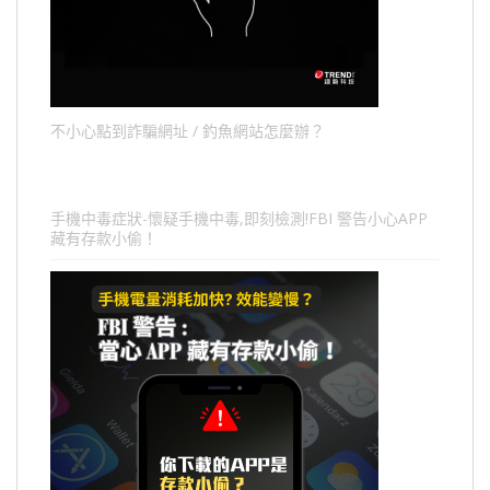
不小心點到詐騙網址 / 釣魚網站怎麼辦？
手機中毒症狀-懷疑手機中毒,即刻檢測!FBI 警告小心APP
藏有存款小偷！