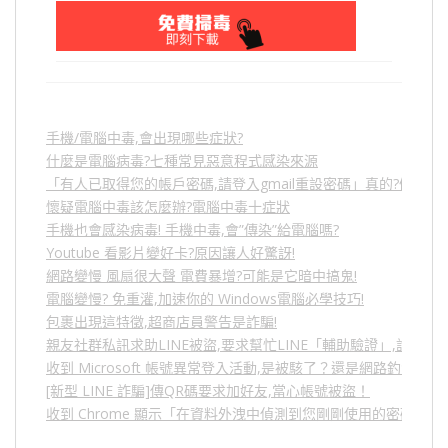
手機/電腦中毒,會出現哪些症狀?
什麼是電腦病毒?七種常見惡意程式感染來源
「有人已取得您的帳戶密碼,請登入gmail重設密碼」真的?假的?
懷疑電腦中毒該怎麼辦?電腦中毒十症狀
手機也會感染病毒! 手機中毒,會”傳染”給電腦嗎?
Youtube 看影片變好卡?原因讓人好驚訝!
網路變慢 風扇很大聲 電費暴增?可能是它暗中搞鬼!
電腦變慢? 免重灌,加速你的 Windows電腦必學技巧!
包裹出現這特徵,超商店員警告是詐騙!
親友社群私訊求助LINE被盜,要求幫忙LINE「輔助驗證」,詐騙
收到 Microsoft 帳號異常登入活動,是被駭了？還是網路釣魚？
[新型 LINE 詐騙]傳QR碼要求加好友,當心帳號被盜！
收到 Chrome 顯示「在資料外洩中偵測到您剛剛使用的密碼」