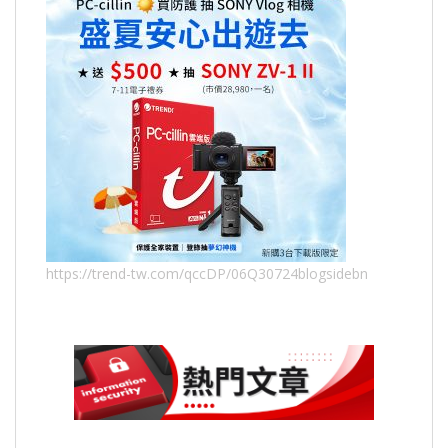
https://trend-tw.com/qccDP/06Q30724blogsidebn