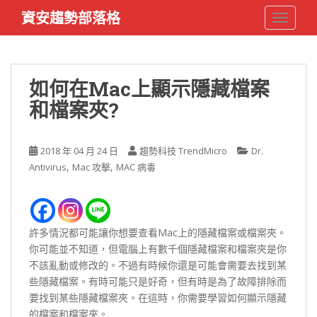
S
資安趨勢部落格
TOGGLE
k
i
p
t
如何在Mac上顯示隱藏檔案
o
和檔案夾?
m
a
i
2018 年 04 月 24 日
趨勢科技 TrendMicro
Dr.
n
,
,
Antivirus
Mac 攻擊
MAC 病毒
c
o
n
t
許多情況都可能讓你想要查看Mac上的隱藏檔案或檔案夾。
e
你可能並不知道，但電腦上有數千個隱藏檔案和檔案夾是你
n
不該亂動或修改的。不過有時候你還是可能會需要去找到某
t
些隱藏檔案。有時可能只是好奇，但有時是為了故障排除而
要找到某些隱藏檔案夾。在這時，你需要學習如何顯示隱藏
的檔案和檔案夾。