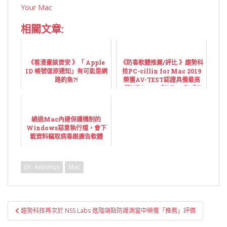
Your Mac
相關文章:
《看漫畫談資安 》「 Apple
《防毒軟體推薦/評比 》趨勢科
ID 帳號復原通知」有可能是網
技PC-cillin for Mac 2019
路釣魚?!
榮獲AV-TEST認證具備最高
「防護力」、「效能 」和「易
用性 」
繞過Mac內建保護機制的
Windows惡意執行檔，會下
載資料竊取病毒跟廣告軟體
Dr. Antivirus
Mac
文
趨勢科技再次於 NSS Labs 進階端點防護測當中榮獲「推薦」評價
章