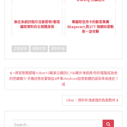
躲在系統四個月沒被發現?駭客
專竊取信用卡的駭客集團
竊取資料的五個隱身術
Magecart,對277 個網站發動
新一波攻擊
企業資安
網路犯罪
資料外洩
文
<資安新聞週報>Uber10萬美元贖回5,700萬外洩個資/你的電腦成為他
章
的挖礦機?!/ 手機送修前要做這4件事/Android惡意軟體的感染率高達近 7
導
成
覽
Uber：資料外洩處理的負面教材
Search