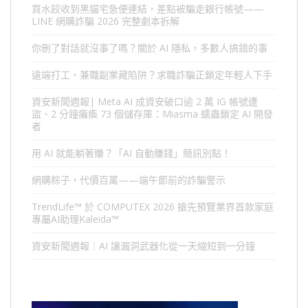
買水餃收到黑貓宅急便連結，差點被騙走銀行帳號——
LINE 網購詐騙 2026 完整劇本拆解
你刪了對話就沒事了嗎？關於 AI 隱私，多數人搞錯的事
遠端打工、兼職副業藏陷阱？求職詐騙正鎖定年輕人下手
資安新聞週報| Meta AI 成資安破口逾 2 萬 IG 帳號遭
盜、2 分鐘癱瘓 73 個儲存庫：Miasma 蠕蟲鎖定 AI 開發
者
用 AI 就能躺著賺？「AI 自動賺錢」簡訊別點！
網購粽子，代價百萬——端午節前的詐騙警示
TrendLife™ 於 COMPUTEX 2026 搶先預覽業界首款家庭
專屬AI助理Kaleida™
資安新聞週報｜AI 讓漏洞武器化從一天縮短到一分鐘