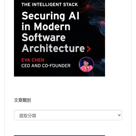
文章類別
文
章
類
別