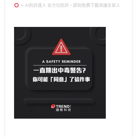
➣ AI防詐達人 全方位防詐，即刻免費下載保護全家人