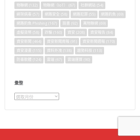
物聯網
(132)
物聯網（IoT）
(67)
社群網站
(54)
綁架病毒
(57)
網路安全
(58)
網路犯罪
(55)
網路釣魚
(69)
網路釣魚 Phishing
(167)
臉書
(92)
萬物聯網
(69)
虛擬貨幣
(58)
詐騙
(160)
資安
(208)
資安報告
(84)
資安新聞
(464)
資安新聞周報
(91)
資安新聞週報
(170)
資安漫畫
(115)
資料外洩
(138)
趨勢科技
(113)
防毒軟體
(124)
雲端
(67)
雲端運算
(90)
彙整
彙
整