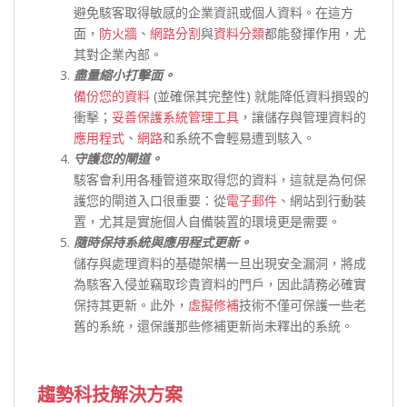
避免駭客取得敏感的企業資訊或個人資料。在這方
面，
防火牆
、
網路分割
與
資料分類
都能發揮作用，尤
其對企業內部。
盡量縮小打擊面。
備份您的資料
(並確保其完整性) 就能降低資料損毀的
衝擊；
妥善保護系統管理工具
，讓儲存與管理資料的
應用程式
、
網路
和系統不會輕易遭到駭入。
守護您的閘道。
駭客會利用各種管道來取得您的資料，這就是為何保
護您的閘道入口很重要：從
電子郵件
、網站到行動裝
置，尤其是實施個人自備裝置的環境更是需要。
隨時保持系統與應用程式更新。
儲存與處理資料的基礎架構一旦出現安全漏洞，將成
為駭客入侵並竊取珍貴資料的門戶，因此請務必確實
保持其更新。此外，
虛擬修補
技術不僅可保護一些老
舊的系統，還保護那些修補更新尚未釋出的系統。
趨勢科技解決方案