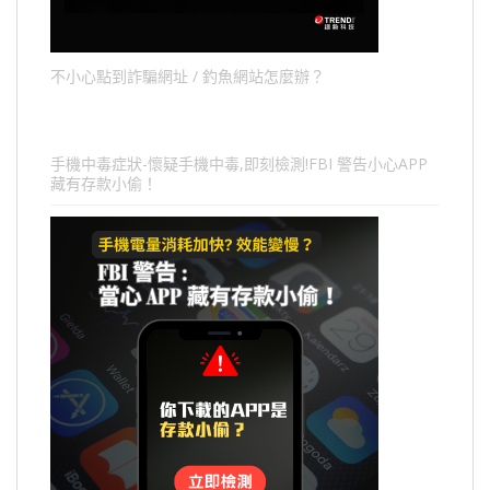
不小心點到詐騙網址 / 釣魚網站怎麼辦？
手機中毒症狀-懷疑手機中毒,即刻檢測!FBI 警告小心APP
藏有存款小偷！