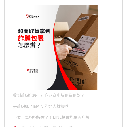
收到詐騙包裹，可向超商申請退貨退款？
是詐騙嗎？問AI防詐達人就知道
不要再幫狗狗投票了！LINE投票詐騙再升級