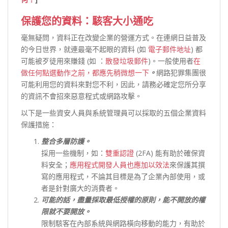
保護您的資料：駭客大小通吃
毫無疑問，資料正在改變企業的營運方式。在連網日益普及
的今日世界，就連最毫不起眼的資料 (如
電子郵件地址
) 都
可能被歹徒用來賺錢 (如 ：
散發垃圾郵件
)。一般使用者
在
做任何點選動作之前，都應先稍微想一下
。
網路犯罪集團很
可能利用您的資料來對您不利，因此，請務必確定您所分享
的資訊不會招來惡意程式或網路攻擊。
以下是一些資安人員與系統管理員可以採取的五個企業資料
保護措施：
整合多層防護。
採用一些機制，如：
雙重認證
(2FA) 能有助於確保資
料安全；
應用程式開發人員也應加以效法
來保護其撰
寫的應用程式，不論其目標是為了企業內部使用，或
者是針對廣大的消費者。
可能的話，盡量採取最低授權的原則，能不開放的權
限就不要開放。
限制駭客在內部系統與網路橫向移動的能力，有助於