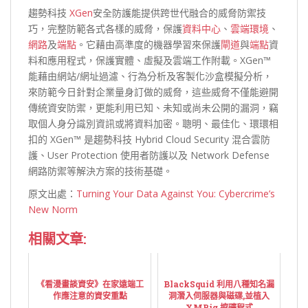
趨勢科技
XGen
安全防護能提供跨世代融合的威脅防禦技
巧，完整防範各式各樣的威脅，保護
資料中心
、
雲端環境
、
網路
及
端點
。它藉由高準度的機器學習來保護
閘道
與
端點
資
料和應用程式，保護實體、虛擬及雲端工作附載。XGen™
能藉由網站/網址過濾、行為分析及客製化沙盒模擬分析，
來防範今日針對企業量身訂做的威脅，這些威脅不僅能避開
傳統資安防禦，更能利用已知、未知或尚未公開的漏洞，竊
取個人身分識別資訊或將資料加密。聰明、最佳化、環環相
扣的 XGen™ 是趨勢科技 Hybrid Cloud Security 混合雲防
護、User Protection 使用者防護以及 Network Defense
網路防禦等解決方案的技術基礎。
原文出處：
Turning Your Data Against You: Cybercrime’s
New Norm
相關文章:
《看漫畫談資安》在家遠端工
BlackSquid 利用八種知名漏
作應注意的資安重點
洞潛入伺服器與磁碟,並植入
XMRig 挖礦程式