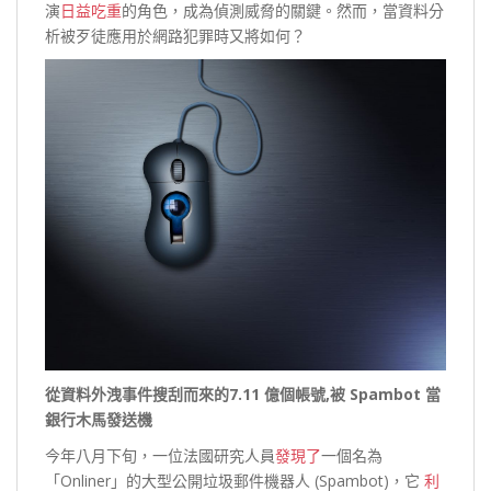
演
日益吃重
的角色，成為偵測威脅的關鍵。然而，當資料分
析被歹徒應用於網路犯罪時又將如何？
從資料外洩事件搜刮而來的7.11 億個帳號,被 Spambot 當
銀行木馬發送機
今年八月下旬，一位法國研究人員
發現了
一個名為
「Onliner」的大型公開垃圾郵件機器人 (Spambot)，它
利