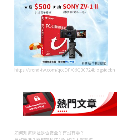
https://trend-tw.com/qccDP/06Q30724blogsidebn
如何知道網址是否安全？有沒有毒？
是詐騙嗎？問趨勢科技AI防詐達人就知道！