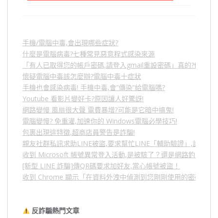
手機/電腦中毒,會出現哪些症狀?
什麼是電腦病毒?七種常見惡意程式感染來源
「有人已取得您的帳戶密碼,請登入gmail重設密碼」真的?假的?
懷疑電腦中毒該怎麼辦?電腦中毒十症狀
手機也會感染病毒! 手機中毒,會”傳染”給電腦嗎?
Youtube 看影片變好卡?原因讓人好驚訝!
網路變慢 風扇很大聲 電費暴增?可能是它暗中搞鬼!
電腦變慢? 免重灌,加速你的 Windows電腦必學技巧!
包裹出現這特徵,超商店員警告是詐騙!
親友社群私訊求助LINE被盜,要求幫忙LINE「輔助驗證」,詐騙
收到 Microsoft 帳號異常登入活動,是被駭了？還是網路釣魚？
[新型 LINE 詐騙]傳QR碼要求加好友,當心帳號被盜！
收到 Chrome 顯示「在資料外洩中偵測到您剛剛使用的密碼」
反詐騙熱門文章