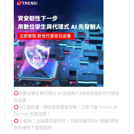
用數位孿生與代理式 AI 先發制人⟫限時索取新世代資安
白皮書
AI工廠防護，限時索取獨家攻略，立即下載 Secure AI
Factory 完整指南！
AI 創新？別讓漏洞拖垮您！主動保護您的
AI 堆疊
⟫資安
攻略限時下載將關閉