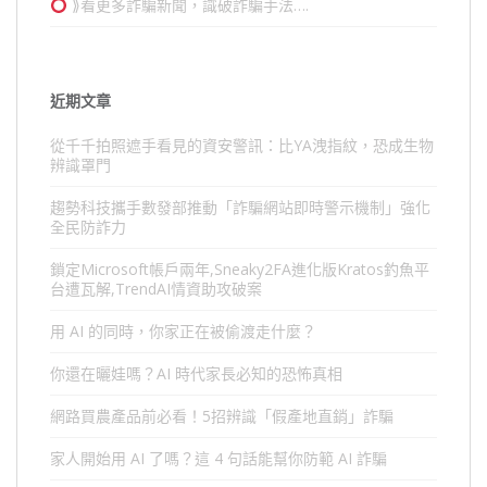
⟫看更多詐騙新聞，識破詐騙手法….
近期文章
從千千拍照遮手看見的資安警訊：比YA洩指紋，恐成生物
辨識罩門
趨勢科技攜手數發部推動「詐騙網站即時警示機制」強化
全民防詐力
鎖定Microsoft帳戶兩年,Sneaky2FA進化版Kratos釣魚平
台遭瓦解,TrendAI情資助攻破案
用 AI 的同時，你家正在被偷渡走什麼？
你還在曬娃嗎？AI 時代家長必知的恐怖真相
網路買農產品前必看！5招辨識「假產地直銷」詐騙
家人開始用 AI 了嗎？這 4 句話能幫你防範 AI 詐騙