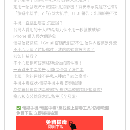
她用一招發現汽車旅館針孔攝影機！資安專家提醒它也會駭人成
「旅遊小幫手」
?
「存款大扒手」
! FBI
警告：出國旅遊不要做的
手機一直跳出廣告,怎麼辦？
台灣人愛用的十大密碼,有九個不用一秒就被破解!
iPhone 遭入侵六個跡象
懷疑信箱遭駭,「Gmail 密碼改到記不住,信件內容還是外洩？」
不小心回覆了垃圾郵件，我的帳號會被盜嗎？
該如何補救？
不小心點到可疑連結時該做的四件事！
一直跳出中毒警告,可能是你做了這件事
出現＂你的連線不是私人連線＂該怎麼辦?
手機中毒症狀-懷疑手機中毒,即刻檢測!
為何要付費買防毒軟體?免費防毒軟體有哪些風險?
擔心被安裝偷窺木馬,私生活全都露?
懷疑手機/電腦中毒?想找線上掃毒工具?防毒軟體
免費下載,立即掃描檢測