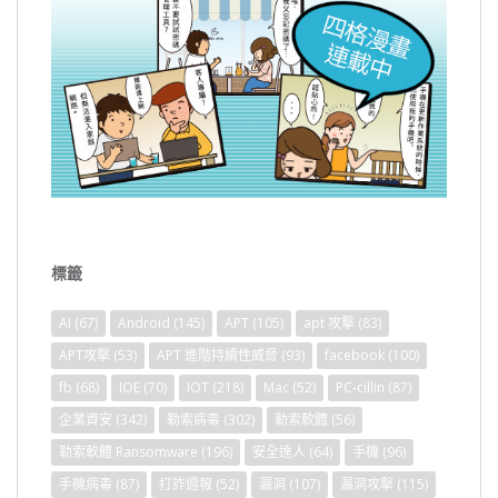
標籤
AI
(67)
Android
(145)
APT
(105)
apt 攻擊
(83)
APT攻擊
(53)
APT 進階持續性威脅
(93)
facebook
(100)
fb
(68)
IOE
(70)
IOT
(218)
Mac
(52)
PC-cillin
(87)
企業資安
(342)
勒索病毒
(302)
勒索軟體
(56)
勒索軟體 Ransomware
(196)
安全達人
(64)
手機
(96)
手機病毒
(87)
打詐週報
(52)
漏洞
(107)
漏洞攻擊
(115)