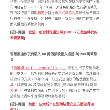
作業。換句話說，網路犯罪集團和駭客在挑選受害者時，會
有明確目標。2017 年 10 月，歹徒將網路釣魚行動所蒐集
到的銀行帳戶資料
轉用於
發送
魚叉式網路釣魚
郵件給目標銀
行的員工，在受騙上當的員工電腦上安裝一個後門程式，進
而入侵銀行系統與網路。
[延伸閱讀：
歐盟一般資料保護法規 (GDPR) 在數位時代的
重要意義
]
智慧泰迪熊玩具駭入 80 萬個帳號登入憑證 與 200 萬筆錄
音
「
物聯網（IoT ,Internet of Thing）
」現在也成了歹徒鎖定
的目標之一，駭客利用的就是這類智慧裝置蒐集、處理和分
析資料的方式。今年 2 月，缺乏安全機制的智慧泰迪熊玩
具，據報有 80 萬個帳號登入憑證 (與 200 萬筆錄音) 遭到
外洩
，這些資料後來都流向地下市場。網路犯罪集團原本希
望拿這批資料來從事勒索以賺取暴利。
[延伸閱讀：
美國一些大城市在連網裝置安全方面做得如
何？
]