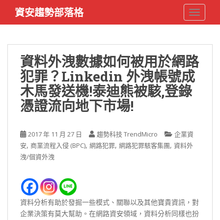
S
資安趨勢部落格
TOGGLE
k
i
p
t
資料外洩數據如何被用於網路
o
犯罪？Linkedin 外洩帳號成
m
a
木馬發送機!泰迪熊被駭,登錄
i
憑證流向地下市場!
n
c
o
2017 年 11 月 27 日
趨勢科技 TrendMicro
企業資
n
,
,
,
,
安
商業流程入侵 (BPC)
網路犯罪
網路犯罪駭客集團
資料外
t
洩/個資外洩
e
n
t
資料分析有助於發掘一些模式、關聯以及其他寶貴資訊，對
企業決策有莫大幫助。在網路資安領域，資料分析同樣也扮