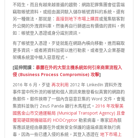
不陌生，而且有越來越普遍的趨勢：網路犯罪集團會從雲端
竊取帳號資料，或經由漏洞駭入儲存帳號資料的系統。還有
另一種做法，那就是：
直接到地下市場上購買
或蒐集駭客對
外公開的外洩資料庫，然後再自行篩選出有價值的資料，例
如：帳號登入憑證或身分識別資訊。
有了帳號登入憑證，歹徒就能在網路內橫向移動，進而竊取
更多資訊，或者將資料加密以進行勒索，或者登入企業基礎
架構系統當中植入惡意程式。
[延伸閱讀：
暴露在外的大型主機系統如何引來商業流程入
侵 (Business Process Compromise) 攻擊
]
2016 年 6 月，歹徒
再次利用
2012 年 LinkedIn 資料外洩
事件當中所外流的帳號和個人資訊來散發看似真實的網路釣
魚郵件。郵件挾帶了一個內含惡意巨集的 Word 文件，會蒐
集資料並執行 ZeuS Panda 銀行木馬程式。
2016 年攻擊
美
國舊金山市交通運輸局 (Municipal Transport Agency) 且會
覆寫硬碟開機磁區的 HDDCryptor
勒索病毒，專家
認為
駭
客應該是經由暴露在外或無安全保護的遠端桌面來執行病
毒，因為一些已遭入侵的系統，其登入憑證在
地下市場上