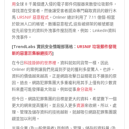
用
全球 8 千萬個遭入侵的電子郵件伺服器來散發垃圾郵件，
尋找潛在受害者，然後讓受害者感染專門竊取資訊的銀行木
馬
URSNIF 惡意程式
。Onliner 總計利用了 7.11 億個-相當
於歐洲人口的帳號，散播惡意程式,這些被綁架的帳號都是
從先前發生的資料外洩事件搜刮而來，例如：LinkedIn資料
外洩事件。
[TrendLabs 資訊安全情報部落格：
URSNIF 垃圾郵件發現
新的惡意巨集躲避技巧
]
在今日
科技掛帥的世界裡
，資料就如同貨幣一樣，因此
Onliner 的案例讓我們見識到歹徒的獲利多麼驚人。也許，
資料的價值越來越高，正是網路攻擊日益精密且不擴張的原
因。過去，網路犯罪集團大多重複利用其手上僅有的少數資
料來盡可能發揮最大效益，例如從事
身分盜用
。
但今日，網路犯罪集團的目標是更大的資料，希望撒下一個
更大的網來提高獲利，並且投入更多
資源
來收網。所以，處
理、管理及儲存資料的技術越新，就越吸引網路犯罪集團覬
覦並加以利用。
光是企業 (及一般使用者) 所創造、管理、儲存的資料量 (及