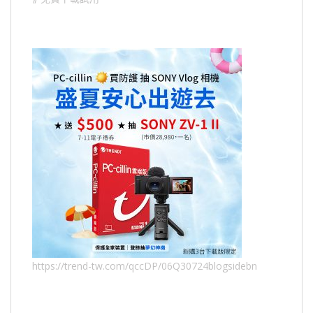
https://trend-tw.com/qccDP/06Q30724blogsidebn