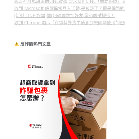
親友社群私訊求助LINE被盜,要求幫忙LINE「輔助驗證」,詐騙
收到 Microsoft 帳號異常登入活動,是被駭了？還是網路釣魚？
[新型 LINE 詐騙]傳QR碼要求加好友,當心帳號被盜！
收到 Chrome 顯示「在資料外洩中偵測到您剛剛使用的密碼」
反詐騙熱門文章