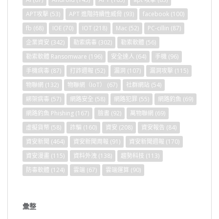
APT攻擊
(53)
APT 進階持續性威脅
(93)
facebook
(100)
fb
(68)
IOE
(70)
IOT
(218)
Mac
(52)
PC-cillin
(87)
企業資安
(342)
勒索病毒
(302)
勒索軟體
(56)
勒索軟體 Ransomware
(196)
安全達人
(64)
手機
(96)
手機病毒
(87)
打詐週報
(52)
漏洞
(107)
漏洞攻擊
(115)
物聯網
(132)
物聯網（IoT）
(67)
社群網站
(54)
綁架病毒
(57)
網路安全
(58)
網路犯罪
(55)
網路釣魚
(69)
網路釣魚 Phishing
(167)
臉書
(92)
萬物聯網
(69)
虛擬貨幣
(58)
詐騙
(160)
資安
(208)
資安報告
(84)
資安新聞
(464)
資安新聞周報
(91)
資安新聞週報
(170)
資安漫畫
(115)
資料外洩
(138)
趨勢科技
(113)
防毒軟體
(124)
雲端
(67)
雲端運算
(90)
彙整