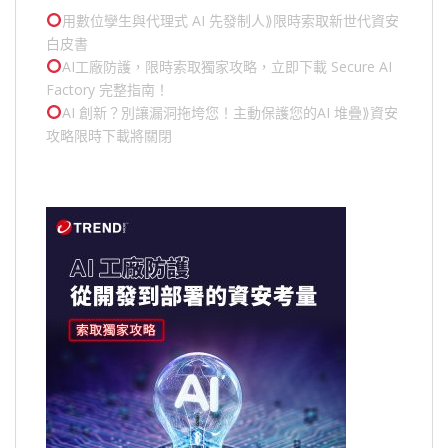
用數位孿生與代理式 AI 先發制人⟫限時索取新世代資安
白皮書
AI工廠防護，限時索取獨家攻略，立即下載 Secure AI
Factory 完整指南！
AI 創新？別讓漏洞拖垮您！主動保護您的
AI 堆疊
⟫資安
攻略限時下載將關閉