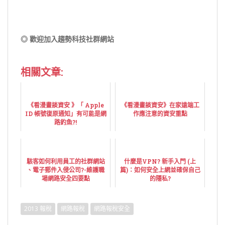
◎ 歡迎加入趨勢科技社群網站
相關文章:
《看漫畫談資安 》「 Apple
《看漫畫談資安》在家遠端工
ID 帳號復原通知」有可能是網
作應注意的資安重點
路釣魚?!
駭客如何利用員工的社群網站
什麼是VPN? 新手入門 (上
、電子郵件入侵公司?-維護職
篇)：如何安全上網並確保自己
場網路安全四要點
的隱私?
2013 報稅
網路報稅
網路報稅安全