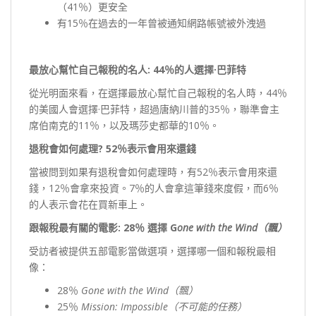
（41％）更安全
有15％在過去的一年曾被通知網路帳號被外洩過
最放心幫忙自己報稅的名人: 44％的人選擇·巴菲特
從光明面來看，在選擇最放心幫忙自己報稅的名人時，44％
的美國人會選擇·巴菲特，超過唐納川普的35％，聯準會主
席伯南克的11％，以及瑪莎史都華的10％。
退稅會如何處理? 52％表示會用來還錢
當被問到如果有退稅會如何處理時，有52％表示會用來還
錢，12％會拿來投資。7％的人會拿這筆錢來度假，而6％
的人表示會花在買新車上。
跟報稅最有關的電影: 28％ 選擇 G
one with the Wind
（飄）
受訪者被提供五部電影當做選項，選擇哪一個和報稅最相
像：
28％
Gone with the Wind（飄）
25％
Mission: Impossible（不可能的任務）