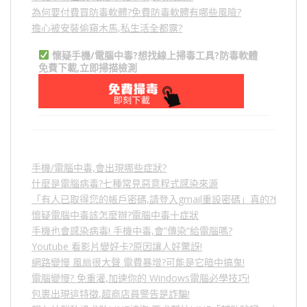
為何要付費買防毒軟體?免費防毒軟體有哪些風險?
擔心被安裝偷窺木馬,私生活全都露?
懷疑手機/電腦中毒?想找線上掃毒工具?防毒軟體
免費下載,立即掃描檢測
手機/電腦中毒,會出現哪些症狀?
什麼是電腦病毒?七種常見惡意程式感染來源
「有人已取得您的帳戶密碼,請登入gmail重設密碼」真的?假的?
懷疑電腦中毒該怎麼辦?電腦中毒十症狀
手機也會感染病毒! 手機中毒,會”傳染”給電腦嗎?
Youtube 看影片變好卡?原因讓人好驚訝!
網路變慢 風扇很大聲 電費暴增?可能是它暗中搞鬼!
電腦變慢? 免重灌,加速你的 Windows電腦必學技巧!
包裹出現這特徵,超商店員警告是詐騙!