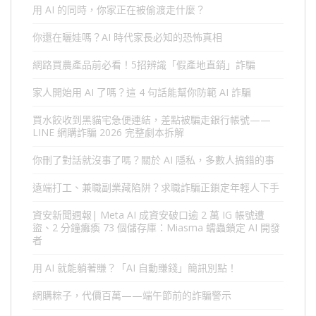
用 AI 的同時，你家正在被偷渡走什麼？
你還在曬娃嗎？AI 時代家長必知的恐怖真相
網路買農產品前必看！5招辨識「假產地直銷」詐騙
家人開始用 AI 了嗎？這 4 句話能幫你防範 AI 詐騙
買水餃收到黑貓宅急便連結，差點被騙走銀行帳號——
LINE 網購詐騙 2026 完整劇本拆解
你刪了對話就沒事了嗎？關於 AI 隱私，多數人搞錯的事
遠端打工、兼職副業藏陷阱？求職詐騙正鎖定年輕人下手
資安新聞週報| Meta AI 成資安破口逾 2 萬 IG 帳號遭
盜、2 分鐘癱瘓 73 個儲存庫：Miasma 蠕蟲鎖定 AI 開發
者
用 AI 就能躺著賺？「AI 自動賺錢」簡訊別點！
網購粽子，代價百萬——端午節前的詐騙警示