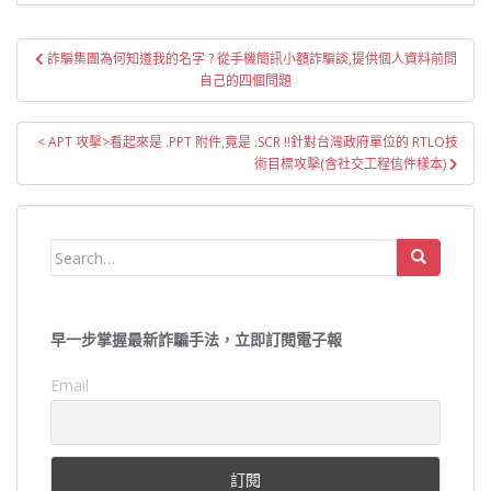
文
詐騙集團為何知道我的名字 ? 從手機簡訊小額詐騙談,提供個人資料前問
章
自己的四個問題
導
覽
< APT 攻擊>看起來是 .PPT 附件,竟是 .SCR !!針對台灣政府單位的 RTLO技
術目標攻擊(含社交工程信件樣本)
Search
for:
早一步掌握最新詐騙手法，立即訂閱電子報
Email