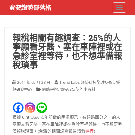
S
資安趨勢部落格
TOGGLE
k
i
p
t
報稅相關有趣調查：25%的人
o
寧願看牙醫、塞在車陣裡或在
m
a
急診室裡等待，也不想準備報
i
稅瑣事
n
c
o
2014 年 05 月 28 日
Trend Labs 趨勢科技全球技術支援
n
,
與研發中心
網路報稅
資安/3C/防詐小百科
t
e
n
t
根據 Cint USA 去年所做的民調顯示，有超過四分之一的人
寧願去看牙醫、塞在車陣裡或在急診室裡等待，也不想要準
備報稅瑣事。(台灣的相關調查報告請看
這裡
)