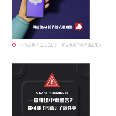
➣ AI防詐達人 全方位防詐，即刻免費下載保護全家人