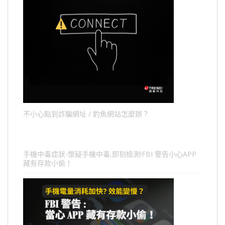
不小心點到詐騙網址 / 釣魚網站怎麼辦？
手機中毒症狀-懷疑手機中毒,即刻檢測!FBI 警告小心APP
藏有存款小偷！