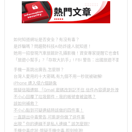
如何知道網址是否安全？有沒有毒？
是詐騙嗎？問趨勢科技AI防詐達人就知道！
她用一招發現汽車旅館針孔攝影機！資安專家提醒它也會駭人成
「旅遊小幫手」
?
「存款大扒手」
! FBI
警告：出國旅遊不要做的
手機一直跳出廣告,怎麼辦？
台灣人愛用的十大密碼,有九個不用一秒就被破解!
iPhone 遭入侵六個跡象
懷疑信箱遭駭,「Gmail 密碼改到記不住,信件內容還是外洩？」
不小心回覆了垃圾郵件，我的帳號會被盜嗎？
該如何補救？
不小心點到可疑連結時該做的四件事！
一直跳出中毒警告,可能是你做了這件事
出現＂你的連線不是私人連線＂該怎麼辦?
手機中毒症狀-懷疑手機中毒,即刻檢測!