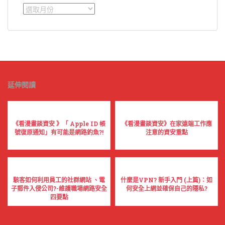
彙
整
延伸閱讀
《看漫畫談資安 》「 Apple ID 帳
《看漫畫談資安》在家遠端工作應
號復原通知」有可能是網路釣魚?!
注意的資安重點
駭客如何利用員工的社群網站 、電
什麼是VPN? 新手入門 (上篇)：如
子郵件入侵公司?-維護職場網路安全
何安全上網並確保自己的隱私?
四要點