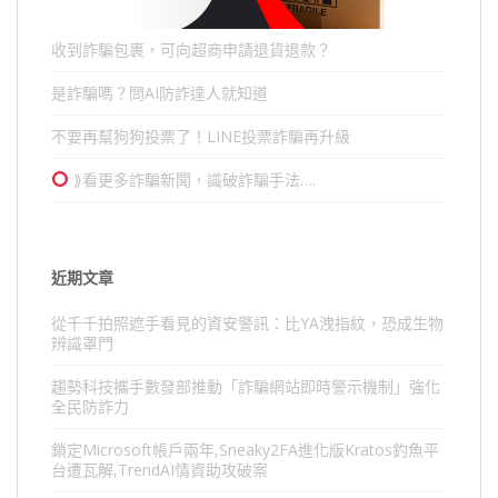
收到詐騙包裹，可向超商申請退貨退款？
是詐騙嗎？問AI防詐達人就知道
不要再幫狗狗投票了！LINE投票詐騙再升級
⟫看更多詐騙新聞，識破詐騙手法….
近期文章
從千千拍照遮手看見的資安警訊：比YA洩指紋，恐成生物
辨識罩門
趨勢科技攜手數發部推動「詐騙網站即時警示機制」強化
全民防詐力
鎖定Microsoft帳戶兩年,Sneaky2FA進化版Kratos釣魚平
台遭瓦解,TrendAI情資助攻破案