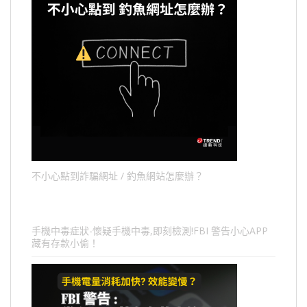
不小心點到詐騙網址 / 釣魚網站怎麼辦？
手機中毒症狀-懷疑手機中毒,即刻檢測!FBI 警告小心APP
藏有存款小偷！