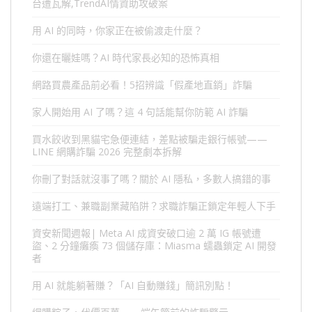
台遭瓦解,TrendAI情資助攻破案
用 AI 的同時，你家正在被偷渡走什麼？
你還在曬娃嗎？AI 時代家長必知的恐怖真相
網路買農產品前必看！5招辨識「假產地直銷」詐騙
家人開始用 AI 了嗎？這 4 句話能幫你防範 AI 詐騙
買水餃收到黑貓宅急便連結，差點被騙走銀行帳號——
LINE 網購詐騙 2026 完整劇本拆解
你刪了對話就沒事了嗎？關於 AI 隱私，多數人搞錯的事
遠端打工、兼職副業藏陷阱？求職詐騙正鎖定年輕人下手
資安新聞週報| Meta AI 成資安破口逾 2 萬 IG 帳號遭
盜、2 分鐘癱瘓 73 個儲存庫：Miasma 蠕蟲鎖定 AI 開發
者
用 AI 就能躺著賺？「AI 自動賺錢」簡訊別點！