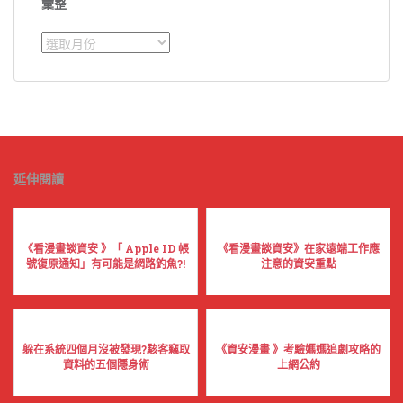
彙整
彙
整
延伸閱讀
《看漫畫談資安 》「 Apple ID 帳
《看漫畫談資安》在家遠端工作應
號復原通知」有可能是網路釣魚?!
注意的資安重點
躲在系統四個月沒被發現?駭客竊取
《資安漫畫 》考驗媽媽追劇攻略的
資料的五個隱身術
上網公約