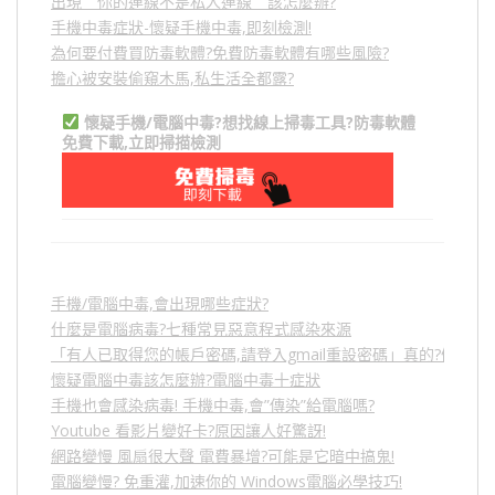
出現＂你的連線不是私人連線＂該怎麼辦?
手機中毒症狀-懷疑手機中毒,即刻檢測!
為何要付費買防毒軟體?免費防毒軟體有哪些風險?
擔心被安裝偷窺木馬,私生活全都露?
懷疑手機/電腦中毒?想找線上掃毒工具?防毒軟體
免費下載,立即掃描檢測
手機/電腦中毒,會出現哪些症狀?
什麼是電腦病毒?七種常見惡意程式感染來源
「有人已取得您的帳戶密碼,請登入gmail重設密碼」真的?假的?
懷疑電腦中毒該怎麼辦?電腦中毒十症狀
手機也會感染病毒! 手機中毒,會”傳染”給電腦嗎?
Youtube 看影片變好卡?原因讓人好驚訝!
網路變慢 風扇很大聲 電費暴增?可能是它暗中搞鬼!
電腦變慢? 免重灌,加速你的 Windows電腦必學技巧!