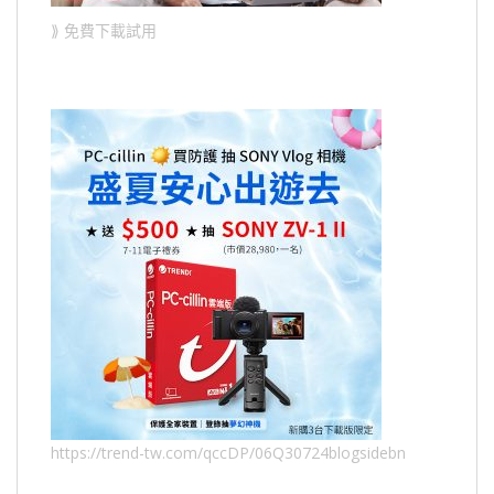
⟫ 免費下載試用
https://trend-tw.com/qccDP/06Q30724blogsidebn