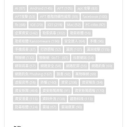
AI
(67)
Android
(145)
APT
(105)
apt 攻擊
(83)
APT攻擊
(53)
APT 進階持續性威脅
(93)
facebook
(100)
fb
(68)
IOE
(70)
IOT
(218)
Mac
(52)
PC-cillin
(87)
企業資安
(342)
勒索病毒
(302)
勒索軟體
(56)
勒索軟體 Ransomware
(196)
安全達人
(64)
手機
(96)
手機病毒
(87)
打詐週報
(52)
漏洞
(107)
漏洞攻擊
(115)
物聯網
(132)
物聯網（IoT）
(67)
社群網站
(54)
綁架病毒
(57)
網路安全
(58)
網路犯罪
(55)
網路釣魚
(69)
網路釣魚 Phishing
(167)
臉書
(92)
萬物聯網
(69)
虛擬貨幣
(58)
詐騙
(160)
資安
(208)
資安報告
(84)
資安新聞
(464)
資安新聞周報
(91)
資安新聞週報
(170)
資安漫畫
(115)
資料外洩
(138)
趨勢科技
(113)
防毒軟體
(124)
雲端
(67)
雲端運算
(90)