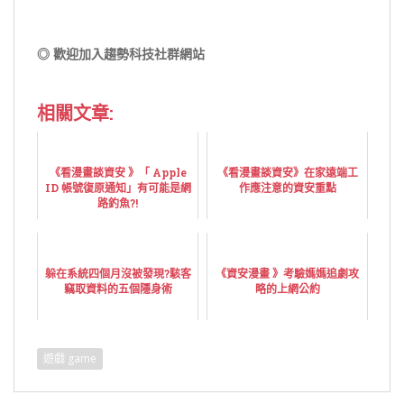
◎ 歡迎加入趨勢科技社群網站
相關文章:
《看漫畫談資安 》「 Apple
《看漫畫談資安》在家遠端工
ID 帳號復原通知」有可能是網
作應注意的資安重點
路釣魚?!
躲在系統四個月沒被發現?駭客
《資安漫畫 》考驗媽媽追劇攻
竊取資料的五個隱身術
略的上網公約
遊戲 game