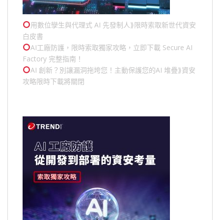
用數位孿生與代理式 AI 先發制人⟫限時索取新世代資安
白皮書
AI工廠防護，限時索取獨家攻略，立即下載 Secure AI
Factory 完整指南！
AI 創新？別讓漏洞拖垮您！主動保護您的
AI 堆疊
⟫資安
攻略限時下載將關閉