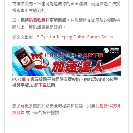
或讓你受罰。它也可能造成你的安全漏洞，而這些是合法授
權版本不會遇到的。
五、保持
防毒軟體
在更新狀態。
在你跟這充滿風險的網路中
間加上一層防護罩總是好的。
＠原文出處：
5 Tips for Keeping Online Games Secure
PC-cillin
雲端版跨平台同時支援Win、Mac及Android手
機與平板,立即
下載
試用
想了解更多關於網路安全的秘訣和建議，只要到
趨勢科技粉
絲網頁
或下面的按鈕按讚