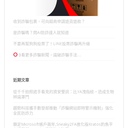
收到詐騙包裹，可向超商申請退貨退款？
是詐騙嗎？問AI防詐達人就知道
不要再幫狗狗投票了！LINE投票詐騙再升級
⟫看更多詐騙新聞，識破詐騙手法….
近期文章
從千千拍照遮手看見的資安警訊：比YA洩指紋，恐成生物
辨識罩門
趨勢科技攜手數發部推動「詐騙網站即時警示機制」強化
全民防詐力
鎖定Microsoft帳戶兩年,Sneaky2FA進化版Kratos釣魚平