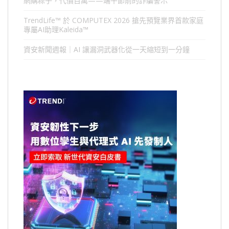
網購粽子，代價百萬——端午節前的詐騙警示
TrendLife™ 於 COMPUTEX 2026 搶先預覽業界首款家庭
專屬AI助理Kaleida™
資安新聞週報｜AI 讓漏洞武器化從一天縮短到一分鐘