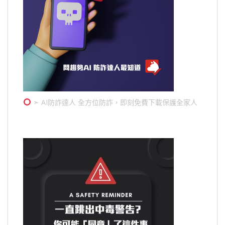
➣ AI防詐達人 全方位防詐，即刻免費下載保護全家人