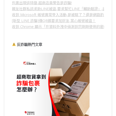
包裹出現這特徵,超商店員警告是詐騙!
親友社群私訊求助LINE被盜,要求幫忙LINE「輔助驗證」,詐騙
收到 Microsoft 帳號異常登入活動,是被駭了？還是網路釣魚？
[新型 LINE 詐騙]傳QR碼要求加好友,當心帳號被盜！
收到 Chrome 顯示「在資料外洩中偵測到您剛剛使用的密碼」
反詐騙熱門文章