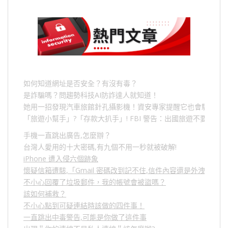
如何知道網址是否安全？有沒有毒？
是詐騙嗎？問趨勢科技AI防詐達人就知道！
她用一招發現汽車旅館針孔攝影機！資安專家提醒它也會駭人成
「旅遊小幫手」
?
「存款大扒手」
! FBI
警告：出國旅遊不要做的
手機一直跳出廣告,怎麼辦？
台灣人愛用的十大密碼,有九個不用一秒就被破解!
iPhone 遭入侵六個跡象
懷疑信箱遭駭,「Gmail 密碼改到記不住,信件內容還是外洩？」
不小心回覆了垃圾郵件，我的帳號會被盜嗎？
該如何補救？
不小心點到可疑連結時該做的四件事！
一直跳出中毒警告,可能是你做了這件事