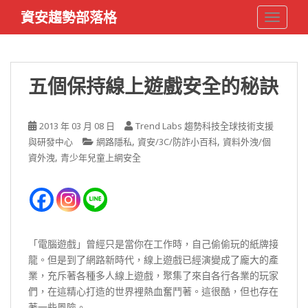
S
資安趨勢部落格
TOGGLE
k
i
p
t
五個保持線上遊戲安全的秘訣
o
m
a
2013 年 03 月 08 日
Trend Labs 趨勢科技全球技術支援
i
,
,
與研發中心
網路隱私
資安/3C/防詐小百科
資料外洩/個
n
,
資外洩
青少年兒童上網安全
c
o
n
t
e
「電腦遊戲」曾經只是當你在工作時，自己偷偷玩的紙牌接
n
龍。但是到了網路新時代，線上遊戲已經演變成了龐大的產
t
業，充斥著各種多人線上遊戲，聚集了來自各行各業的玩家
們，在這精心打造的世界裡熱血奮鬥著。這很酷，但也存在
著一些風險。