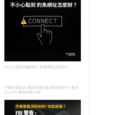
不小心點到詐騙網址 / 釣魚網站怎麼辦？
手機中毒症狀-懷疑手機中毒,即刻檢測!FBI 警告
小心APP藏有存款小偷！