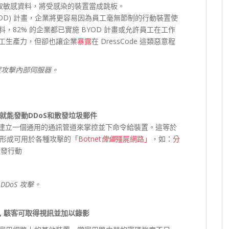
竊取敏感資料，將受感染的裝置當成跳板。
YOD) 計畫，企業將更容易因為員工毫無節制的行動裝置使
82% 的企業都已實施 BYOD 計畫或允許員工在工作
工生產力，但卻也讓企業
暴露
在 DressCode 這類惡意程
裝置攻擊內部伺服器。
能發動DDoS和散發
垃圾郵件
器，建立一個通用的通訊管道來掌控並下命令給裝置。這等於
形成可用於各種攻擊的
「Botnet
傀儡
殭屍網路」
，如：
分
散發行動
DoS 攻擊。
, 駭客可取得視訊並加以錄影