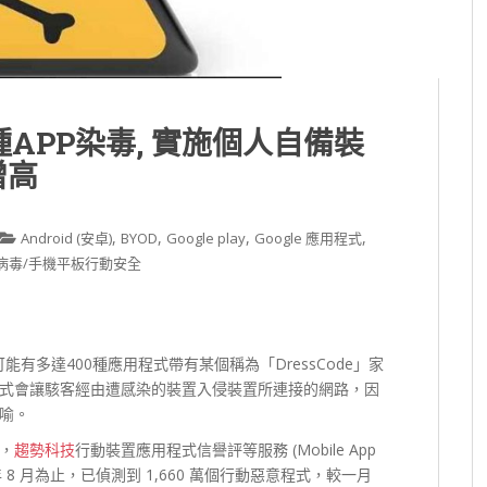
0種APP染毒, 實施個人自備裝
增高
,
,
,
,
Android (安卓)
BYOD
Google play
Google 應用程式
病毒/手機平板行動安全
商店中可能有多達400種應用程式帶有某個稱為「DressCode」家
式會讓駭客經由遭感染的裝置入侵裝置所連接的網路，因
喻。
，
趨勢科技
行動裝置應用程式信譽評等服務 (Mobile App
2016 年 8 月為止，已偵測到 1,660 萬個行動惡意程式，較一月