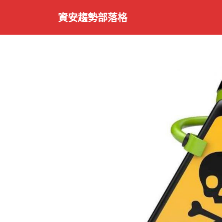
S
資安趨勢部落格
k
i
p
t
o
m
a
i
n
c
o
n
t
e
n
t