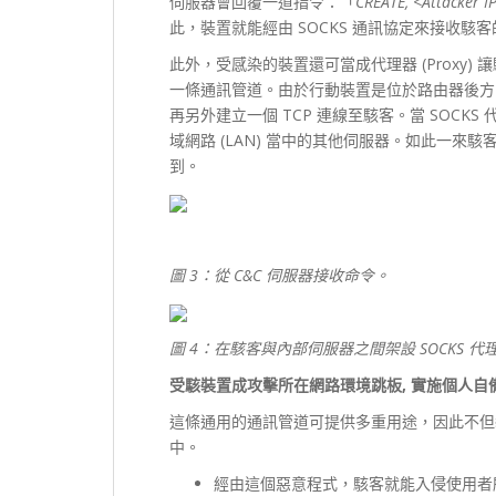
伺服器會回覆一道指令：「
CREATE, <Attacker I
此，裝置就能經由 SOCKS 通訊協定來接收駭
此外，受感染的裝置還可當成代理器 (Proxy
一條通訊管道。由於行動裝置是位於路由器後方，因
再另外建立一個 TCP 連線至駭客。當 SOC
域網路 (LAN) 當中的其他伺服器。如此一
到。
圖 3：從 C&C 伺服器接收命令。
圖 4：在駭客與內部伺服器之間架設 SOCKS 
受駭裝置成攻擊所在網路環境跳板,
實施個人自備
這條通用的通訊管道可提供多重用途，因此不但
中。
經由這個惡意程式，駭客就能入侵使用者