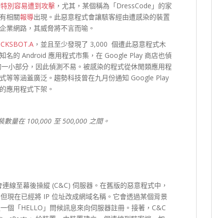
然
特別容易遭到攻擊
，尤其，某個稱為「DressCode」的家
有相關
報導
出現。此惡意程式會讓駭客經由遭感染的裝置
企業網路，其威脅將不言而喻。
CKSBOT.A
，並且至少發現了 3,000 個遭此惡意程式木
ndroid 應用程式市集，在 Google Play 商店也偵
式的一小部分，因此偵測不易。被感染的程式從休閒類應用程
等涵蓋廣泛。趨勢科技曾在九月份通知 Google Play
的應用程式下架。
量在 100,000 至 500,000 之間。
就會連線至幕後操縱 (C&C) 伺服器。在舊版的惡意程式中，
中，但現在已經將 IP 位址改成網域名稱。它會透過某個背景
發送一個「HELLO」問候訊息來向伺服器註冊。接著，C&C