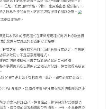
家用網路上的其他裝置。當家用路由器的密碼強度不足
P 位址，進而加以掌控。例如，家用路由器所連接的 IP
陷入隱私外洩的危險，駭客可取得視訊並加以錄影。
一項隱私權隱憂。
特殊，但遭其木馬化的應用程式在正派應用程式商店上的數量相
防範惡意程式感染您裝置的安全祕訣：
用程式之前，請確認它來自正派的應用程式商店。查看網
功課來確認它不是惡意應用程式。
裝最新的修補程式可確定新發現的漏洞皆已修補。
移除裝置廠商所設置的安全限制與保護，這會使得系統更
。
低駭客暗中連上您手機的風險。此外，請務必關閉裝置自
共 Wi-Fi 網路，請務必使用 VPN 來保護您的網際網路連
解決方案來保護自己。這套產品可提供惡意程式攔截功
裝置，避免您的裝置和資料受到損害。此外，企業也應投