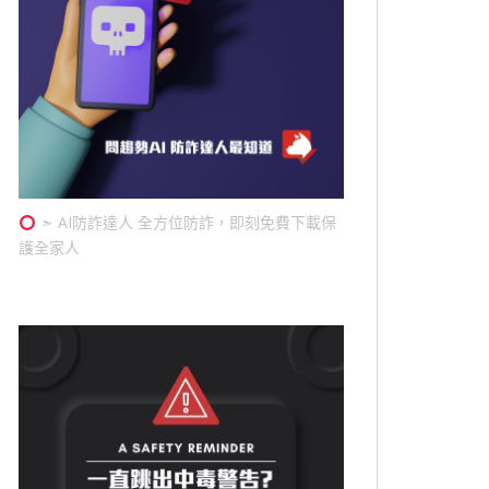
➣ AI防詐達人 全方位防詐，即刻免費下載保
護全家人