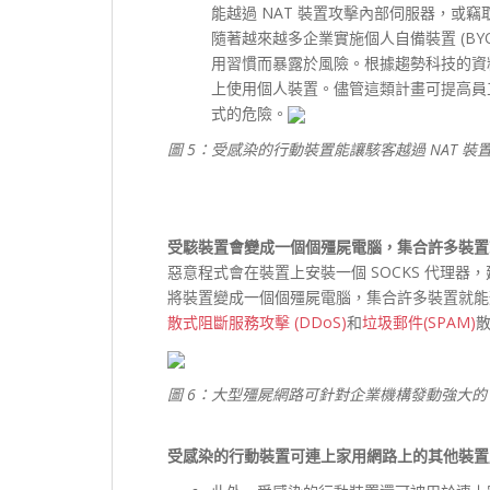
能越過 NAT 裝置攻擊內部伺服器，或
隨著越來越多企業實施個人自備裝置 (B
用習慣而暴露於風險。根據趨勢科技的資料，
上使用個人裝置。儘管這類計畫可提高員
式的危險。
圖 5：受感染的行動裝置能讓駭客越過 NAT 
受駭裝置會變成一個個殭屍電腦，集合許多裝置就
惡意程式會在裝置上安裝一個 SOCKS 代理
將裝置變成一個個殭屍電腦，集合許多裝置就能
散式阻斷服務攻擊 (DDoS)
和
垃圾郵件(SPAM)
圖 6：大型殭屍網路可針對企業機構發動強大的 D
受感染的行動裝置可連上家用網路上的其他裝置