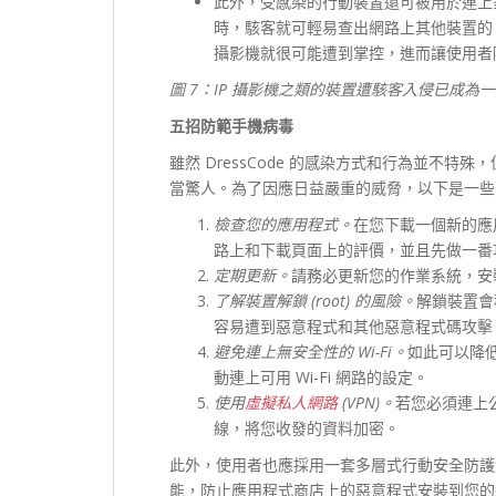
此外，受感染的行動裝置還可被用於連上
時，駭客就可輕易查出網路上其他裝置的 I
攝影機就很可能遭到掌控，進而讓使用者
圖 7：IP 攝影機之類的裝置遭駭客入侵已成為
五招防範手機病毒
雖然 DressCode 的感染方式和行為並不
當驚人。為了因應日益嚴重的威脅，以下是一些
檢查您的應用程式。
在您下載一個新的應
路上和下載頁面上的評價，並且先做一番
定期更新。
請務必更新您的作業系統，安
了解裝置解鎖 (root) 的風險。
解鎖裝置會
容易遭到惡意程式和其他惡意程式碼攻擊
避免連上無安全性的 Wi-Fi。
如此可以降
動連上可用 Wi-Fi 網路的設定。
使用
虛擬私人網路
(VPN)
。
若您必須連上公
線，將您收發的資料加密。
此外，使用者也應採用一套多層式行動安全防護
能，防止應用程式商店上的惡意程式安裝到您的