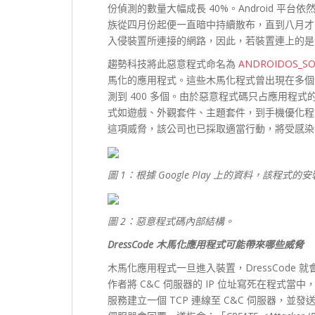
份偵測的數量大幅成長 40%。Android 平台依
族從四月份起便一直暗中持續散布，直到八月才
入侵裝置所連接的網路，因此，若裝置連上的是
趨勢科技將此惡意程式命名為
ANDROIDOS_SO
馬化的應用程式。這些木馬化程式曾出現在多個知名的 A
測到 400 多個。由於惡意程式碼只占應用程
式如遊戲、外觀套件、主題套件，到手機優化程式等
這項威脅，該公司也已採取適當行動，將受感染
圖 1：根據 Google Play 上的資料，該程式的安裝數
圖 2：惡意程式碼內部結構。
DressCode
木馬化應用程式可能帶來哪些威脅
木馬化應用程式一旦進入裝置，DressCode 
作者將 C&C 伺服器的 IP 位址寫死在程式當
服務建立一個 TCP 連線至 C&C 伺服器，並