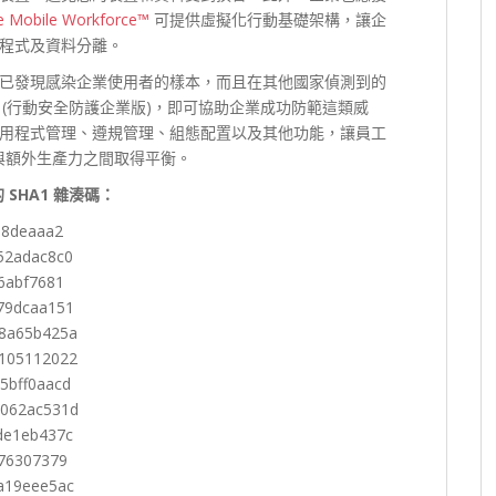
 Mobile Workforce™
可提供虛擬化行動基礎架構，讓企
程式及資料分離。
已發現感染企業使用者的樣本，而且在其他國家偵測到的
(行動安全防護企業版)，即可協助企業成功防範這類威
用程式管理、遵規管理、組態配置以及其他功能，讓員工
性與額外生產力之間取得平衡。
的 SHA1 雜湊碼：
b8deaaa2
52adac8c0
6abf7681
79dcaa151
c8a65b425a
a105112022
5bff0aacd
0062ac531d
de1eb437c
f76307379
a19eee5ac