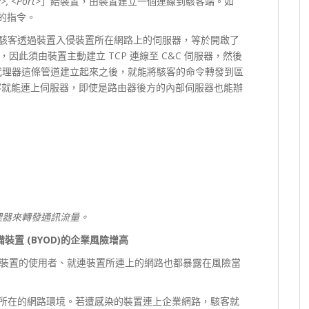
P>, <Port>
」給裝置，由裝置建立一個連線到駭客端。如
客的指令。
) 讓駭客透過裝置入侵裝置所在網路上的伺服器，等於開啟了
此須由裝置主動建立 TCP 連線至 C&C 伺服器，然後
KS 代理器這條管道建立起來之後，就能將駭客的命令轉發到區
來駭客就能連上伺服器，即使是路由器後方的內部伺服器也能辦
代理器來轉發通訊流量。
裝置 (BYOD)的企業風險增高
裝置的使用者、就連裝置所連上的網路也都暴露在風險當
所在的網路環境。若遭感染的裝置連上企業網路，駭客就