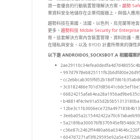
資一套優良的行動裝置管理解決方案。
趨勢 Safe
業資料安全地儲存在企業伺服器上，與個人應用
趨勢科技在美國、法國、以色列、烏克蘭等地皆
更多。
趨勢科技 Mobile Security for Enterprise
脅。這套解決方案內含裝置管理、資料防護、應
在隱私與安全，以及 BYOD 計畫所帶來的彈
以下是 ANDROIDOS_SOCKSBOT.A 相關檔案
2ae29110c34efea0dedfa4d7d48055c4
• 997d7978eb825111f62b6dfd00e26d9
• cc2ebbcab305ffd52b18df7d61b35abd
• 3c0182486e701d7d85641c6dc5ef1be
• 66824215afa64ea28a1956ad9be635
• b48814f4c9e91a55d2b5b51313180b
• 12be3c11b3006ece729a49718384b13
• 3eeba05a2c15442422a70c67abaeb9
• 5a2189ba300076f8370945ef854ddc7
• c36e87c2462ff4480a66a034646c220
• 6047d7271af3f629595e92a5e43722d