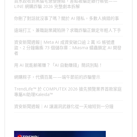
買水餃收到黑貓宅急便連結，差點被騙走銀行帳號——
LINE 網購詐騙 2026 完整劇本拆解
你刪了對話就沒事了嗎？關於 AI 隱私，多數人搞錯的事
遠端打工、兼職副業藏陷阱？求職詐騙正鎖定年輕人下手
資安新聞週報| Meta AI 成資安破口逾 2 萬 IG 帳號遭
盜、2 分鐘癱瘓 73 個儲存庫：Miasma 蠕蟲鎖定 AI 開發
者
用 AI 就能躺著賺？「AI 自動賺錢」簡訊別點！
網購粽子，代價百萬——端午節前的詐騙警示
TrendLife™ 於 COMPUTEX 2026 搶先預覽業界首款家庭
專屬AI助理Kaleida™
資安新聞週報｜AI 讓漏洞武器化從一天縮短到一分鐘