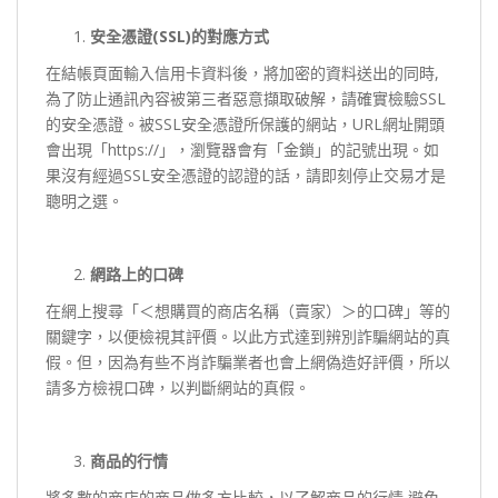
安全憑證(SSL)的對應方式
在結帳頁面輸入信用卡資料後，將加密的資料送出的同時,
為了防止通訊內容被第三者惡意擷取破解，請確實檢驗SSL
的安全憑證。被SSL安全憑證所保護的網站，URL網址開頭
會出現「https://」，瀏覽器會有「金鎖」的記號出現。如
果沒有經過SSL安全憑證的認證的話，請即刻停止交易才是
聰明之選。
網路上的口碑
在網上搜尋「＜想購買的商店名稱（賣家）＞的口碑」等的
關鍵字，以便檢視其評價。以此方式達到辨別詐騙網站的真
假。但，因為有些不肖詐騙業者也會上網偽造好評價，所以
請多方檢視口碑，以判斷網站的真假。
商品的行情
將多數的商店的商品做多方比較，以了解商品的行情,避免