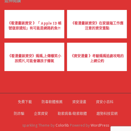
延伸閱讀
《看漫畫談資安 》「 Apple ID 帳
《看漫畫談資安》在家遠端工作應
號復原通知」有可能是網路釣魚?!
注意的資安重點
《看漫畫談資安》媽媽,上傳爆笑小
《資安漫畫 》考驗媽媽追劇攻略的
孩照片,可能會讓孩子爆氣
上網公約
免費下載
防毒軟體推薦
資安漫畫
資安小百科
防詐騙
企業資安
勒索病毒/勒索軟體
趨勢科技官網
sparkling Theme by
Colorlib
Powered by
WordPress