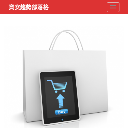
S
資安趨勢部落格
TOGGLE
k
i
p
t
o
m
a
i
n
c
o
n
t
e
n
t