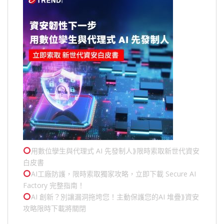
用數位孿生與代理式 AI 先發制人⟫限時索取新世代資安
白皮書
AI工廠防護，限時索取獨家攻略，立即下載 Secure AI
Factory 完整指南！
AI 創新？別讓漏洞拖垮您！主動保護您的
AI 堆疊
⟫資安
攻略限時下載將關閉