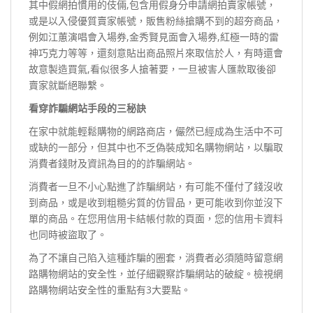
其中假網拍慣用的伎倆,包含用假身分申請網拍賣家帳號，
或是以入侵優質賣家帳號，販售粉絲搶購不到的超夯商品，
例如江蕙演唱會入場券,金秀賢見面會入場券,紅極一時的雷
神巧克力等等，還刻意貼出商品照片來取信於人，有時還會
故意製造買氣,看似很多人搶著要，一旦被害人匯款取後卻
賣家就斷絕聯繫。
看穿詐騙網站手段的三秘訣
在家中就能輕鬆購物的網路商店，儼然已經成為生活中不可
或缺的一部分，但其中也不乏偽裝成知名購物網站，以騙取
消費者錢財及資訊為目的的詐騙網站。
消費者一旦不小心點進了詐騙網站，有可能不僅付了錢沒收
到商品，或是收到粗糙劣質的仿冒品，更可能收到你並沒下
單的商品。在您用信用卡結帳付款的頁面，您的信用卡資料
也同時被盜取了。
為了不讓自己陷入這種詐騙的圈套，消費者必須隨時留意網
路購物網站的安全性，並仔細觀察詐騙網站的破綻。檢視網
路購物網站安全性的重點有3大要點。