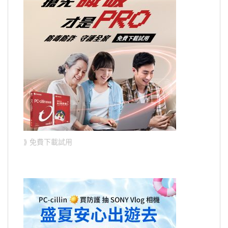
⟫ 免費下載試用