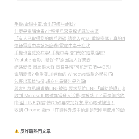
手機/電腦中毒,會出現哪些症狀?
什麼是電腦病毒?七種常見惡意程式感染來源
「有人已取得您的帳戶密碼,請登入gmail重設密碼」真的?假的?
懷疑電腦中毒該怎麼辦?電腦中毒十症狀
手機也會感染病毒! 手機中毒,會”傳染”給電腦嗎?
Youtube 看影片變好卡?原因讓人好驚訝!
網路變慢 風扇很大聲 電費暴增?可能是它暗中搞鬼!
電腦變慢? 免重灌,加速你的 Windows電腦必學技巧!
包裹出現這特徵,超商店員警告是詐騙!
親友社群私訊求助LINE被盜,要求幫忙LINE「輔助驗證」,詐騙
收到 Microsoft 帳號異常登入活動,是被駭了？還是網路釣魚？
[新型 LINE 詐騙]傳QR碼要求加好友,當心帳號被盜！
收到 Chrome 顯示「在資料外洩中偵測到您剛剛使用的密碼」
反詐騙熱門文章