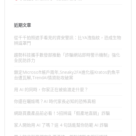
近期文章
從千千拍照遮手看見的資安警訊：比YA洩指紋，恐成生物
辨識罩門
趨勢科技攜手數發部推動「詐騙網站即時警示機制」強化
全民防詐力
鎖定Microsoft帳戶兩年,Sneaky2FA進化版Kratos釣魚平
台遭瓦解,TrendAI情資助攻破案
用 AI 的同時，你家正在被偷渡走什麼？
你還在曬娃嗎？AI 時代家長必知的恐怖真相
網路買農產品前必看！5招辨識「假產地直銷」詐騙
家人開始用 AI 了嗎？這 4 句話能幫你防範 AI 詐騙