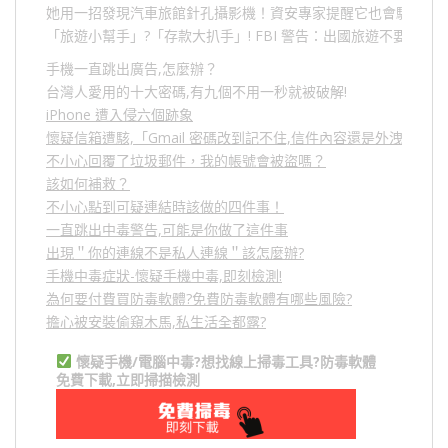
她用一招發現汽車旅館針孔攝影機！資安專家提醒它也會駭人成
「旅遊小幫手」
?
「存款大扒手」
! FBI
警告：出國旅遊不要做的
手機一直跳出廣告,怎麼辦？
台灣人愛用的十大密碼,有九個不用一秒就被破解!
iPhone 遭入侵六個跡象
懷疑信箱遭駭,「Gmail 密碼改到記不住,信件內容還是外洩？」
不小心回覆了垃圾郵件，我的帳號會被盜嗎？
該如何補救？
不小心點到可疑連結時該做的四件事！
一直跳出中毒警告,可能是你做了這件事
出現＂你的連線不是私人連線＂該怎麼辦?
手機中毒症狀-懷疑手機中毒,即刻檢測!
為何要付費買防毒軟體?免費防毒軟體有哪些風險?
擔心被安裝偷窺木馬,私生活全都露?
懷疑手機/電腦中毒?想找線上掃毒工具?防毒軟體
免費下載,立即掃描檢測