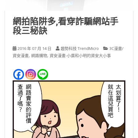
網拍陷阱多,看穿詐騙網站手
段三秘訣
2016 年 07 月 14 日
趨勢科技 TrendMicro
3C漫畫/
,
,
資安漫畫
網路購物
資安漫畫-小廣和小明的資安大小事