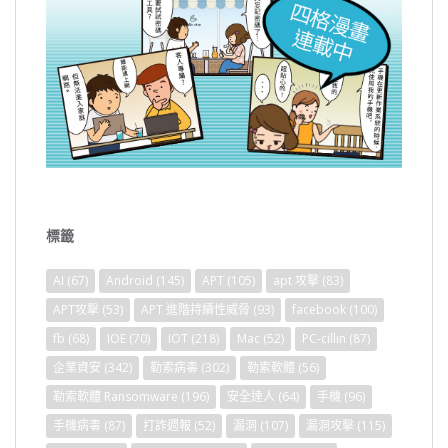
標籤
AI
(67)
Android
(145)
APT
(105)
apt 攻擊
(83)
APT攻擊
(53)
APT 進階持續性威脅
(93)
facebook
(100)
fb
(68)
IOE
(70)
IOT
(218)
Mac
(52)
PC-cillin
(87)
企業資安
(342)
勒索病毒
(302)
勒索軟體
(56)
勒索軟體 Ransomware
(196)
安全達人
(64)
手機
(96)
手機病毒
(87)
打詐週報
(52)
漏洞
(107)
漏洞攻擊
(115)