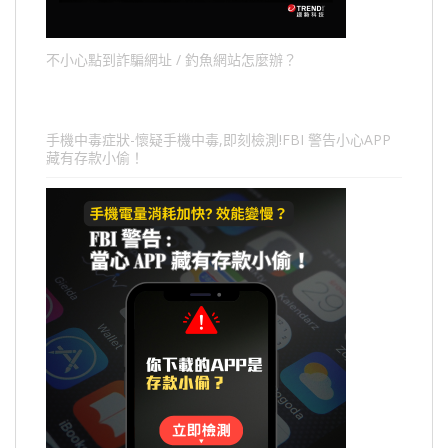
不小心點到詐騙網址 / 釣魚網站怎麼辦？
手機中毒症狀-懷疑手機中毒,即刻檢測!FBI 警告小心APP
藏有存款小偷！