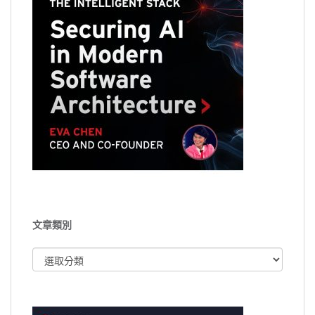
文章類別
文
章
類
別