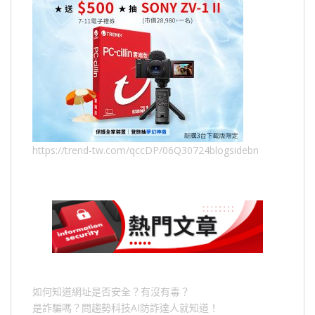
https://trend-tw.com/qccDP/06Q30724blogsidebn
如何知道網址是否安全？有沒有毒？
是詐騙嗎？問趨勢科技AI防詐達人就知道！