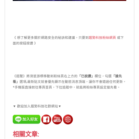
《 想了解更多關於網路安全的秘訣和建議，只要到
趨勢科技粉絲網頁
或下
面的按鈕按讚 》
《提醒》將滑鼠游標移動到粉絲頁右上方的
「已說讚」
欄位，勾選
「搶先
看」
選項
,
最新貼文就會優先顯示在動態消息頂端，讓你不會錯過任何更新。
*手機版直接前往專頁首頁，下拉追蹤中，就能將粉絲專頁設定搶先看。
▼ 歡迎加入趨勢科技社群網站▼
相關文章: