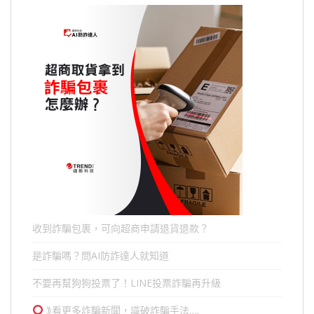
收到詐騙包裹，可向超商申請退貨退款？
是詐騙嗎？問AI防詐達人就知道
不要再幫狗狗投票了！LINE投票詐騙再升級
⟫看更多詐騙新聞，識破詐騙手法….