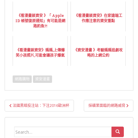
《看漫畫談資安 》「 Apple
《看漫畫談資安》在家遠端工
ID 帳號復原通知」有可能是網
作應注意的資安重點
路釣魚?!
《看漫畫談資安》媽媽,上傳爆
《資安漫畫 》考驗媽媽追劇攻
笑小孩照片,可能會讓孩子爆氣
略的上網公約
網路購物
資安漫畫
文
法國黑暗投注站：下注2016歐洲杯
採礦業面臨的網路威脅
章
導
覽
Search
for: