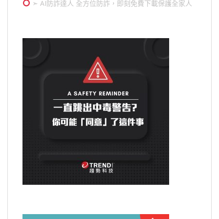
➣ AI防詐達人 全方位防詐，即刻免費下載保護全家人