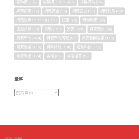
物聯網
(132)
物聯網（IoT）
(67)
社群網站
(54)
綁架病毒
(57)
網路安全
(58)
網路犯罪
(55)
網路釣魚
(69)
網路釣魚 Phishing
(167)
臉書
(92)
萬物聯網
(69)
虛擬貨幣
(58)
詐騙
(160)
資安
(208)
資安報告
(84)
資安新聞
(464)
資安新聞周報
(91)
資安新聞週報
(170)
資安漫畫
(115)
資料外洩
(138)
趨勢科技
(113)
防毒軟體
(124)
雲端
(67)
雲端運算
(90)
彙整
彙
整