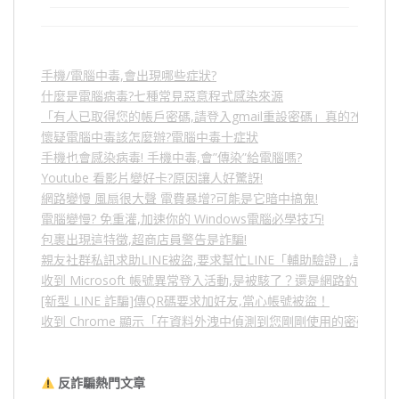
手機/電腦中毒,會出現哪些症狀?
什麼是電腦病毒?七種常見惡意程式感染來源
「有人已取得您的帳戶密碼,請登入gmail重設密碼」真的?假的?
懷疑電腦中毒該怎麼辦?電腦中毒十症狀
手機也會感染病毒! 手機中毒,會”傳染”給電腦嗎?
Youtube 看影片變好卡?原因讓人好驚訝!
網路變慢 風扇很大聲 電費暴增?可能是它暗中搞鬼!
電腦變慢? 免重灌,加速你的 Windows電腦必學技巧!
包裹出現這特徵,超商店員警告是詐騙!
親友社群私訊求助LINE被盜,要求幫忙LINE「輔助驗證」,詐騙
收到 Microsoft 帳號異常登入活動,是被駭了？還是網路釣魚？
[新型 LINE 詐騙]傳QR碼要求加好友,當心帳號被盜！
收到 Chrome 顯示「在資料外洩中偵測到您剛剛使用的密碼」
反詐騙熱門文章