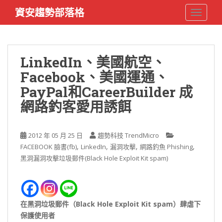
S
資安趨勢部落格
TOGGLE
k
i
p
t
LinkedIn、美國航空、
o
Facebook、美國運通、
m
a
PayPal和CareerBuilder 成
i
網路釣客愛用誘餌
n
c
o
2012 年 05 月 25 日
趨勢科技 TrendMicro
n
,
,
,
,
FACEBOOK 臉書(fb)
LinkedIn
漏洞攻擊
網路釣魚 Phishing
t
黑洞漏洞攻擊垃圾郵件(Black Hole Exploit Kit spam)
e
n
t
在黑洞垃圾郵件（Black Hole Exploit Kit spam）肆虐下
保護使用者