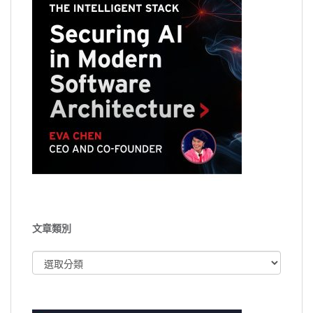
文章類別
文
章
類
別