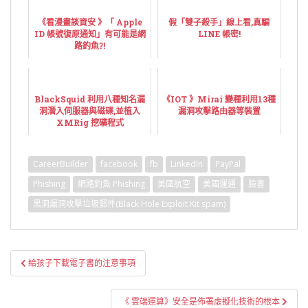
《看漫畫談資安 》「 Apple
假「雙子殺手」線上看,真騙
ID 帳號復原通知」有可能是網
LINE 帳密!
路釣魚?!
BlackSquid 利用八種知名漏
《IOT 》Mirai 變種利用13種
洞潛入伺服器與磁碟,並植入
漏洞攻擊路由器等裝置
XMRig 挖礦程式
CareerBuilder
facebook
fb
LinkedIn
PayPal
Phishing
網路釣魚 Phishing
美國航空
美國運通
臉書
黑洞漏洞攻擊垃圾郵件(Black Hole Exploit Kit spam)
文
給孩子下載電子書的注意事項
章
導
《 雲端運算》安全是佈署虛擬化技術的根本