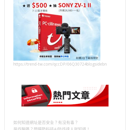
https://trend-tw.com/qccDP/06Q30724blogsidebn
如何知道網址是否安全？有沒有毒？
是詐騙嗎？問趨勢科技AI防詐達人就知道！