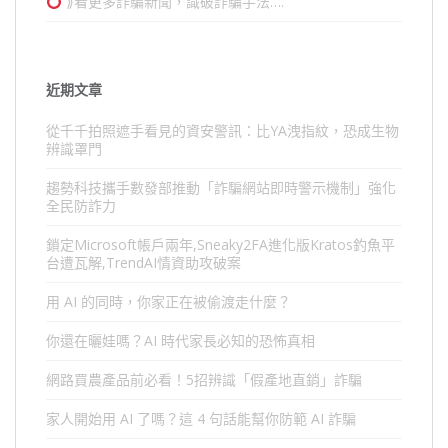
⟫看更多詐騙新聞，識破詐騙手法….
近期文章
從千千拍照遮手看見的資安警訊：比YA洩指紋，恐成生物
辨識罩門
趨勢科技攜手數發部推動「詐騙網站即時警示機制」強化
全民防詐力
鎖定Microsoft帳戶兩年,Sneaky2FA進化版Kratos釣魚平
台遭瓦解,TrendAI情資助攻破案
用 AI 的同時，你家正在被偷渡走什麼？
你還在曬娃嗎？AI 時代家長必知的恐怖真相
網路買農產品前必看！5招辨識「假產地直銷」詐騙
家人開始用 AI 了嗎？這 4 句話能幫你防範 AI 詐騙