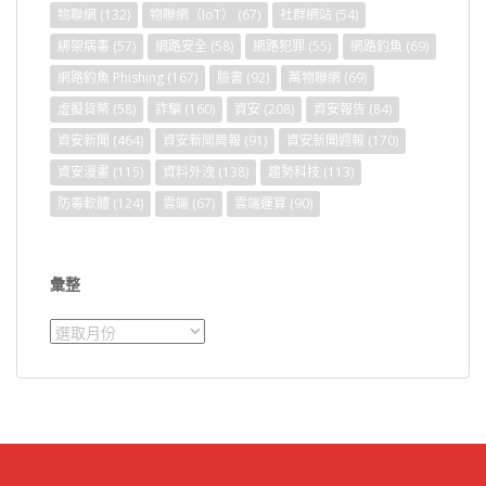
物聯網
(132)
物聯網（IoT）
(67)
社群網站
(54)
綁架病毒
(57)
網路安全
(58)
網路犯罪
(55)
網路釣魚
(69)
網路釣魚 Phishing
(167)
臉書
(92)
萬物聯網
(69)
虛擬貨幣
(58)
詐騙
(160)
資安
(208)
資安報告
(84)
資安新聞
(464)
資安新聞周報
(91)
資安新聞週報
(170)
資安漫畫
(115)
資料外洩
(138)
趨勢科技
(113)
防毒軟體
(124)
雲端
(67)
雲端運算
(90)
彙整
彙
整