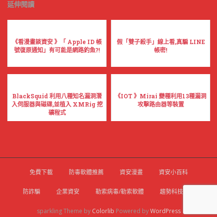
延伸閱讀
《看漫畫談資安 》「 Apple ID 帳
假「雙子殺手」線上看,真騙 LINE
號復原通知」有可能是網路釣魚?!
帳密!
BlackSquid 利用八種知名漏洞潛
《IOT 》Mirai 變種利用13種漏洞
入伺服器與磁碟,並植入 XMRig 挖
攻擊路由器等裝置
礦程式
免費下載
防毒軟體推薦
資安漫畫
資安小百科
防詐騙
企業資安
勒索病毒/勒索軟體
趨勢科技官網
sparkling Theme by
Colorlib
Powered by
WordPress