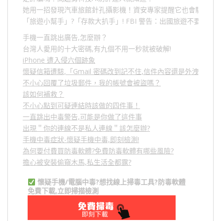
她用一招發現汽車旅館針孔攝影機！資安專家提醒它也會駭人成
「旅遊小幫手」
?
「存款大扒手」
! FBI
警告：出國旅遊不要做的
手機一直跳出廣告,怎麼辦？
台灣人愛用的十大密碼,有九個不用一秒就被破解!
iPhone 遭入侵六個跡象
懷疑信箱遭駭,「Gmail 密碼改到記不住,信件內容還是外洩？」
不小心回覆了垃圾郵件，我的帳號會被盜嗎？
該如何補救？
不小心點到可疑連結時該做的四件事！
一直跳出中毒警告,可能是你做了這件事
出現＂你的連線不是私人連線＂該怎麼辦?
手機中毒症狀-懷疑手機中毒,即刻檢測!
為何要付費買防毒軟體?免費防毒軟體有哪些風險?
擔心被安裝偷窺木馬,私生活全都露?
懷疑手機/電腦中毒?想找線上掃毒工具?防毒軟體
免費下載,立即掃描檢測