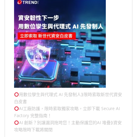
用數位孿生與代理式 AI 先發制人⟫限時索取新世代資安
白皮書
AI工廠防護，限時索取獨家攻略，立即下載 Secure AI
Factory 完整指南！
AI 創新？別讓漏洞拖垮您！主動保護您的
AI 堆疊
⟫資安
攻略限時下載將關閉