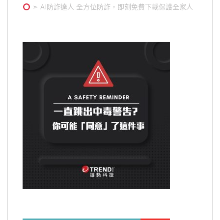
➣ AI防詐達人 全方位防詐，即刻免費下載保護全家人