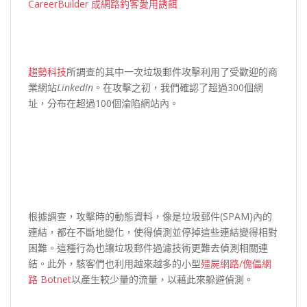
趨勢科技
所調查的其中一次垃圾郵件攻擊利用了受歡迎的商
業網站
LinkedIn
。在攻擊之初，我們確認了超過300個網
址，分布在超過100個淪陷網站內。
根據調查，攻擊時的動態資料，像是垃圾郵件(SPAM)內的
連結，都在不斷地變化，使得偵測並停掉這些連結變得相對
困難。這種行為也讓垃圾郵件過濾技術更難去偵測相關連
結。此外，駭客們也利用越來越多的小型
殭屍網路/傀儡網
路 Botnet
以產生較少量的流量，以藉此來躲避偵測。