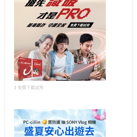
⟫ 免費下載試用