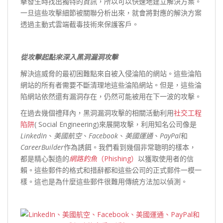
擊發生時找出獨特的資訊，所以可以快速地建立解決方案。
一旦這些攻擊細節被關聯分析出來，就會將對應的解決方案
透過主動式雲端截毒技術來保護客戶。
從攻擊起點來深入黑洞漏洞攻擊
解決這威脅的最初困難點來自被入侵淪陷的網站。這些淪陷
網站的所有者需要不斷清理地這些淪陷網站。但是，這些淪
陷網站依然還有漏洞存在，仍然可能被用在下一波的攻擊。
在過去幾個禮拜內，黑洞漏洞攻擊的相關活動利用
社交工程
陷阱
( Social Engineering)來展開攻擊，利用知名公司像是
LinkedIn
、
美國航空
、
Facebook
、
美國運通
、
PayPal
和
CareerBuilder
作為誘餌。我們看到幾個非常聰明的樣本，
都是精心製造的
網路釣魚
（Phishing）
以獲取使用者的信
賴。這些郵件的格式和措辭都和這些公司的正式郵件一模一
樣。這也是為什麼這些郵件很難用傳統方法加以偵測。