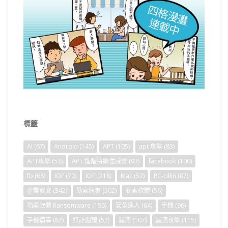
標籤
AI
(67)
Android
(145)
APT
(105)
apt 攻擊
(83)
APT攻擊
(53)
APT 進階持續性威脅
(93)
facebook
(100)
fb
(68)
IOE
(70)
IOT
(218)
Mac
(52)
PC-cillin
(87)
企業資安
(342)
勒索病毒
(302)
勒索軟體
(56)
勒索軟體 Ransomware
(196)
安全達人
(64)
手機
(96)
手機病毒
(87)
打詐週報
(52)
漏洞
(107)
漏洞攻擊
(115)