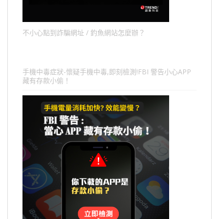
不小心點到詐騙網址 / 釣魚網站怎麼辦？
手機中毒症狀-懷疑手機中毒,即刻檢測!FBI 警告小心APP
藏有存款小偷！