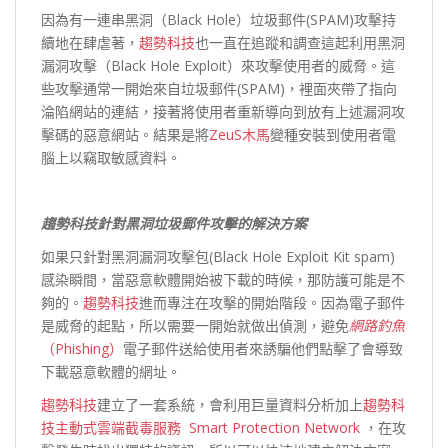
因為有一連串黑洞（Black Hole）垃圾郵件(SPAM)攻擊持
續地在肆虐著，
趨勢科技
也一直在追蹤和調查這起利用黑洞
漏洞攻擊（Black Hole Exploit）來攻擊使用者的威脅。這
些攻擊通常一開始來自垃圾郵件(SPAM)，裡面夾帶了指向
淪陷網站的連結，接著將使用者重新導向到放有上述漏洞攻
擊碼的惡意網站。結果是將
ZeuS
木馬
變種安裝到使用者電
腦上以竊取敏感資料。
趨勢科技針對黑洞垃圾郵件攻擊的解決方案
如果只針對黑洞漏洞攻擊包(Black Hole Exploit Kit spam)
感染瞬間，當惡意軟體開始被下載的時候，那防護可能是不
夠的。
趨勢科技
進而專注在攻擊的開始階段。因為電子郵件
是威脅的起點，所以需要一開始就做出偵測，避免
網路釣魚
（Phishing）
電子郵件送給使用者來誘騙他們點擊了會導致
下載惡意軟體的網址。
趨勢科技
建立了一套系統，會利用巨量資料分析加上
趨勢科
技
主動式雲端截毒服務 Smart Protection Network
，在攻