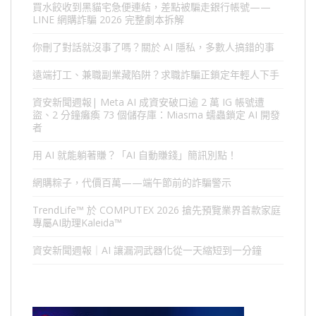
買水餃收到黑貓宅急便連結，差點被騙走銀行帳號——
LINE 網購詐騙 2026 完整劇本拆解
你刪了對話就沒事了嗎？關於 AI 隱私，多數人搞錯的事
遠端打工、兼職副業藏陷阱？求職詐騙正鎖定年輕人下手
資安新聞週報| Meta AI 成資安破口逾 2 萬 IG 帳號遭
盜、2 分鐘癱瘓 73 個儲存庫：Miasma 蠕蟲鎖定 AI 開發
者
用 AI 就能躺著賺？「AI 自動賺錢」簡訊別點！
網購粽子，代價百萬——端午節前的詐騙警示
TrendLife™ 於 COMPUTEX 2026 搶先預覽業界首款家庭
專屬AI助理Kaleida™
資安新聞週報｜AI 讓漏洞武器化從一天縮短到一分鐘