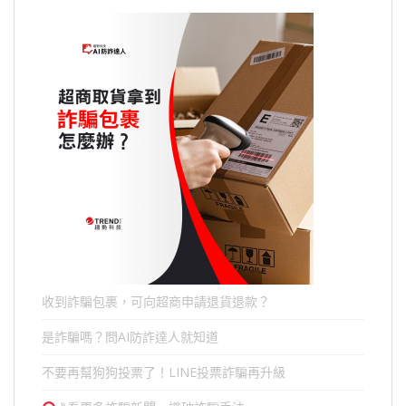
收到詐騙包裹，可向超商申請退貨退款？
是詐騙嗎？問AI防詐達人就知道
不要再幫狗狗投票了！LINE投票詐騙再升級