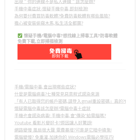
出現＂你的連線不是私人連線＂該怎麼辦?
手機中毒症狀-懷疑手機中毒,即刻檢測!
為何要付費買防毒軟體?免費防毒軟體有哪些風險?
擔心被安裝偷窺木馬,私生活全都露?
懷疑手機/電腦中毒?想找線上掃毒工具?防毒軟體
免費下載,立即掃描檢測
手機/電腦中毒,會出現哪些症狀?
什麼是電腦病毒?七種常見惡意程式感染來源
「有人已取得您的帳戶密碼,請登入gmail重設密碼」真的?假的?
懷疑電腦中毒該怎麼辦?電腦中毒十症狀
手機也會感染病毒! 手機中毒,會”傳染”給電腦嗎?
Youtube 看影片變好卡?原因讓人好驚訝!
網路變慢 風扇很大聲 電費暴增?可能是它暗中搞鬼!
電腦變慢? 免重灌,加速你的 Windows電腦必學技巧!