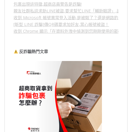
包裹出現這特徵,超商店員警告是詐騙!
親友社群私訊求助LINE被盜,要求幫忙LINE「輔助驗證」,詐騙
收到 Microsoft 帳號異常登入活動,是被駭了？還是網路釣魚？
[新型 LINE 詐騙]傳QR碼要求加好友,當心帳號被盜！
收到 Chrome 顯示「在資料外洩中偵測到您剛剛使用的密碼」
反詐騙熱門文章