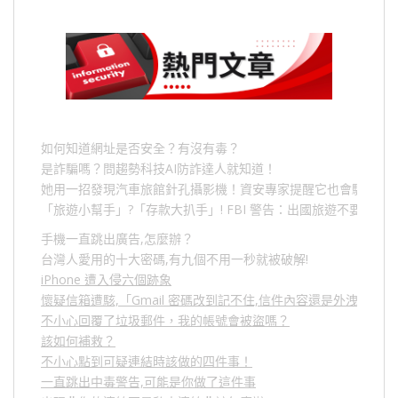
如何知道網址是否安全？有沒有毒？
是詐騙嗎？問趨勢科技AI防詐達人就知道！
她用一招發現汽車旅館針孔攝影機！資安專家提醒它也會駭人成
「旅遊小幫手」
?
「存款大扒手」
! FBI
警告：出國旅遊不要做的
手機一直跳出廣告,怎麼辦？
台灣人愛用的十大密碼,有九個不用一秒就被破解!
iPhone 遭入侵六個跡象
懷疑信箱遭駭,「Gmail 密碼改到記不住,信件內容還是外洩？」
不小心回覆了垃圾郵件，我的帳號會被盜嗎？
該如何補救？
不小心點到可疑連結時該做的四件事！
一直跳出中毒警告,可能是你做了這件事