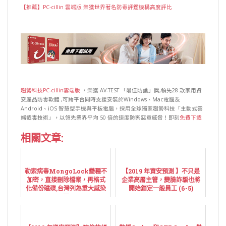
【推薦】PC-cillin 雲端版 榮獲世界著名防毒評鑑機構高度評比
趨勢科技PC-cillin雲端版
，榮獲 AV-TEST 「最佳防護」獎,領先28 款家用資
安產品防毒軟體 ,可跨平台同時支援安裝於Windows、Mac電腦及
Android、iOS 智慧型手機與平板電腦，採用全球獨家趨勢科技「主動式雲
端截毒技術」，以領先業界平均 50 倍的速度防禦惡意威脅！即刻
免費下載
相關文章:
勒索病毒MongoLock變種不
【2019 年資安預測 】不只是
加密，直接刪除檔案，再格式
企業高層主管，變臉詐騙也將
化備份磁碟,台灣列為重大感染
開始鎖定一般員工 (6-5)
區