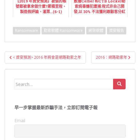
【2019 年資安預測】被偷的帳
散播Cerber 和CTB Locker勒
號都被拿來做什麼?累積里程、
索病毒嫌犯遭捕:程式非自己開
製造假評論、灌票...(6-1)
發,以 30% 不法獲利跟駭客分紅
Ransomware
勒索軟體 Ransomware
綁架軟體
資安報告
文
< 資安預測> 2016 年將會是網路勒索之年
2016：網路勒索年
章
導
覽
Search
for:
早一步掌握最新詐騙手法，立即訂閱電子報
Email