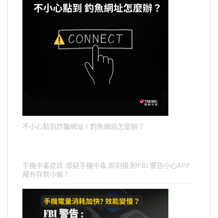
不小心點到詐騙網址 / 釣魚網站怎麼辦？
手機中毒症狀-懷疑手機中毒,即刻檢測!FBI 警告小心APP
藏有存款小偷！