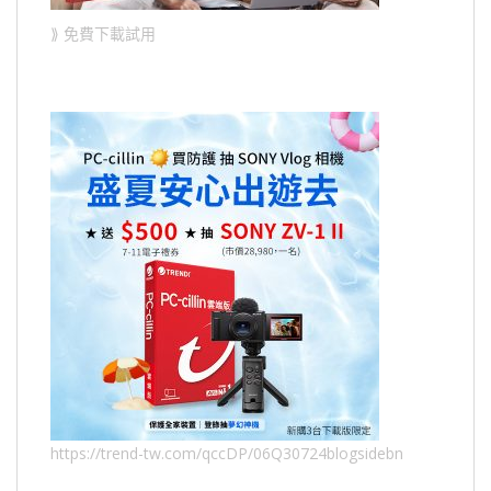
⟫ 免費下載試用
https://trend-tw.com/qccDP/06Q30724blogsidebn