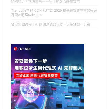
網購粽子，代價百萬——端午節前的詐騙警示
TrendLife™ 於 COMPUTEX 2026 搶先預覽業界首款家庭
專屬AI助理Kaleida™
資安新聞週報｜AI 讓漏洞武器化從一天縮短到一分鐘