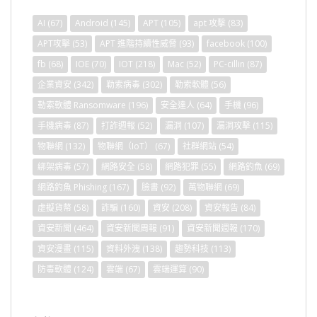
AI
(67)
Android
(145)
APT
(105)
apt 攻擊
(83)
APT攻擊
(53)
APT 進階持續性威脅
(93)
facebook
(100)
fb
(68)
IOE
(70)
IOT
(218)
Mac
(52)
PC-cillin
(87)
企業資安
(342)
勒索病毒
(302)
勒索軟體
(56)
勒索軟體 Ransomware
(196)
安全達人
(64)
手機
(96)
手機病毒
(87)
打詐週報
(52)
漏洞
(107)
漏洞攻擊
(115)
物聯網
(132)
物聯網（IoT）
(67)
社群網站
(54)
綁架病毒
(57)
網路安全
(58)
網路犯罪
(55)
網路釣魚
(69)
網路釣魚 Phishing
(167)
臉書
(92)
萬物聯網
(69)
虛擬貨幣
(58)
詐騙
(160)
資安
(208)
資安報告
(84)
資安新聞
(464)
資安新聞周報
(91)
資安新聞週報
(170)
資安漫畫
(115)
資料外洩
(138)
趨勢科技
(113)
防毒軟體
(124)
雲端
(67)
雲端運算
(90)