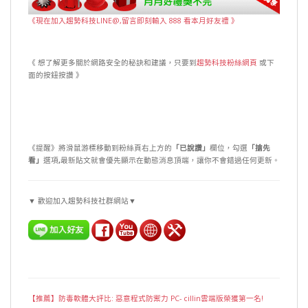
《現在加入趨勢科技LINE@,留言即刻輸入 888 看本月好友禮 》
《 想了解更多關於網路安全的秘訣和建議，只要到
趨勢科技粉絲網頁
或下
面的按鈕按讚 》
《提醒》將滑鼠游標移動到粉絲頁右上方的
「已說讚」
欄位，勾選
「搶先
看」
選項
,
最新貼文就會優先顯示在動態消息頂端，讓你不會錯過任何更新。
▼ 歡迎加入趨勢科技社群網站▼
【推薦】防毒軟體大評比: 惡意程式防禦力 PC- cillin雲端版榮獲第一名!