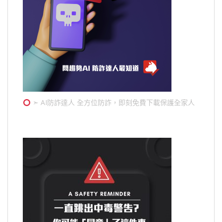
➣ AI防詐達人 全方位防詐，即刻免費下載保護全家人