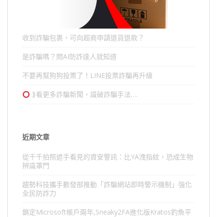
收到詐騙包裹，可向超商申請退貨退款？
是詐騙嗎？問AI防詐達人就知道
不要再幫狗狗投票了！LINE投票詐騙再升級
⟫看更多詐騙新聞，識破詐騙手法….
近期文章
從千千拍照遮手看見的資安警訊：比YA洩指紋，恐成生物
辨識罩門
趨勢科技攜手數發部推動「詐騙網站即時警示機制」強化
全民防詐力
鎖定Microsoft帳戶兩年,Sneaky2FA進化版Kratos釣魚平