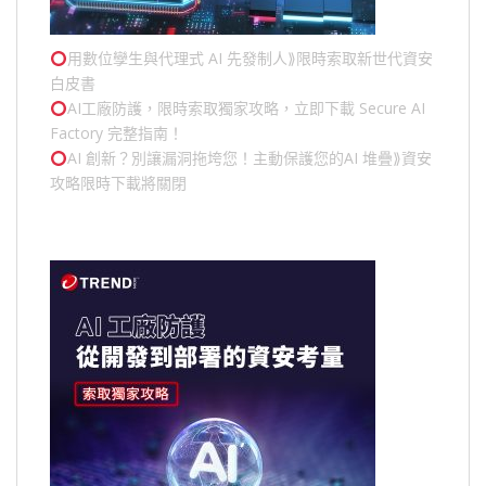
用數位孿生與代理式 AI 先發制人⟫限時索取新世代資安
白皮書
AI工廠防護，限時索取獨家攻略，立即下載 Secure AI
Factory 完整指南！
AI 創新？別讓漏洞拖垮您！主動保護您的
AI 堆疊
⟫資安
攻略限時下載將關閉