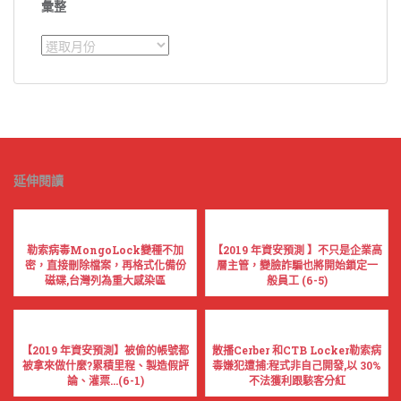
彙整
彙
整
延伸閱讀
勒索病毒MongoLock變種不加
【2019 年資安預測 】不只是企業高
密，直接刪除檔案，再格式化備份
層主管，變臉詐騙也將開始鎖定一
磁碟,台灣列為重大感染區
般員工 (6-5)
【2019 年資安預測】被偷的帳號都
散播Cerber 和CTB Locker勒索病
被拿來做什麼?累積里程、製造假評
毒嫌犯遭捕:程式非自己開發,以 30%
論、灌票...(6-1)
不法獲利跟駭客分紅