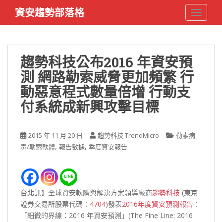
S
資安趨勢部落格
TOGGLE
k
i
p
t
趨勢科技公布2016 年資安預
o
測 網路勒索威脅更加頻繁 行
m
a
動惡意程式數量倍增 行動支
i
付系統成新興攻擊目標
n
c
o
2015 年 11 月 20 日
趨勢科技 TrendMicro
勒索病
n
,
,
毒/勒索軟體
報告數據
季度資安報告
t
e
n
t
台北訊】全球資安軟體與解決方案領導廠商
趨勢科技
(東京
證券交易所股票代碼：
4704
)發表
2016年度資安預測報告
：
「細微的界線：2016 年資安預測」(The Fine Line: 2016