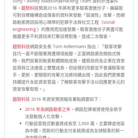
Sony、Ashley Madison與Hacking Team 資料外洩事件
等。
趨勢科技
預測2016 年將有更多駭客激進份子，藉竊取
可對目標機構造成傷害的資料來發動「毀滅性」攻擊，而網
路勒索將因採用心理學的犯罪手法與社交工程（
social
engineering ）
的應用而加速發展。駭客激進份子將盡可能
揭露更多不利資訊來打擊目標對象，造成二次傷害。
趨勢科技
網路安全長 Tom Kellermann 指出：「駭客攻擊
技巧一直不斷隨著周遭環境蛻變，正當網路廣告開始式微
時，我們就看到勒索軟體開始成長。儘管政府及企業在資安
投資與立法速度上雙雙成長，但這樣的改變並不會讓駭客收
手，更新、更精密的攻擊方法將持續出現，因此我們更需要
持續提升全民資安意識，了解駭客攻擊手法以因應更多元的
資安攻擊型態。」
趨勢科技
2016 年資安預測報告重點摘要如下：
2016 年為網路勒索之年
，網路犯罪者將使用全新手
法發動個人化攻擊。
行動惡意程式數量將成長至 2,000 萬，主要肆虐地區
為中國。而新的行動支付系統將成為全球駭客的新一
波攻擊目標。