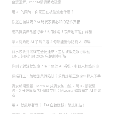
台遭瓦解,TrendAI情資助攻破案
用 AI 的同時，你家正在被偷渡走什麼？
你還在曬娃嗎？AI 時代家長必知的恐怖真相
網路買農產品前必看！5招辨識「假產地直銷」詐騙
家人開始用 AI 了嗎？這 4 句話能幫你防範 AI 詐騙
買水餃收到黑貓宅急便連結，差點被騙走銀行帳號——
LINE 網購詐騙 2026 完整劇本拆解
你刪了對話就沒事了嗎？關於 AI 隱私，多數人搞錯的事
遠端打工、兼職副業藏陷阱？求職詐騙正鎖定年輕人下手
資安新聞週報| Meta AI 成資安破口逾 2 萬 IG 帳號遭
盜、2 分鐘癱瘓 73 個儲存庫：Miasma 蠕蟲鎖定 AI 開發
者
用 AI 就能躺著賺？「AI 自動賺錢」簡訊別點！