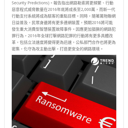
Security Predictions)。報告指出網路勒索將更頻繁、行動
惡意程式威脅數量在2016年底將成長至2,000萬，而新一代
行動支付系統將成為駭客的重點目標。同時，隨著萬物聯網
日益普及，民眾身邊將有更多連網裝置，預期2016將可能
發生重大消費型智慧裝置故障事件。因應更加猖獗的網路犯
罪行為，2016年全球打擊網路犯罪的行動將有更多具體改
革，包括立法速度將變得更為迅速，公私部門合作也將更為
密集，化守為攻主動出擊，打造更安全的網路環境。