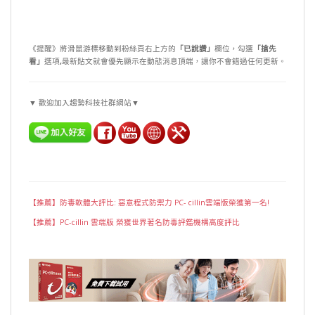
《提醒》將滑鼠游標移動到粉絲頁右上方的
「已說讚」
欄位，勾選
「搶先
看」
選項
,
最新貼文就會優先顯示在動態消息頂端，讓你不會錯過任何更新。
▼ 歡迎加入趨勢科技社群網站▼
【推薦】防毒軟體大評比: 惡意程式防禦力 PC- cillin雲端版榮獲第一名!
【推薦】PC-cillin 雲端版 榮獲世界著名防毒評鑑機構高度評比