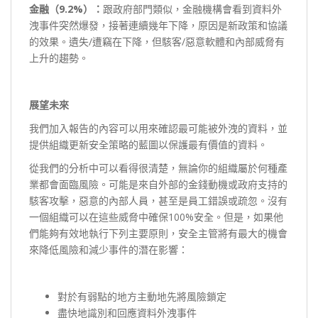
金融（9.2%
）：
跟政府部門類似，金融機構會看到資料外
洩事件突然爆發，接著連續幾年下降，原因是新政策和協議
的效果。遺失/遭竊在下降，但駭客/惡意軟體和內部威脅有
上升的趨勢。
展望未來
我們加入報告的內容可以用來確認最可能被外洩的資料，並
提供組織更新安全策略的藍圖以保護最有價值的資料。
從我們的分析中可以看得很清楚，無論你的組織屬於何種產
業都會面臨風險。可能是來自外部的金錢動機或政府支持的
駭客攻擊，惡意的內部人員，甚至是員工錯誤或疏忽。沒有
一個組織可以在這些威脅中確保100%安全。但是，如果他
們能夠有效地執行下列主要原則，安全主管將有最大的機會
來降低風險和減少事件的潛在影響：
對於有弱點的地方主動地先將風險鎖定
盡快地識別和回應資料外洩事件