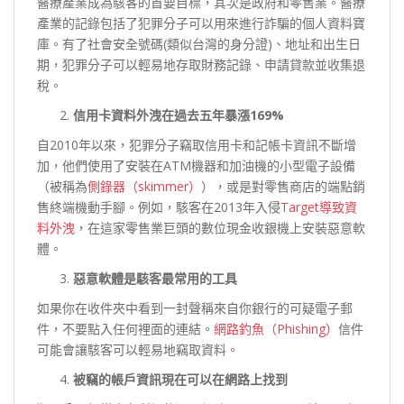
醫療產業成為駭客的首要目標，其次是政府和零售業。醫療
產業的記錄包括了犯罪分子可以用來進行詐騙的個人資料寶
庫。有了社會安全號碼(類似台灣的身分證)、地址和出生日
期，犯罪分子可以輕易地存取財務記錄、申請貸款並收集退
稅。
信用卡資料外洩在過去五年暴漲
169%
自2010年以來，犯罪分子竊取信用卡和記帳卡資訊不斷增
加，他們使用了安裝在ATM機器和加油機的小型電子設備
（被稱為
側錄器（skimmer）
），或是對零售商店的端點銷
售終端機動手腳。例如，駭客在2013年入侵
Target導致資
料外洩
，在這家零售業巨頭的數位現金收銀機上安裝惡意軟
體。
惡意軟體是駭客最常用的工具
如果你在收件夾中看到一封聲稱來自你銀行的可疑電子郵
件，不要點入任何裡面的連結。
網路釣魚（Phishing）
信件
可能會讓駭客可以輕易地竊取資料。
被竊的帳戶資訊現在可以在網路上找到