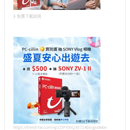
⟫ 免費下載試用
https://trend-tw.com/qccDP/06Q30724blogsidebn