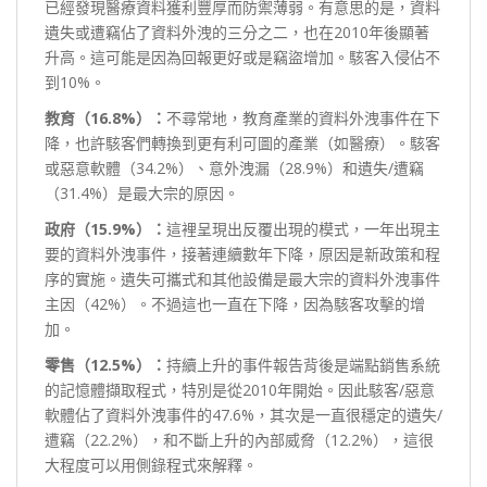
已經發現醫療資料獲利豐厚而防禦薄弱。有意思的是，資料
遺失或遭竊佔了資料外洩的三分之二，也在2010年後顯著
升高。這可能是因為回報更好或是竊盜增加。駭客入侵佔不
到10%。
教育（16.8%
）：
不尋常地，教育產業的資料外洩事件在下
降，也許駭客們轉換到更有利可圖的產業（如醫療）。駭客
或惡意軟體（34.2%）、意外洩漏（28.9%）和遺失/遭竊
（31.4%）是最大宗的原因。
政府（15.9%
）：
這裡呈現出反覆出現的模式，一年出現主
要的資料外洩事件，接著連續數年下降，原因是新政策和程
序的實施。遺失可攜式和其他設備是最大宗的資料外洩事件
主因（42%）。不過這也一直在下降，因為駭客攻擊的增
加。
零售（12.5%
）：
持續上升的事件報告背後是端點銷售系統
的記憶體擷取程式，特別是從2010年開始。因此駭客/惡意
軟體佔了資料外洩事件的47.6%，其次是一直很穩定的遺失/
遭竊（22.2%），和不斷上升的內部威脅（12.2%），這很
大程度可以用側錄程式來解釋。