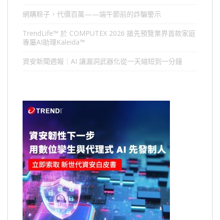
網購粽子，代價百萬——端午節前的詐騙警示
TrendLife™ 於 COMPUTEX 2026 搶先預覽業界首款家庭
專屬AI助理Kaleida™
資安新聞週報｜AI 讓漏洞武器化從一天縮短到一分鐘