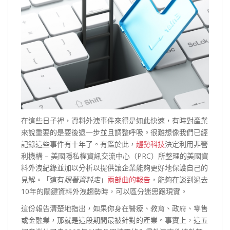
在這些日子裡，資料外洩事件來得是如此快速，有時對產業
來說重要的是要後退一步並且調整呼吸。很難想像我們已經
記錄這些事件有十年了。有鑑於此，
趨勢科技
決定利用非營
利機構 – 美國隱私權資訊交流中心（PRC）所整理的美國資
料外洩紀錄並加以分析以提供讓企業能夠更好地保護自己的
見解。「這有
跟著資料走
」
兩部曲的報告
，能夠在談到過去
10年的關鍵資料外洩趨勢時，可以區分迷思跟現實。
這份報告清楚地指出，如果你身在醫療、教育、政府、零售
或金融業，那就是這段期間最被針對的產業。事實上，這五