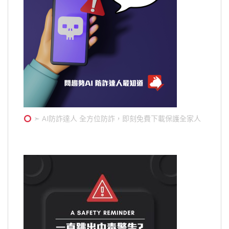
➣ AI防詐達人 全方位防詐，即刻免費下載保護全家人