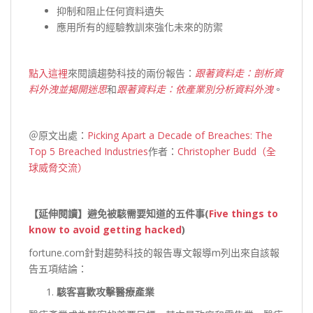
抑制和阻止任何資料遺失
應用所有的經驗教訓來強化未來的防禦
點入這裡
來閱讀趨勢科技的兩份報告：
跟著資料走：剖析資
料外洩並揭開迷思
和
跟著資料走：
依
產業別分析資料外洩
。
＠原文出處：
Picking Apart a Decade of Breaches: The
Top 5 Breached Industries
作者：
Christopher Budd（全
球威脅交流）
【延伸閱讀】避免被駭需要知道的五件事(
Five things to
know to avoid getting hacked
)
fortune.com針對趨勢科技的報告專文報導m列出來自該報
告五項結論：
駭客喜歡攻擊醫療產業