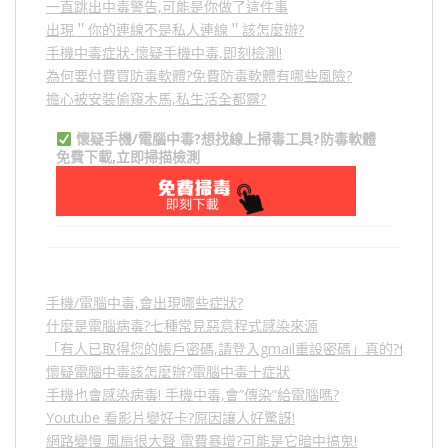
一直跳出中毒警告,可能是你做了這件事
出現＂你的連線不是私人連線＂該怎麼辦?
手機中毒症狀-懷疑手機中毒,即刻檢測!
為何要付費買防毒軟體?免費防毒軟體有哪些風險?
擔心被安裝偷窺木馬,私生活全都露?
懷疑手機/電腦中毒?想找線上掃毒工具?防毒軟體
免費下載,立即掃描檢測
手機/電腦中毒,會出現哪些症狀?
什麼是電腦病毒?七種常見惡意程式感染來源
「有人已取得您的帳戶密碼,請登入gmail重設密碼」真的?假的?
懷疑電腦中毒該怎麼辦?電腦中毒十症狀
手機也會感染病毒! 手機中毒,會”傳染”給電腦嗎?
Youtube 看影片變好卡?原因讓人好驚訝!
網路變慢 風扇很大聲 電費暴增?可能是它暗中搞鬼!