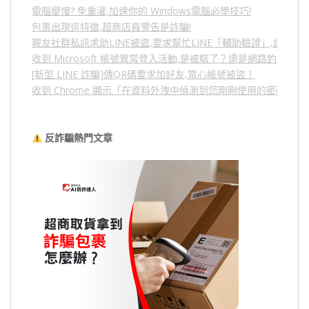
電腦變慢? 免重灌,加速你的 Windows電腦必學技巧!
包裹出現這特徵,超商店員警告是詐騙!
親友社群私訊求助LINE被盜,要求幫忙LINE「輔助驗證」,詐騙
收到 Microsoft 帳號異常登入活動,是被駭了？還是網路釣魚？
[新型 LINE 詐騙]傳QR碼要求加好友,當心帳號被盜！
收到 Chrome 顯示「在資料外洩中偵測到您剛剛使用的密碼」
反詐騙熱門文章