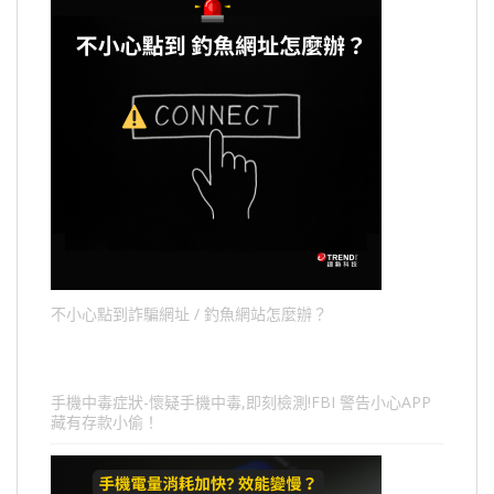
不小心點到詐騙網址 / 釣魚網站怎麼辦？
手機中毒症狀-懷疑手機中毒,即刻檢測!FBI 警告小心APP
藏有存款小偷！