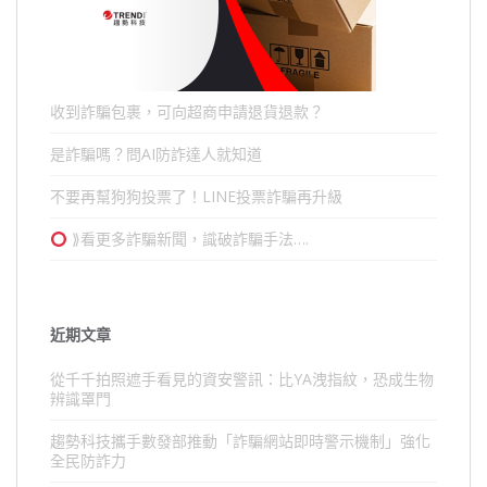
收到詐騙包裹，可向超商申請退貨退款？
是詐騙嗎？問AI防詐達人就知道
不要再幫狗狗投票了！LINE投票詐騙再升級
⟫看更多詐騙新聞，識破詐騙手法….
近期文章
從千千拍照遮手看見的資安警訊：比YA洩指紋，恐成生物
辨識罩門
趨勢科技攜手數發部推動「詐騙網站即時警示機制」強化
全民防詐力