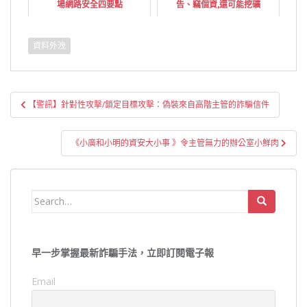
場網路安全四要點
告、竊個資,還可能挖礦
資料外洩
文
【警訊】針對性攻擊/鎖定目標攻擊：偽裝來自高階主管的詐騙信件
章
導
《小廣和小明的資安大小事 》令主管無力的辦公室小鮮肉
覽
Search
for:
早一步掌握最新詐騙手法，立即訂閱電子報
Email