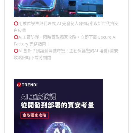
用數位孿生與代理式 AI 先發制人⟫限時索取新世代資安
白皮書
AI工廠防護，限時索取獨家攻略，立即下載 Secure AI
Factory 完整指南！
AI 創新？別讓漏洞拖垮您！主動保護您的
AI 堆疊
⟫資安
攻略限時下載將關閉