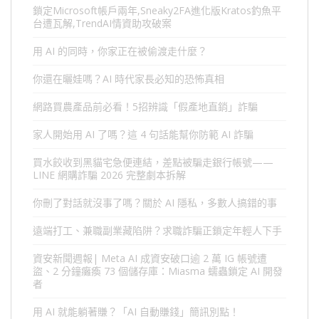
鎖定Microsoft帳戶兩年,Sneaky2FA進化版Kratos釣魚平
台遭瓦解,TrendAI情資助攻破案
用 AI 的同時，你家正在被偷渡走什麼？
你還在曬娃嗎？AI 時代家長必知的恐怖真相
網路買農產品前必看！5招辨識「假產地直銷」詐騙
家人開始用 AI 了嗎？這 4 句話能幫你防範 AI 詐騙
買水餃收到黑貓宅急便連結，差點被騙走銀行帳號——
LINE 網購詐騙 2026 完整劇本拆解
你刪了對話就沒事了嗎？關於 AI 隱私，多數人搞錯的事
遠端打工、兼職副業藏陷阱？求職詐騙正鎖定年輕人下手
資安新聞週報| Meta AI 成資安破口逾 2 萬 IG 帳號遭
盜、2 分鐘癱瘓 73 個儲存庫：Miasma 蠕蟲鎖定 AI 開發
者
用 AI 就能躺著賺？「AI 自動賺錢」簡訊別點！