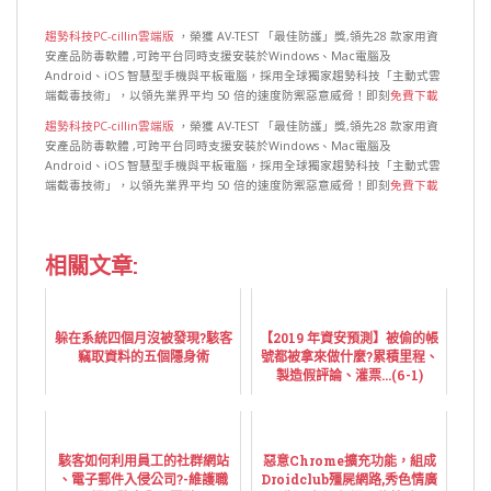
趨勢科技PC-cillin雲端版
，榮獲 AV-TEST 「最佳防護」獎,領先28 款家用資
安產品防毒軟體 ,可跨平台同時支援安裝於Windows、Mac電腦及
Android、iOS 智慧型手機與平板電腦，採用全球獨家趨勢科技「主動式雲
端截毒技術」，以領先業界平均 50 倍的速度防禦惡意威脅！即刻
免費下載
趨勢科技PC-cillin雲端版
，榮獲 AV-TEST 「最佳防護」獎,領先28 款家用資
安產品防毒軟體 ,可跨平台同時支援安裝於Windows、Mac電腦及
Android、iOS 智慧型手機與平板電腦，採用全球獨家趨勢科技「主動式雲
端截毒技術」，以領先業界平均 50 倍的速度防禦惡意威脅！即刻
免費下載
相關文章:
躲在系統四個月沒被發現?駭客
【2019 年資安預測】被偷的帳
竊取資料的五個隱身術
號都被拿來做什麼?累積里程、
製造假評論、灌票...(6-1)
駭客如何利用員工的社群網站
惡意Chrome擴充功能，組成
、電子郵件入侵公司?-維護職
Droidclub殭屍網路,秀色情廣