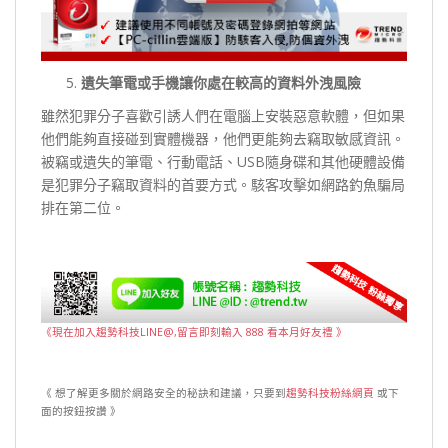
遺失筆電或手機讓你處在較高的資料外洩風險
雖然犯罪分子喜歡引誘人們在電腦上安裝惡意軟體，但如果
他們能夠直接碰到實體機器，他們更能夠去竊取敏感資訊。
被竊或遺失的筆電、行動電話、USB隨身碟和其他硬體設備
是犯罪分子竊取資料的首要方式。駭客攻擊如網路釣魚騙局
排在第二位。
《現在加入趨勢科技LINE@,留言即刻輸入 888 看本月好友禮 》
《 想了解更多關於網路安全的秘訣和建議，只要到
趨勢科技粉絲網頁
或下
面的按鈕按讚 》