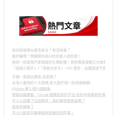
如何知道網址是否安全？有沒有毒？
是詐騙嗎？問趨勢科技AI防詐達人就知道！
她用一招發現汽車旅館針孔攝影機！資安專家提醒它也會駭人成
「旅遊小幫手」
?
「存款大扒手」
! FBI
警告：出國旅遊不要做的
手機一直跳出廣告,怎麼辦？
台灣人愛用的十大密碼,有九個不用一秒就被破解!
iPhone 遭入侵六個跡象
懷疑信箱遭駭,「Gmail 密碼改到記不住,信件內容還是外洩？」
不小心回覆了垃圾郵件，我的帳號會被盜嗎？
該如何補救？
不小心點到可疑連結時該做的四件事！