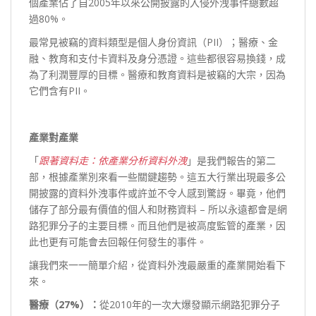
個產業佔了自2005年以來公開披露的入侵外洩事件總數超
過80%。
最常見被竊的資料類型是個人身份資訊（PII）；醫療、金
融、教育和支付卡資料及身分憑證。這些都很容易換錢，成
為了利潤豐厚的目標。醫療和教育資料是被竊的大宗，因為
它們含有PII。
產業對產業
「
跟著資料走：依產業分析資料外洩
」是我們報告的第二
部，根據產業別來看一些關鍵趨勢。這五大行業出現最多公
開披露的資料外洩事件或許並不令人感到驚訝。畢竟，他們
儲存了部分最有價值的個人和財務資料 – 所以永遠都會是網
路犯罪分子的主要目標。而且他們是被高度監管的產業，因
此也更有可能會去回報任何發生的事件。
讓我們來一一簡單介紹，從資料外洩最嚴重的產業開始看下
來。
醫療（27%
）：
從2010年的一次大爆發顯示網路犯罪分子