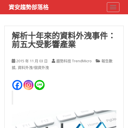
S
資安趨勢部落格
TOGGLE
k
i
p
t
解析十年來的資料外洩事件：
o
前五大受影響產業
m
a
i
2015 年 11 月 03 日
趨勢科技 TrendMicro
報告數
n
,
據
資料外洩/個資外洩
c
o
n
t
e
n
t