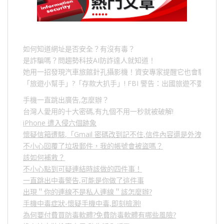
如何知道網址是否安全？有沒有毒？
是詐騙嗎？問趨勢科技AI防詐達人就知道！
她用一招發現汽車旅館針孔攝影機！資安專家提醒它也會駭人成
「旅遊小幫手」
?
「存款大扒手」
! FBI
警告：出國旅遊不要做的
手機一直跳出廣告,怎麼辦？
台灣人愛用的十大密碼,有九個不用一秒就被破解!
iPhone 遭入侵六個跡象
懷疑信箱遭駭,「Gmail 密碼改到記不住,信件內容還是外洩？」
不小心回覆了垃圾郵件，我的帳號會被盜嗎？
該如何補救？
不小心點到可疑連結時該做的四件事！
一直跳出中毒警告,可能是你做了這件事
出現＂你的連線不是私人連線＂該怎麼辦?
手機中毒症狀-懷疑手機中毒,即刻檢測!
為何要付費買防毒軟體?免費防毒軟體有哪些風險?