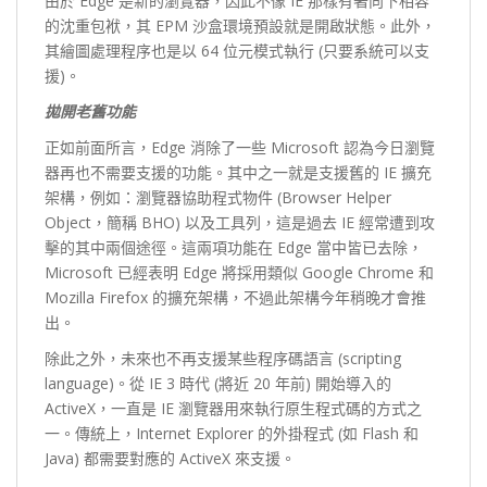
由於 Edge 是新的瀏覽器，因此不像 IE 那樣有著向下相容
的沈重包袱，其 EPM 沙盒環境預設就是開啟狀態。此外，
其繪圖處理程序也是以 64 位元模式執行 (只要系統可以支
援)。
拋開老舊功能
正如前面所言，Edge 消除了一些 Microsoft 認為今日瀏覽
器再也不需要支援的功能。其中之一就是支援舊的 IE 擴充
架構，例如：瀏覽器協助程式物件 (Browser Helper
Object，簡稱 BHO) 以及工具列，這是過去 IE 經常遭到攻
擊的其中兩個途徑。這兩項功能在 Edge 當中皆已去除，
Microsoft 已經表明 Edge 將採用類似 Google Chrome 和
Mozilla Firefox 的擴充架構，不過此架構今年稍晚才會推
出。
除此之外，未來也不再支援某些程序碼語言 (scripting
language)。從 IE 3 時代 (將近 20 年前) 開始導入的
ActiveX，一直是 IE 瀏覽器用來執行原生程式碼的方式之
一。傳統上，Internet Explorer 的外掛程式 (如 Flash 和
Java) 都需要對應的 ActiveX 來支援。