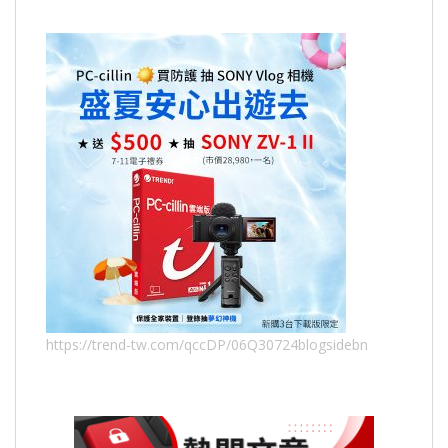
https://trend-tw.com/qccDP/06Q30724blogsidebn