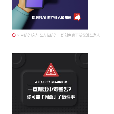
➣ AI防詐達人 全方位防詐，即刻免費下載保護全家人