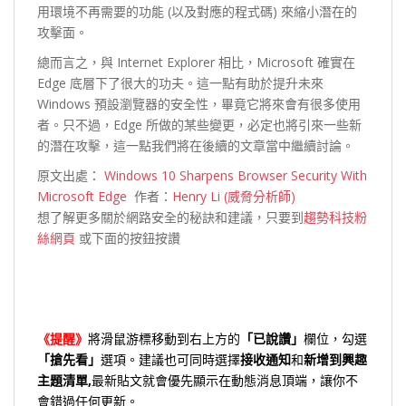
用環境不再需要的功能 (以及對應的程式碼) 來縮小潛在的
攻擊面。
總而言之，與 Internet Explorer 相比，Microsoft 確實在
Edge 底層下了很大的功夫。這一點有助於提升未來
Windows 預設瀏覽器的安全性，畢竟它將來會有很多使用
者。只不過，Edge 所做的某些變更，必定也將引來一些新
的潛在攻擊，這一點我們將在後續的文章當中繼續討論。
原文出處：
Windows 10 Sharpens Browser Security With
Microsoft Edge
作者：
Henry Li (威脅分析師)
想了解更多關於網路安全的秘訣和建議，只要到
趨勢科技粉
絲網頁
或下面的按鈕按讚
《提醒》
將滑鼠游標移動到右上方的
「已說讚」
欄位，勾選
「搶先看」
選項。建議也可同時選擇
接收通知
和
新增到興趣
主題清單,
最新貼文就會優先顯示在動態消息頂端，讓你不
會錯過任何更新。