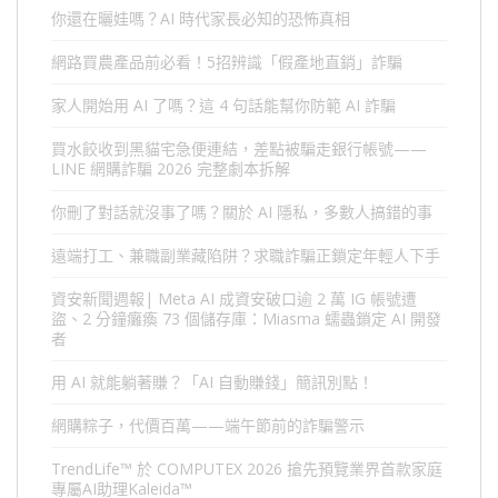
你還在曬娃嗎？AI 時代家長必知的恐怖真相
網路買農產品前必看！5招辨識「假產地直銷」詐騙
家人開始用 AI 了嗎？這 4 句話能幫你防範 AI 詐騙
買水餃收到黑貓宅急便連結，差點被騙走銀行帳號——
LINE 網購詐騙 2026 完整劇本拆解
你刪了對話就沒事了嗎？關於 AI 隱私，多數人搞錯的事
遠端打工、兼職副業藏陷阱？求職詐騙正鎖定年輕人下手
資安新聞週報| Meta AI 成資安破口逾 2 萬 IG 帳號遭
盜、2 分鐘癱瘓 73 個儲存庫：Miasma 蠕蟲鎖定 AI 開發
者
用 AI 就能躺著賺？「AI 自動賺錢」簡訊別點！
網購粽子，代價百萬——端午節前的詐騙警示
TrendLife™ 於 COMPUTEX 2026 搶先預覽業界首款家庭
專屬AI助理Kaleida™