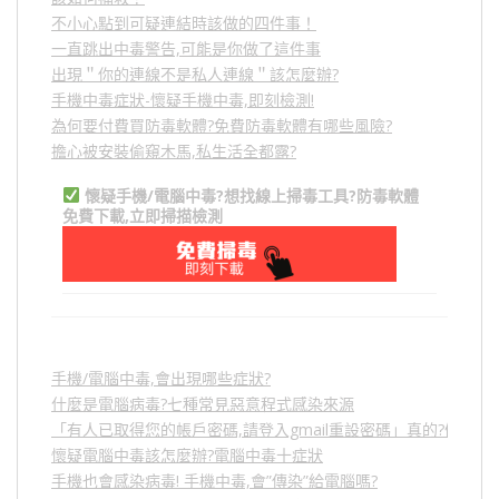
不小心點到可疑連結時該做的四件事！
一直跳出中毒警告,可能是你做了這件事
出現＂你的連線不是私人連線＂該怎麼辦?
手機中毒症狀-懷疑手機中毒,即刻檢測!
為何要付費買防毒軟體?免費防毒軟體有哪些風險?
擔心被安裝偷窺木馬,私生活全都露?
懷疑手機/電腦中毒?想找線上掃毒工具?防毒軟體
免費下載,立即掃描檢測
手機/電腦中毒,會出現哪些症狀?
什麼是電腦病毒?七種常見惡意程式感染來源
「有人已取得您的帳戶密碼,請登入gmail重設密碼」真的?假的?
懷疑電腦中毒該怎麼辦?電腦中毒十症狀
手機也會感染病毒! 手機中毒,會”傳染”給電腦嗎?