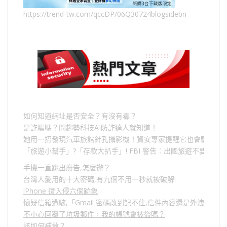
https://trend-tw.com/qccDP/06Q30724blogsidebn
如何知道網址是否安全？有沒有毒？
是詐騙嗎？問趨勢科技AI防詐達人就知道！
她用一招發現汽車旅館針孔攝影機！資安專家提醒它也會駭人成
「旅遊小幫手」
?
「存款大扒手」
! FBI
警告：出國旅遊不要做的
手機一直跳出廣告,怎麼辦？
台灣人愛用的十大密碼,有九個不用一秒就被破解!
iPhone 遭入侵六個跡象
懷疑信箱遭駭,「Gmail 密碼改到記不住,信件內容還是外洩？」
不小心回覆了垃圾郵件，我的帳號會被盜嗎？
該如何補救？