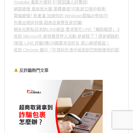
Youtube 看影片變好卡?原因讓人好驚訝!
網路變慢 風扇很大聲 電費暴增?可能是它暗中搞鬼!
電腦變慢? 免重灌,加速你的 Windows電腦必學技巧!
包裹出現這特徵,超商店員警告是詐騙!
親友社群私訊求助LINE被盜,要求幫忙LINE「輔助驗證」,詐騙
收到 Microsoft 帳號異常登入活動,是被駭了？還是網路釣魚？
[新型 LINE 詐騙]傳QR碼要求加好友,當心帳號被盜！
收到 Chrome 顯示「在資料外洩中偵測到您剛剛使用的密碼」
反詐騙熱門文章