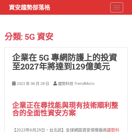
S
資安趨勢部落格
TOGGLE
k
i
p
t
分類:
5G 資安
o
m
a
企業在 5G 專網防護上的投資
i
至2027年將達到129億美元
n
c
o
2023 年 06 月 28 日
趨勢科技 TrendMicro
n
t
e
企業正在尋找能與現有技術順利整
n
合的全面性資安方案
t
【2023年6月29日，台北訊】全球網路資安領導廠商
趨勢科