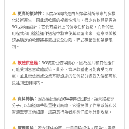
更高的複雜性：
因為5G網路是由各類學科所帶來的多樣
化技術產生，因此讓軟體的複雜性增加。很少有軟體是專為
5G世界而設計；它們有設計上的侷限性和盲點，而新的應
用程式和用途這運作過程中將會使其暴露出來。這意味著被
認為穩定的軟體將暴露出安全缺陷、程式碼錯誤和架構限
制。
軟體供應鏈
：
5G裝置也值得關心，因為晶片和其他組件
可能受到惡意軟體感染。此外，管理軟體也可能會受到攻
擊，並且電信商或企業基礎設施的任何部分遭受入侵都可能
蔓延到整個網路。
資料轉換：
因為連接過程的早期缺乏加密，讓網路犯罪
分子可以知道哪些裝置連到網路。它還提供了作業系統和裝
置類型等其他細節，讓惡意行為者能夠仔細地計劃攻擊。
管理風險：
資安評估的第一步是風險評估。因為5G專網