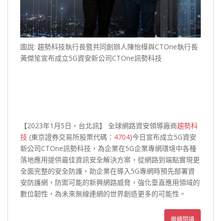
圖說: 趨勢科技執行長暨共同創辦人陳怡樺與CTOne執行長
黃傑笙宣布成立5G資安新公司CTOne訊勢科技
【2023年1月5日，台北訊】 全球網路資安領導廠商
趨勢科
技
(東京證券交易所股票代碼：
4704
)今日宣布成立5G資安
新公司CTOne訊勢科技，為企業在5G企業專網環境中各種
落地應用提供最佳資訊安全解決方案，從網路到端點實現更
全面完整的安全防護，助企業在導入5G專網時預先部署資
安防護網，防禦可能的新興網路威脅，強化垂直應用領域的
數位韌性，為未來無線連網的世界創造更多的可能性。
繼續閱讀