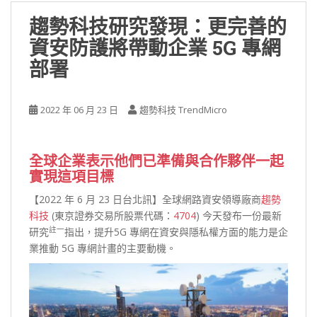
趨勢科技研究發現：更完善的
資安防護將帶動企業 5G 專網
部署
2022 年 06 月 23 日
趨勢科技 TrendMicro
全球企業表示他們已準備與合作夥伴一起
實現這項目標
【2022 年 6 月 23 日台北訊】全球網路資安領導廠商
趨勢
科技
(東京證券交易所股票代碼：
4704
) 今天發布一份最新
註一
研究
指出，提升5G 專網在資安與隱私權方面的能力是企
業推動 5G 專網計畫的主要動機。