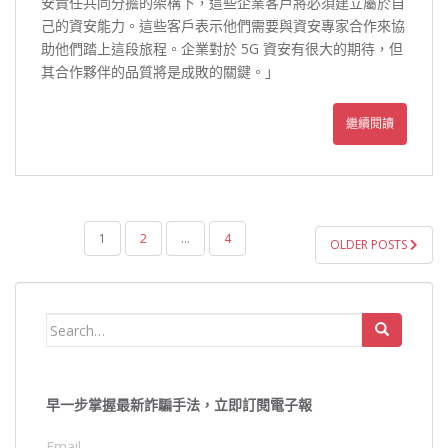
安責任共同分擔的架構下，這些企業客戶將必須建立屬於自
己的資安能力。這些客戶表示他們需要與資安專家合作來協
助他們踏上這段旅程。企業對於 5G 資安有很大的期待，但
其合作夥伴的品質將是成敗的關鍵。」
繼續閱讀
文
1
2
...
4
OLDER POSTS
章
導
覽
Search
for:
早一步掌握最新詐騙手法，立即訂閱電子報
Email