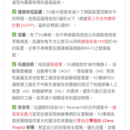
或室內覆蓋有限的遠端設施。
速度和低延遲：
5G極大程度地減少了網路裝置回應命令
的時間，並將延遲降低到5毫秒以下（根據
第三代合作夥伴
計劃 [3GPP]
，最終目標是2毫秒）。
容量：
有了5G專網，你不再需要與其他公共網路使用者
爭奪頻寬。這讓你每平方公里可以同時
連接多達100倍
於4G
的裝置，企業不再需要在選擇蜂窩網路和Wi-Fi之間傷腦
筋。
先進技術：
特別是
製造業
，5G網路對於操作機器人、自
動駕駛機器、自動導引車（AGV）、增強實境（AR）預測
性維護及其他智慧工廠技術來說都相當重要。5G專網可以
讓智慧工廠在不中斷生產線及供應鏈的情況下快速部署人工
智慧（AI）和機器學習（ML）的應用。還有可能打造沒有
線路的工廠，從而減少相關成本和建設時間。
安全性：
在趨勢科技和451 Research的合作調查中，
提
高安全能力
是受訪者採用無線專網的主要動機。5G專網為
資安團隊提供更大的靈活性來實施行
零信任
零信任 (Zero
Trust)
架構
，制定自己的存取安全策略、優先流量，並確