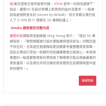
註一
技
(東京證券交易所股票代碼：
4704
) 發布一份研究調查
指出，儘管5G 在設計架構上對資安的設計及要求，一般被
認為是相對安全的 (secure by default)，但大多數企業仍投
入了 5-10% 的 IT 預算在 5G 專網防護上。
Omdia 調查報告完整內容
趨勢科技
網路資安副總裁 Greg Young 表示：「探討 5G 專
網技術，『按照規範進行設計便能確保資訊安全』的概念是
不存在的，尤其是在營運階段更加需要考量整體資安策略，
因此企業自行添加一些額外的防護確實會比較放心。未來很
重要的一點是要教育新的使用者了解哪裡可能出現最嚴重的
資安漏洞，以及責任共同分擔的資安模型在這類環境當中是
如何運作。」
繼續閱讀