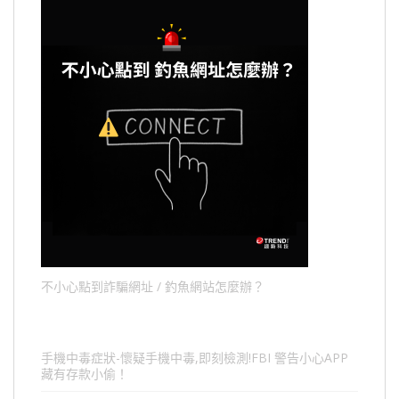
不小心點到詐騙網址 / 釣魚網站怎麼辦？
手機中毒症狀-懷疑手機中毒,即刻檢測!FBI 警告小心APP
藏有存款小偷！