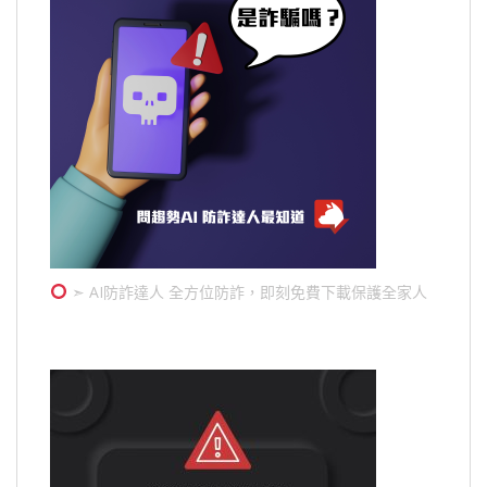
➣ AI防詐達人 全方位防詐，即刻免費下載保護全家人