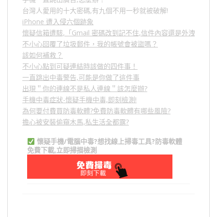
台灣人愛用的十大密碼,有九個不用一秒就被破解!
iPhone 遭入侵六個跡象
懷疑信箱遭駭,「Gmail 密碼改到記不住,信件內容還是外洩？」
不小心回覆了垃圾郵件，我的帳號會被盜嗎？
該如何補救？
不小心點到可疑連結時該做的四件事！
一直跳出中毒警告,可能是你做了這件事
出現＂你的連線不是私人連線＂該怎麼辦?
手機中毒症狀-懷疑手機中毒,即刻檢測!
為何要付費買防毒軟體?免費防毒軟體有哪些風險?
擔心被安裝偷窺木馬,私生活全都露?
懷疑手機/電腦中毒?想找線上掃毒工具?防毒軟體
免費下載,立即掃描檢測