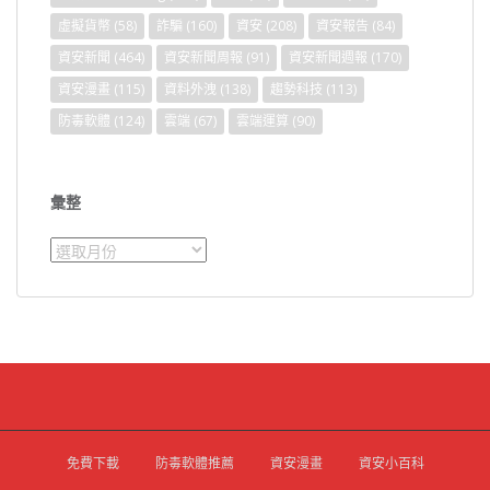
虛擬貨幣
(58)
詐騙
(160)
資安
(208)
資安報告
(84)
資安新聞
(464)
資安新聞周報
(91)
資安新聞週報
(170)
資安漫畫
(115)
資料外洩
(138)
趨勢科技
(113)
防毒軟體
(124)
雲端
(67)
雲端運算
(90)
彙整
彙
整
免費下載
防毒軟體推薦
資安漫畫
資安小百科