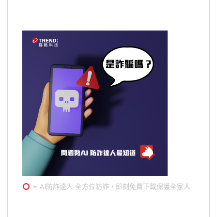
➣ AI防詐達人 全方位防詐，即刻免費下載保護全家人