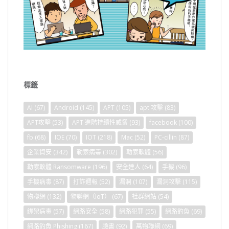
標籤
AI
(67)
Android
(145)
APT
(105)
apt 攻擊
(83)
APT攻擊
(53)
APT 進階持續性威脅
(93)
facebook
(100)
fb
(68)
IOE
(70)
IOT
(218)
Mac
(52)
PC-cillin
(87)
企業資安
(342)
勒索病毒
(302)
勒索軟體
(56)
勒索軟體 Ransomware
(196)
安全達人
(64)
手機
(96)
手機病毒
(87)
打詐週報
(52)
漏洞
(107)
漏洞攻擊
(115)
物聯網
(132)
物聯網（IoT）
(67)
社群網站
(54)
綁架病毒
(57)
網路安全
(58)
網路犯罪
(55)
網路釣魚
(69)
網路釣魚 Phishing
(167)
臉書
(92)
萬物聯網
(69)