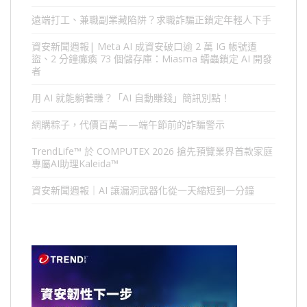
遠端打工、兼職副業藏陷阱？求職詐騙正鎖定年輕人下手
資安新聞週報| Meta AI 成資安破口逾 2 萬 IG 帳號遭
盜、2 分鐘癱瘓 73 個儲存庫：Miasma 蠕蟲鎖定 AI 開發
者
用 AI 就能躺著賺？「AI 自動賺錢」簡訊別點！
網購粽子，代價百萬——端午節前的詐騙警示
TrendLife™ 於 COMPUTEX 2026 搶先預覽業界首款家庭
專屬AI助理Kaleida™
資安新聞週報｜AI 讓漏洞武器化從一天縮短到一分鐘