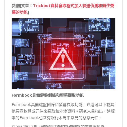
[
相關文章：
Trickbot資料竊取程式加入躲避偵測和鎖住螢
幕的功能
]
Formbook
具備鍵盤側錄和螢幕擷取功能
Formbook具備鍵盤側錄和螢幕擷取功能。它還可以下載其
他惡意軟體或元件來竊取和外洩資料。研究人員指出，這版
本的Formbook也含有銀行木馬中常見的惡意元件。
在2017年12月，趨勢科技發現數個網路犯罪集團散播