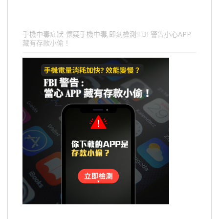
手機中毒症狀-懷疑手機中毒,即刻檢測!FBI 警告小心APP
藏有存款小偷！