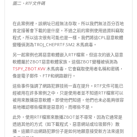
圖二、RTF文件碼
在此案例裡，該網址已經無法存取，所以我們無法百分百地
肯定接著會下載的是什麼。不過之前的案例使用過資料竊取
程式，所以這次很有可能也是一樣。我們將這CPL惡意軟體
變種偵測為TROJ_CHEPRTF.SM2 木馬病毒。
另一起案例也將惡意軟體嵌入RTF檔案，但這次的嵌入惡意
軟體屬於ZBOT惡意軟體家族。這個ZBOT變種被偵測為
TSPY_ZBOT.KVV
木馬病毒，它會竊取使用者名稱和密碼，
像是電子郵件、FTP和網路銀行。
這些事件強調了網路犯罪技術一直在提升。RTF文件可能已
經被用在許多案例之中，只是使用者並不知道RTF檔案可以
被用來散播惡意軟體。即使他們知道，他們也未必能夠很容
易地確認哪些檔案是惡意的，而哪些不是。
此外，使用RTF檔案來散播ZBOT並不尋常，因為它通常是
透過其他的方式（如下載程式、惡意網站或垃圾郵件）散
播。這顯示出網路犯罪份子是如何地願意接受新方法來達到