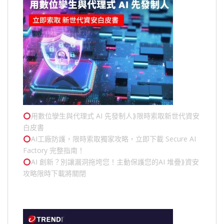
用數位孿生與代理式 AI 先發制人⟫限時索取新世代資安
白皮書
AI工廠防護，限時索取獨家攻略，立即下載 Secure AI
Factory 完整指南！
AI 創新？別讓漏洞拖垮您！主動保護您的
AI 堆疊
⟫資安
攻略限時下載將關閉