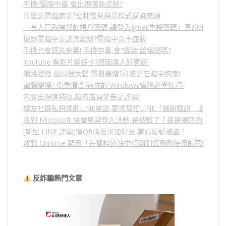
手機/電腦中毒,會出現哪些症狀?
什麼是電腦病毒?七種常見惡意程式感染來源
「有人已取得您的帳戶密碼,請登入gmail重設密碼」真的?假的?
懷疑電腦中毒該怎麼辦?電腦中毒十症狀
手機也會感染病毒! 手機中毒,會”傳染”給電腦嗎?
Youtube 看影片變好卡?原因讓人好驚訝!
網路變慢 風扇很大聲 電費暴增?可能是它暗中搞鬼!
電腦變慢? 免重灌,加速你的 Windows電腦必學技巧!
包裹出現這特徵,超商店員警告是詐騙!
親友社群私訊求助LINE被盜,要求幫忙LINE「輔助驗證」,詐騙
收到 Microsoft 帳號異常登入活動,是被駭了？還是網路釣魚？
[新型 LINE 詐騙]傳QR碼要求加好友,當心帳號被盜！
收到 Chrome 顯示「在資料外洩中偵測到您剛剛使用的密碼」
反詐騙熱門文章