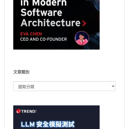
文章類別
文
章
類
別