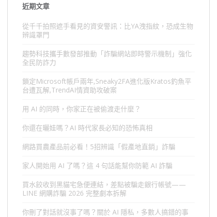
近期文章
從千千拍照遮手看見的資安警訊：比YA洩指紋，恐成生物
辨識罩門
趨勢科技攜手數發部推動「詐騙網站即時警示機制」強化
全民防詐力
鎖定Microsoft帳戶兩年,Sneaky2FA進化版Kratos釣魚平
台遭瓦解,TrendAI情資助攻破案
用 AI 的同時，你家正在被偷渡走什麼？
你還在曬娃嗎？AI 時代家長必知的恐怖真相
網路買農產品前必看！5招辨識「假產地直銷」詐騙
家人開始用 AI 了嗎？這 4 句話能幫你防範 AI 詐騙
買水餃收到黑貓宅急便連結，差點被騙走銀行帳號——
LINE 網購詐騙 2026 完整劇本拆解
你刪了對話就沒事了嗎？關於 AI 隱私，多數人搞錯的事