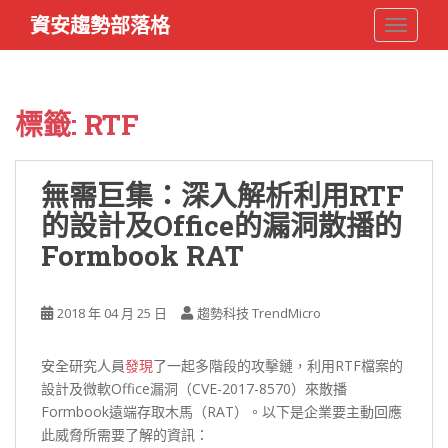
S
資安趨勢部落格
TOGGLE
k
i
p
t
標籤:
RTF
o
m
a
無需巨集：深入解析利用RTF
i
的設計及Office的漏洞散播的
n
c
Formbook RAT
o
n
t
2018 年 04 月 25 日
趨勢科技 TrendMicro
e
n
安全研究人員
發現
了一起多階段的攻擊鏈，利用RTF檔案的
t
設計及微軟Office漏洞（CVE-2017-8570）來散播
Formbook遠端存取木馬（RAT）。以下是企業要主動回應
此威脅所需要了解的資訊：