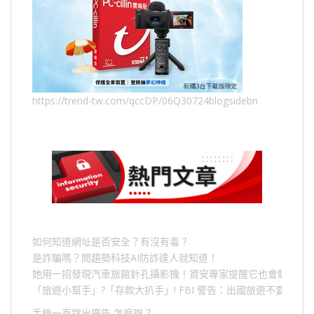
https://trend-tw.com/qccDP/06Q30724blogsidebn
如何知道網址是否安全？有沒有毒？
是詐騙嗎？問趨勢科技AI防詐達人就知道！
她用一招發現汽車旅館針孔攝影機！資安專家提醒它也會駭人成
「旅遊小幫手」
?
「存款大扒手」
! FBI
警告：出國旅遊不要做的
手機一直跳出廣告,怎麼辦？