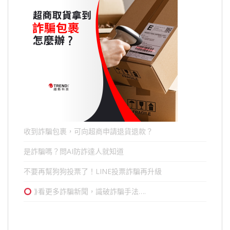
收到詐騙包裹，可向超商申請退貨退款？
是詐騙嗎？問AI防詐達人就知道
不要再幫狗狗投票了！LINE投票詐騙再升級
⟫看更多詐騙新聞，識破詐騙手法….