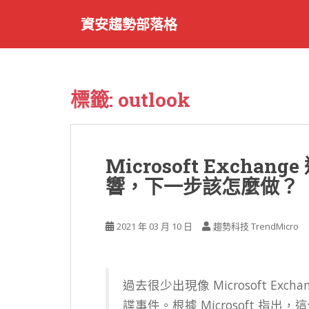
S
資安趨勢部落格
k
i
p
t
o
標籤:
outlook
m
a
i
n
Microsoft Exch
c
響，下一步該怎麼做？
o
n
t
2021 年 03 月 10 日
趨勢科技 TrendMicro
e
n
t
過去很少出現像 Microsoft Exc
諜事件。根據 Microsoft 