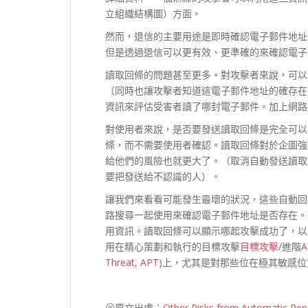
立組織結構圖）方面。
然而，退信的主要用途是即時確認電子郵件地址
但是透過退信可以更有效、更準確的來確認電子
讀取回條的問題甚至更多。對攻擊者來說，可以
（同時也讓攻擊者知道這電子郵件地址的確存在
資訊來評估受害者讀了哪封電子郵件。加上網路
對使用者來說，是否要發送讀取回條是完全可以
條，而不需要使用者確認。讀取回條對於企圖強
給他們的風險也就更大了。（取消自動發送讀取
要把發送給不認識的人）。
讓我們來看看可能發生最壞的狀況，這些自動回
路搜尋一起使用來確認電子郵件地址是否存在。
用資訊。讀取回條可以顯示哪起攻擊成功了，以
用在精心策劃和執行的目標攻擊
目標攻擊
/進階
A
Threat, APT)
上，尤其是對那些位在極其敏感位
＠原文出處：
Other Risks from Automatic Repl