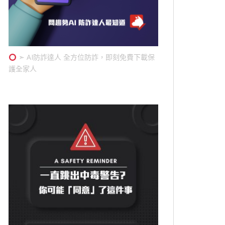
➣ AI防詐達人 全方位防詐，即刻免費下載保
護全家人