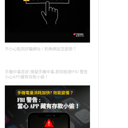
不小心點到詐騙網址 / 釣魚網站怎麼辦？
手機中毒症狀-懷疑手機中毒,即刻檢測!FBI 警告
小心APP藏有存款小偷！