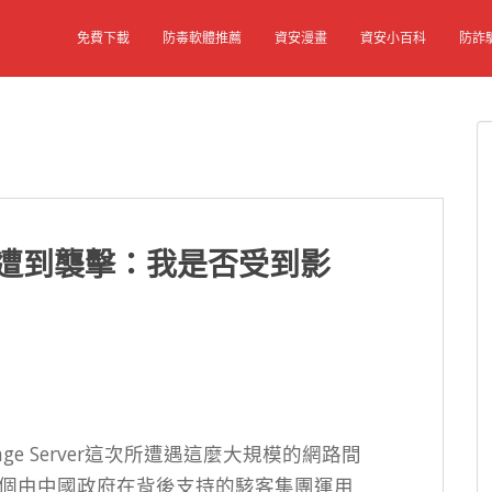
免費下載
防毒軟體推薦
資安漫畫
資安小百科
防詐
ange 遭到襲擊：我是否受到影
hange Server這次所遭遇這麼大規模的網路間
指出，這個由中國政府在背後支持的駭客集團運用