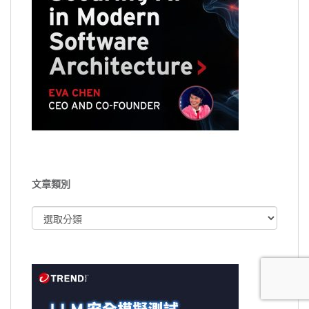
文章類別
文
章
類
別