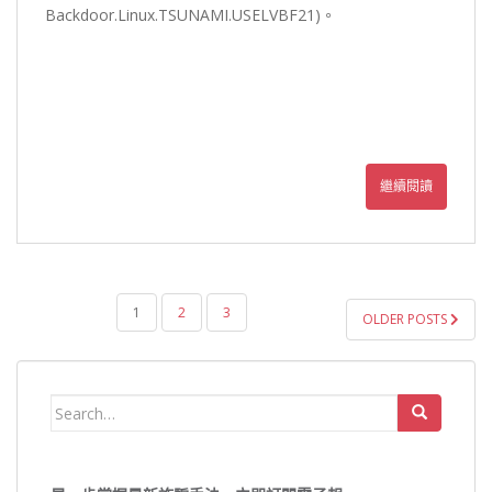
Backdoor.Linux.TSUNAMI.USELVBF21)。
繼續閱讀
文
1
2
3
OLDER POSTS
章
導
覽
Search
for: