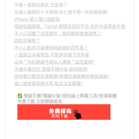
手機一直跳出廣告,怎麼辦？
台灣人愛用的十大密碼,有九個不用一秒就被破解!
iPhone 遭入侵六個跡象
懷疑信箱遭駭,「Gmail 密碼改到記不住,信件內容還是外洩？」
不小心回覆了垃圾郵件，我的帳號會被盜嗎？
該如何補救？
不小心點到可疑連結時該做的四件事！
一直跳出中毒警告,可能是你做了這件事
出現＂你的連線不是私人連線＂該怎麼辦?
手機中毒症狀-懷疑手機中毒,即刻檢測!
為何要付費買防毒軟體?免費防毒軟體有哪些風險?
擔心被安裝偷窺木馬,私生活全都露?
懷疑手機/電腦中毒?想找線上掃毒工具?防毒軟體
免費下載,立即掃描檢測