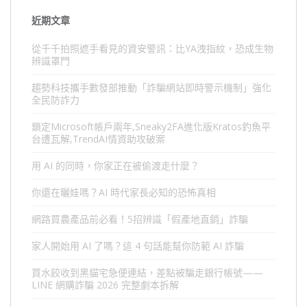
近期文章
從千千拍照遮手看見的資安警訊：比YA洩指紋，恐成生物
辨識罩門
趨勢科技攜手數發部推動「詐騙網站即時警示機制」強化
全民防詐力
鎖定Microsoft帳戶兩年,Sneaky2FA進化版Kratos釣魚平
台遭瓦解,TrendAI情資助攻破案
用 AI 的同時，你家正在被偷渡走什麼？
你還在曬娃嗎？AI 時代家長必知的恐怖真相
網路買農產品前必看！5招辨識「假產地直銷」詐騙
家人開始用 AI 了嗎？這 4 句話能幫你防範 AI 詐騙
買水餃收到黑貓宅急便連結，差點被騙走銀行帳號——
LINE 網購詐騙 2026 完整劇本拆解