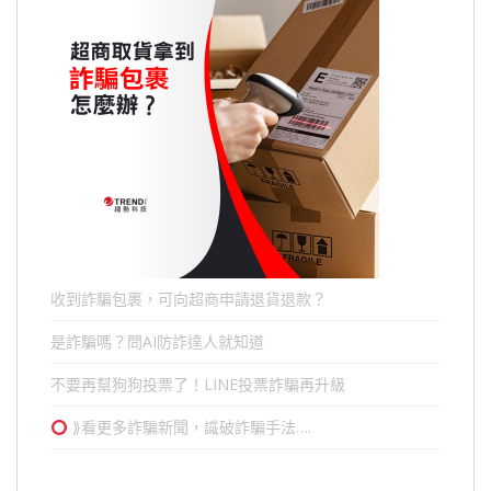
收到詐騙包裹，可向超商申請退貨退款？
是詐騙嗎？問AI防詐達人就知道
不要再幫狗狗投票了！LINE投票詐騙再升級
⟫看更多詐騙新聞，識破詐騙手法….