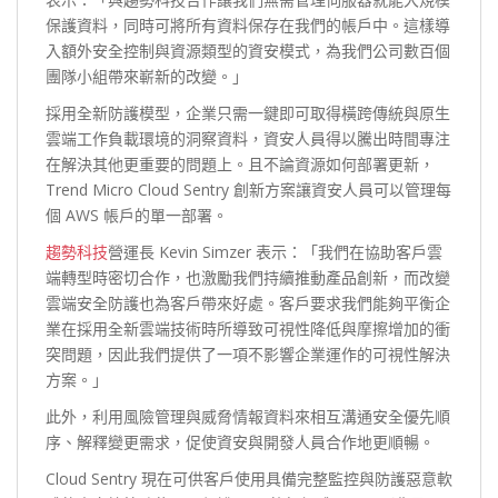
保護資料，同時可將所有資料保存在我們的帳戶中。這樣導
入額外安全控制與資源類型的資安模式，為我們公司數百個
團隊小組帶來嶄新的改變。」
採用全新防護模型，企業只需一鍵即可取得橫跨傳統與原生
雲端工作負載環境的洞察資料，資安人員得以騰出時間專注
在解決其他更重要的問題上。且不論資源如何部署更新，
Trend Micro Cloud Sentry 創新方案讓資安人員可以管理每
個 AWS 帳戶的單一部署。
趨勢科技
營運長 Kevin Simzer 表示：「我們在協助客戶雲
端轉型時密切合作，也激勵我們持續推動產品創新，而改變
雲端安全防護也為客戶帶來好處。客戶要求我們能夠平衡企
業在採用全新雲端技術時所導致可視性降低與摩擦增加的衝
突問題，因此我們提供了一項不影響企業運作的可視性解決
方案。」
此外，利用風險管理與威脅情報資料來相互溝通安全優先順
序、解釋變更需求，促使資安與開發人員合作地更順暢。
Cloud Sentry 現在可供客戶使用具備完整監控與防護惡意軟