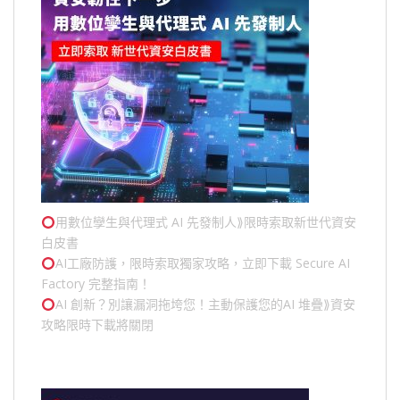
用數位孿生與代理式 AI 先發制人⟫限時索取新世代資安
白皮書
AI工廠防護，限時索取獨家攻略，立即下載 Secure AI
Factory 完整指南！
AI 創新？別讓漏洞拖垮您！主動保護您的
AI 堆疊
⟫資安
攻略限時下載將關閉