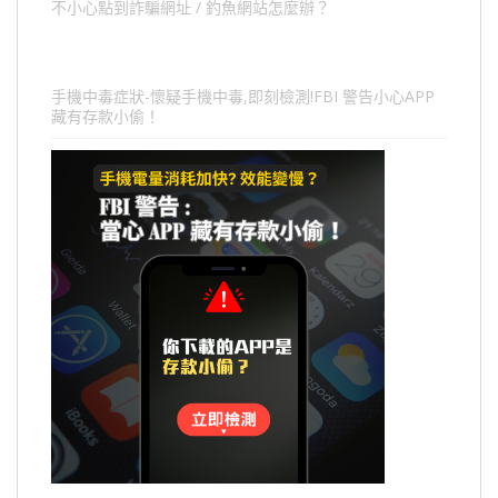
不小心點到詐騙網址 / 釣魚網站怎麼辦？
手機中毒症狀-懷疑手機中毒,即刻檢測!FBI 警告小心APP
藏有存款小偷！