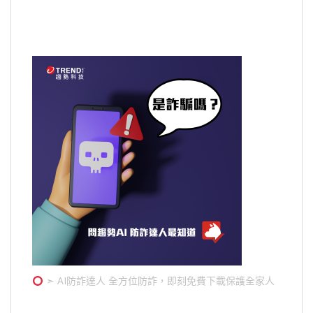
➣ AI防詐達人 全方位防詐，即刻免費下載保護全家人