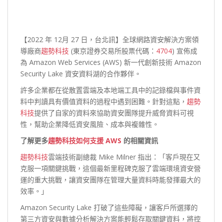
【2022 年 12月 27 日，台北訊】全球網路資安解決方案領
導廠商
趨勢科技
(東京證券交易所股票代碼：
4704
) 宣佈成
為 Amazon Web Services (AWS) 新一代創新技術 Amazon
Security Lake 資安資料湖的合作夥伴。
許多企業都在從散置雲端及本地端工具中的記錄檔與事件資
料中判讀具有價值資料的過程中遇到困難。針對這點，
趨勢
科技
提供了自家的資料來協助資安團隊提升威脅資料可視
性，幫助企業降低資安風險、成本與複雜性。
了解更多
趨勢科技如何支援 AWS
的相關資訊
趨勢科技
雲端技術副總裁 Mike Milner 指出：「客戶現在又
克服一項關鍵挑戰，這個最新里程碑克服了雲端環境資安營
運的重大挑戰，讓資安團隊在管理大量資料時能發揮最大的
效率。」
Amazon Security Lake 打破了這些障礙，讓客戶所選擇的
第三方資安與數據分析解決方案能輕鬆存取關鍵資料，將控