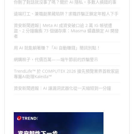
你刪了對話就沒事了嗎？關於 AI 隱私，多數人搞錯的事
遠端打工、兼職副業藏陷阱？求職詐騙正鎖定年輕人下手
資安新聞週報| Meta AI 成資安破口逾 2 萬 IG 帳號遭
盜、2 分鐘癱瘓 73 個儲存庫：Miasma 蠕蟲鎖定 AI 開發
者
用 AI 就能躺著賺？「AI 自動賺錢」簡訊別點！
網購粽子，代價百萬——端午節前的詐騙警示
TrendLife™ 於 COMPUTEX 2026 搶先預覽業界首款家庭
專屬AI助理Kaleida™
資安新聞週報｜AI 讓漏洞武器化從一天縮短到一分鐘