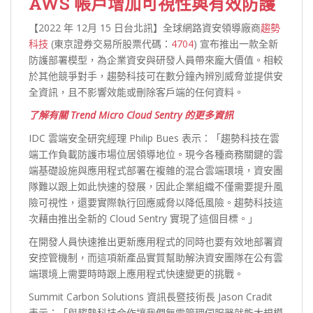
AWS 帳戶增加可視性與有效防護
【2022 年 12月 15 日台北訊】全球網路資安領導廠商
趨勢
科技
(東京證券交易所股票代碼：
4704
) 宣布推出一款全新
防護部署模型，為企業資安與研發人員帶來龐大價值。相較
於其他競爭對手，趨勢科技可在數分鐘內辨別威脅並提供安
全資訊，且不影響效能或刪除客戶端的任何資料。
了解有關 Trend Micro Cloud Sentry 的更多資訊
IDC 雲端安全研究經理 Philip Bues 表示：「趨勢科技在雲
端工作負載防護市場位居領導地位。現今各種商務關鍵的雲
端基礎設施與應用程式部署在複雜的混合雲端環境，資安團
隊難以跟上如此快速的發展，因此企業組織不僅需要提升風
險可視性，還要實際執行回應威脅以降低風險。趨勢科技這
次藉由推出全新的 Cloud Sentry 實現了這個目標。」
在開發人員快速推出更新應用程式的同時也要有效地部署資
安控管機制，而這項新產品實質幫助解決資安團隊在公有雲
端環境上需要時時跟上應用程式快速變更的挑戰。
Summit Carbon Solutions 資訊長暨技術長 Jason Cradit
表示：「與趨勢科技合作讓我們無需管理伺服器就能大規模