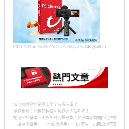
https://trend-tw.com/qccDP/06Q30724blogsidebn
如何知道網址是否安全？有沒有毒？
是詐騙嗎？問趨勢科技AI防詐達人就知道！
她用一招發現汽車旅館針孔攝影機！資安專家提醒它也會駭人成
「旅遊小幫手」
?
「存款大扒手」
! FBI
警告：出國旅遊不要做的