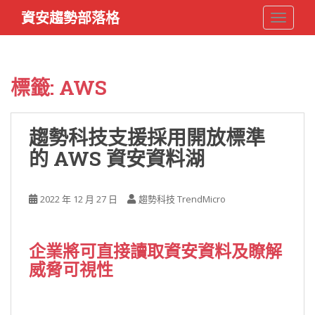
S
資安趨勢部落格
TOGGLE
k
i
p
t
標籤:
AWS
o
m
a
趨勢科技支援採用開放標準
i
的 AWS 資安資料湖
n
c
o
2022 年 12 月 27 日
趨勢科技 TrendMicro
n
t
e
企業將可直接讀取資安資料及瞭解
n
威脅可視性
t