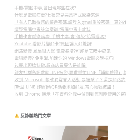
手機/電腦中毒,會出現哪些症狀?
什麼是電腦病毒?七種常見惡意程式感染來源
「有人已取得您的帳戶密碼,請登入gmail重設密碼」真的?假的?
懷疑電腦中毒該怎麼辦?電腦中毒十症狀
手機也會感染病毒! 手機中毒,會”傳染”給電腦嗎?
Youtube 看影片變好卡?原因讓人好驚訝!
網路變慢 風扇很大聲 電費暴增?可能是它暗中搞鬼!
電腦變慢? 免重灌,加速你的 Windows電腦必學技巧!
包裹出現這特徵,超商店員警告是詐騙!
親友社群私訊求助LINE被盜,要求幫忙LINE「輔助驗證」,詐騙
收到 Microsoft 帳號異常登入活動,是被駭了？還是網路釣魚？
[新型 LINE 詐騙]傳QR碼要求加好友,當心帳號被盜！
收到 Chrome 顯示「在資料外洩中偵測到您剛剛使用的密碼」
反詐騙熱門文章