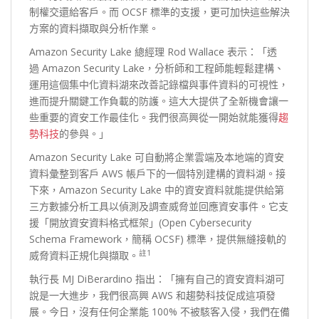
制權交還給客戶。而 OCSF 標準的支援，更可加快這些解決
方案的資料擷取與分析作業。
Amazon Security Lake 總經理 Rod Wallace 表示：「透
過 Amazon Security Lake，分析師和工程師能輕鬆建構、
運用這個集中化資料湖來改善記錄檔與事件資料的可視性，
進而提升關鍵工作負載的防護。這大大提供了全新機會讓一
些重要的資安工作最佳化。我們很高興從一開始就能獲得
趨
勢科技
的參與。」
Amazon Security Lake 可自動將企業雲端及本地端的資安
資料彙整到客戶 AWS 帳戶下的一個特別建構的資料湖。接
下來，Amazon Security Lake 中的資安資料就能提供給第
三方數據分析工具以偵測及調查威脅並回應資安事件。它支
援「開放資安資料格式框架」(Open Cybersecurity
Schema Framework，簡稱 OCSF) 標準，提供無縫接軌的
註
1
威脅資料正規化與擷取。
執行長 MJ DiBerardino 指出：「擁有自己的資安資料湖可
說是一大進步，我們很高興 AWS 和趨勢科技促成這項發
展。今日，沒有任何企業能 100% 不被駭客入侵，我們在備