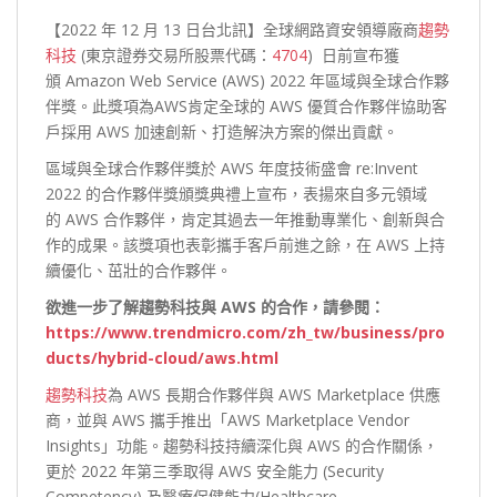
【2022 年 12 月 13 日台北訊】全球網路資安領導廠商
趨勢
科技
(東京證券交易所股票代碼：
4704
) 日前宣布獲
頒 Amazon Web Service (AWS) 2022 年區域與全球合作夥
伴獎。此獎項為AWS肯定全球的 AWS 優質合作夥伴協助客
戶採用 AWS 加速創新、打造解決方案的傑出貢獻。
區域與全球合作夥伴獎於 AWS 年度技術盛會 re:Invent
2022 的合作夥伴獎頒獎典禮上宣布，表揚來自多元領域
的 AWS 合作夥伴，肯定其過去一年推動專業化、創新與合
作的成果。該獎項也表彰攜手客戶前進之餘，在 AWS 上持
續優化、茁壯的合作夥伴。
欲進一步了解趨勢科技與 AWS 的合作，請參閱：
https://www.trendmicro.com/zh_tw/business/pro
ducts/hybrid-cloud/aws.html
趨勢科技
為 AWS 長期合作夥伴與 AWS Marketplace 供應
商，並與 AWS 攜手推出「AWS Marketplace Vendor
Insights」功能。趨勢科技持續深化與 AWS 的合作關係，
更於 2022 年第三季取得 AWS 安全能力 (Security
Competency) 及醫療保健能力(Healthcare