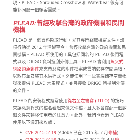
現，PLEAD、Shrouded Crossbow 和 Waterbear 很有可
能都同屬一個駭客團體。
PLEAD:
曾經攻擊台灣的政府機關和民間
機構
PLEAD 是一個資料竊取行動，尤其專門竊取機密文件。該
項行動從 2012 年活躍至今，曾經攻擊台灣的政府機關和民
間機構。PLEAD 所使用的工具包括同名的 PLEAD 後門程
式以及 DRIGO 資料搜刮外傳工具。PLEAD 會利用
魚叉式
網路釣魚郵件
來夾帶惡意的附件檔案或雲端儲存空間連結，
以散布並安裝其木馬程式。歹徒使用了一些雲端儲存空間帳
號來提供 PLEAD 木馬程式，並且接收 DRIGO 所搜刮外傳
的文件。
PLEAD 的安裝程式經常使用
從右至左書寫 (RTLO)
的技巧
來讓惡意程式的檔名看起來像文件檔，且大多會搭配一個誘
餌文件來轉移使用者的注意力。此外，我們也看過 PLEAD
使用以下漏洞來攻擊：
CVE-2015-5119
(Adobe 已在 2015 年 7 月
修補
)。
CVE-2012-0158
(Microsoft 已在 2012 年 4 月
修