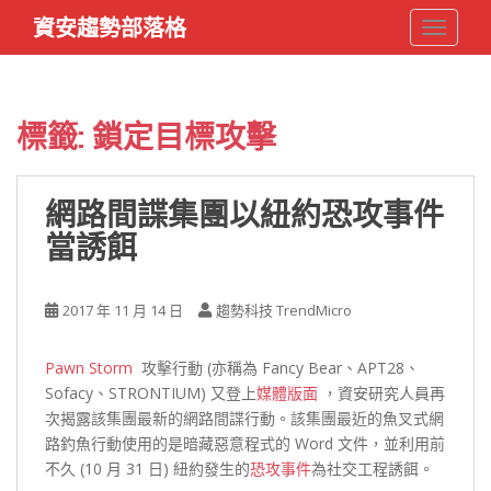
S
資安趨勢部落格
TOGGLE
k
i
p
t
標籤:
鎖定目標攻擊
o
m
a
網路間諜集團以紐約恐攻事件
i
當誘餌
n
c
o
2017 年 11 月 14 日
趨勢科技 TrendMicro
n
t
e
Pawn Storm
攻擊行動 (亦稱為 Fancy Bear、APT28、
n
Sofacy、STRONTIUM) 又登上
媒體版面
，資安研究人員再
t
次揭露該集團最新的網路間諜行動。該集團最近的魚叉式網
路釣魚行動使用的是暗藏惡意程式的 Word 文件，並利用前
不久 (10 月 31 日) 紐約發生的
恐攻事件
為社交工程誘餌。