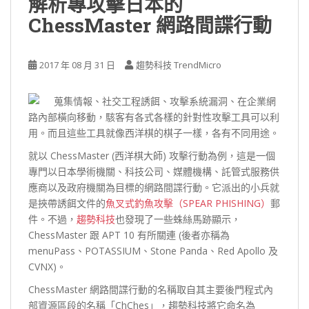
解析專攻擊日本的
ChessMaster 網路間諜行動
2017 年 08 月 31 日
趨勢科技 TrendMicro
蒐集情報、社交工程誘餌、攻擊系統漏洞、在企業網
路內部橫向移動，駭客有各式各樣的針對性攻擊工具可以利
用。而且這些工具就像西洋棋的棋子一樣，各有不同用途。
就以 ChessMaster (西洋棋大師) 攻擊行動為例，這是一個
專門以日本學術機關、科技公司、媒體機構、託管式服務供
應商以及政府機關為目標的網路間諜行動。它派出的小兵就
是挾帶誘餌文件的
魚叉式釣魚攻擊（SPEAR PHISHING）
郵
件。不過，
趨勢科技
也發現了一些蛛絲馬跡顯示，
ChessMaster 跟 APT 10 有所關連 (後者亦稱為
menuPass、POTASSIUM、Stone Panda、Red Apollo 及
CVNX)。
ChessMaster 網路間諜行動的名稱取自其主要後門程式內
部資源區段的名稱「ChChes」，趨勢科技將它命名為