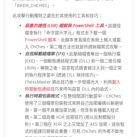
「BKDR_CHCHES」。
此攻擊行動獨特之處在於其使用的工具和技巧：
惡意的捷徑 (LNK) 檔案與 PowerShell 工具
。
該捷徑
檔會執行「命令提示字元」程式去下載一個
PowerShell 腳本
，此腳本會直接在系統上植入或載
入 ChChes，第二種方法也就是所謂無檔案式攻擊。
自我解壓縮檔案 (SFX)。
此壓縮檔會解出一個執行檔
(EXE)、一個動態連結程式庫 (DLL) 和一個二進位檔
(.BIN)。解開之後，惡意程式碼會被注入到一個正常
的執行程序當中 (透過 DLL 挾持技巧)。
ChessMaster 將此技巧進一步發揚光大，利用
載入
時期動態連結
技巧來呼叫惡意 DLL 內的函式。
執行時期包裝程式。
在整個間諜行動當中，ChChes
使用了三個檔案包裝程式來將自己加密編碼以躲避偵
測。第一個不具備加密功能，但含有各種載入程式
碼。第二個具備 XOR 加密技巧 (用以反制模擬分
析)。第三個在 XOR 之上又增加了 AES 加密。這些程
式的組譯日期彼此重疊，可見 ChChes 的作者不斷地