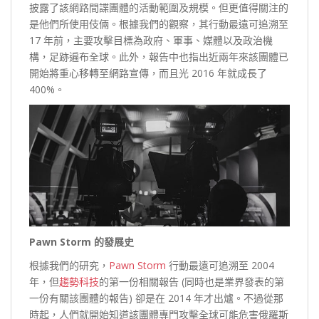
披露了該網路間諜團體的活動範圍及規模。但更值得關注的
是他們所使用伎倆。根據我們的觀察，其行動最遠可追溯至
17 年前，主要攻擊目標為政府、軍事、媒體以及政治機
構，足跡遍布全球。此外，報告中也指出近兩年來該團體已
開始將重心移轉至網路宣傳，而且光 2016 年就成長了
400%。
Pawn Storm 的發展史
根據我們的研究，
Pawn Storm
行動最遠可追溯至 2004
年，但
趨勢科技
的第一份相關報告 (同時也是業界發表的第
一份有關該團體的報告) 卻是在 2014 年才出爐。不過從那
時起，人們就開始知道該團體專門攻擊全球可能危害俄羅斯