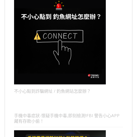
不小心點到詐騙網址 / 釣魚網站怎麼辦？
手機中毒症狀-懷疑手機中毒,即刻檢測!FBI 警告小心APP
藏有存款小偷！