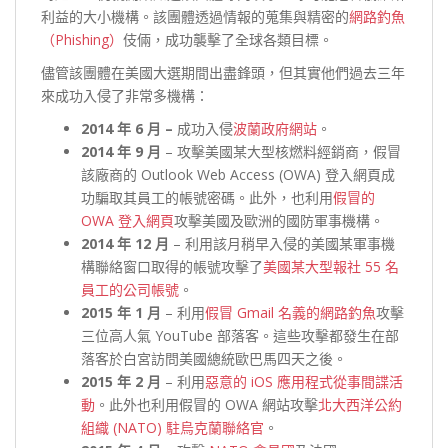
利益的大小機構。該團體透過情報的蒐集與精密的
網路釣魚
（Phishing）
伎倆，成功襲擊了全球各類目標。
儘管該團體在美國大選期間出盡鋒頭，但其實他們過去三年
來成功入侵了非常多機構：
2014 年 6 月 –
成功入侵
波蘭政府網站
。
2014 年 9 月
– 攻擊美國某大型核燃料經銷商，假冒
該廠商的 Outlook Web Access (OWA) 登入網頁成
功騙取其員工的帳號密碼。此外，也利用
假冒的
OWA 登入網頁
攻擊美國及歐洲的國防軍事機構。
2014 年 12 月
– 利用該月稍早入侵的美國某軍事機
構聯絡窗口取得的帳號攻擊了
美國某大型報社 55 名
員工的公司帳號
。
2015 年 1 月
– 利用
假冒 Gmail 名義的網路釣魚
攻擊
三位高人氣 YouTube 部落客。這些攻擊都發生在部
落客於白宮訪問美國總統歐巴馬四天之後。
2015 年 2 月
– 利用
惡意的 iOS 應用程式從事間諜活
動
。此外也利用假冒的 OWA 網站攻擊
北大西洋公約
組織 (NATO) 駐烏克蘭聯絡官
。