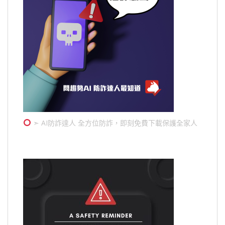
➣ AI防詐達人 全方位防詐，即刻免費下載保護全家人