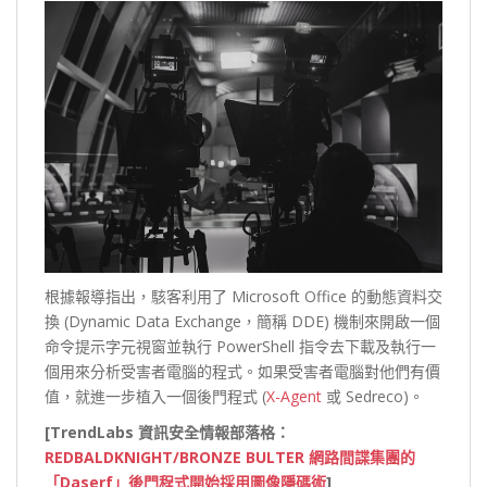
根據報導指出，駭客利用了 Microsoft Office 的動態資料交
換 (Dynamic Data Exchange，簡稱 DDE) 機制來開啟一個
命令提示字元視窗並執行 PowerShell 指令去下載及執行一
個用來分析受害者電腦的程式。如果受害者電腦對他們有價
值，就進一步植入一個後門程式 (
X-Agent
或 Sedreco)。
[TrendLabs 資訊安全情報部落格：
REDBALDKNIGHT/BRONZE BULTER 網路間諜集團的
「Daserf」後門程式開始採用圖像隱碼術
]