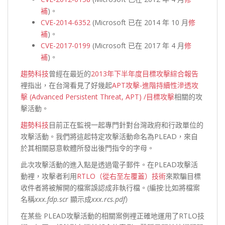
補
)。
CVE-2014-6352
(Microsoft 已在 2014 年 10 月
修
補
)。
CVE-2017-0199
(Microsoft 已在 2017 年 4 月
修
補
)。
趨勢科技
曾經在最近的
2013年下半年度目標攻擊綜合報告
裡指出，在台灣看見了好幾起
APT攻擊-進階持續性滲透攻
擊 (Advanced Persistent Threat, APT) /目標攻擊
相關的攻
擊活動。
趨勢科技
目前正在監視一起專門針對台灣政府和行政單位的
攻擊活動。我們將這起特定攻擊活動命名為PLEAD，來自
於其相關惡意軟體所發出後門指令的字母。
此次攻擊活動的進入點是透過電子郵件。在PLEAD攻擊活
動裡，攻擊者利用
RTLO（從右至左覆蓋）技術
來欺騙目標
收件者將被解開的檔案誤認成非執行檔。(編按:比如將檔案
名稱
xxx.fdp.scr
顯示成
xxx.rcs.pdf
）
在某些 PLEAD攻擊活動的相關案例裡正確地運用了RTLO技