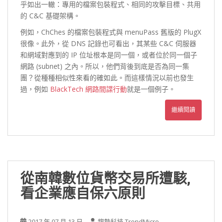
乎如出一轍：專用的檔案包裝程式、相同的攻擊目標、共用
的 C&C 基礎架構。
例如，ChChes 的檔案包裝程式與 menuPass 舊版的 PlugX
很像。此外，從 DNS 記錄也可看出，其某些 C&C 伺服器
和網域對應到的 IP 位址根本是同一個，或者位於同一個子
網路 (subnet) 之內。所以，他們背後到底是否為同一集
團？從種種相似性來看的確如此。而這樣情況以前也發生
過，例如
BlackTech 網路間諜行動
就是一個例子。
繼續閱讀
從南韓數位貨幣交易所遭駭,
看企業應自保六原則
2017 年 07 月 13 日
趨勢科技 TrendMicro