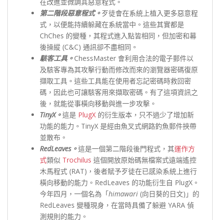
在改進並微調其惡意程式。
第二階段惡意程式。
歹徒會在系統上植入更多惡意程
式，以便能持續躲藏在系統當中。這些其實都是
ChChes 的變種，其程式進入點皆相同，但加密和幕
後操縱 (C&C) 通訊卻不盡相同。
駭客工具。
ChessMaster 會利用合法的電子郵件以
及駭客專為其攻擊行動而修改而來的瀏覽器密碼復原
擷取工具。這些工具能在使用者忘記密碼時救回密
碼，因此也可讓駭客用來擷取密碼。有了這項資訊之
後，就能從事橫向移動與進一步攻擊。
TinyX。
這是
PlugX
的衍生版本，只不過少了增加新
功能的能力。TinyX 是經由魚叉式網路釣魚郵件挾帶
並散布。
RedLeaves。
這是一個第二階段後門程式，其
運作方
式
類似
Trochilus
這個開放原始碼無檔案式遠端遙控
木馬程式 (RAT)，後者賦予歹徒在已感染系統上進行
橫向移動的能力。RedLeaves 的功能衍生自 PlugX。
今年四月，一個名為「
himawari
(向日葵的日文)」的
RedLeaves 變種現身，在當時具備了躲避 YARA 偵
測規則的能力。