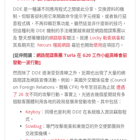
DDE 是一種讓不同應用程式之間彼此分享、交換資料的機
制。但駭客卻利用它來開啟命令提示字元視窗，或者執行惡
意程式碼，不再仰賴巨集功能。雖然這並非什麼新的技巧，
但這種利用 DDE 機制的手法確實越來越受網路間諜集團以
及 整天想著賺錢的
網路駭客
關注。就連
Locky
勒索病毒
和
其長期共犯
Necurs 殭屍網路
最近也開始
使用
這項技巧。
[延伸閱讀：
網路間諜集團 Turla 在 G20 工作小組高峰會前
發動一波行動]
然而除了 DDE 逐漸受到青睞之外，近期也出現了大量的網
路間諜及網路宣傳活動。例如，美國外交關係協會 (Council
on Foreign Relations，簡稱 CFR) 今年至目前為止就
遭遇
了 26 次
不同的攻擊行動。事實上，光過去幾個星期就有多
個駭客團體利用各地的政局發展來發動攻勢，其中包括：
Keyboy
：同樣也是利用 DDE 在系統植入資訊竊取程
式。
Sowbug
：專門攻擊南美和東南亞的外交使節團與外
交政策機構。