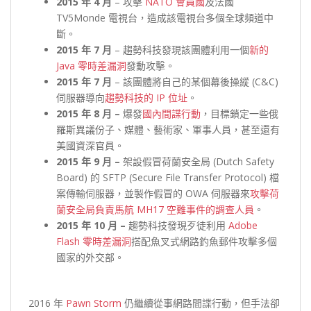
2015 年 4 月
– 攻擊
NATO 會員國
及法國
TV5Monde 電視台，造成該電視台多個全球頻道中
斷。
2015 年 7 月
– 趨勢科技發現該團體利用一個
新的
Java 零時差漏洞
發動攻擊。
2015 年 7 月
– 該團體將自己的某個幕後操縱 (C&C)
伺服器導向
趨勢科技的 IP 位址
。
2015 年 8 月 –
爆發
國內間諜行動
，目標鎖定一些俄
羅斯異議份子、媒體、藝術家、軍事人員，甚至還有
美國資深官員。
2015 年 9 月 –
架設假冒荷蘭安全局 (Dutch Safety
Board) 的 SFTP (Secure File Transfer Protocol) 檔
案傳輸伺服器，並製作假冒的 OWA 伺服器來
攻擊荷
蘭安全局負責馬航 MH17 空難事件的調查人員
。
2015 年 10 月 –
趨勢科技發現歹徒利用
Adobe
Flash 零時差漏洞
搭配魚叉式網路釣魚郵件攻擊多個
國家的外交部。
2016 年
Pawn Storm
仍繼續從事網路間諜行動，但手法卻