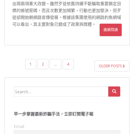
出現兩項重大改變。雖然歹徒依舊持續不斷騙取重要鎖定目
標的帳號密碼，而且次數更加頻繁，行動也更加堅決，但歹
徒卻開始朝網路宣傳發展。根據該集團使用的網路釣魚網域
可以看出，其主要對象已變成了政黨與媒體。
繼續閱讀
文
1
2
...
4
OLDER POSTS
章
導
覽
Search
for:
早一步掌握最新詐騙手法，立即訂閱電子報
Email