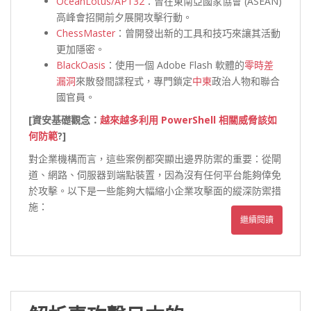
OceanLotus/APT32
：曾在東南亞國家協會 (ASEAN)
高峰會招開前夕展開攻擊行動。
ChessMaster
：曾開發出新的工具和技巧來讓其活動
更加隱密。
BlackOasis
：使用一個 Adobe Flash 軟體的
零時差
漏洞
來散發間諜程式，專門鎖定
中東
政治人物和聯合
國官員。
[資安基礎觀念：
越來越多利用 PowerShell 相關威脅該如
何防範
?]
對企業機構而言，這些案例都突顯出邊界防禦的重要：從閘
道、網路、伺服器到端點裝置，因為沒有任何平台能夠倖免
於攻擊。以下是一些能夠大幅縮小企業攻擊面的縱深防禦措
施：
繼續閱讀