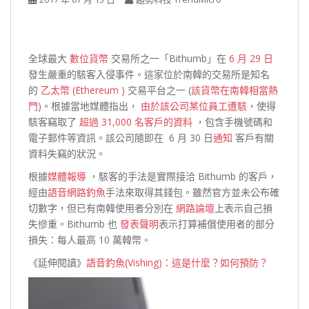
全球最大
數位貨幣
交易所之一「Bithumb」在
6 月 29 日
發生嚴重的駭客入侵事件。這家位於南韓的交易所是知名
的
乙太幣 (Ethereum )
交易平台之一 (
該貨幣在南韓相當熱
門
)。根據當地媒體指出，
由於該公司某位員工遭駭
，使得
駭客竊取了
超過 31,000 名客戶的資料
，包含手機號碼和
電子郵件等資訊。該公司隨即在 6 月 30 日
通知
客戶有關
資料失竊的狀況。
根據
媒體報導
，駭客的手法是實際接洽 Bithumb 的客戶，
經由
語音網路釣魚
手法來取得其錢包。雖然官方並未公布確
切數字，但已有南韓使用者分別在
網路論壇
上表示自己損
失慘重。Bithumb 也
發表聲明
表示打算補償使用者的部分
損失：每人最高 10 萬韓幣。
《延伸閱讀》
語音釣魚(Vishing)：這是什麼？如何預防？