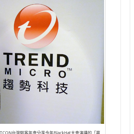
ITCON台灣駭客年會分享今年BlackHat大會演講的「贏