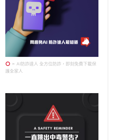
➣ AI防詐達人 全方位防詐，即刻免費下載保
護全家人