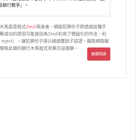
路銀行戰爭」。
木馬惡意程式
ZeuS
現身後，網路犯罪份子即透過這種手
擊成功的原因可能是因為ZeuS利用了模組化的作法，利
Inject），讓犯罪份子得以繞過雙因子認證，竊取網路銀
導致此類的銀行木馬程式攻擊日益猖獗。
繼續閱讀