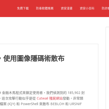
免費下載
防毒軟體推薦
資安漫畫
資安小百科
防詐
，使用圖像隱碼術散布
 金融木馬程式來鎖定使用者，我們偵測到的 185,902 封
者。這次攻擊行動似乎是從
Cutwail 殭屍網站
發動，非常類
IQY) 和 PowerShell 來散布 BEBLOH 和 URSNIF