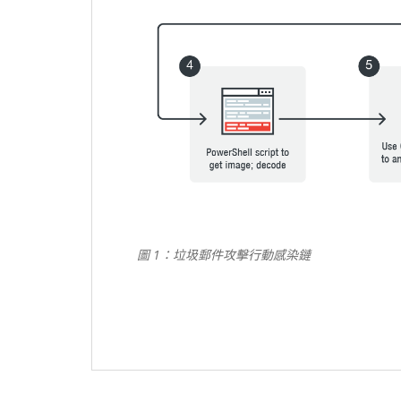
圖
1
：垃圾郵件攻擊行動感染鏈