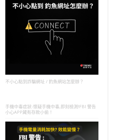
不小心點到詐騙網址 / 釣魚網站怎麼辦？
手機中毒症狀-懷疑手機中毒,即刻檢測!FBI 警告
小心APP藏有存款小偷！