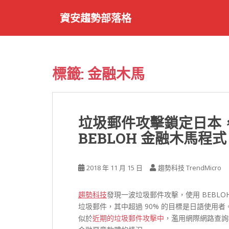
S
資安趨勢部落格
k
i
p
t
o
標籤:
金融木馬
m
a
i
n
垃圾郵件攻擊鎖定日本
c
BEBLOH 金融木馬程式
o
n
t
2018 年 11 月 15 日
趨勢科技 TrendMicro
e
n
t
趨勢科技
發現一波垃圾郵件攻擊，使用 BEBLOH
垃圾郵件，其中超過 90% 的目標是日語使用
似於
近期的垃圾郵件攻擊中
，濫用網際網路查詢檔案 (