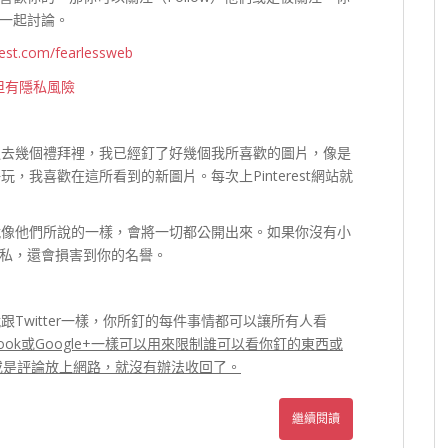
一起討論。
erest.com/fearlessweb
。在過去幾個禮拜裡，我已經釘了好幾個我所喜歡的圖片，像是
好玩，我喜歡在這所看到的新圖片。每次上Pinterest網站就
一切就像他們所說的一樣，會將一切都公開出來。如果你沒有小
私，還會損害到你的名譽。
就跟Twitter一樣，你所釘的每件事情都可以讓所有人看
book或Google+一樣可以用來限制誰可以看你釘的東西或
片或是評論放上網路，就沒有辦法收回了。
繼續閱讀