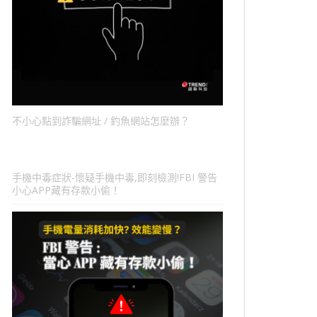
不小心點到詐騙網址 / 釣魚網站怎麼辦？
手機中毒症狀-懷疑手機中毒,即刻檢測!FBI 警告
小心APP藏有存款小偷！