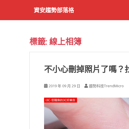
S
資安趨勢部落格
k
i
p
t
o
標籤:
線上相簿
m
a
i
n
不小心刪掉照片了嗎？
c
o
n
2019 年 09 月 29 日
趨勢科技TrendMicro
t
e
n
t