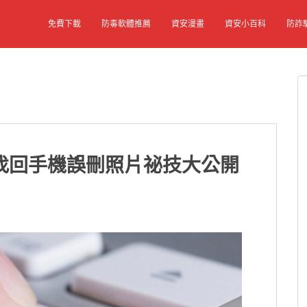
免費下載
防毒軟體推薦
資安漫畫
資安小百科
防詐
找回手機誤刪照片祕技大公開