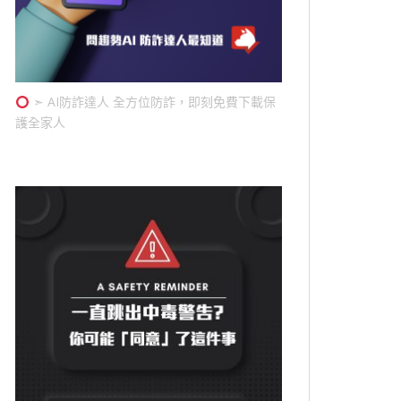
➣ AI防詐達人 全方位防詐，即刻免費下載保
護全家人