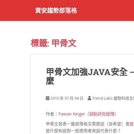
S
資安趨勢部落格
k
i
p
t
o
標籤:
甲骨文
m
a
i
n
甲骨文加強JAVA安全
c
麼
o
n
t
2013 年 07 月 04 日
Trend Labs 趨勢
e
n
t
作者：
Pawan Kinger（弱點研究經理）
甲骨文發表一篇部落格文章敘述（及希望）會
提
是什麼和這對一般使用者來說代表什麼？