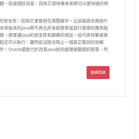
題。這是個好消息，因為它意味著未來將可以更快速的修
a的安全性，因為它會被用在瀏覽器中。比談論過去做過什
來版本的Java將不再允許未經簽章或自行簽章的應用程
，將會讓Java的安全性有顯著的增加。這代表攻擊者將
a程式可以執行：雖然這沒辦法阻止一個真正堅持的攻擊
Oracle還致力於改善Java如何處理被撤銷的簽章，所
繼續閱讀