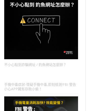
不小心點到詐騙網址 / 釣魚網站怎麼辦？
手機中毒症狀-懷疑手機中毒,即刻檢測!FBI 警告
小心APP藏有存款小偷！