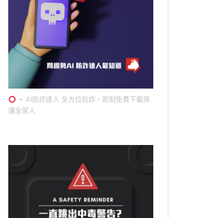
➣ AI防詐達人 全方位防詐，即刻免費下載保
護全家人