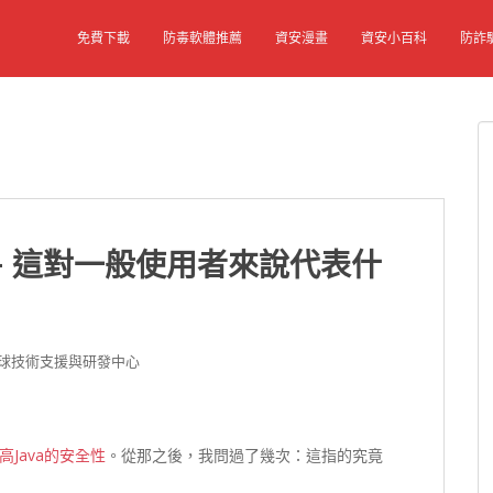
免費下載
防毒軟體推薦
資安漫畫
資安小百科
防詐
 – 這對一般使用者來說代表什
科技全球技術支援與研發中心
高Java的安全性
。從那之後，我問過了幾次：這指的究竟