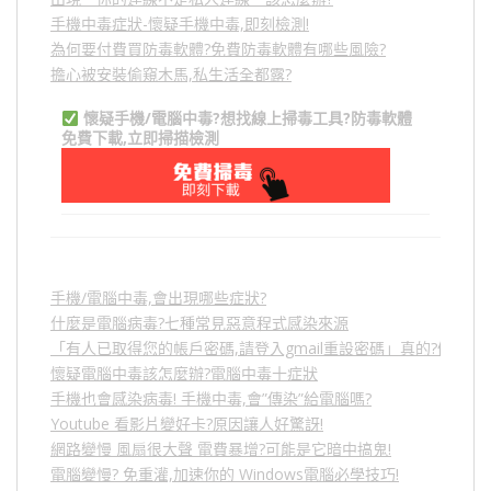
手機中毒症狀-懷疑手機中毒,即刻檢測!
為何要付費買防毒軟體?免費防毒軟體有哪些風險?
擔心被安裝偷窺木馬,私生活全都露?
懷疑手機/電腦中毒?想找線上掃毒工具?防毒軟體
免費下載,立即掃描檢測
手機/電腦中毒,會出現哪些症狀?
什麼是電腦病毒?七種常見惡意程式感染來源
「有人已取得您的帳戶密碼,請登入gmail重設密碼」真的?假的?
懷疑電腦中毒該怎麼辦?電腦中毒十症狀
手機也會感染病毒! 手機中毒,會”傳染”給電腦嗎?
Youtube 看影片變好卡?原因讓人好驚訝!
網路變慢 風扇很大聲 電費暴增?可能是它暗中搞鬼!
電腦變慢? 免重灌,加速你的 Windows電腦必學技巧!