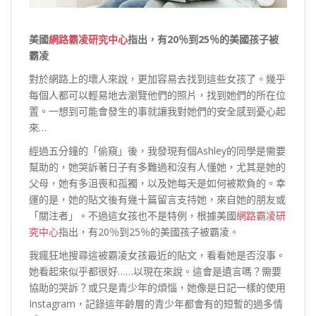
美國
網路霸凌研究中心
指出，有20％到25％的美國孩子被
霸凌
對於網路上的壞人來說，更加容易去找到這些女孩了。幾乎
每個人都可以輕易地去瀏覽他們的照片，找到她們的所在位
置。一想到可能會發生的事就讓我對她們的安全感到憂心起
來…
經過五分鐘的「偷窺」後，我發現有個Ashley的同學是需要
幫助的，她哭訴著日子有多難過和沒有人懂她，尤其是她的
父母，她有多沮喪和孤獨，以及她每天是如何被欺負的。幸
運的是，她的貼文後有幾十篇留言支持她，來自她的朋友或
「關注者」。不過這女孩也不是特例，根據美國
網路霸凌研
究中心
指出，有20％到25％的美國孩子被霸凌。
我瘋狂地搜尋這被霸凌女孩最近的貼文，看看她是否沒事。
她看起來似乎都很好……以現在來說。這會是遺言嗎？需要
協助的哭訴？或只是青少年的煩惱，她像是日記一樣的使用
Instagram，記錄這年齡層的青少年都會有的短暫的過多情