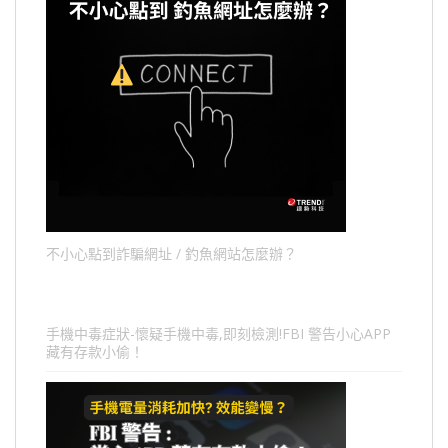
不小心點到詐騙網址 / 釣魚網站怎麼辦？
手機中毒症狀-懷疑手機中毒,即刻檢測!FBI 警告小心APP
藏有存款小偷！