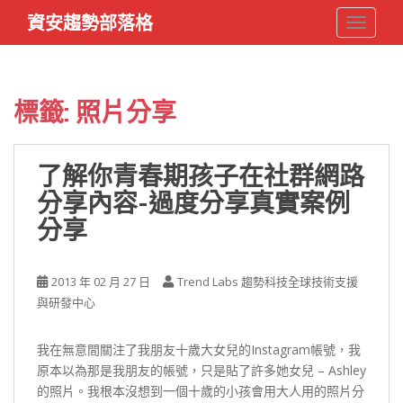
S
資安趨勢部落格
TOGGLE
k
i
p
t
標籤:
照片分享
o
m
a
了解你青春期孩子在社群網路
i
分享內容-過度分享真實案例
n
c
分享
o
n
t
2013 年 02 月 27 日
Trend Labs 趨勢科技全球技術支援
e
與研發中心
n
t
我在無意間關注了我朋友十歲大女兒的Instagram帳號，我
原本以為那是我朋友的帳號，只是貼了許多她女兒 – Ashley
的照片。我根本沒想到一個十歲的小孩會用大人用的照片分