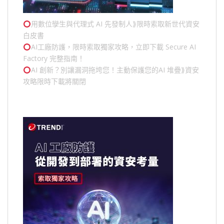
用數位孿生與代理式 AI 先發制人⟫限時索取新世代資安
白皮書
AI工廠防護，限時索取獨家攻略，立即下載 Secure AI
Factory 完整指南！
AI 創新？別讓漏洞拖垮您！主動保護您的
AI 堆疊
⟫資安
攻略限時下載將關閉