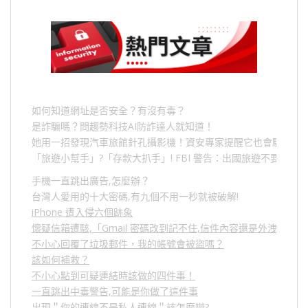
如何知道網址是否安全？有沒有毒？
是詐騙嗎？問趨勢科技AI防詐達人就知道！
她用一招發現汽車旅館針孔攝影機！資安專家提醒它也會駭人成
「旅遊小幫手」
?
「存款大扒手」
! FBI
警告：出國旅遊不要做的
手機一直跳出廣告,怎麼辦？
台灣人愛用的十大密碼,有九個不用一秒就被破解!
iPhone 遭入侵六個跡象
懷疑信箱遭駭,「Gmail 密碼改到記不住,信件內容還是外洩？」
不小心回覆了垃圾郵件，我的帳號會被盜嗎？
該如何補救？
不小心點到可疑連結時該做的四件事！
一直跳出中毒警告,可能是你做了這件事
出現＂你的連線不是私人連線＂該怎麼辦?