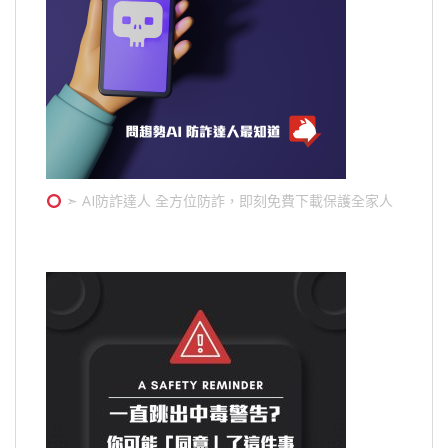
➣ AI防詐達人 全方位防詐，即刻免費下載保護全家人