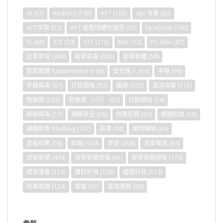
AI
(67)
Android
(145)
APT
(105)
apt 攻擊
(83)
APT攻擊
(53)
APT 進階持續性威脅
(93)
facebook
(100)
fb
(68)
IOE
(70)
IOT
(218)
Mac
(52)
PC-cillin
(87)
企業資安
(342)
勒索病毒
(302)
勒索軟體
(56)
勒索軟體 Ransomware
(196)
安全達人
(64)
手機
(96)
手機病毒
(87)
打詐週報
(52)
漏洞
(107)
漏洞攻擊
(115)
物聯網
(132)
物聯網（IoT）
(67)
社群網站
(54)
綁架病毒
(57)
網路安全
(58)
網路犯罪
(55)
網路釣魚
(69)
網路釣魚 Phishing
(167)
臉書
(92)
萬物聯網
(69)
虛擬貨幣
(58)
詐騙
(160)
資安
(208)
資安報告
(84)
資安新聞
(464)
資安新聞周報
(91)
資安新聞週報
(170)
資安漫畫
(115)
資料外洩
(138)
趨勢科技
(113)
防毒軟體
(124)
雲端
(67)
雲端運算
(90)