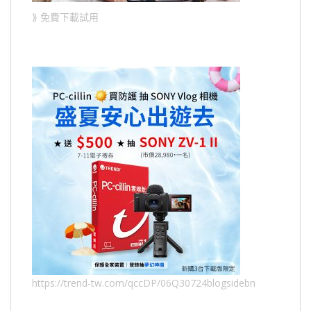
⟫ 免費下載試用
https://trend-tw.com/qccDP/06Q30724blogsidebn