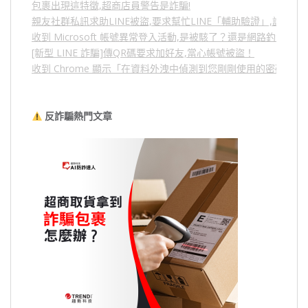
包裹出現這特徵,超商店員警告是詐騙!
親友社群私訊求助LINE被盜,要求幫忙LINE「輔助驗證」,詐騙
收到 Microsoft 帳號異常登入活動,是被駭了？還是網路釣魚？
[新型 LINE 詐騙]傳QR碼要求加好友,當心帳號被盜！
收到 Chrome 顯示「在資料外洩中偵測到您剛剛使用的密碼」
反詐騙熱門文章