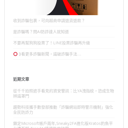
收到詐騙包裹，可向超商申請退貨退款？
是詐騙嗎？問AI防詐達人就知道
不要再幫狗狗投票了！LINE投票詐騙再升級
⟫看更多詐騙新聞，識破詐騙手法….
近期文章
從千千拍照遮手看見的資安警訊：比YA洩指紋，恐成生物
辨識罩門
趨勢科技攜手數發部推動「詐騙網站即時警示機制」強化
全民防詐力
鎖定Microsoft帳戶兩年,Sneaky2FA進化版Kratos釣魚平