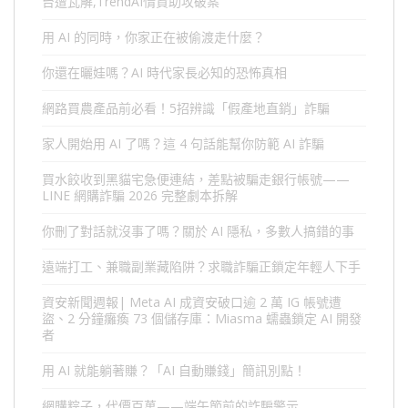
台遭瓦解,TrendAI情資助攻破案
用 AI 的同時，你家正在被偷渡走什麼？
你還在曬娃嗎？AI 時代家長必知的恐怖真相
網路買農產品前必看！5招辨識「假產地直銷」詐騙
家人開始用 AI 了嗎？這 4 句話能幫你防範 AI 詐騙
買水餃收到黑貓宅急便連結，差點被騙走銀行帳號——
LINE 網購詐騙 2026 完整劇本拆解
你刪了對話就沒事了嗎？關於 AI 隱私，多數人搞錯的事
遠端打工、兼職副業藏陷阱？求職詐騙正鎖定年輕人下手
資安新聞週報| Meta AI 成資安破口逾 2 萬 IG 帳號遭
盜、2 分鐘癱瘓 73 個儲存庫：Miasma 蠕蟲鎖定 AI 開發
者
用 AI 就能躺著賺？「AI 自動賺錢」簡訊別點！
網購粽子，代價百萬——端午節前的詐騙警示