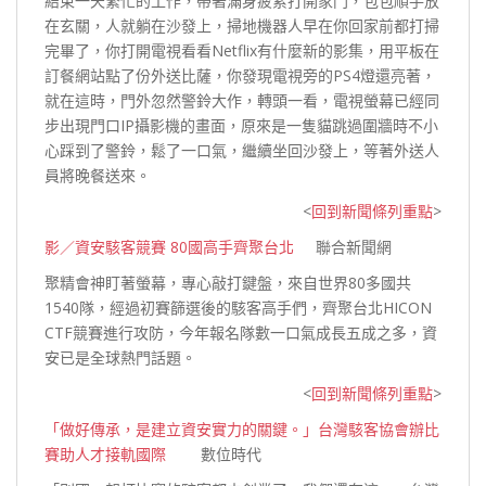
結束一天繁忙的工作，帶著滿身疲累打開家門，包包順手放
在玄關，人就躺在沙發上，掃地機器人早在你回家前都打掃
完畢了，你打開電視看看Netflix有什麼新的影集，用平板在
訂餐網站點了份外送比薩，你發現電視旁的PS4燈還亮著，
就在這時，門外忽然警鈴大作，轉頭一看，電視螢幕已經同
步出現門口IP攝影機的畫面，原來是一隻貓跳過圍牆時不小
心踩到了警鈴，鬆了一口氣，繼續坐回沙發上，等著外送人
員將晚餐
送來。
<
回到新聞條列重點
>
影／資安駭客競賽 80國高手齊聚台北
聯合新聞網
聚精會神盯著螢幕，專心敲打鍵盤，來自世界80多國共
1540隊，經過初賽篩選後的駭客高手們，齊聚台北HICON
CTF競賽進行攻防，今年報名隊數一口氣成長五成之多，資
安已是全球熱門
話題。
<
回到新聞條列重點
>
「做好傳承，是建立資安實力的關鍵。」台灣駭客協會辦比
賽助人才接軌國際
數位時代