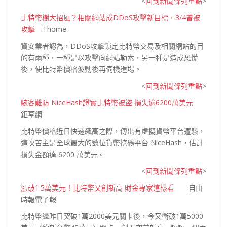
<
回到新聞條列重點
>
比特幣樹大招風？相關網站成DDoS攻擊新目標，3/4曾被
攻擊
iThome
資安業者認為，DDoS攻擊鎖定比特幣交易及相關網站的目
的有兩種，一種是以攻擊向網站勒索，另一種是造成恐慌
後，使比特幣價格波動後再伺機
進場。
<
回到新聞條列重點
>
駭客難防 NiceHash證實比特幣被盜 損失逾6200萬美元
鉅亨網
比特幣價格近日快速飆高之際，傳出有虛擬貨幣平台遭駭，
這次苦主是全球最大的數位貨幣挖礦平台 NiceHash，估計
損失金額達 6200 萬
美元。
<
回到新聞條列重點
>
漲破1.5萬美元！比特幣又創新高 財金專家這樣看
自由
時報電子報
比特幣繼昨日突破1萬2000美元關卡後，今又衝破1萬5000