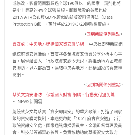
或修改，影響範圍將超過全球190個以上的國家，罰則也將
是史上最高的4%全球營業額。即將脫歐的英國也於
2017/9/14公布與GDPR近似的新版資料保護法（Data
Protection Bill），預計將於2019/3/29脫歐後
實施。
<
回到新聞條列重點
>
資安處：中央地方建構國家資安聯防網
中央社即時新聞網
總統府資安週活動，首度將各領域資安情資分享分析中心平
台，展現給國人；行政院資安處今天說，將推動地方區域資
安聯防，以六都為首，連結中央與地方，建構國家的資安聯
防網。
<
回到新聞條列重點
>
蔡英文資安聯防！保護國人財富 網購、行動支付攏免驚
ETNEWS新聞雲
總統蔡英文為落實「資安即國安」的重大政策，打造了國家
級的資安聯防機制，本週更啟動「106年府會資安週」；行
政院資訊安全處、國家通訊傳播委員會、金融監督管理委員
會、科技部等都齊心參與。負責協助總統草擬資安大政方