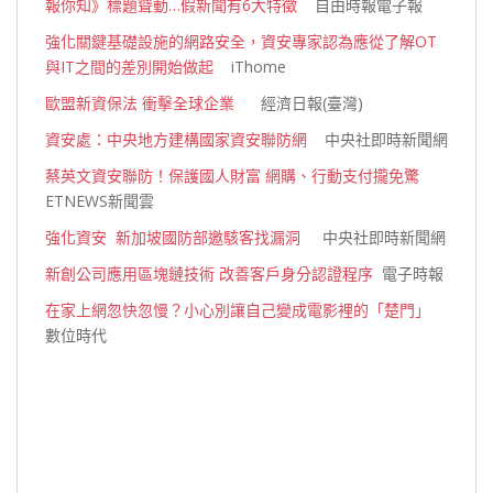
報你知》標題聳動…假新聞有6大特徵
自由時報電子報
強化關鍵基礎設施的網路安全，資安專家認為應從了解OT
與IT之間的差別開始做起
iThome
歐盟新資保法 衝擊全球企業
經濟日報(臺灣)
資安處：中央地方建構國家資安聯防網
中央社即時新聞網
蔡英文資安聯防！保護國人財富 網購、行動支付攏免驚
ETNEWS新聞雲
強化資安 新加坡國防部邀駭客找漏洞
中央社即時新聞網
新創公司應用區塊鏈技術 改善客戶身分認證程序
電子時報
在家上網忽快忽慢？小心別讓自己變成電影裡的「楚門」
數位時代