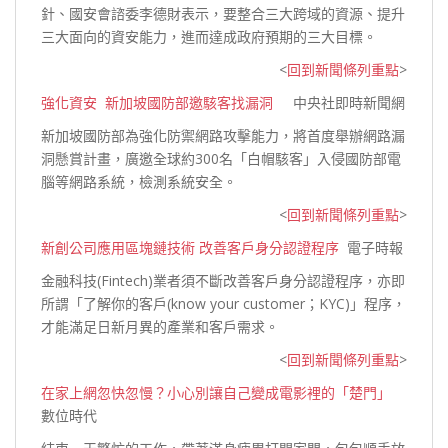
針、國安會諮委李德財表示，要整合三大跨域的資源、提升
三大面向的資安能力，進而達成政府預期的三大
目標。
<
回到新聞條列重點
>
強化資安 新加坡國防部邀駭客找漏洞
中央社即時新聞網
新加坡國防部為強化防禦網路攻擊能力，將首度舉辦網路漏
洞懸賞計畫，廣邀全球約300名「白帽駭客」入侵國防部電
腦等網路系統，檢測系統
安全。
<
回到新聞條列重點
>
新創公司應用區塊鏈技術 改善客戶身分認證程序
電子時報
金融科技(Fintech)業者須不斷改善客戶身分認證程序，亦即
所謂「了解你的客戶(know your customer；KYC)」程序，
才能滿足日新月異的產業和客戶
需求。
<
回到新聞條列重點
>
在家上網忽快忽慢？小心別讓自己變成電影裡的「楚門」
數位時代