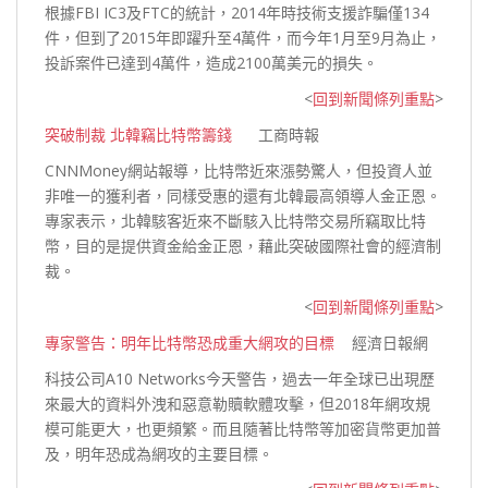
根據FBI IC3及FTC的統計，2014年時技術支援詐騙僅134
件，但到了2015年即躍升至4萬件，而今年1月至9月為止，
投訴案件已達到4萬件，造成2100萬美元
的損失。
<
回到新聞條列重點
>
突破制裁 北韓竊比特幣籌錢
工商時報
CNNMoney網站報導，比特幣近來漲勢驚人，但投資人並
非唯一的獲利者，同樣受惠的還有北韓最高領導人金正恩。
專家表示，北韓駭客近來不斷駭入比特幣交易所竊取比特
幣，目的是提供資金給金正恩，藉此突破國際社會的經濟
制
裁。
<
回到新聞條列重點
>
專家警告：明年比特幣恐成重大網攻的目標
經濟日報網
科技公司A10 Networks今天警告，過去一年全球已出現歷
來最大的資料外洩和惡意勒贖軟體攻擊，但2018年網攻規
模可能更大，也更頻繁。而且隨著比特幣等加密貨幣更加普
及，明年恐成為網攻的主要
目標。