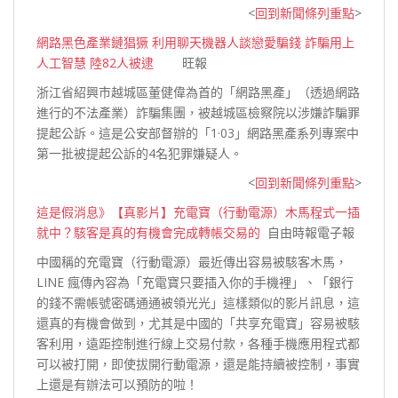
<
回到新聞條列重點
>
網路黑色產業鏈猖獗 利用聊天機器人談戀愛騙錢 詐騙用上
人工智慧 陸82人被逮
旺報
浙江省紹興市越城區董健偉為首的「網路黑產」（透過網路
進行的不法產業）詐騙集團，被越城區檢察院以涉嫌詐騙罪
提起公訴。這是公安部督辦的「1·03」網路黑產系列專案中
第一批被提起公訴的4名犯罪嫌
疑人。
<
回到新聞條列重點
>
這是假消息》【真影片】充電寶（行動電源）木馬程式一插
就中？駭客是真的有機會完成轉帳交易的
自由時報電子報
中國稱的充電寶（行動電源）最近傳出容易被駭客木馬，
LINE 瘋傳內容為「充電寶只要插入你的手機裡」、「銀行
的錢不需帳號密碼通通被領光光」這樣類似的影片訊息，這
還真的有機會做到，尤其是中國的「共享充電寶」容易被駭
客利用，遠距控制進行線上交易付款，各種手機應用程式都
可以被打開，即使拔開行動電源，還是能持續被控制，事實
上還是有辦法可以預防
的啦！