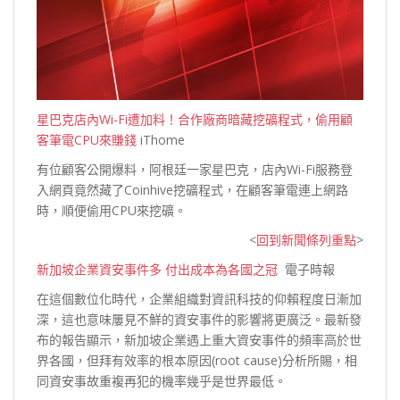
星巴克店內Wi-Fi遭加料！合作廠商暗藏挖礦程式，偷用顧
客筆電CPU來賺錢
iThome
有位顧客公開爆料，阿根廷一家星巴克，店內Wi-Fi服務登
入網頁竟然藏了Coinhive挖礦程式，在顧客筆電連上網路
時，順便偷用CPU來
挖礦。
<
回到新聞條列重點
>
新加坡企業資安事件多 付出成本為各國之冠
電子時報
在這個數位化時代，企業組織對資訊科技的仰賴程度日漸加
深，這也意味屢見不鮮的資安事件的影響將更廣泛。最新發
布的報告顯示，新加坡企業遇上重大資安事件的頻率高於世
界各國，但拜有效率的根本原因(root cause)分析所賜，相
同資安事故重複再犯的機率幾乎是世界
最低。