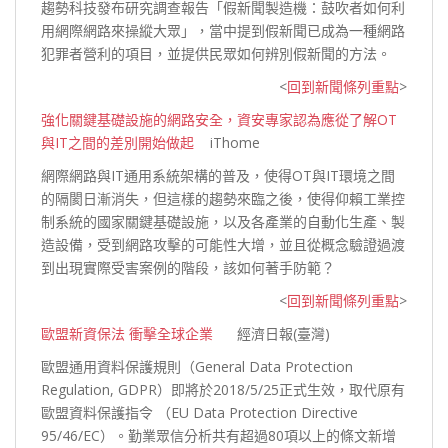
趨勢科技發布研究調查報告「假新聞製造機：鼓吹者如何利
用網際網路來操縱大眾」，當中提到假新聞已成為一種網路
犯罪者營利的項目，並提供民眾如何辨別假新聞的
方法。
<
回到新聞條列重點
>
強化關鍵基礎設施的網路安全，資安專家認為應從了解OT
與IT之間的差別開始做起
iThome
網際網路與IT通用系統架構的普及，使得OT與IT環境之間
的隔閡日漸消失，但這樣的趨勢來臨之後，使得仰賴工業控
制系統的國家關鍵基礎設施，以及各產業的自動化生產、製
造設備，受到網路攻擊的可能性大增，並且從概念驗證過渡
到出現實際受害案例的階段，該如何著手
防範？
<
回到新聞條列重點
>
歐盟新資保法 衝擊全球企業
經濟日報(臺灣)
歐盟通用資料保護規則（General Data Protection
Regulation, GDPR）即將於2018/5/25正式生效，取代原有
歐盟資料保護指令 （EU Data Protection Directive
95/46/EC）。勤業眾信分析共有超過80項以上的條文新增