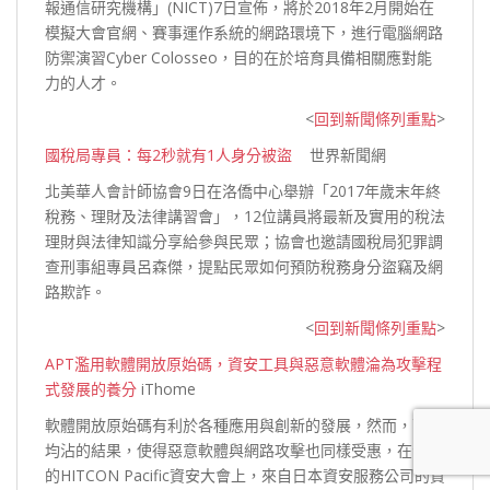
報通信研究機構」(NICT)7日宣佈，將於2018年2月開始在
模擬大會官網、賽事運作系統的網路環境下，進行電腦網路
防禦演習Cyber Colosseo，目的在於培育具備相關應對能
力的
人才。
<
回到新聞條列重點
>
國稅局專員：每2秒就有1人身分被盜
世界新聞網
北美華人會計師協會9日在洛僑中心舉辦「2017年歲末年終
稅務、理財及法律講習會」，12位講員將最新及實用的稅法
理財與法律知識分享給參與民眾；協會也邀請國稅局犯罪調
查刑事組專員呂森傑，提點民眾如何預防稅務身分盜竊及網
路
欺詐。
<
回到新聞條列重點
>
APT濫用軟體開放原始碼，資安工具與惡意軟體淪為攻擊程
式發展的養分
iThome
軟體開放原始碼有利於各種應用與創新的發展，然而，雨露
均沾的結果，使得惡意軟體與網路攻擊也同樣受惠，在今年
的HITCON Pacific資安大會上，來自日本資安服務公司的資