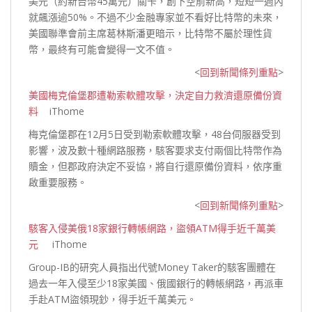
美元（約新台幣45萬元）關卡，創下空前新高，短短一週內
就飆漲逾50%。不過不少金融專家並不看好比特幣的未來，
美國聯準會前主席葛林斯潘更暗示，比特幣不屬於理性貨
幣，最終有可能會變得一文
不值。
<
回到新聞條列重點
>
美國梅克倫堡郡遭勒索軟體攻擊，決定自力救濟還原備份資
料
iThome
梅克倫堡郡在12月5日受到勒索軟體攻擊，48台伺服器受到
影響，波及數十種網路服務，駭客要求支付兩個比特幣作為
贖金，但郡政府決定不妥協，將自行還原備份資料，依序重
啟重要
服務。
<
回到新聞條列重點
>
駭客入侵美俄18家銀行轉帳網路，盜領ATM得手近千萬美
元
iThome
Group-IB的研究人員指出代號Money Taker的駭客團體在
過去一年入侵至少18家美國、俄國銀行的轉帳網路，再派車
手赴ATM盜領現鈔，得手近千萬
美元。