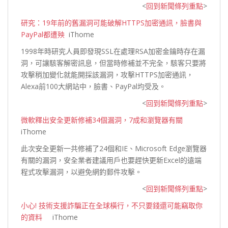
<
回到新聞條列重點
>
研究：19年前的舊漏洞可能破解HTTPS加密通訊，臉書與
PayPal都遭殃
iThome
1998年時研究人員即發現SSL在處理RSA加密金鑰時存在漏
洞，可讓駭客解密訊息，但當時修補並不完全，駭客只要將
攻擊稍加變化就能開採該漏洞，攻擊HTTPS加密通訊，
Alexa前100大網站中，臉書、PayPal均受
及。
<
回到新聞條列重點
>
微軟釋出安全更新修補34個漏洞，7成和瀏覽器有關
iThome
此次安全更新一共修補了24個和IE、Microsoft Edge瀏覽器
有關的漏洞，安全業者建議用戶也要趕快更新Excel的遠端
程式攻擊漏洞，以避免網釣郵件
攻擊。
<
回到新聞條列重點
>
小心! 技術支援詐騙正在全球橫行，不只要錢還可能竊取你
的資料
iThome