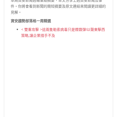
本周資安新聞週報重點摘要，本文分享上週資安新聞及事
件。你將會看到新聞的簡短摘要及原文連結來閱讀更詳細的
見解。
資安趨勢部落格一周精選
< 雙重攻擊 >這兩隻勒索病毒只是煙霧彈!以聲東擊西
策略,讓企業措手不及