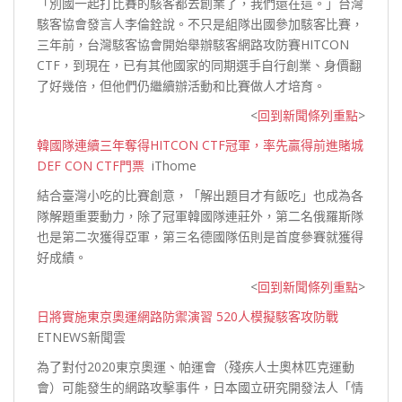
「別國一起打比賽的駭客都去創業了，我們還在這。」台灣
駭客協會發言人李倫銓說。不只是組隊出國參加駭客比賽，
三年前，台灣駭客協會開始舉辦駭客網路攻防賽HITCON
CTF，到現在，已有其他國家的同期選手自行創業、身價翻
了好幾倍，但他們仍繼續辦活動和比賽做人才
培育。
<
回到新聞條列重點
>
韓國隊連續三年奪得HITCON CTF冠軍，率先贏得前進賭城
DEF CON CTF門票
iThome
結合臺灣小吃的比賽創意，「解出題目才有飯吃」也成為各
隊解題重要動力，除了冠軍韓國隊連莊外，第二名俄羅斯隊
也是第二次獲得亞軍，第三名德國隊伍則是首度參賽就獲得
好
成績。
<
回到新聞條列重點
>
日將實施東京奧運網路防禦演習 520人模擬駭客攻防戰
ETNEWS新聞雲
為了對付2020東京奧運、帕運會（殘疾人士奧林匹克運動
會）可能發生的網路攻擊事件，日本國立研究開發法人「情