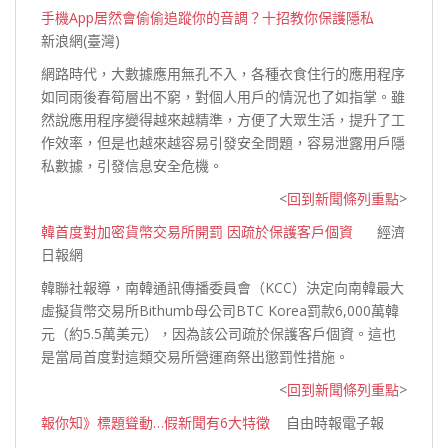
手機App居然會偷偷追蹤你的音調？十招教你保護隱私
新浪網(臺灣)
網路時代，大數據應用無孔不入，各種衣食住行的應用程序
如同雨後春筍層出不窮，對個人用戶的情況也了如指掌。雖
然說應用程序變得越來越精準，方便了大眾生活，提升了工
作效率，但是也越來越容易引發安全問題，容易泄露用戶隱
私數據，引發信息安全
危機。
<
回到新聞條列重點
>
韓首度對加密貨幣交易所開罰 因疏於保護客戶個資
經濟
日報網
韓聯社報導，南韓通訊傳播委員會（KCC）決定向南韓最大
虛擬貨幣交易所Bithumb母公司BTC Korea罰款6,000萬韓
元（約5.5萬美元），因為該公司疏於保護客戶個資。這也
是當局首度對這類交易所營運商祭出懲罰性
措施。
<
回到新聞條列重點
>
報你知》標題聳動…假新聞有6大特徵
自由時報電子報