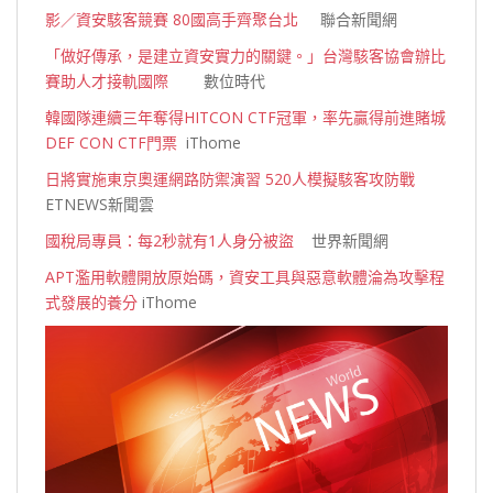
影／資安駭客競賽 80國高手齊聚台北
聯合新聞網
「做好傳承，是建立資安實力的關鍵。」台灣駭客協會辦比
賽助人才接軌國際
數位時代
韓國隊連續三年奪得HITCON CTF冠軍，率先贏得前進賭城
DEF CON CTF門票
iThome
日將實施東京奧運網路防禦演習 520人模擬駭客攻防戰
ETNEWS新聞雲
國稅局專員：每2秒就有1人身分被盜
世界新聞網
APT濫用軟體開放原始碼，資安工具與惡意軟體淪為攻擊程
式發展的養分
iTho
me