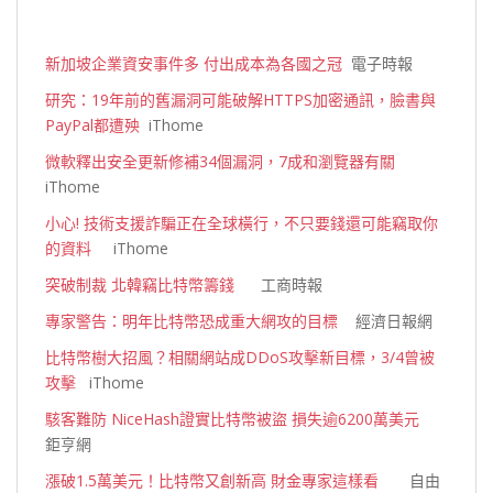
新加坡企業資安事件多 付出成本為各國之冠
電子時報
研究：19年前的舊漏洞可能破解HTTPS加密通訊，臉書與
PayPal都遭殃
iThome
微軟釋出安全更新修補34個漏洞，7成和瀏覽器有關
iThome
小心! 技術支援詐騙正在全球橫行，不只要錢還可能竊取你
的資料
iThome
突破制裁 北韓竊比特幣籌錢
工商時報
專家警告：明年比特幣恐成重大網攻的目標
經濟日報網
比特幣樹大招風？相關網站成DDoS攻擊新目標，3/4曾被
攻擊
iThome
駭客難防 NiceHash證實比特幣被盜 損失逾6200萬美元
鉅亨網
漲破1.5萬美元！比特幣又創新高 財金專家這樣看
自由