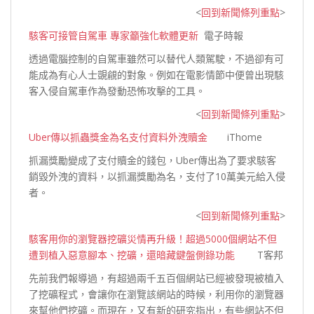
<
回到新聞條列重點
>
駭客可接管自駕車 專家籲強化軟體更新
電子時報
透過電腦控制的自駕車雖然可以替代人類駕駛，不過卻有可
能成為有心人士覬覦的對象。例如在電影情節中便曾出現駭
客入侵自駕車作為發動恐怖攻擊的
工具。
<
回到新聞條列重點
>
Uber傳以抓蟲獎金為名支付資料外洩贖金
iThome
抓漏獎勵變成了支付贖金的錢包，Uber傳出為了要求駭客
銷毀外洩的資料，以抓漏獎勵為名，支付了10萬美元給
入侵
者。
<
回到新聞條列重點
>
駭客用你的瀏覽器挖礦災情再升級！超過5000個網站不但
遭到植入惡意腳本、挖礦，還暗藏鍵盤側錄功能
T客邦
先前我們報導過，有超過兩千五百個網站已經被發現被植入
了挖礦程式，會讓你在瀏覽該網站的時候，利用你的瀏覽器
來幫他們挖礦。而現在，又有新的研究指出，有些網站不但