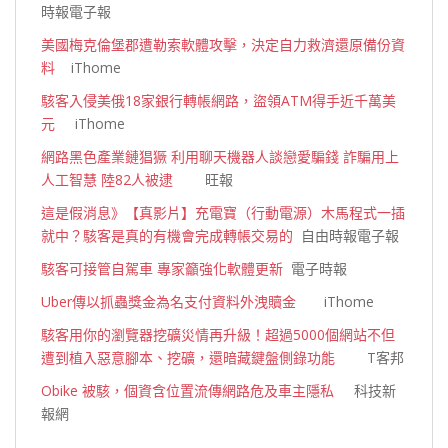
時報電子報
美國梅克倫堡郡遭勒索軟體攻擊，決定自力救濟還原備份資
料
iThome
駭客入侵美俄18家銀行轉帳網路，盜領ATM得手近千萬美
元
iThome
網路黑色產業鏈猖獗 利用聊天機器人談戀愛騙錢 詐騙用上
人工智慧 陸82人被逮
旺報
這是假消息》【真影片】充電寶（行動電源）木馬程式一插
就中？駭客是真的有機會完成轉帳交易的
自由時報電子報
駭客可接管自駕車 專家籲強化軟體更新
電子時報
Uber傳以抓蟲獎金為名支付資料外洩贖金
iThome
駭客用你的瀏覽器挖礦災情再升級！超過5000個網站不但
遭到植入惡意腳本、挖礦，還暗藏鍵盤側錄功能
T客邦
Obike 被駭，個資含位置流傳網路危及車主隱私
科技新
報網