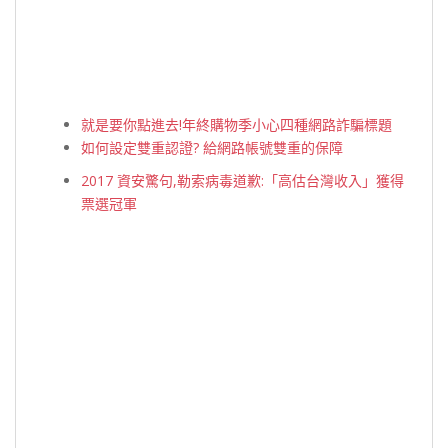
就是要你點進去!年終購物季小心四種網路詐騙標題
如何設定雙重認證? 給網路帳號雙重的保障
2017 資安驚句,勒索病毒道歉:「高估台灣收入」獲得
票選冠軍