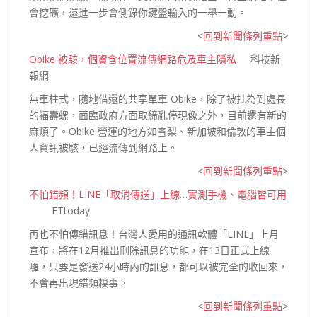
會挖礦，還進一步會側錄你鍵盤輸入的一舉
一動。
<
回到新聞條列重點
>
Obike 被駭，個資含位置流傳網路危及車主隱私
科技新
報網
無車柱式，隨地借還的共享單車 Obike，除了被批為到處長
的福壽螺，面臨政府方面取締亂停現像之外，目前還有新的
麻煩了。Obike 營運的地方如雪梨、新加坡和倫敦的車主個
人資訊被駭，已經流傳到
網路上。
<
回到新聞條列重點
>
不怕錯頻！LINE「取消傳送」上線…實測手機、電腦皆可用
ETtoday
再也不怕傳錯訊息！台灣人愛用的通訊軟體「LINE」上月
宣布，將在12月推出刪除訊息的功能，在13日正式上線
囉，只要是發送24小時內的訊息，都可以被完全的收回來，
不會再出現錯頻
糗事。
<
回到新聞條列重點
>