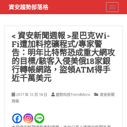
S
資安趨勢部落格
TOGGLE
k
i
p
t
< 資安新聞週報 >星巴克Wi-
o
Fi遭加料挖礦程式/專家警
m
a
告：明年比特幣恐成重大網攻
i
的目標/駭客入侵美俄18家銀
n
行轉帳網路，盜領ATM得手
c
o
近千萬美元
n
t
e
2017 年 12 月 18 日
趨勢科技TrendMicro
資安新聞
n
周報
t