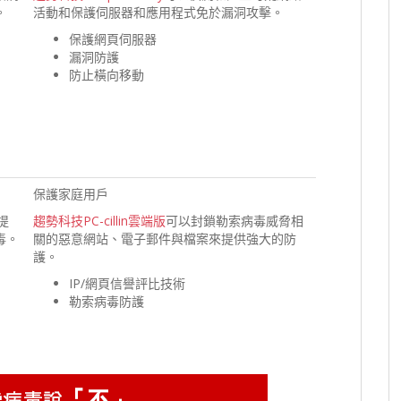
。
活動和保護伺服器和應用程式免於漏洞攻擊。
保護網頁伺服器
漏洞防護
防止橫向移動
保護家庭用戶
來提
趨勢科技PC-cillin雲端版
可以封鎖勒索病毒威脅相
毒。
關的惡意網站、電子郵件與檔案來提供強大的防
護。
IP/網頁信譽評比技術
勒索病毒防護