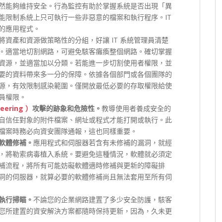
然能夠維持安全。行為監控有助於掌握系統是否出現「異
能限制系統上只可執行一些非惡意的檔案和執行程序。IT
的應用程式。
將資產和資源做策略性的分組，好讓 IT 系統管理員清楚
。適當地切割網路，可避免駭客癱瘓整個網路。確切掌握
資源，並適當加以分類。若能進一步切割使用者權限，並
要的資料帶來多一分的保障。依據各個部門或各個團隊的
源，有效限制感染範圍。僅開放最低必要的存取權限給使
員權限。
eering ）
攻擊的跡象和危險性。
教導使用者養成安全的
自信任對象的附件檔案、網址或程式才能打開或執行。此
檔案時務必向資安團隊通報，這也同樣重要。
軟體修補。
應用程式和伺服器若含有未修補的漏洞，就經
，將勒索病毒植入系統。要避免這種情況，軟體就必須定
補流程，將所有可能妨礙軟體適時修補與更新的障礙排
洞的伺服器，就算必要的軟體修補尚且無法套用至所有伺
執行掃瞄。
不論您的企業網路建置了多少安全防護，駭客
您所建置的資安解決方案都隨時保持更新，因為，久未更