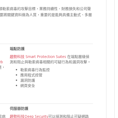
s這類勒索病毒的攻擊目標，業務持續性、財務損失和公司聲
要將關鍵資料做為人質，重要的是能夠具備主動式、多層
端點防護
趨勢科技 Smart Protection Suites
在端點層級偵
eb
測和阻止與勒索病毒相關的可疑行為和漏洞攻擊。
道，
勒索病毒行為監控
應用程式控管
漏洞防護
網頁安全
伺服器防護
索病
趨勢科技Deep Security
可以偵測和阻止可疑網路