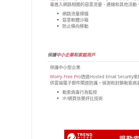
毒進入網路相關的惡意流量、連線和其他活動
網路流量掃描
惡意軟體沙箱
防止橫向移動
保護
中小企業
和
家庭用戶
保護中小型企業
Worry-Free Pro
透過Hosted Email Security
供雲端電子郵件閘道防護，偵測和封鎖勒索病
勒索病毒行為監控
IP/網頁信譽評比技術