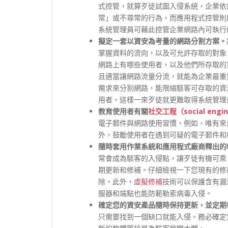
式控管，就算歹徒試圖入侵系統，企業依
常」或不尋常的行為，而應用程式控管則
系統管理員可藉此控管企業網路內可執行
擬定一套以資安為考量的網路分割方案。
掌握資料的流向，以及可允許存取的對象
網路上有哪些使用者，以及他們所存取的
且適當讓網路流量分流，就能為企業最重
需求來分割網路，能限縮駭客可存取的資
用者，這樣一來歹徒就更難取得系統管理
教育使用者有關
社交工程（social engin
電子郵件與網路使用習慣，例如，唯有來
外，鼓勵使用者在遇到可疑的電子郵件和
隨時套用作業系統和應用程式廠商釋出的
常會成為駭客的入侵點，讓歹徒有機可乘
期更新和修補。仔細檢視一下您現有的修
除。此外，
虛擬修補
技術可以保護含有漏
服器和端點也能防範勒索病毒入侵。
確定您的資安產品隨時保持更新，並定期
只需要找到一個缺口就能入侵。務必確定