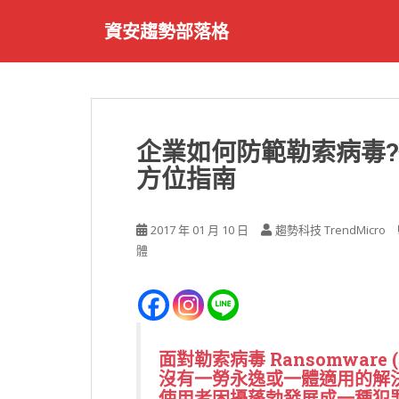
S
資安趨勢部落格
k
i
p
t
o
m
企業如何防範勒索病毒?
a
方位指南
i
n
c
2017 年 01 月 10 日
趨勢科技 TrendMicro
o
體
n
t
e
n
t
面對
勒索病毒 Ransomware
沒有一勞永逸或一體適用的解
使用者困擾蓬勃發展成一種犯