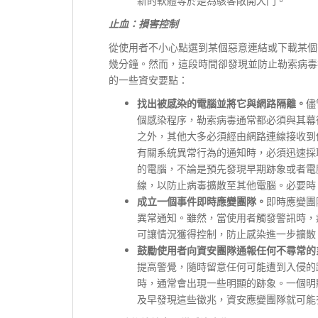
新的軟體等於是為駭客敞開大門。
止血：損害控制
從使用者不小心點選到某個惡意連結或下載某個
幾分鐘。然而，這段時間卻發現並防止勒索病毒
的一些資安要點：
找出被感染的電腦並將它與網路隔離。
儘
個感染程序，勒索病毒通常都必須與其幕後
之外，其他大多必須經由網路連線接收到伺
有關系統異常行為的通知時，必須迅速採
的電腦，不論是預先發現早期跡象或者電
線，以防止病毒擴散至其他電腦。必要時
成立一個事件即時應變團隊。
即時應變團
異常通知。雖然，當使用者觸發警訊時，病
可讓情況獲得控制，防止感染進一步擴散
鼓勵使用者向資安團隊通報任何不尋常的
提高警覺，隨時留意任何可能遭到入侵的
時，通常會出現一些明顯的跡象。一個明
及早發現這些徵兆，資安應變團隊就可能