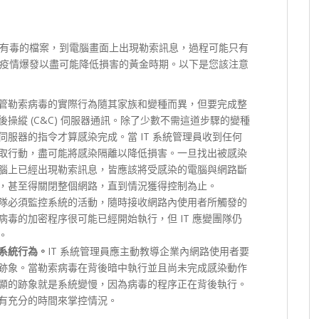
有毒的檔案，到電腦畫面上出現勒索訊息，過程可能只有
疫情爆發以盡可能降低損害的黃金時期。以下是您該注意
管勒索病毒的實際行為隨其家族和變種而異，但要完成整
操縱 (C&C) 伺服器通訊。除了少數不需這道步驟的變種
服器的指令才算感染完成。當 IT 系統管理員收到任何
取行動，盡可能將感染隔離以降低損害。一旦找出被感染
腦上已經出現勒索訊息，皆應該將受感染的電腦與網路斷
，甚至得關閉整個網路，直到情況獲得控制為止。
隊必須監控系統的活動，隨時接收網路內使用者所觸發的
毒的加密程序很可能已經開始執行，但 IT 應變團隊仍
。
系統行為。
IT 系統管理員應主動教導企業內網路使用者要
跡象。當勒索病毒在背後暗中執行並且尚未完成感染動作
顯的跡象就是系統變慢，因為病毒的程序正在背後執行。
有充分的時間來掌控情況。