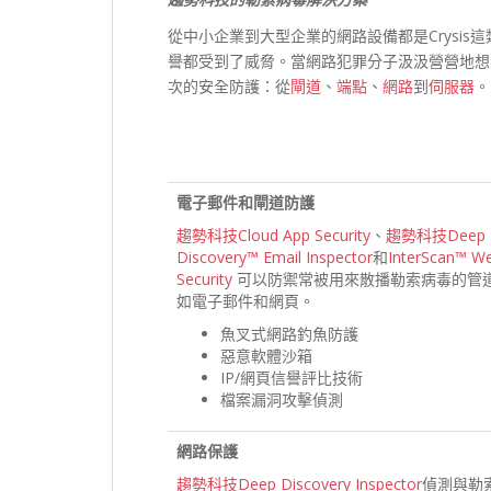
從中小企業到大型企業的網路設備都是Crysi
譽都受到了威脅。當網路犯罪分子汲汲營營地想
次的安全防護：從
閘道
、
端點
、
網路
到
伺服器
。
電子郵件和閘道防護
趨勢科技Cloud App Security
、
趨勢科技Deep
Discovery™ Email Inspector
和
InterScan™ W
Security
可以防禦常被用來散播勒索病毒的管
如電子郵件和網頁。
魚叉式網路釣魚防護
惡意軟體沙箱
IP/網頁信譽評比技術
檔案漏洞攻擊偵測
網路保護
趨勢科技Deep Discovery Inspector
偵測與勒