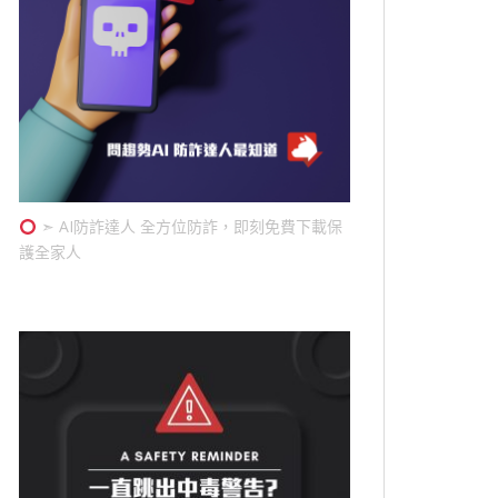
➣ AI防詐達人 全方位防詐，即刻免費下載保
護全家人