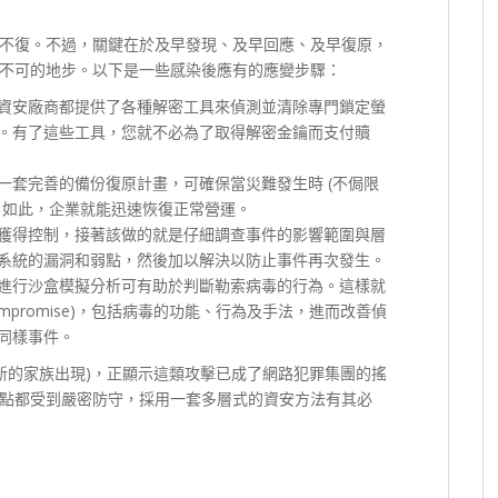
不復。不過，關鍵在於及早發現、及早回應、及早復原，
不可的地步。以下是一些感染後應有的應變步驟：
資安廠商都提供了各種解密工具來偵測並清除專門鎖定螢
。有了這些工具，您就不必為了取得解密金鑰而支付贖
一套完善的備份復原計畫，可確保當災難發生時 (不侷限
，如此，企業就能迅速恢復正常營運。
獲得控制，接著該做的就是仔細調查事件的影響範圍與層
系統的漏洞和弱點，然後加以解決以防止事件再次發生。
進行沙盒模擬分析可有助於判斷勒索病毒的行為。這樣就
f Compromise)，包括病毒的功能、行為及手法，進而改善偵
同樣事件。
新的家族出現)，正顯示這類攻擊已成了網路犯罪集團的搖
點都受到嚴密防守，採用一套多層式的資安方法有其必