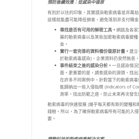
預防後續效應：從感染中復原
有別於以往的印象，其實感染勒索病毒並非萬劫
這樣就能盡可能降低損害，避免落到非支付贖金
尋找是否有可用的解密工具。
網路及各家
幕的勒索病毒以及某些加密勒索病毒變種
金。
實行一套完善的資料備份復原計畫。
建立
於勒索病毒感染)，企業資料仍安然無恙
事件結束之後的感染分析。
一旦感染情況
面。更重要的是，調查感染的源頭，找出
在許多不同案例中，針對當下的勒索病毒
能歸納出一些入侵指標 (Indicators o
測率，找出防範之道，防止未來再次發生
勒索病毒的快速發展 (幾乎每天都有新的變種和
錢樹。所以，為了確保勒索病毒所有可能的入侵
要。
趨勢科技的勒索病毒解決方案