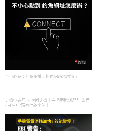
不小心點到詐騙網址 / 釣魚網站怎麼辦？
手機中毒症狀-懷疑手機中毒,即刻檢測!FBI 警告
小心APP藏有存款小偷！