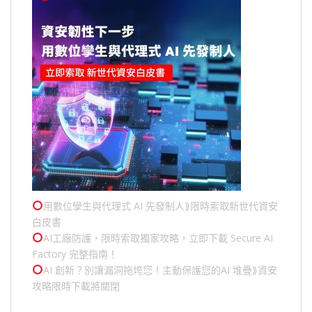
用數位孿生與代理式 AI 先發制人⟫限時索取新世代資安
白皮書
AI工廠防護，限時索取獨家攻略，立即下載 Secure AI
Factory 完整指南！
AI 創新？別讓漏洞拖垮您！主動保護您的
AI 堆疊
⟫資安
攻略限時下載將關閉