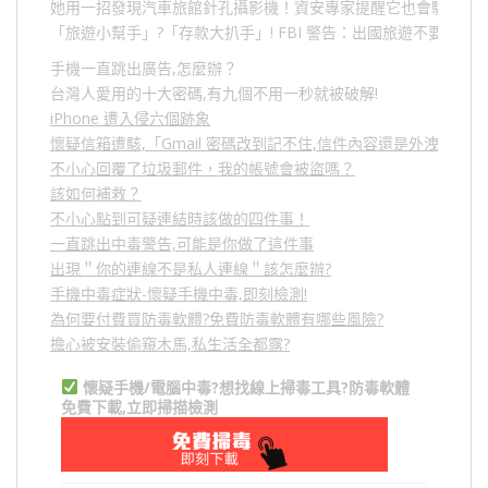
她用一招發現汽車旅館針孔攝影機！資安專家提醒它也會駭人成
「旅遊小幫手」
?
「存款大扒手」
! FBI
警告：出國旅遊不要做的
手機一直跳出廣告,怎麼辦？
台灣人愛用的十大密碼,有九個不用一秒就被破解!
iPhone 遭入侵六個跡象
懷疑信箱遭駭,「Gmail 密碼改到記不住,信件內容還是外洩？」
不小心回覆了垃圾郵件，我的帳號會被盜嗎？
該如何補救？
不小心點到可疑連結時該做的四件事！
一直跳出中毒警告,可能是你做了這件事
出現＂你的連線不是私人連線＂該怎麼辦?
手機中毒症狀-懷疑手機中毒,即刻檢測!
為何要付費買防毒軟體?免費防毒軟體有哪些風險?
擔心被安裝偷窺木馬,私生活全都露?
懷疑手機/電腦中毒?想找線上掃毒工具?防毒軟體
免費下載,立即掃描檢測