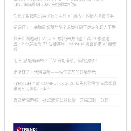
LINE 網購詐騙 2026 完整劇本拆解
你刪了對話就沒事了嗎？關於 AI 隱私，多數人搞錯的事
遠端打工、兼職副業藏陷阱？求職詐騙正鎖定年輕人下手
資安新聞週報| Meta AI 成資安破口逾 2 萬 IG 帳號遭
盜、2 分鐘癱瘓 73 個儲存庫：Miasma 蠕蟲鎖定 AI 開發
者
用 AI 就能躺著賺？「AI 自動賺錢」簡訊別點！
網購粽子，代價百萬——端午節前的詐騙警示
TrendLife™ 於 COMPUTEX 2026 搶先預覽業界首款家庭
專屬AI助理Kaleida™
資安新聞週報｜AI 讓漏洞武器化從一天縮短到一分鐘