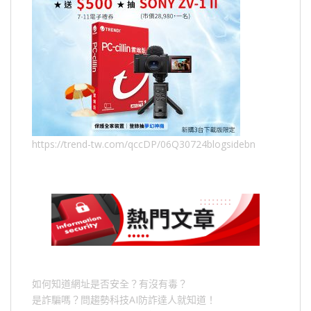
https://trend-tw.com/qccDP/06Q30724blogsidebn
如何知道網址是否安全？有沒有毒？
是詐騙嗎？問趨勢科技AI防詐達人就知道！