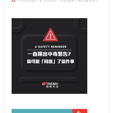
➣ AI防詐達人 全方位防詐，即刻免費下載保護全家人