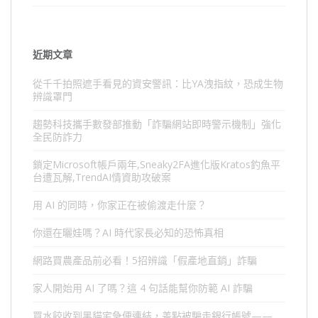
近期文章
從千千拍照遮手看見的資安警訊：比YA洩指紋，恐成生物
辨識罩門
趨勢科技攜手數發部推動「詐騙網站即時警示機制」強化
全民防詐力
鎖定Microsoft帳戶兩年,Sneaky2FA進化版Kratos釣魚平
台遭瓦解,TrendAI情資助攻破案
用 AI 的同時，你家正在被偷渡走什麼？
你還在曬娃嗎？AI 時代家長必知的恐怖真相
網路買農產品前必看！5招辨識「假產地直銷」詐騙
家人開始用 AI 了嗎？這 4 句話能幫你防範 AI 詐騙
買水餃收到黑貓宅急便連結，差點被騙走銀行帳號——