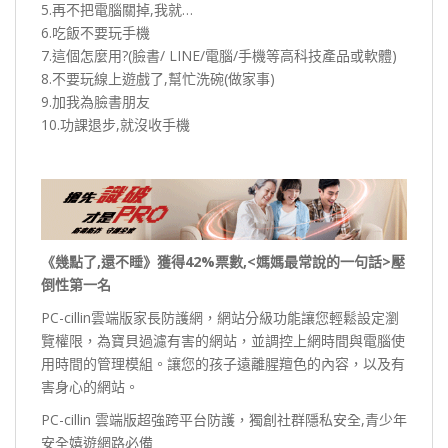
5.再不把電腦關掉,我就…
6.吃飯不要玩手機
7.這個怎麼用?(臉書/ LINE/電腦/手機等高科技產品或軟體)
8.不要玩線上遊戲了,幫忙洗碗(做家事)
9.加我為臉書朋友
10.功課退步,就沒收手機
《幾點了,還不睡》獲得42%票數,<媽媽最常說的一句話>壓
倒性第一名
PC-cillin雲端版家長防護網，網站分級功能讓您輕鬆設定瀏
覽權限，為寶貝過濾有害的網站，並調控上網時間與電腦使
用時間的管理模組。讓您的孩子遠離腥羶色的內容，以及有
害身心的網站。
PC-cillin 雲端版超強跨平台防護，獨創社群隱私安全,青少年
安全嬉遊網路必備