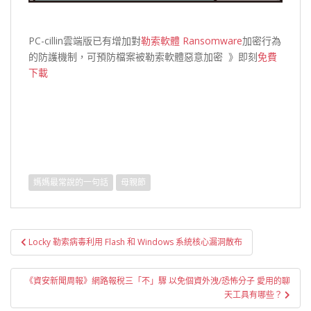
PC-cillin雲端版已有增加對
勒索軟體 Ransomware
加密行為
的防護機制，可預防檔案被勒索軟體惡意加密 》
即刻
免費
下載
媽媽最常說的一句話
母親節
文
Locky 勒索病毒利用 Flash 和 Windows 系統核心漏洞散布
章
導
《資安新聞周報》網路報稅三「不」驟 以免個資外洩/恐怖分子 愛用的聊
覽
天工具有哪些？