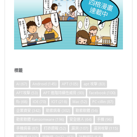
標籤
AI
(67)
Android
(145)
APT
(105)
apt 攻擊
(83)
APT攻擊
(53)
APT 進階持續性威脅
(93)
facebook
(100)
fb
(68)
IOE
(70)
IOT
(218)
Mac
(52)
PC-cillin
(87)
企業資安
(342)
勒索病毒
(302)
勒索軟體
(56)
勒索軟體 Ransomware
(196)
安全達人
(64)
手機
(96)
手機病毒
(87)
打詐週報
(52)
漏洞
(107)
漏洞攻擊
(115)