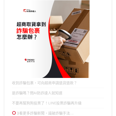
收到詐騙包裹，可向超商申請退貨退款？
是詐騙嗎？問AI防詐達人就知道
不要再幫狗狗投票了！LINE投票詐騙再升級
⟫看更多詐騙新聞，識破詐騙手法….