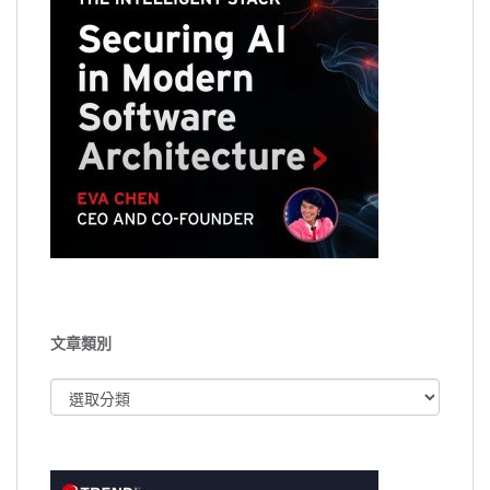
文章類別
文
章
類
別