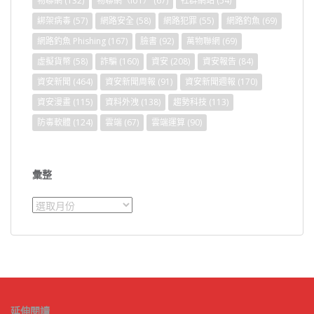
物聯網
(132)
物聯網（IoT）
(67)
社群網站
(54)
綁架病毒
(57)
網路安全
(58)
網路犯罪
(55)
網路釣魚
(69)
網路釣魚 Phishing
(167)
臉書
(92)
萬物聯網
(69)
虛擬貨幣
(58)
詐騙
(160)
資安
(208)
資安報告
(84)
資安新聞
(464)
資安新聞周報
(91)
資安新聞週報
(170)
資安漫畫
(115)
資料外洩
(138)
趨勢科技
(113)
防毒軟體
(124)
雲端
(67)
雲端運算
(90)
彙整
彙
整
延伸閱讀