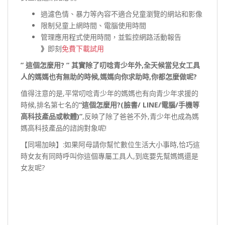
過濾色情、暴力等內容不適合兒童瀏覽的網站和影像
限制兒童上網時間、電腦使用時間
管理應用程式使用時間，並監控網路活動報告
》
即刻
免費下載試用
” 這個怎麼用? ” 其實除了叨唸青少年外,全天候當兒女工具
人的媽媽也有無助的時候,媽媽向你求助時,你都怎麼做呢?
值得注意的是,平常叨唸青少年的媽媽也有向青少年求援的
時候,排名第七名的
“這個怎麼用?(臉書/ LINE/電腦/手機等
高科技產品或軟體)”
,反映了除了爸爸不外,青少年也成為媽
媽高科技產品的諮詢對象呢!
【同場加映】:如果阿母請你幫忙數位生活大小事時,恰巧這
時女友有同時呼叫你這個專屬工具人,到底要先幫媽媽還是
女友呢?