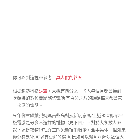
你可以到這裡來參考
工具人們的答案
根據趨勢科技
調查
，大概有四分之一的人每個月都會接到一
次媽媽的數位問題諮詢電話;有百分之八的媽媽每天都會來
一次諮詢電話。
今年你會繼續幫媽媽買些高科技新玩意嗎?上述調查顯示平
板電腦是最多人選擇的禮物（見下圖）。對於大多數人來
說，這份禮物包括終生的免費技術服務，全年無休。但如果
你分身乏術,可以有更好的選擇,比如可以幫阿母解決數位大