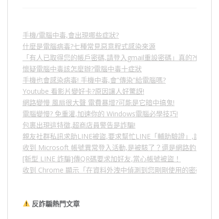
手機/電腦中毒,會出現哪些症狀?
什麼是電腦病毒?七種常見惡意程式感染來源
「有人已取得您的帳戶密碼,請登入gmail重設密碼」真的?假的?
懷疑電腦中毒該怎麼辦?電腦中毒十症狀
手機也會感染病毒! 手機中毒,會”傳染”給電腦嗎?
Youtube 看影片變好卡?原因讓人好驚訝!
網路變慢 風扇很大聲 電費暴增?可能是它暗中搞鬼!
電腦變慢? 免重灌,加速你的 Windows電腦必學技巧!
包裹出現這特徵,超商店員警告是詐騙!
親友社群私訊求助LINE被盜,要求幫忙LINE「輔助驗證」,詐騙
收到 Microsoft 帳號異常登入活動,是被駭了？還是網路釣魚？
[新型 LINE 詐騙]傳QR碼要求加好友,當心帳號被盜！
收到 Chrome 顯示「在資料外洩中偵測到您剛剛使用的密碼」
反詐騙熱門文章