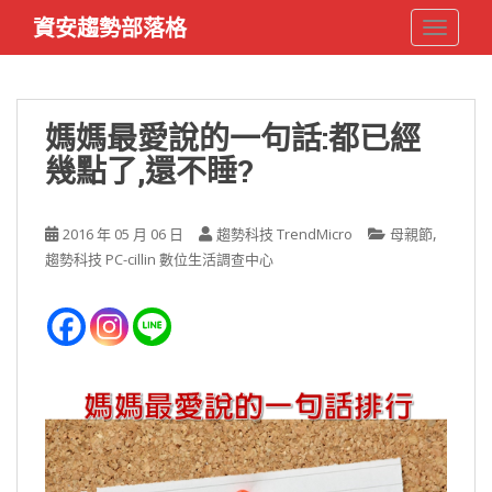
S
資安趨勢部落格
TOGGLE
k
i
p
t
媽媽最愛說的一句話:都已經
o
幾點了,還不睡?
m
a
i
,
2016 年 05 月 06 日
趨勢科技 TrendMicro
母親節
n
趨勢科技 PC-cillin 數位生活調查中心
c
o
n
t
e
n
t