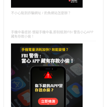
不小心點到詐騙網址 / 釣魚網站怎麼辦？
手機中毒症狀-懷疑手機中毒,即刻檢測!FBI 警告小心APP
藏有存款小偷！