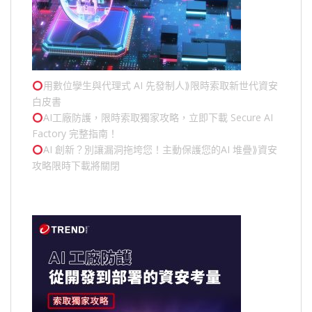
用數位孿生與代理式 AI 先發制人⟫限時索取新世代資安
白皮書
AI工廠防護，限時索取獨家攻略，立即下載 Secure AI
Factory 完整指南！
AI 創新？別讓漏洞拖垮您！主動保護您的
AI 堆疊
⟫資安
攻略限時下載將關閉