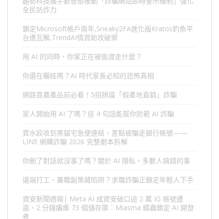
趨勢科技攜手數發部推動「詐騙網站即時警示機制」強化
全民防詐力
鎖定Microsoft帳戶兩年,Sneaky2FA進化版Kratos釣魚平
台遭瓦解,TrendAI情資助攻破案
用 AI 的同時，你家正在被偷渡走什麼？
你還在曬娃嗎？AI 時代家長必知的恐怖真相
網路買農產品前必看！5招辨識「假產地直銷」詐騙
家人開始用 AI 了嗎？這 4 句話能幫你防範 AI 詐騙
買水餃收到黑貓宅急便連結，差點被騙走銀行帳號——
LINE 網購詐騙 2026 完整劇本拆解
你刪了對話就沒事了嗎？關於 AI 隱私，多數人搞錯的事
遠端打工、兼職副業藏陷阱？求職詐騙正鎖定年輕人下手
資安新聞週報| Meta AI 成資安破口逾 2 萬 IG 帳號遭
盜、2 分鐘癱瘓 73 個儲存庫：Miasma 蠕蟲鎖定 AI 開發
者