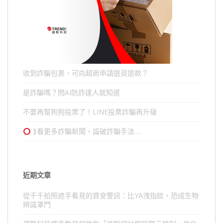
收到詐騙包裹，可向超商申請退貨退款？
是詐騙嗎？問AI防詐達人就知道
不要再幫狗狗投票了！LINE投票詐騙再升級
⟫看更多詐騙新聞，識破詐騙手法….
近期文章
從千千拍照遮手看見的資安警訊：比YA洩指紋，恐成生物
辨識罩門