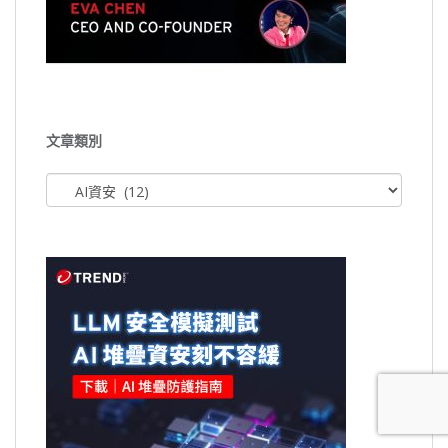
文章類別
文
章
類
別