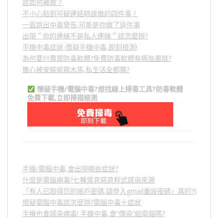
該如何補救？
不小心點到可疑連結時該做的四件事！
一直跳出中毒警告,可能是你做了這件事
出現＂你的連線不是私人連線＂該怎麼辦?
手機中毒症狀-懷疑手機中毒,即刻檢測!
為何要付費買防毒軟體?免費防毒軟體有哪些風險?
擔心被安裝偷窺木馬,私生活全都露?
懷疑手機/電腦中毒?想找線上掃毒工具?防毒軟體
免費下載,立即掃描檢測
手機/電腦中毒,會出現哪些症狀?
什麼是電腦病毒?七種常見惡意程式感染來源
「有人已取得您的帳戶密碼,請登入gmail重設密碼」真的?假的?
懷疑電腦中毒該怎麼辦?電腦中毒十症狀
手機也會感染病毒! 手機中毒,會”傳染”給電腦嗎?