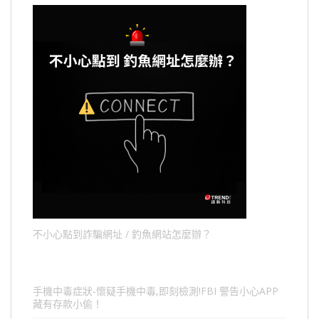
不小心點到詐騙網址 / 釣魚網站怎麼辦？
手機中毒症狀-懷疑手機中毒,即刻檢測!FBI 警告小心APP
藏有存款小偷！