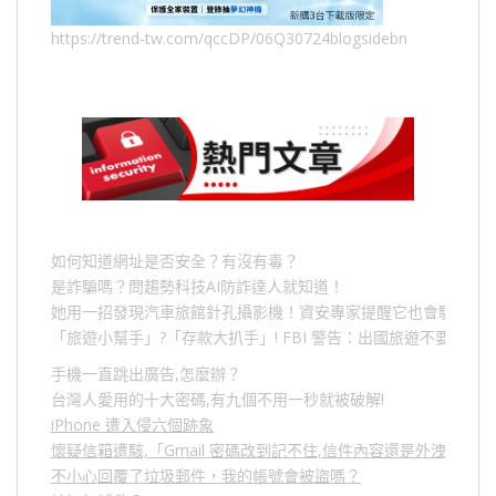
https://trend-tw.com/qccDP/06Q30724blogsidebn
如何知道網址是否安全？有沒有毒？
是詐騙嗎？問趨勢科技AI防詐達人就知道！
她用一招發現汽車旅館針孔攝影機！資安專家提醒它也會駭人成
「旅遊小幫手」
?
「存款大扒手」
! FBI
警告：出國旅遊不要做的
手機一直跳出廣告,怎麼辦？
台灣人愛用的十大密碼,有九個不用一秒就被破解!
iPhone 遭入侵六個跡象
懷疑信箱遭駭,「Gmail 密碼改到記不住,信件內容還是外洩？」
不小心回覆了垃圾郵件，我的帳號會被盜嗎？