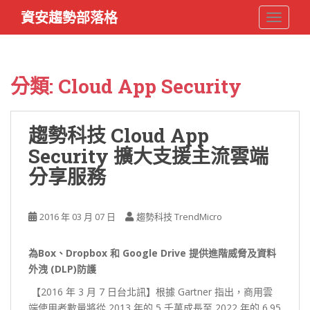
S
資安趨勢部落格
TOGGLE
k
i
p
t
分類:
Cloud App Security
o
m
a
趨勢科技 Cloud App
i
Security 擴大支援主流雲端
n
c
分享服務
o
n
t
2016 年 03 月 07 日
趨勢科技 TrendMicro
e
n
為Box、Dropbox 和 Google Drive 提供進階威脅及資料
t
外洩 (DLP)防護
【2016 年 3 月 7 日台北訊】根據 Gartner 指出，商用雲
端使用者數量將從 2013 年的 5 千萬成長至 2022 年的 6.95