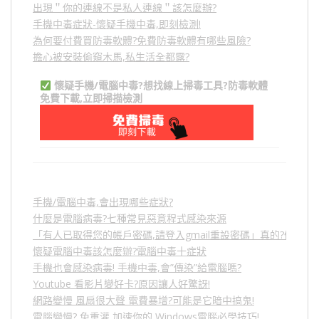
出現＂你的連線不是私人連線＂該怎麼辦?
手機中毒症狀-懷疑手機中毒,即刻檢測!
為何要付費買防毒軟體?免費防毒軟體有哪些風險?
擔心被安裝偷窺木馬,私生活全都露?
懷疑手機/電腦中毒?想找線上掃毒工具?防毒軟體
免費下載,立即掃描檢測
手機/電腦中毒,會出現哪些症狀?
什麼是電腦病毒?七種常見惡意程式感染來源
「有人已取得您的帳戶密碼,請登入gmail重設密碼」真的?假的?
懷疑電腦中毒該怎麼辦?電腦中毒十症狀
手機也會感染病毒! 手機中毒,會”傳染”給電腦嗎?
Youtube 看影片變好卡?原因讓人好驚訝!
網路變慢 風扇很大聲 電費暴增?可能是它暗中搞鬼!
電腦變慢? 免重灌,加速你的 Windows電腦必學技巧!