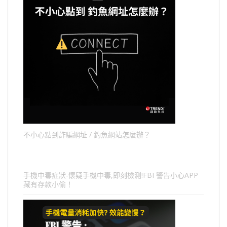
不小心點到詐騙網址 / 釣魚網站怎麼辦？
手機中毒症狀-懷疑手機中毒,即刻檢測!FBI 警告小心APP
藏有存款小偷！