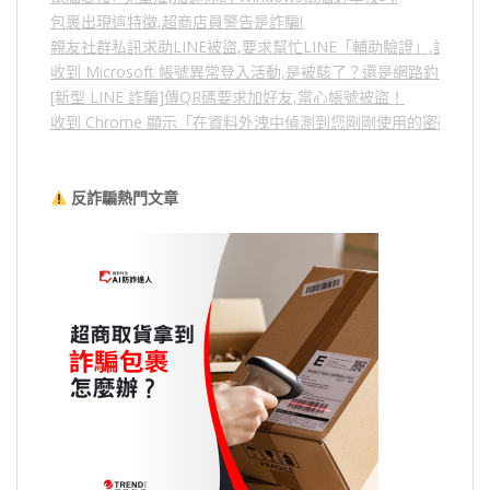
包裹出現這特徵,超商店員警告是詐騙!
親友社群私訊求助LINE被盜,要求幫忙LINE「輔助驗證」,詐騙
收到 Microsoft 帳號異常登入活動,是被駭了？還是網路釣魚？
[新型 LINE 詐騙]傳QR碼要求加好友,當心帳號被盜！
收到 Chrome 顯示「在資料外洩中偵測到您剛剛使用的密碼」
反詐騙熱門文章