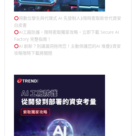
用數位孿生與代理式 AI 先發制人⟫限時索取新世代資安
白皮書
AI工廠防護，限時索取獨家攻略，立即下載 Secure AI
Factory 完整指南！
AI 創新？別讓漏洞拖垮您！主動保護您的
AI 堆疊
⟫資安
攻略限時下載將關閉