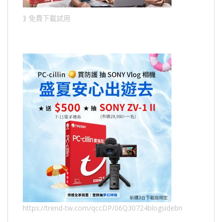
⟫ 免費下載試用
https://trend-tw.com/qccDP/06Q30724blogsidebn