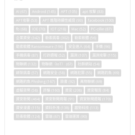
AI
(67)
Android
(145)
APT
(105)
apt 攻擊
(83)
APT攻擊
(53)
APT 進階持續性威脅
(93)
facebook
(100)
fb
(68)
IOE
(70)
IOT
(218)
Mac
(52)
PC-cillin
(87)
企業資安
(342)
勒索病毒
(302)
勒索軟體
(56)
勒索軟體 Ransomware
(196)
安全達人
(64)
手機
(96)
手機病毒
(87)
打詐週報
(52)
漏洞
(107)
漏洞攻擊
(115)
物聯網
(132)
物聯網（IoT）
(67)
社群網站
(54)
綁架病毒
(57)
網路安全
(58)
網路犯罪
(55)
網路釣魚
(69)
網路釣魚 Phishing
(167)
臉書
(92)
萬物聯網
(69)
虛擬貨幣
(58)
詐騙
(160)
資安
(208)
資安報告
(84)
資安新聞
(464)
資安新聞周報
(91)
資安新聞週報
(170)
資安漫畫
(115)
資料外洩
(138)
趨勢科技
(113)
防毒軟體
(124)
雲端
(67)
雲端運算
(90)