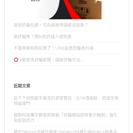
收到詐騙包裹，可向超商申請退貨退款？
是詐騙嗎？問AI防詐達人就知道
不要再幫狗狗投票了！LINE投票詐騙再升級
⟫看更多詐騙新聞，識破詐騙手法….
近期文章
從千千拍照遮手看見的資安警訊：比YA洩指紋，恐成生物
辨識罩門
趨勢科技攜手數發部推動「詐騙網站即時警示機制」強化
全民防詐力
鎖定Microsoft帳戶兩年,Sneaky2FA進化版Kratos釣魚平