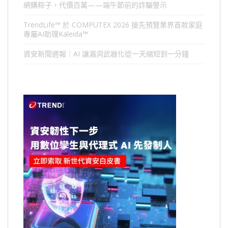
網購粽子，代價百萬——端午節前的詐騙警示
TrendLife™ 於 COMPUTEX 2026 搶先預覽業界首款家庭
專屬AI助理Kaleida™
資安新聞週報｜AI 讓漏洞武器化從一天縮短到一分鐘