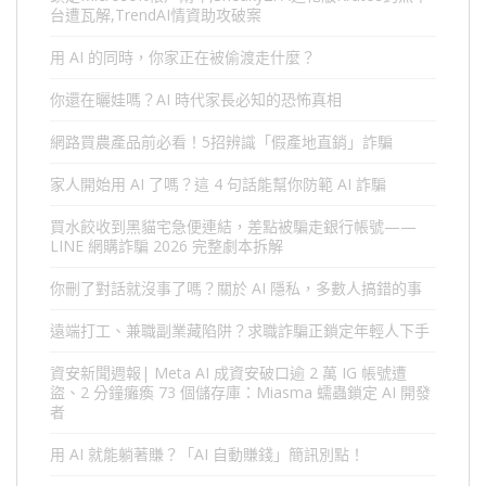
台遭瓦解,TrendAI情資助攻破案
用 AI 的同時，你家正在被偷渡走什麼？
你還在曬娃嗎？AI 時代家長必知的恐怖真相
網路買農產品前必看！5招辨識「假產地直銷」詐騙
家人開始用 AI 了嗎？這 4 句話能幫你防範 AI 詐騙
買水餃收到黑貓宅急便連結，差點被騙走銀行帳號——
LINE 網購詐騙 2026 完整劇本拆解
你刪了對話就沒事了嗎？關於 AI 隱私，多數人搞錯的事
遠端打工、兼職副業藏陷阱？求職詐騙正鎖定年輕人下手
資安新聞週報| Meta AI 成資安破口逾 2 萬 IG 帳號遭
盜、2 分鐘癱瘓 73 個儲存庫：Miasma 蠕蟲鎖定 AI 開發
者
用 AI 就能躺著賺？「AI 自動賺錢」簡訊別點！