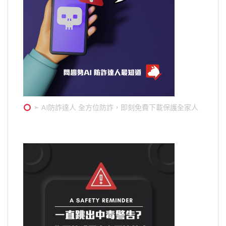
➣ AI防詐達人 全方位防詐，即刻免費下載保護全家人