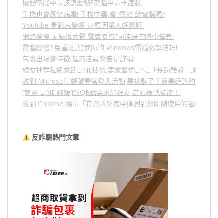
懷疑電腦中毒該怎麼辦?電腦中毒十症狀
手機也會感染病毒! 手機中毒,會”傳染”給電腦嗎?
Youtube 看影片變好卡?原因讓人好驚訝!
網路變慢 風扇很大聲 電費暴增?可能是它暗中搞鬼!
電腦變慢? 免重灌,加速你的 Windows電腦必學技巧!
包裹出現這特徵,超商店員警告是詐騙!
親友社群私訊求助LINE被盜,要求幫忙LINE「輔助驗證」,詐騙
收到 Microsoft 帳號異常登入活動,是被駭了？還是網路釣魚？
[新型 LINE 詐騙]傳QR碼要求加好友,當心帳號被盜！
收到 Chrome 顯示「在資料外洩中偵測到您剛剛使用的密碼」
反詐騙熱門文章