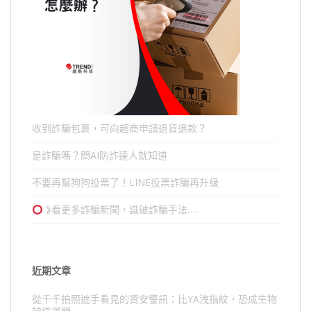
收到詐騙包裹，可向超商申請退貨退款？
是詐騙嗎？問AI防詐達人就知道
不要再幫狗狗投票了！LINE投票詐騙再升級
⟫看更多詐騙新聞，識破詐騙手法….
近期文章
從千千拍照遮手看見的資安警訊：比YA洩指紋，恐成生物