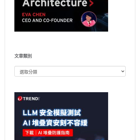
文章類別
文
章
類
別