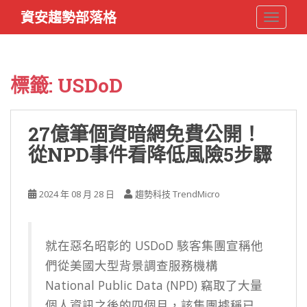
S
資安趨勢部落格
TOGGLE
k
i
p
t
標籤:
USDoD
o
m
a
27億筆個資暗網免費公開！
i
從NPD事件看降低風險5步驟
n
c
o
2024 年 08 月 28 日
趨勢科技 TrendMicro
n
t
e
n
就在惡名昭彰的 USDoD 駭客集團宣稱他
t
們從美國大型背景調查服務機構
National Public Data (NPD) 竊取了大量
個人資訊之後的四個月，該集團據稱已