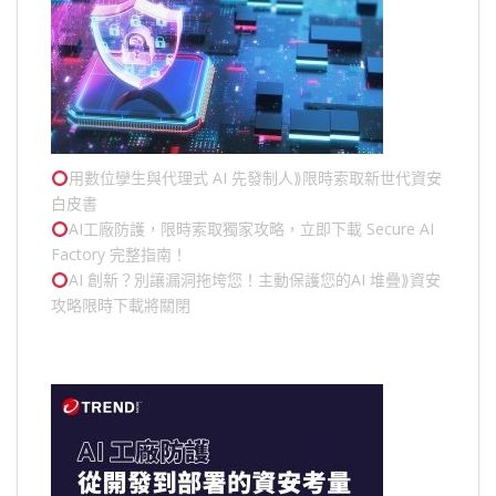
用數位孿生與代理式 AI 先發制人⟫限時索取新世代資安
白皮書
AI工廠防護，限時索取獨家攻略，立即下載 Secure AI
Factory 完整指南！
AI 創新？別讓漏洞拖垮您！主動保護您的
AI 堆疊
⟫資安
攻略限時下載將關閉