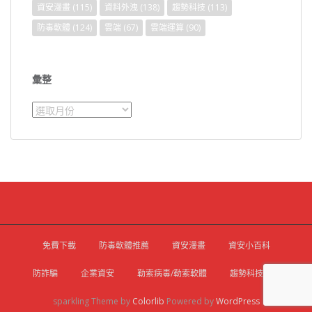
資安漫畫
(115)
資料外洩
(138)
趨勢科技
(113)
防毒軟體
(124)
雲端
(67)
雲端運算
(90)
彙整
彙
整
免費下載
防毒軟體推薦
資安漫畫
資安小百科
防詐騙
企業資安
勒索病毒/勒索軟體
趨勢科技官網
sparkling Theme by
Colorlib
Powered by
WordPress