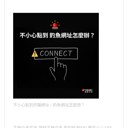
不小心點到詐騙網址 / 釣魚網站怎麼辦？
手機中毒症狀-懷疑手機中毒,即刻檢測!FBI 警告小心APP