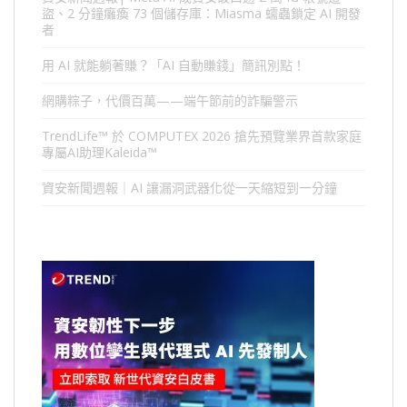
盜、2 分鐘癱瘓 73 個儲存庫：Miasma 蠕蟲鎖定 AI 開發
者
用 AI 就能躺著賺？「AI 自動賺錢」簡訊別點！
網購粽子，代價百萬——端午節前的詐騙警示
TrendLife™ 於 COMPUTEX 2026 搶先預覽業界首款家庭
專屬AI助理Kaleida™
資安新聞週報｜AI 讓漏洞武器化從一天縮短到一分鐘