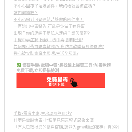
不小心回覆了垃圾郵件，我的帳號會被盜嗎？
該如何補救？
不小心點到可疑連結時該做的四件事！
一直跳出中毒警告,可能是你做了這件事
出現＂你的連線不是私人連線＂該怎麼辦?
手機中毒症狀-懷疑手機中毒,即刻檢測!
為何要付費買防毒軟體?免費防毒軟體有哪些風險?
擔心被安裝偷窺木馬,私生活全都露?
懷疑手機/電腦中毒?想找線上掃毒工具?防毒軟體
免費下載,立即掃描檢測
手機/電腦中毒,會出現哪些症狀?
什麼是電腦病毒?七種常見惡意程式感染來源
「有人已取得您的帳戶密碼,請登入gmail重設密碼」真的?假的?