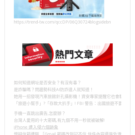
https://trend-tw.com/qccDP/06Q30724blogsidebn
如何知道網址是否安全？有沒有毒？
是詐騙嗎？問趨勢科技AI防詐達人就知道！
她用一招發現汽車旅館針孔攝影機！資安專家提醒它也會駭人成
「旅遊小幫手」
?
「存款大扒手」
! FBI
警告：出國旅遊不要做的
手機一直跳出廣告,怎麼辦？
台灣人愛用的十大密碼,有九個不用一秒就被破解!
iPhone 遭入侵六個跡象
懷疑信箱遭駭,「Gmail 密碼改到記不住,信件內容還是外洩？」