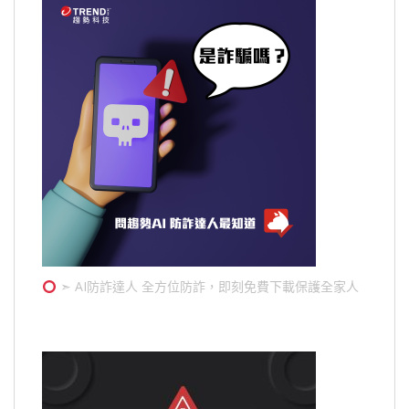
➣ AI防詐達人 全方位防詐，即刻免費下載保護全家人