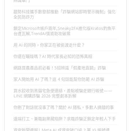
辨識罩門
趨勢科技攜手數發部推動「詐騙網站即時警示機制」強化
全民防詐力
鎖定Microsoft帳戶兩年,Sneaky2FA進化版Kratos釣魚平
台遭瓦解,TrendAI情資助攻破案
用 AI 的同時，你家正在被偷渡走什麼？
你還在曬娃嗎？AI 時代家長必知的恐怖真相
網路買農產品前必看！5招辨識「假產地直銷」詐騙
家人開始用 AI 了嗎？這 4 句話能幫你防範 AI 詐騙
買水餃收到黑貓宅急便連結，差點被騙走銀行帳號——
LINE 網購詐騙 2026 完整劇本拆解
你刪了對話就沒事了嗎？關於 AI 隱私，多數人搞錯的事
遠端打工、兼職副業藏陷阱？求職詐騙正鎖定年輕人下手
資安新聞週報| Meta AI 成資安破口逾 2 萬 IG 帳號遭