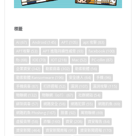
標籤
AI
(67)
Android
(145)
APT
(105)
apt 攻擊
(83)
APT攻擊
(53)
APT 進階持續性威脅
(93)
facebook
(100)
fb
(68)
IOE
(70)
IOT
(218)
Mac
(52)
PC-cillin
(87)
企業資安
(342)
勒索病毒
(302)
勒索軟體
(56)
勒索軟體 Ransomware
(196)
安全達人
(64)
手機
(96)
手機病毒
(87)
打詐週報
(52)
漏洞
(107)
漏洞攻擊
(115)
物聯網
(132)
物聯網（IoT）
(67)
社群網站
(54)
綁架病毒
(57)
網路安全
(58)
網路犯罪
(55)
網路釣魚
(69)
網路釣魚 Phishing
(167)
臉書
(92)
萬物聯網
(69)
虛擬貨幣
(58)
詐騙
(160)
資安
(208)
資安報告
(84)
資安新聞
(464)
資安新聞周報
(91)
資安新聞週報
(170)