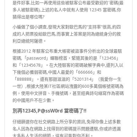
是件好事,比如一再使用這些被駭客公布最受歡迎的ˊ密碼(最
多人被駭密碼),上述的名人中就有人使用 12345 當密碼,你
猜得出是哪位嗎?
小編做了個小調查,發現大家對歐巴馬的”支持率”很高,約四
成的人把票投給歐巴馬,而事實上答案是同為總統身分的敘
利亞總統阿薩德。
根據2012 年駭客公布重大帳密被盜事件分析出的全球最駭
密碼,「password」蟬聯榜首，緊隨其後的是「123456」
和「12345678」。在大陸駭客的密碼破解字典中,還列入以
下幾個必備弱密碼,中國人最愛的「666666」和
「888888」，還有那甜滋滋的「5201314」（我愛你一生
一世）,根據大陸某IT社區網站洩露的600多萬個帳號密碼為
例，使用中文拼音、手機號碼，甚至經典詩句縮寫作為密碼
的中國用戶不在少數。
別再12345,P@ssW0rd 當密碼了!!
仔細篩選你在社交網路上所分享的資訊,免得你像上述多數
名人因為在網路上找得到的密碼提示問題遭駭,你或許透漏
太多私人生活的細節，這有可能對你不利。