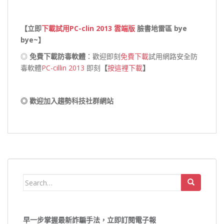
【立即
下載試用
PC-clin 2013 雲端版
臉書地雷區 bye
bye~
】
◎
免費下載防毒軟體
：歡迎即刻
免費下載
試用網路安全防
毒軟體
PC-cillin 2013
即刻
【
按這裡下載
】
◎ 歡迎加入趨勢科技社群網站
Search
for:
早一步掌握最新詐騙手法，立即訂閱電子報