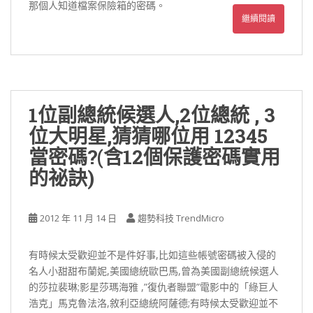
那個人知道檔案保險箱的密碼。
繼續閱讀
1位副總統候選人,2位總統 , 3
位大明星,猜猜哪位用 12345
當密碼?(含12個保護密碼實用
的祕訣)
2012 年 11 月 14 日
趨勢科技 TrendMicro
有時候太受歡迎並不是件好事,比如這些帳號密碼被入侵的
名人小甜甜布蘭妮,美國總統歐巴馬,曾為美國副總統候選人
的莎拉裴琳;影星莎瑪海雅 ,”復仇者聯盟”電影中的「綠巨人
浩克」馬克魯法洛,敘利亞總統阿薩德;有時候太受歡迎並不