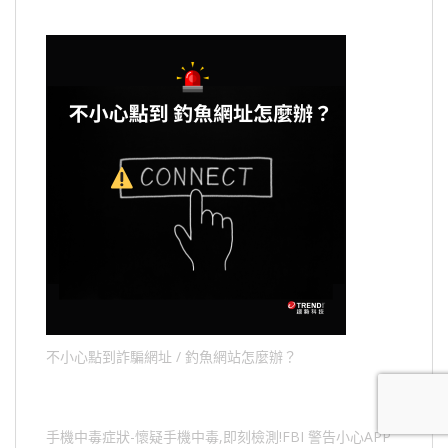
不小心點到詐騙網址 / 釣魚網站怎麼辦？
手機中毒症狀-懷疑手機中毒,即刻檢測!FBI 警告小心APP