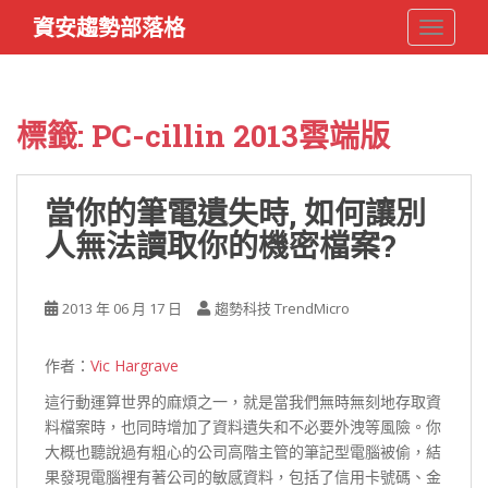
S
資安趨勢部落格
TOGGLE
k
i
p
t
標籤:
PC-cillin 2013雲端版
o
m
a
當你的筆電遺失時, 如何讓別
i
人無法讀取你的機密檔案?
n
c
o
2013 年 06 月 17 日
趨勢科技 TrendMicro
n
t
e
作者：
Vic Hargrave
n
這行動運算世界的麻煩之一，就是當我們無時無刻地存取資
t
料檔案時，也同時增加了資料遺失和不必要外洩等風險。你
大概也聽說過有粗心的公司高階主管的筆記型電腦被偷，結
果發現電腦裡有著公司的敏感資料，包括了信用卡號碼、金