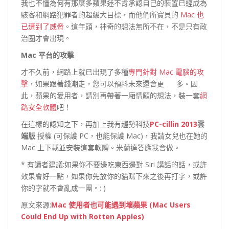
我也不懂為何有那麼多蘋果迷不肯承認自己的裝置已經成為
駭客和網路犯罪者的超級大目標，而他們所寶貝的
Mac 也
已遭到了威脅
。這年頭，神奇的想法無所不在，不是只有政
治圈才會出現。
Mac 平台的攻擊
才不久前，網路上就已出現了多種
專門針對 Mac 電腦的攻
擊
，如果跟著錢潮走，您可以預料未來還會更 多。因
此，蘋果的愛用者，請別再帶著一廂情願的想法，裝一套
網
路安全軟體
吧！
在這樣的認知之下，再加上我有趨勢科技
PC-cillin 2013
雲
端版
授權 (可保護 PC，也能保護 Mac)，我請女兒也在她的
Mac 上下載並安裝這套軟體。米蘭達答應我會做。
* 有讀者建議:如果你不要邊吃東西邊對 Siri 講話的話，或許
效果會好一點，如果你先放你的貓咪下來之後再打字，或許
你的字就不會亂成一團。: )
原文來源:
Mac 使用者也可能遇到壞蘋果 (Mac Users
Could End Up with Rotten Apples)