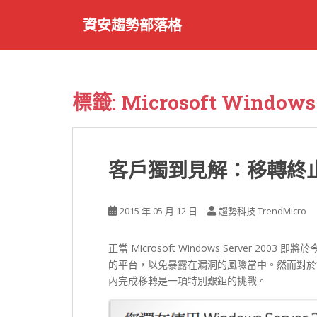
S
資安趨勢部落格
k
i
p
t
o
標籤:
Microsoft Windows 
m
a
i
n
客戶獨到見解：移轉終止支
c
o
n
2015 年 05 月 12 日
趨勢科技 TrendMicro
t
e
正當 Microsoft Windows Server 2
n
的平台，以免暴露在漏洞的風險當中。然而對於
t
內完成移轉是一項特別艱鉅的挑戰。