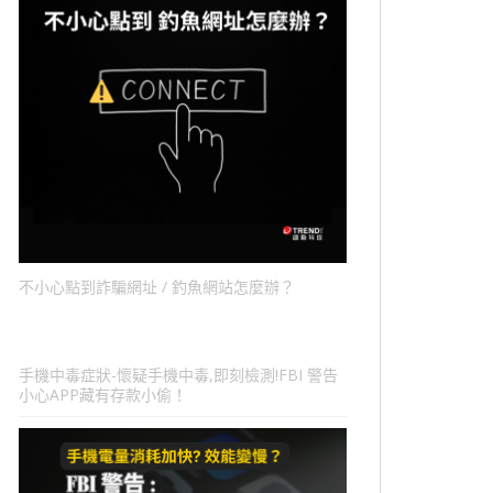
不小心點到詐騙網址 / 釣魚網站怎麼辦？
手機中毒症狀-懷疑手機中毒,即刻檢測!FBI 警告
小心APP藏有存款小偷！