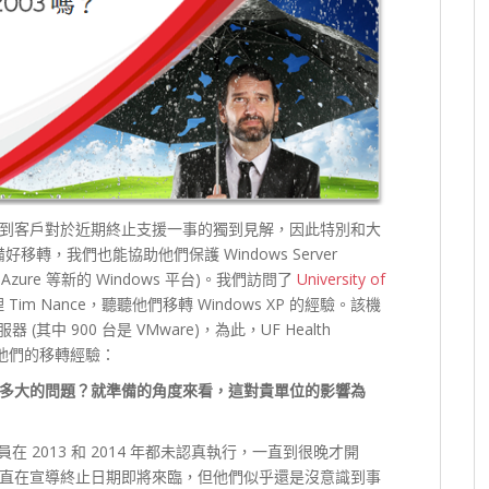
到客戶對於近期終止支援一事的獨到見解，因此特別和大
好移轉，我們也能協助他們保護 Windows Server
 與 Azure 等新的 Windows 平台)。我們訪問了
University of
m Nance，聽聽他們移轉 Windows XP 的經驗。該機
 (其中 900 台是 VMware)，為此，UF Health
是他們的移轉經驗：
多大的問題？就準備的角度來看，這對貴單位的影響為
人員在 2013 和 2014 年都未認真執行，一直到很晚才開
直在宣導終止日期即將來臨，但他們似乎還是沒意識到事