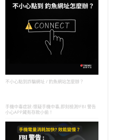
不小心點到詐騙網址 / 釣魚網站怎麼辦？
手機中毒症狀-懷疑手機中毒,即刻檢測!FBI 警告
小心APP藏有存款小偷！