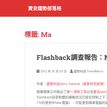
S
資安趨勢部落格
k
i
p
t
o
標籤:
Ma
m
a
i
n
Flashback調查報
c
o
n
2012 年 05 月 03 日
趨勢科技 TrendMicro
t
e
作者：
趨勢科技
Jamz Yaneza（威脅研究經理）
n
t
隨著蘋果公司推出了
單一清除工具
以及
整合Ja
Flashback惡意軟體的擴散狀況已經在控制
1％的使用中Mac電腦），可能會對蘋果電腦