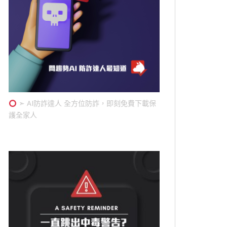
➣ AI防詐達人 全方位防詐，即刻免費下載保
護全家人