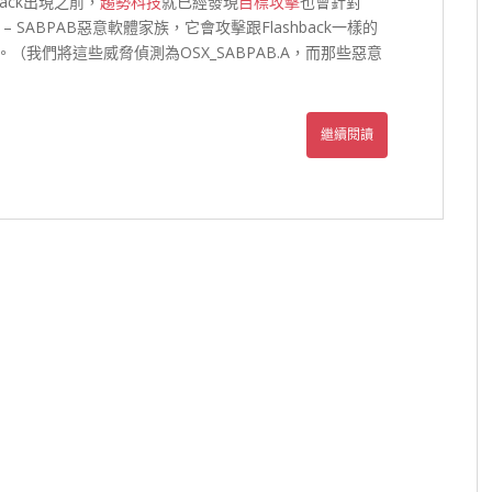
ack出現之前，
趨勢科技
就已經發現
目標攻擊
也會針對
SABPAB惡意軟體家族，它會攻擊跟Flashback一樣的
。（我們將這些威脅偵測為OSX_SABPAB.A，而那些惡意
繼續閱讀